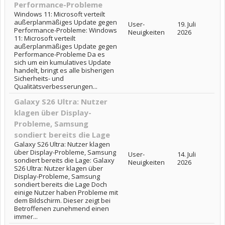
Performance-Probleme
Windows 11: Microsoft verteilt
außerplanmäßiges Update gegen
User-
19. Juli
Performance-Probleme: Windows
Neuigkeiten
2026
11: Microsoft verteilt
außerplanmäßiges Update gegen
Performance-Probleme Da es
sich um ein kumulatives Update
handelt, bringt es alle bisherigen
Sicherheits- und
Qualitätsverbesserungen...
Galaxy S26 Ultra: Nutzer
klagen über Display-
Probleme, Samsung
sondiert bereits die Lage
Galaxy S26 Ultra: Nutzer klagen
über Display-Probleme, Samsung
User-
14. Juli
sondiert bereits die Lage: Galaxy
Neuigkeiten
2026
S26 Ultra: Nutzer klagen über
Display-Probleme, Samsung
sondiert bereits die Lage Doch
einige Nutzer haben Probleme mit
dem Bildschirm. Dieser zeigt bei
Betroffenen zunehmend einen
immer...