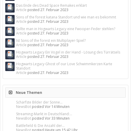
Das Ende des Dead Space Remakes erklärt
Article
posted
27. Februar 2023
Sons of the forest katana Standort und wie man es bekommt
Article
posted
27. Februar 2023
Sollte man in Hogwarts Legacy eine Fwooper-Feder stehlen?
Article
posted
27. Februar 2023
Ist Sons of the forest ein Multiplayer-Spiel?
Article
posted
27. Februar 2023
Hogwarts Legacy Ein Vogel in der Hand - Lösung des Türrätsels
Article
posted
27. Februar 2023
Hogwarts Legacy Ghost of our Love Schwimmkerzen Karte
Standort
Article
posted
27. Februar 2023
Neue Themen
Schärfste Bilder der Sonne...
NewsBot
posted
Vor 14 Minuten
Streaming-Markt in Deutschland:...
NewsBot
posted
Vor 33 Minuten
Battlefield 6: Die Anzahl der...
NewsBot
posted
Heute um 15:42 Uhr