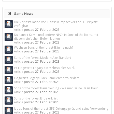
Game News
Die Vorinstallation von Genshin Impact Version 3.5 ist jetzt
verfügbar
Article
posted
27. Februar 2023
Du kannst Kelvin und andere NPCs in Sons of the forest mit
diesem einfachen Befehl klonen
Article
posted
27. Februar 2023
Wachsen Sons of the forest-Bäume nach?
Article
posted
27. Februar 2023
Sons of the forest Modern Axe Standort
Article
posted
27. Februar 2023
Ist Hogwarts-Legacy ein Mehrspieler-Spiel?
Article
posted
27. Februar 2023
Hogwarts Legacy Black Familienmotto erklärt
Article
posted
27. Februar 2023
Sons of the forest Bauanleitung - wie man seine Basis baut
Article
posted
27. Februar 2023
Sons of the forest Ende erklärt
Article
posted
27. Februar 2023
Jedes Sons of the forest GPS-Ortungsgerät und seine Verwendung
Article
posted
27. Februar 2023