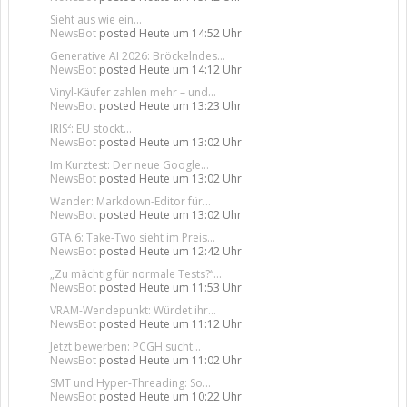
Sieht aus wie ein...
NewsBot
posted
Heute um 14:52 Uhr
Generative AI 2026: Bröckelndes...
NewsBot
posted
Heute um 14:12 Uhr
Vinyl-Käufer zahlen mehr – und...
NewsBot
posted
Heute um 13:23 Uhr
IRIS²: EU stockt...
NewsBot
posted
Heute um 13:02 Uhr
Im Kurztest: Der neue Google...
NewsBot
posted
Heute um 13:02 Uhr
Wander: Markdown-Editor für...
NewsBot
posted
Heute um 13:02 Uhr
GTA 6: Take-Two sieht im Preis...
NewsBot
posted
Heute um 12:42 Uhr
„Zu mächtig für normale Tests?“...
NewsBot
posted
Heute um 11:53 Uhr
VRAM-Wendepunkt: Würdet ihr...
NewsBot
posted
Heute um 11:12 Uhr
Jetzt bewerben: PCGH sucht...
NewsBot
posted
Heute um 11:02 Uhr
SMT und Hyper-Threading: So...
NewsBot
posted
Heute um 10:22 Uhr