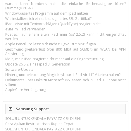
warum kann Numbers nicht die einfache Rechenaufgabe lösen?
(summe(B3:B92))
Windowbasiertes Programm auf dem Ipad nutzen
Wie installiere ich ein selbst-signiertes SSL-Zertifikat?
iPad Leiste mit Textvorschlägen (QuickType) reagiert nicht
eSIM im iPad verwenden
Postfach auf einem alten iPad mini (os12.5.2) kann nicht eingerichtet
werden
Apple Pencil Pro lässt sich nicht zu „Wo ist?“ hinzufügen
Geschwindigkeitsverlust (von 800 Mbit auf 50Mbit) im WLAN bei VPN
Aktivierung
Moin, mein iPad reagiert nicht mehr auf die fingersteuerung
Update 26.5.2 eines ipad 3. Generation
Software-Update
Hintergrundbeleuchtung Magic Keyboard iPad Air 11’’ M4 einschalten?
Dokumente über Links zu Microsoft365 lassen sich in iPad u. iPhone nicht
öffnen
AppleCare Verlängerung
Samsung Support
SOLUSI UNTUK KENDALA PAYFAZZ CEK DI SINI
Cara Ajukan Restrukturisasi Rupiah Cepat
SOLUSI UNTUK KENDALA PAYFAZZ CEK DI SINI