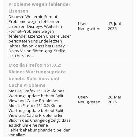
Probleme wegen fehlender
Lizenzen
Disney+: Weiterhin Format-
Probleme wegen fehlender
User-
17. Juni
Lizenzen: Disney+: Weiterhin
Neuigkeiten
2026
Format-Probleme wegen
fehlender Lizenzen Unsere Leser
berichteten uns Ende letzten
Jahres davon, dass bei Disney+
Dolby Vision flöten ging. Stellte
sich heraus:...
Mozilla Firefox 151.0.2:
Kleines Wartungsupdate
behebt Split View und
Cache Probleme
Mozilla Firefox 151.0.2: Kleines
Wartungsupdate behebt Split
User-
26. Mai
View und Cache Probleme:
Neuigkeiten
2026
Mozilla Firefox 151.0.2: Kleines
Wartungsupdate behebt Split
View und Cache Probleme Ein
Blick in das Changelog zeigt, dass
es sich um eine reine
Fehlerbehebung handelt, bei der
vor allem...