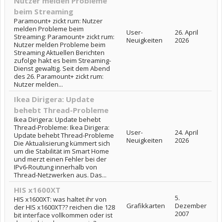
Nutzer melden Probleme
beim Streaming
Paramount+ zickt rum: Nutzer
melden Probleme beim
User-
26. April
Streaming: Paramount+ zickt rum:
Neuigkeiten
2026
Nutzer melden Probleme beim
Streaming Aktuellen Berichten
zufolge hakt es beim Streaming-
Dienst gewaltig. Seit dem Abend
des 26. Paramount+ zickt rum:
Nutzer melden...
Ikea Dirigera: Update
behebt Thread-Probleme
Ikea Dirigera: Update behebt
Thread-Probleme: Ikea Dirigera:
User-
24. April
Update behebt Thread-Probleme
Neuigkeiten
2026
Die Aktualisierung kümmert sich
um die Stabilität im Smart Home
und merzt einen Fehler bei der
IPv6-Routung innerhalb von
Thread-Netzwerken aus. Das...
HIS x1600XT
5.
HIS x1600XT: was haltet ihr von
Grafikkarten
Dezember
der HIS x1600XT?? reichen die 128
2007
bit interface vollkommen oder ist