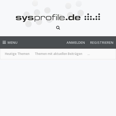
MENU
ANMELDEN
REGISTRIEREN
Heutige Themen
Themen mit aktuellen Beiträgen
...