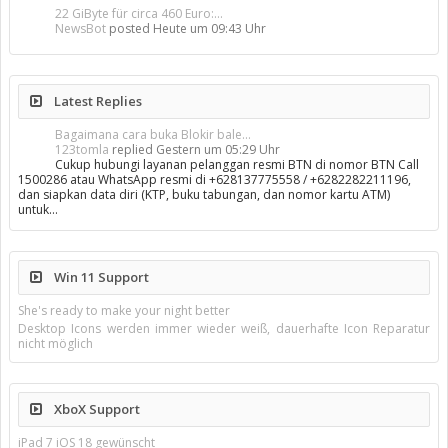
22 GiByte für circa 460 Euro:...
NewsBot
posted
Heute um 09:43 Uhr
Latest Replies
Bagaimana cara buka Blokir bale...
123tomla
replied
Gestern um 05:29 Uhr
Cukup hubungi layanan pelanggan resmi BTN di nomor BTN Call
1500286 atau WhatsApp resmi di +628137775558 / +6282282211196,
dan siapkan data diri (KTP, buku tabungan, dan nomor kartu ATM)
untuk…
Win 11 Support
She's ready to make your night better
Desktop Icons werden immer wieder weiß, dauerhafte Icon Reparatur
nicht möglich
XboX Support
iPad 7 iOS 18 gewünscht