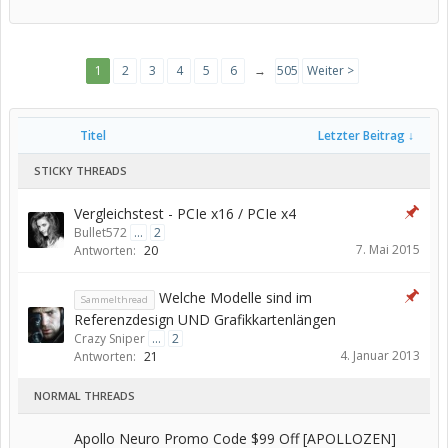
1
2
3
4
5
6
→
505
Weiter >
Titel
Letzter Beitrag ↓
STICKY THREADS
Vergleichstest - PCIe x16 / PCIe x4
Bullet572
...
2
7. Mai 2015
Antworten:
20
Welche Modelle sind im
Sammelthread
Referenzdesign UND Grafikkartenlängen
Crazy Sniper
...
2
4. Januar 2013
Antworten:
21
NORMAL THREADS
Apollo Neuro Promo Code $99 Off [APOLLOZEN]