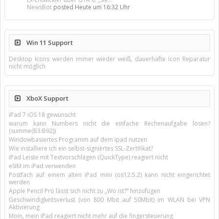
NewsBot
posted
Heute um 16:32 Uhr
Win 11 Support
Desktop Icons werden immer wieder weiß, dauerhafte Icon Reparatur
nicht möglich
XboX Support
iPad 7 iOS 18 gewünscht
warum kann Numbers nicht die einfache Rechenaufgabe lösen?
(summe(B3:B92))
Windowbasiertes Programm auf dem Ipad nutzen
Wie installiere ich ein selbst-signiertes SSL-Zertifikat?
iPad Leiste mit Textvorschlägen (QuickType) reagiert nicht
eSIM im iPad verwenden
Postfach auf einem alten iPad mini (os12.5.2) kann nicht eingerichtet
werden
Apple Pencil Pro lässt sich nicht zu „Wo ist?“ hinzufügen
Geschwindigkeitsverlust (von 800 Mbit auf 50Mbit) im WLAN bei VPN
Aktivierung
Moin, mein iPad reagiert nicht mehr auf die fingersteuerung