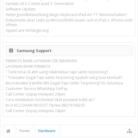
Update 26.5.2 eines ipad 3. Generation
Software-Update
Hintergrundbeleuchtung Magic Keyboard iPad Air 11’’ M4 einschalten?
Dokumente über Links zu Microsoft365 lassen sich in iPad u. iPhone nicht
öffnen
AppleCare Verlängerung
Samsung Support
PERMATA BANK LAYANAN CEK SEKARANG
LAYANAN BANK PERMATA
" Tarik tunai di atm uang tidak keluar tapi saldo terpotong?
" Transaksi Gagal Tapi saldo terpotong Apakah uang bisa kembali?
Jika transaksi transfer BN Gagal Tapi Saldo Terpotong? Ini Solusinya
Customer Service WhatsApp GoPay
Call Center Gopay melayani 24jam
Cara melakukan reschedule tiket pesawat batik air?
BCA KCU DAAN MOGOT.Tlp/wa.08218168235
Call Center Gopay melayani 24jam
Foren
Hardware