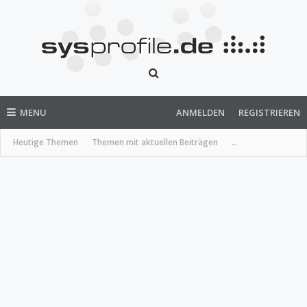
MENU
ANMELDEN
REGISTRIEREN
Heutige Themen
Themen mit aktuellen Beiträgen
...