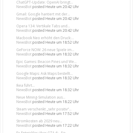
ChatGPT-Update: OpenAI bringt...
NewsBot
posted
Heute um 20:42 Uhr
Gmail: Google hantiert mit der...
NewsBot
posted
Heute um 20:42 Uhr
Opera 134: Vertikale Tabs und...
NewsBot
posted
Heute um 20:42 Uhr
Macbook Neo erhöht den Druck:...
NewsBot
posted
Heute um 18:52 Uhr
GeForce NOW: 26 neue Spiele im...
NewsBot
posted
Heute um 18:32 Uhr
Epic Games: Beacon Pines und We...
NewsBot
posted
Heute um 18:32 Uhr
Google Maps: Ask Maps bestellt...
NewsBot
posted
Heute um 18:32 Uhr
Ikea führt...
NewsBot
posted
Heute um 18:32 Uhr
Neue Mining-Simulation aus...
NewsBot
posted
Heute um 18:22 Uhr
Steam verschenkt „sehr positiv“...
NewsBot
posted
Heute um 17:52 Uhr
Stromkosten ab 2029 neu...
NewsBot
posted
Heute um 17:22 Uhr
Ex-Entwickler über GTA 6: „Sie...