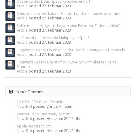
Das Ende des Dead Space Remakes erklärt
Article
posted
27. Februar 2023
Sons of the forest katana Standort und wie man es bekommt
Article
posted
27. Februar 2023
Sollte man in Hogwarts Legacy eine Fwooper-Feder stehlen?
Article
posted
27. Februar 2023
Ist Sons of the forest ein Multiplayer-Spiel?
Article
posted
27. Februar 2023
Hogwarts Legacy Ein Vogel in der Hand - Lösung des Türrätsels
Article
posted
27. Februar 2023
Hogwarts Legacy Ghost of our Love Schwimmkerzen Karte
Standort
Article
posted
27. Februar 2023
Neue Themen
1&1 TV: IPTV-Paket für viele...
NewsBot
posted
Vor 58 Minuten
Warner Bros. Discovery: Matrix...
NewsBot
posted
Heute um 20:42 Uhr
Apple veröffentlicht...
NewsBot
posted
Heute um 20:42 Uhr