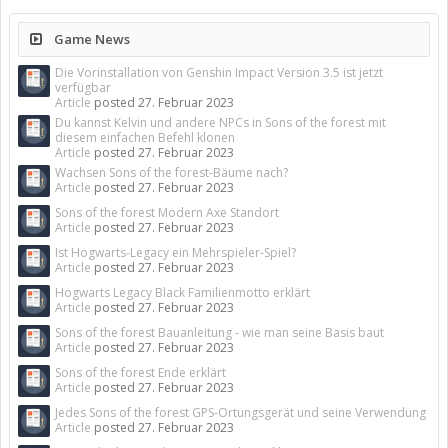
Game News
Die Vorinstallation von Genshin Impact Version 3.5 ist jetzt
verfügbar
Article
posted
27. Februar 2023
Du kannst Kelvin und andere NPCs in Sons of the forest mit
diesem einfachen Befehl klonen
Article
posted
27. Februar 2023
Wachsen Sons of the forest-Bäume nach?
Article
posted
27. Februar 2023
Sons of the forest Modern Axe Standort
Article
posted
27. Februar 2023
Ist Hogwarts-Legacy ein Mehrspieler-Spiel?
Article
posted
27. Februar 2023
Hogwarts Legacy Black Familienmotto erklärt
Article
posted
27. Februar 2023
Sons of the forest Bauanleitung - wie man seine Basis baut
Article
posted
27. Februar 2023
Sons of the forest Ende erklärt
Article
posted
27. Februar 2023
Jedes Sons of the forest GPS-Ortungsgerät und seine Verwendung
Article
posted
27. Februar 2023