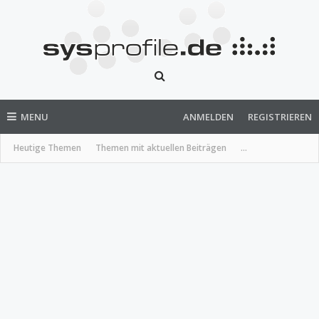
MENU
ANMELDEN
REGISTRIEREN
Heutige Themen
Themen mit aktuellen Beiträgen
...