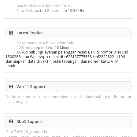
Macbook Neo erhöht den Druck:...
NewsBot
posted
Gestern um 18:52 Uhr
Latest Replies
Bagaimana cara buka Blokir bale...
123tomla
replied
Vor 18 Minuten
Cukup hubungi layanan pelanggan resmi BTN di nomor BTN Call
1500286 atau WhatsApp resmi di +628137775558 / +6282282211196,
dan siapkan data diri (KTP, buku tabungan, dan nomor kartu ATM)
untuk…
Win 11 Support
Desktop Icons werden immer wieder weiß, dauerhafte Icon Reparatur
nicht möglich
XboX Support
iPad 7 iOS 18 gewünscht