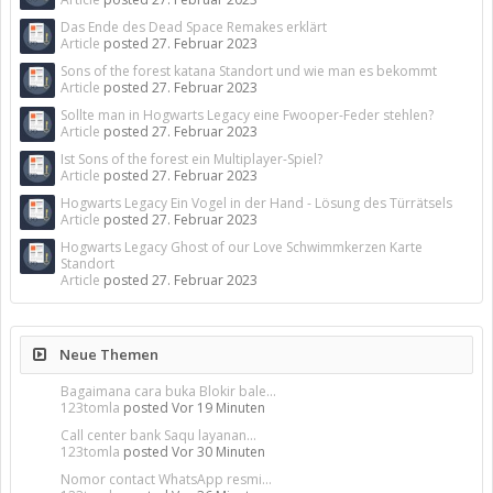
Das Ende des Dead Space Remakes erklärt
Article
posted
27. Februar 2023
Sons of the forest katana Standort und wie man es bekommt
Article
posted
27. Februar 2023
Sollte man in Hogwarts Legacy eine Fwooper-Feder stehlen?
Article
posted
27. Februar 2023
Ist Sons of the forest ein Multiplayer-Spiel?
Article
posted
27. Februar 2023
Hogwarts Legacy Ein Vogel in der Hand - Lösung des Türrätsels
Article
posted
27. Februar 2023
Hogwarts Legacy Ghost of our Love Schwimmkerzen Karte
Standort
Article
posted
27. Februar 2023
Neue Themen
Bagaimana cara buka Blokir bale...
123tomla
posted
Vor 19 Minuten
Call center bank Saqu layanan...
123tomla
posted
Vor 30 Minuten
Nomor contact WhatsApp resmi...