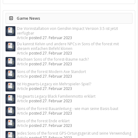
Game News
Die Vorinstallation von Genshin Impact Version 3.5 ist jetzt
verfügbar
Article
posted
27. Februar 2023
Du kannst Kelvin und andere NPCs in Sons of the forest mit
diesem einfachen Befehl klonen
Article
posted
27. Februar 2023
Wachsen Sons of the forest-Bäume nach?
Article
posted
27. Februar 2023
Sons of the forest Modern Axe Standort
Article
posted
27. Februar 2023
Ist Hogwarts-Legacy ein Mehrspieler-Spiel?
Article
posted
27. Februar 2023
Hogwarts Legacy Black Familienmotto erklärt
Article
posted
27. Februar 2023
Sons of the forest Bauanleitung - wie man seine Basis baut
Article
posted
27. Februar 2023
Sons of the forest Ende erklärt
Article
posted
27. Februar 2023
Jedes Sons of the forest GPS-Ortungsgerät und seine Verwendung
Article
posted
27. Februar 2023