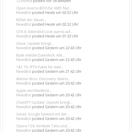
123tomla
posted
Vor 36 Minuten
Open-Source-BIOS für AM5: Nur...
NewsBot
posted
Heute um 02:52 Uhr
RDNA 4m: Neuer...
NewsBot
posted
Heute um 02:32 Uhr
GTA 6: Extended Look zuerst auf...
NewsBot
posted
Heute um 01:33 Uhr
Glaze: Update bringt...
NewsBot
posted
Gestern um 22:43 Uhr
Ryde meldet Datenleck: Alle...
NewsBot
posted
Gestern um 22:43 Uhr
1&1 TV: IPTV-Paket für viele...
NewsBot
posted
Gestern um 21:42 Uhr
Warner Bros. Discovery: Matrix...
NewsBot
posted
Gestern um 20:42 Uhr
Apple veröffentlicht...
NewsBot
posted
Gestern um 20:42 Uhr
ChatGPT-Update: OpenAI bringt...
NewsBot
posted
Gestern um 20:42 Uhr
Gmail: Google hantiert mit der...
NewsBot
posted
Gestern um 20:42 Uhr
Opera 134: Vertikale Tabs und...
NewsBot
posted
Gestern um 20:42 Uhr