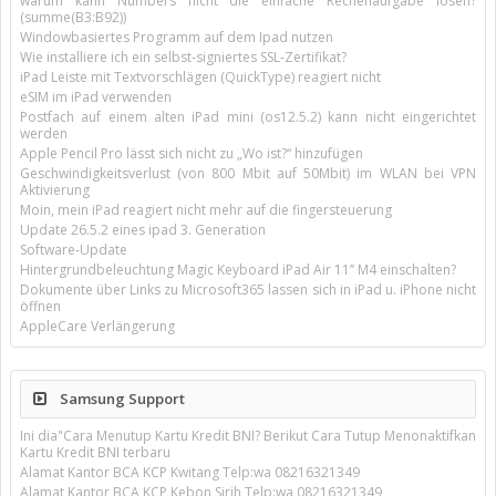
warum kann Numbers nicht die einfache Rechenaufgabe lösen?
(summe(B3:B92))
Windowbasiertes Programm auf dem Ipad nutzen
Wie installiere ich ein selbst-signiertes SSL-Zertifikat?
iPad Leiste mit Textvorschlägen (QuickType) reagiert nicht
eSIM im iPad verwenden
Postfach auf einem alten iPad mini (os12.5.2) kann nicht eingerichtet
werden
Apple Pencil Pro lässt sich nicht zu „Wo ist?“ hinzufügen
Geschwindigkeitsverlust (von 800 Mbit auf 50Mbit) im WLAN bei VPN
Aktivierung
Moin, mein iPad reagiert nicht mehr auf die fingersteuerung
Update 26.5.2 eines ipad 3. Generation
Software-Update
Hintergrundbeleuchtung Magic Keyboard iPad Air 11’’ M4 einschalten?
Dokumente über Links zu Microsoft365 lassen sich in iPad u. iPhone nicht
öffnen
AppleCare Verlängerung
Samsung Support
Ini dia"Cara Menutup Kartu Kredit BNI? Berikut Cara Tutup Menonaktifkan
Kartu Kredit BNI terbaru
Alamat Kantor BCA KCP Kwitang Telp:wa 08216321349
Alamat Kantor BCA KCP Kebon Sirih Telp:wa 08216321349