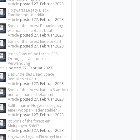
Article
posted
27. Februar 2023
Hogwarts Legacy Black
Familienmotto erklärt
Article
posted
27. Februar 2023
Sons of the forest Bauanleitung -
wie man seine Basis baut
Article
posted
27. Februar 2023
Sons of the forest Ende erklärt
Article
posted
27. Februar 2023
Jedes Sons of the forest GPS-
Ortungsgerät und seine
Verwendung
ticle
posted
27. Februar 2023
Das Ende des Dead Space
Remakes erklärt
Article
posted
27. Februar 2023
Sons of the forest katana Standort
und wie man es bekommt
Article
posted
27. Februar 2023
Sollte man in Hogwarts Legacy
eine Fwooper-Feder stehlen?
Article
posted
27. Februar 2023
Ist Sons of the forest ein
Multiplayer-Spiel?
Article
posted
27. Februar 2023
Hogwarts Legacy Ein Vogel in der