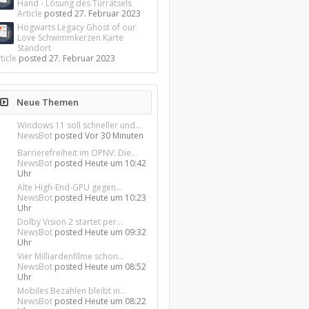
Hand - Lösung des Türrätsels
Article
posted
27. Februar 2023
Hogwarts Legacy Ghost of our
Love Schwimmkerzen Karte
Standort
ticle
posted
27. Februar 2023
Neue Themen
Windows 11 soll schneller und...
NewsBot
posted
Vor 30 Minuten
Barrierefreiheit im ÖPNV: Die...
NewsBot
posted
Heute um 10:42
Uhr
Alte High-End-GPU gegen...
NewsBot
posted
Heute um 10:23
Uhr
Dolby Vision 2 startet per...
NewsBot
posted
Heute um 09:32
Uhr
Vier Milliardenfilme schon...
NewsBot
posted
Heute um 08:52
Uhr
Mobiles Bezahlen bleibt in...
NewsBot
posted
Heute um 08:22