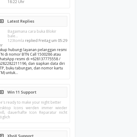
18:22 Uhr
Latest Replies
Bagaimana cara buka Blokir
bale...
123tomla
replied
Freitag um 05:29
hr
ukup hubungi layanan pelanggan resmi
TN di nomor BTN Call 1500286 atau
hatsApp resmi di +628137775558 /
6282282211196, dan siapkan data diri
KTP, buku tabungan, dan nomor kartu
TM) untuk…
Win 11 Support
e's ready to make your night better
esktop Icons werden immer wieder
eiß, dauerhafte Icon Reparatur nicht
öglich
XboX Support