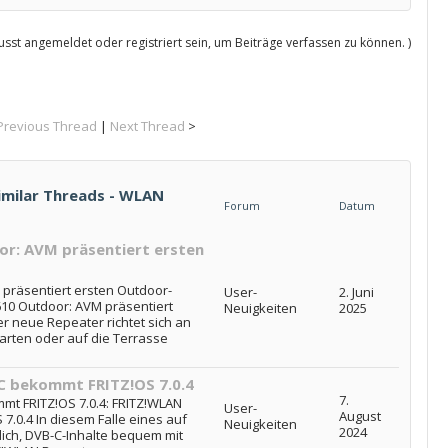
sst angemeldet oder registriert sein, um Beiträge verfassen zu können. )
Previous Thread
|
Next Thread
>
imilar Threads - WLAN
Forum
Datum
or: AVM präsentiert ersten
präsentiert ersten Outdoor-
User-
2. Juni
10 Outdoor: AVM präsentiert
Neuigkeiten
2025
 neue Repeater richtet sich an
Garten oder auf die Terrasse
C bekommt FRITZ!OS 7.0.4
7.
t FRITZ!OS 7.0.4: FRITZ!WLAN
User-
August
.0.4 In diesem Falle eines auf
Neuigkeiten
2024
glich, DVB-C-Inhalte bequem mit