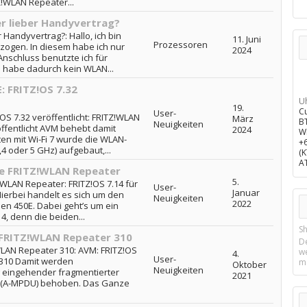
!WLAN Repeater...
 lieber Handyvertrag?
Handyvertrag?: Hallo, ich bin
11. Juni
Prozessoren
zogen. In diesem habe ich nur
2024
nschluss benutzte ich für
 habe dadurch kein WLAN...
 FRITZ!OS 7.32
U
19.
C
User-
S 7.32 veröffentlicht: FRITZ!WLAN
März
B
Neuigkeiten
öffentlicht AVM behebt damit
2024
W
en mit Wi-Fi 7 wurde die WLAN-
+
4 oder 5 GHz) aufgebaut,...
(
A
ere FRITZ!WLAN Repeater
5.
Z!WLAN Repeater: FRITZ!OS 7.14 für
User-
Januar
ierbei handelt es sich um den
Neuigkeiten
2022
en 450E. Dabei geht’s um ein
4, denn die beiden...
Sh
 FRITZ!WLAN Repeater 310
D
WLAN Repeater 310: AVM: FRITZ!OS
w
4.
User-
 310 Damit werden
m
Oktober
Neuigkeiten
 eingehender fragmentierter
2021
 (A-MPDU) behoben. Das Ganze