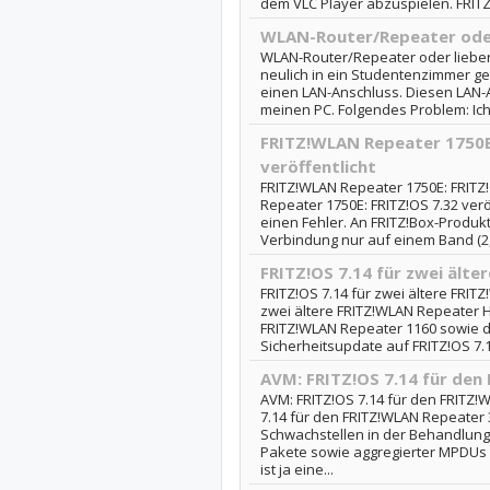
dem VLC Player abzuspielen. FRITZ
WLAN-Router/Repeater oder
WLAN-Router/Repeater oder lieber 
neulich in ein Studentenzimmer ge
einen LAN-Anschluss. Diesen LAN-A
meinen PC. Folgendes Problem: Ich
FRITZ!WLAN Repeater 1750E:
veröffentlicht
FRITZ!WLAN Repeater 1750E: FRITZ!O
Repeater 1750E: FRITZ!OS 7.32 ver
einen Fehler. An FRITZ!Box-Produkt
Verbindung nur auf einem Band (2,
FRITZ!OS 7.14 für zwei ält
FRITZ!OS 7.14 für zwei ältere FRIT
zwei ältere FRITZ!WLAN Repeater H
FRITZ!WLAN Repeater 1160 sowie d
Sicherheitsupdate auf FRITZ!OS 7.1
AVM: FRITZ!OS 7.14 für den
AVM: FRITZ!OS 7.14 für den FRITZ!
7.14 für den FRITZ!WLAN Repeater
Schwachstellen in der Behandlung
Pakete sowie aggregierter MPDUs
ist ja eine...