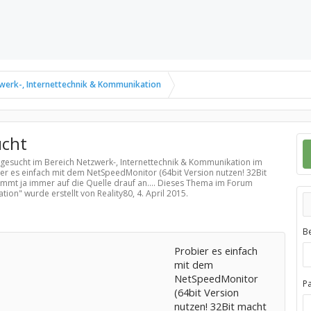
werk-, Internettechnik & Kommunikation
ucht
 gesucht im Bereich
Netzwerk-, Internettechnik & Kommunikation
im
ier es einfach mit dem NetSpeedMonitor (64bit Version nutzen! 32Bit
mmt ja immer auf die Quelle drauf an.... Dieses Thema im Forum
ation
" wurde erstellt von Reality80,
4. April 2015
.
B
Probier es einfach
mit dem
NetSpeedMonitor
P
(64bit Version
nutzen! 32Bit macht