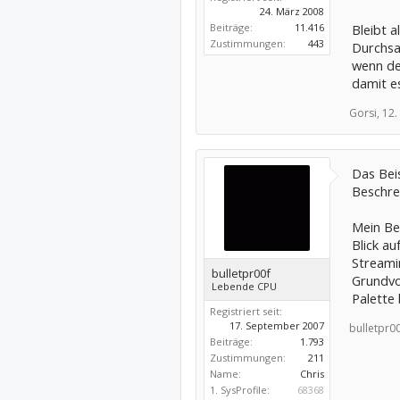
24. März 2008
Beiträge:
11.416
Bleibt 
Zustimmungen:
443
Durchsa
wenn de
damit es
Gorsi,
12.
Das Beis
Beschrei
Mein Bei
Blick a
Streamin
bulletpr00f
Grundvor
Lebende CPU
Palette 
Registriert seit:
17. September 2007
bulletpr00
Beiträge:
1.793
Zustimmungen:
211
Name:
Chris
1. SysProfile:
68368