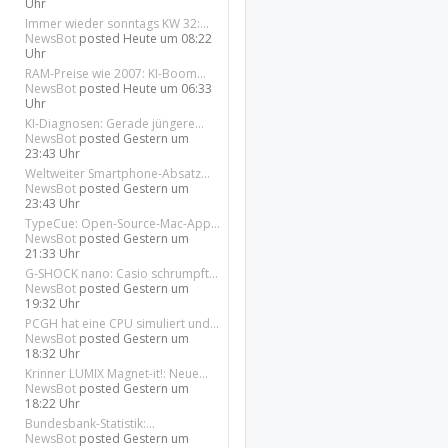
Uhr
Immer wieder sonntags KW 32:...
NewsBot
posted
Heute um 08:22
Uhr
RAM-Preise wie 2007: KI-Boom...
NewsBot
posted
Heute um 06:33
Uhr
KI-Diagnosen: Gerade jüngere...
NewsBot
posted
Gestern um
23:43 Uhr
Weltweiter Smartphone-Absatz...
NewsBot
posted
Gestern um
23:43 Uhr
TypeCue: Open-Source-Mac-App...
NewsBot
posted
Gestern um
21:33 Uhr
G-SHOCK nano: Casio schrumpft...
NewsBot
posted
Gestern um
19:32 Uhr
PCGH hat eine CPU simuliert und...
NewsBot
posted
Gestern um
18:32 Uhr
Krinner LUMIX Magnet-it!: Neue...
NewsBot
posted
Gestern um
18:22 Uhr
Bundesbank-Statistik:...
NewsBot
posted
Gestern um