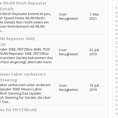
me WLAN Mesh-Repeater
i
Details
w
 Mesh-Repeater kommt im Juni,
User-
7. Mai
R
Neuer Speed Home WLAN Mesh-
Neuigkeiten
2021
W
e Details Nun reicht vielen ein
I
anzen Wohnbereich mit WLAN
Wi
..
SS
AN Repeater 300E,
i
(Q
530
e
ter 300E, FRITZ!Box 4040, 7520
User-
23. Juli
P
WLAN Repeater 300E, FRITZ!Box
Neuigkeiten
2019
(o
r genannten Geräte bekommen das
Ap
rface angezeigt, alternativ kann
is
G
a
Neues Labor verbessert
M
Steering
d
Labor verbessert unter anderem
User-
19. Juli
U
epeater 3000: Neues Labor
Neuigkeiten
2019
S
esh Steering Das Update
H
h Steering für Geräte, die über
Ke
 Das...
D
la
 es für FRITZ!WLAN
A