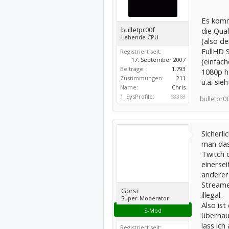
Es kommt
bulletpr00f
die Qua
Lebende CPU
(also d
FullHD 
Registriert seit:
17. September 2007
(einfach
Beiträge:
1.793
1080p ho
Zustimmungen:
211
u.ä. sie
Name:
Chris
1. SysProfile:
68368
bulletpr00
Sicherl
man das?
Twitch 
einerse
anderer
Streamen
Gorsi
illegal.
Super-Moderator
Also ist
S-Mod
überhaup
lass ich
Registriert seit: