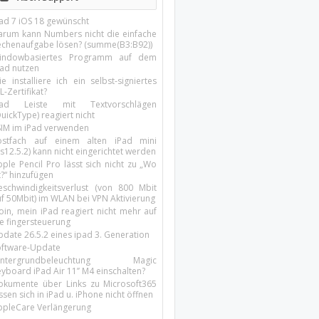
Pad 7 iOS 18 gewünscht
arum kann Numbers nicht die einfache
echenaufgabe lösen? (summe(B3:B92))
indowbasiertes Programm auf dem
pad nutzen
e installiere ich ein selbst-signiertes
L-Zertifikat?
Pad Leiste mit Textvorschlägen
uickType) reagiert nicht
SIM im iPad verwenden
ostfach auf einem alten iPad mini
s12.5.2) kann nicht eingerichtet werden
ple Pencil Pro lässt sich nicht zu „Wo
t?“ hinzufügen
eschwindigkeitsverlust (von 800 Mbit
uf 50Mbit) im WLAN bei VPN Aktivierung
oin, mein iPad reagiert nicht mehr auf
ie fingersteuerung
pdate 26.5.2 eines ipad 3. Generation
oftware-Update
intergrundbeleuchtung Magic
yboard iPad Air 11’’ M4 einschalten?
okumente über Links zu Microsoft365
ssen sich in iPad u. iPhone nicht öffnen
ppleCare Verlängerung