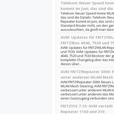
Telekom: Neuer Speed Ho
kommt im Juni, das sind die 
Telekom: Neuer Speed Home WLAN
das sind die Details: Telekom: 
Repeater kommt im Juni, das sind di
Standard-Router nicht, um den g
auszuleuchten, da greift man dann.
AVM: Updates für FRITZ!WL
FRITZ!Box 4040, 7520 und 7
AVM: Updates für FRITZ!WLAN Repea
und 7530: AVM: Updates für FRITZ!
4040, 7520 und 7530 Besitzer de
komplette Changelog über das Inte
dieses über...
AVM FRITZ!Repeater 3000: 
unter anderem WLAN Mesh 
AVM FRITZ!Repeater 3000: Neues 
WLAN Mesh Steering: AVM FRITZ!R
verbessert unter anderem WLAN M
verbessert unter anderem das Mes
einen Gastzugang verbunden sind.
FRITZ!OS 7.10: AVM verteilt
Repeater 1160 und 310