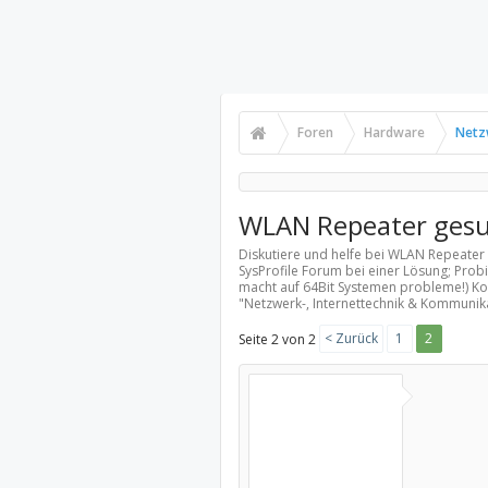
Foren
Hardware
Netz
WLAN Repeater ges
Diskutiere und helfe bei WLAN Repeater
SysProfile Forum bei einer Lösung; Prob
macht auf 64Bit Systemen probleme!) Ko
"
Netzwerk-, Internettechnik & Kommunik
< Zurück
1
2
Seite 2 von 2