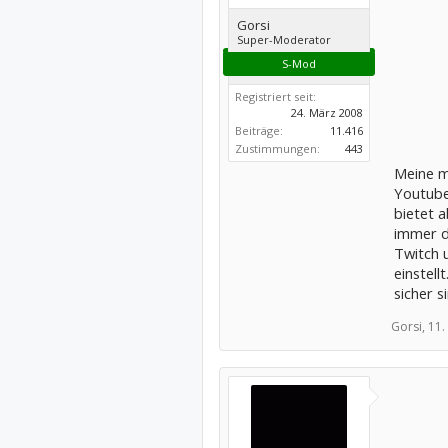
Gorsi
Super-Moderator
S-Mod
Registriert seit:
24. März 2008
Beiträge:
11.416
Zustimmungen:
443
Meine m
Youtube
bietet 
immer d
Twitch 
einstell
sicher s
Gorsi,
11.