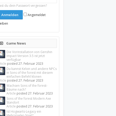
ast du dein Passwort vergessen?
Angemeldet
leiben
Game News
Die Vorinstallation von Genshin
Impact Version 3.5 ist jetzt
verfügbar
ticle
posted
27. Februar 2023
Du kannst Kelvin und andere NPCs
in Sons of the forest mit diesem
einfachen Befehl klonen
ticle
posted
27. Februar 2023
Wachsen Sons of the forest-
Bäume nach?
Article
posted
27. Februar 2023
Sons of the forest Modern Axe
Standort
Article
posted
27. Februar 2023
Ist Hogwarts-Legacy ein
Mehrspieler-Spiel?