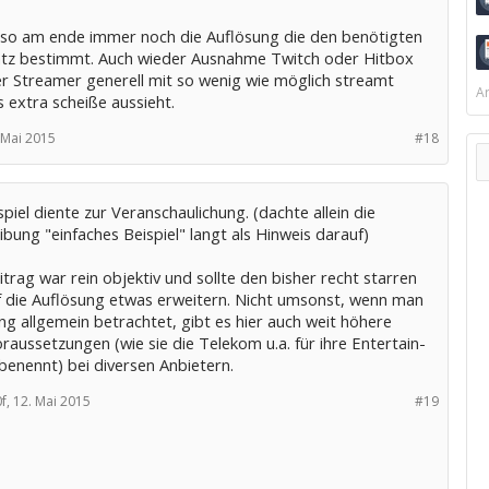
also am ende immer noch die Auflösung die den benötigten
tz bestimmt. Auch wieder Ausnahme Twitch oder Hitbox
r Streamer generell mit so wenig wie möglich streamt
Ar
 extra scheiße aussieht.
 Mai 2015
#18
piel diente zur Veranschaulichung. (dachte allein die
bung "einfaches Beispiel" langt als Hinweis darauf)
trag war rein objektiv und sollte den bisher recht starren
uf die Auflösung etwas erweitern. Nicht umsonst, wenn man
g allgemein betrachtet, gibt es hier auch weit höhere
aussetzungen (wie sie die Telekom u.a. für ihre Entertain-
benennt) bei diversen Anbietern.
f,
12. Mai 2015
#19