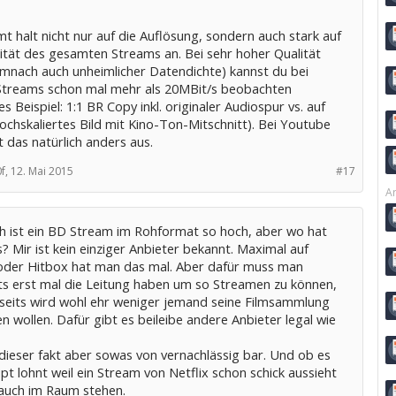
 halt nicht nur auf die Auflösung, sondern auch stark auf
lität des gesamten Streams an. Bei sehr hoher Qualität
emnach auch unheimlicher Datendichte) kannst du bei
Streams schon mal mehr als 20MBit/s beobachten
es Beispiel: 1:1 BR Copy inkl. originaler Audiospur vs. auf
chskaliertes Bild mit Kino-Ton-Mitschnitt). Bei Youtube
ht das natürlich anders aus.
f,
12. Mai 2015
#17
Ar
ich ist ein BD Stream im Rohformat so hoch, aber wo hat
 Mir ist kein einziger Anbieter bekannt. Maximal auf
oder Hitbox hat man das mal. Aber dafür muss man
its erst mal die Leitung haben um so Streamen zu können,
seits wird wohl ehr weniger jemand seine Filmsammlung
 wollen. Dafür gibt es beileibe andere Anbieter legal wie
 dieser fakt aber sowas von vernachlässig bar. Und ob es
t lohnt weil ein Stream von Netflix schon schick aussieht
 auch im Raum stehen.