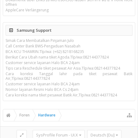
öffnen
AppleCare Verlängerung
Samsung Support
Simak Cara Membatalkan Pinjaman Julo
Call Center Bank BWS-Pengaduan Nasabah
BCA KCU THAMRIN.Tlp/wa: (+62) 8218168235
Berikut Cara Ubah nama tiket Agoda.Tlp/wa:082144377824
Customer service layanan Halo BCA 24jam
Tips cara Reschedule tiket pesawat Air Asia.Tlp/wa:082144377824
Cara koreksi Tanggal lahir pada tiket pesawat Batik
Air,Tlp/wa:082144377824
Customer service layanan Halo BCA 24jam
Nomor layanan Resmi Halo BCA Cs 24Jam
Cara koreksi nama tiket pesawat Batik Air,Tlp/wa:082144377824
Foren
Hardware
SysProfile Forum - UI.X
Deutsch [Du]