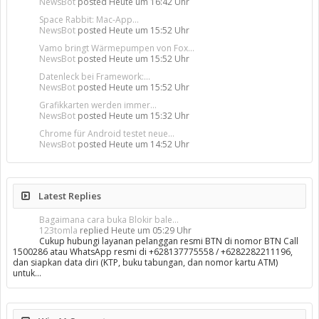
NewsBot
posted
Heute um 16:42 Uhr
Space Rabbit: Mac-App...
NewsBot
posted
Heute um 15:52 Uhr
Vamo bringt Wärmepumpen von Fox...
NewsBot
posted
Heute um 15:52 Uhr
Datenleck bei Framework:...
NewsBot
posted
Heute um 15:52 Uhr
Grafikkarten werden immer...
NewsBot
posted
Heute um 15:32 Uhr
Chrome für Android testet neue...
NewsBot
posted
Heute um 14:52 Uhr
Latest Replies
Bagaimana cara buka Blokir bale...
123tomla
replied
Heute um 05:29 Uhr
Cukup hubungi layanan pelanggan resmi BTN di nomor BTN Call
1500286 atau WhatsApp resmi di +628137775558 / +6282282211196,
dan siapkan data diri (KTP, buku tabungan, dan nomor kartu ATM)
untuk…