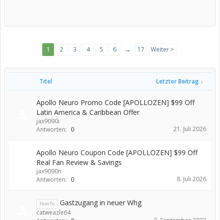
1
2
3
4
5
6
→
17
Weiter >
Titel
Letzter Beitrag ↓
Apollo Neuro Promo Code [APOLLOZEN] $99 Off
Latin America & Caribbean Offer
jax9090i
21. Juli 2026
Antworten:
0
Apollo Neuro Coupon Code [APOLLOZEN] $99 Off
Real Fan Review & Savings
jax9090n
8. Juli 2026
Antworten:
0
Gastzugang in neuer Whg
HowTo
catweazle64