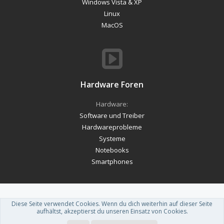
Windows Vista & XP
Linux
MacOS
Hardware Foren
Hardware:
Software und Treiber
Hardwareprobleme
Systeme
Notebooks
Smartphones
Diese Seite verwendet Cookies. Wenn du dich weiterhin auf dieser Seite
Forum software by XenForo™
-
Deutsch von xenDach
aufhältst, akzeptierst du unseren Einsatz von Cookies.
Theme designed by
ThemeHouse
.