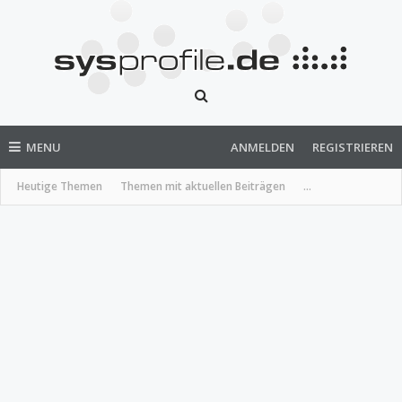
MENU
ANMELDEN
REGISTRIEREN
Heutige Themen
Themen mit aktuellen Beiträgen
...