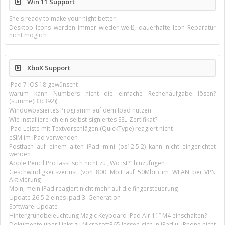
Win 11 Support
She's ready to make your night better
Desktop Icons werden immer wieder weiß, dauerhafte Icon Reparatur
nicht möglich
XboX Support
iPad 7 iOS 18 gewünscht
warum kann Numbers nicht die einfache Rechenaufgabe lösen?
(summe(B3:B92))
Windowbasiertes Programm auf dem Ipad nutzen
Wie installiere ich ein selbst-signiertes SSL-Zertifikat?
iPad Leiste mit Textvorschlägen (QuickType) reagiert nicht
eSIM im iPad verwenden
Postfach auf einem alten iPad mini (os12.5.2) kann nicht eingerichtet
werden
Apple Pencil Pro lässt sich nicht zu „Wo ist?“ hinzufügen
Geschwindigkeitsverlust (von 800 Mbit auf 50Mbit) im WLAN bei VPN
Aktivierung
Moin, mein iPad reagiert nicht mehr auf die fingersteuerung
Update 26.5.2 eines ipad 3. Generation
Software-Update
Hintergrundbeleuchtung Magic Keyboard iPad Air 11’’ M4 einschalten?
Dokumente über Links zu Microsoft365 lassen sich in iPad u. iPhone nicht