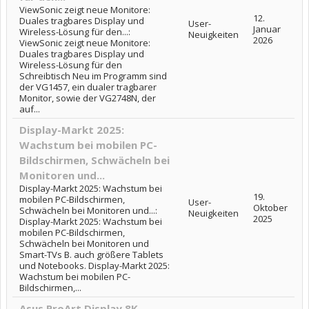
ViewSonic zeigt neue Monitore:
12.
Duales tragbares Display und
User-
Januar
Wireless-Lösung für den...:
Neuigkeiten
2026
ViewSonic zeigt neue Monitore:
Duales tragbares Display und
Wireless-Lösung für den
Schreibtisch Neu im Programm sind
der VG1457, ein dualer tragbarer
Monitor, sowie der VG2748N, der
auf...
Display-Markt 2025:
Wachstum bei mobilen PC-
Bildschirmen, Schwächeln bei
Monitoren und...
Display-Markt 2025: Wachstum bei
19.
mobilen PC-Bildschirmen,
User-
Oktober
Schwächeln bei Monitoren und...:
Neuigkeiten
2025
Display-Markt 2025: Wachstum bei
mobilen PC-Bildschirmen,
Schwächeln bei Monitoren und
Smart-TVs B. auch größere Tablets
und Notebooks. Display-Markt 2025:
Wachstum bei mobilen PC-
Bildschirmen,...
Asus ProArt Display 8K