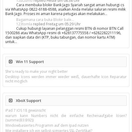
Tzutzumo
replied
Heute um 08:38 Uhr
Cara membuka blokir Bank Jago Syariah sangat aman hubungi cs
via WhatsApp 0822-6188-6588, asalkan Anda melalui saluran resmi milik
Bank Jago. Proses ini aman karena petugas akan melakukan…
Bagaimana cara buka Blokir bale...
123tomla
replied
Freitag um 05:29 Uhr
Cukup hubungi layanan pelanggan resmi BTN di nomor BTN Call
1500286 atau WhatsApp resmi di +628137775558 / +6282282211196,
dan siapkan data diri (KTP, buku tabungan, dan nomor kartu ATM)
untuk…
Win 11 Support
She's ready to make your night better
Desktop Icons werden immer wieder weiß, dauerhafte Icon Reparatur
nicht möglich
XboX Support
iPad 7 iOS 18 gewünscht
warum kann Numbers nicht die einfache Rechenaufgabe lösen?
(summe(B3:B92))
Windowbasiertes Programm auf dem Ipad nutzen
Wie installiere ich ein selbst-signiertes SSL-Zertifikat?