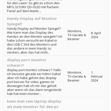
für den Laien: So gibt es schon den
MPG 321URX QD-OLED mit flachem
Panel auf dem Markt....
Handy Display auf Monitor
Spiegel?
Handy Display auf Monitor Spiegel?:
Monitore,
Wie kann man das Display des
8. April
TV-Geräte &
Handys an den Monitor spiegeln? Ich
2024
Beamer
habe schon versucht ein Kabel in
den USB-C Slot des Monitors und
das andere in mein Handy zu
stecken, aber das hat nicht...
display port monitor
schwarz?
display port monitor schwarz?: hallo
Monitore,
1.
ich benutze gerade ein hdmi1 kabel
TV-Geräte &
Februar
aber ich habe gehört das display
Beamer
2024
port besser für video games ist
deswegen hab ich mir das geholt
aber wenn ich das dann eingesteckt
hab hat mein monitor...
kann man sein laptop display
als main monitor für den pc