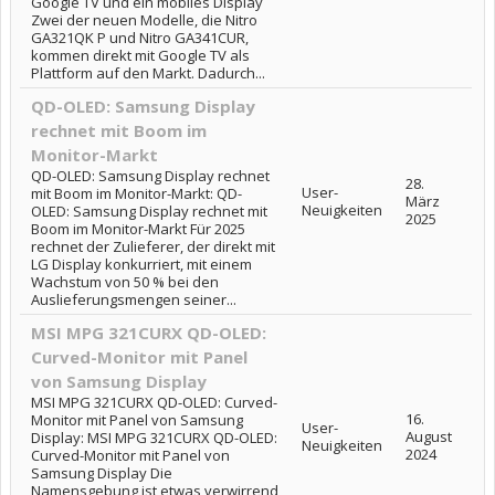
Google TV und ein mobiles Display
Zwei der neuen Modelle, die Nitro
GA321QK P und Nitro GA341CUR,
kommen direkt mit Google TV als
Plattform auf den Markt. Dadurch...
QD-OLED: Samsung Display
rechnet mit Boom im
Monitor-Markt
QD-OLED: Samsung Display rechnet
28.
User-
mit Boom im Monitor-Markt: QD-
März
Neuigkeiten
OLED: Samsung Display rechnet mit
2025
Boom im Monitor-Markt Für 2025
rechnet der Zulieferer, der direkt mit
LG Display konkurriert, mit einem
Wachstum von 50 % bei den
Auslieferungsmengen seiner...
MSI MPG 321CURX QD-OLED:
Curved-Monitor mit Panel
von Samsung Display
MSI MPG 321CURX QD-OLED: Curved-
16.
Monitor mit Panel von Samsung
User-
August
Display: MSI MPG 321CURX QD-OLED:
Neuigkeiten
2024
Curved-Monitor mit Panel von
Samsung Display Die
Namensgebung ist etwas verwirrend