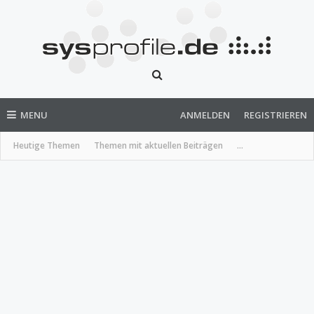
MENU
ANMELDEN
REGISTRIEREN
Heutige Themen
Themen mit aktuellen Beiträgen
...