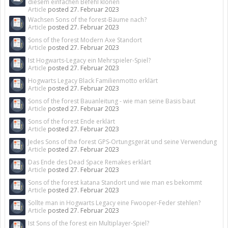
diesem einfachen Befehl klonen
Article
posted
27. Februar 2023
Wachsen Sons of the forest-Bäume nach?
Article
posted
27. Februar 2023
Sons of the forest Modern Axe Standort
Article
posted
27. Februar 2023
Ist Hogwarts-Legacy ein Mehrspieler-Spiel?
Article
posted
27. Februar 2023
Hogwarts Legacy Black Familienmotto erklärt
Article
posted
27. Februar 2023
Sons of the forest Bauanleitung - wie man seine Basis baut
Article
posted
27. Februar 2023
Sons of the forest Ende erklärt
Article
posted
27. Februar 2023
Jedes Sons of the forest GPS-Ortungsgerät und seine Verwendung
Article
posted
27. Februar 2023
Das Ende des Dead Space Remakes erklärt
Article
posted
27. Februar 2023
Sons of the forest katana Standort und wie man es bekommt
Article
posted
27. Februar 2023
Sollte man in Hogwarts Legacy eine Fwooper-Feder stehlen?
Article
posted
27. Februar 2023
Ist Sons of the forest ein Multiplayer-Spiel?