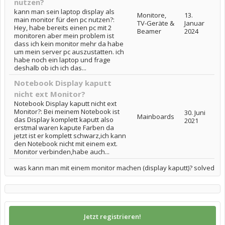
nutzen?
kann man sein laptop display als
Monitore,
13.
main monitor für den pc nutzen?:
TV-Geräte &
Januar
Hey, habe bereits einen pc mit 2
Beamer
2024
monitoren aber mein problem ist
dass ich kein monitor mehr da habe
um mein server pc auszustatten. ich
habe noch ein laptop und frage
deshalb ob ich ich das...
Notebook Display kaputt
nicht ext Monitor?
Notebook Display kaputt nicht ext
Monitor?: Bei meinem Notebook ist
30. Juni
Mainboards
das Display komplett kaputt also
2021
erstmal waren kapute Farben da
jetzt ist er komplett schwarz,ich kann
den Notebook nicht mit einem ext.
Monitor verbinden,habe auch...
was kann man mit einem monitor machen (display kaputt)? solved
Jetzt registrieren!