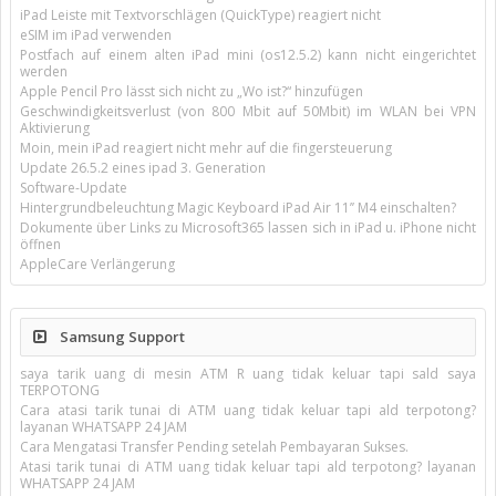
iPad Leiste mit Textvorschlägen (QuickType) reagiert nicht
eSIM im iPad verwenden
Postfach auf einem alten iPad mini (os12.5.2) kann nicht eingerichtet
werden
Apple Pencil Pro lässt sich nicht zu „Wo ist?“ hinzufügen
Geschwindigkeitsverlust (von 800 Mbit auf 50Mbit) im WLAN bei VPN
Aktivierung
Moin, mein iPad reagiert nicht mehr auf die fingersteuerung
Update 26.5.2 eines ipad 3. Generation
Software-Update
Hintergrundbeleuchtung Magic Keyboard iPad Air 11’’ M4 einschalten?
Dokumente über Links zu Microsoft365 lassen sich in iPad u. iPhone nicht
öffnen
AppleCare Verlängerung
Samsung Support
saya tarik uang di mesin ATM R uang tidak keluar tapi sald saya
TERPOTONG
Cara atasi tarik tunai di ATM uang tidak keluar tapi ald terpotong?
layanan WHATSAPP 24 JAM
Cara Mengatasi Transfer Pending setelah Pembayaran Sukses.
Atasi tarik tunai di ATM uang tidak keluar tapi ald terpotong? layanan
WHATSAPP 24 JAM