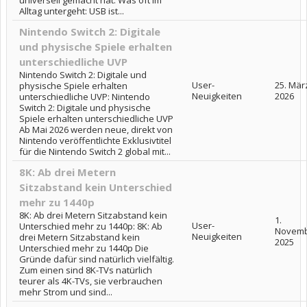
universell gemacht hat. Was oft im
Alltag untergeht: USB ist...
Nintendo Switch 2: Digitale
und physische Spiele erhalten
unterschiedliche UVP
Nintendo Switch 2: Digitale und
User-
25. Mär
physische Spiele erhalten
Neuigkeiten
2026
unterschiedliche UVP: Nintendo
Switch 2: Digitale und physische
Spiele erhalten unterschiedliche UVP
Ab Mai 2026 werden neue, direkt von
Nintendo veröffentlichte Exklusivtitel
für die Nintendo Switch 2 global mit...
8K: Ab drei Metern
Sitzabstand kein Unterschied
mehr zu 1440p
8K: Ab drei Metern Sitzabstand kein
1.
User-
Unterschied mehr zu 1440p: 8K: Ab
Novem
Neuigkeiten
drei Metern Sitzabstand kein
2025
Unterschied mehr zu 1440p Die
Gründe dafür sind natürlich vielfältig.
Zum einen sind 8K-TVs natürlich
teurer als 4K-TVs, sie verbrauchen
mehr Strom und sind...