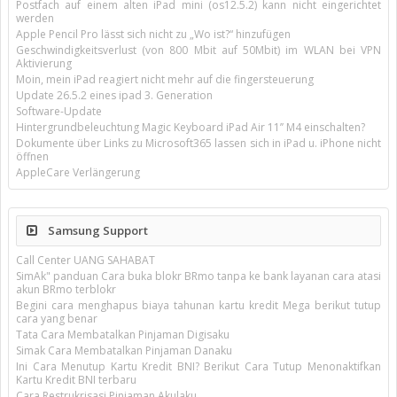
Postfach auf einem alten iPad mini (os12.5.2) kann nicht eingerichtet
werden
Apple Pencil Pro lässt sich nicht zu „Wo ist?“ hinzufügen
Geschwindigkeitsverlust (von 800 Mbit auf 50Mbit) im WLAN bei VPN
Aktivierung
Moin, mein iPad reagiert nicht mehr auf die fingersteuerung
Update 26.5.2 eines ipad 3. Generation
Software-Update
Hintergrundbeleuchtung Magic Keyboard iPad Air 11’’ M4 einschalten?
Dokumente über Links zu Microsoft365 lassen sich in iPad u. iPhone nicht
öffnen
AppleCare Verlängerung
Samsung Support
Call Center UANG SAHABAT
SimAk" panduan Cara buka blokr BRmo tanpa ke bank layanan cara atasi
akun BRmo terblokr
Begini cara menghapus biaya tahunan kartu kredit Mega berikut tutup
cara yang benar
Tata Cara Membatalkan Pinjaman Digisaku
Simak Cara Membatalkan Pinjaman Danaku
Ini Cara Menutup Kartu Kredit BNI? Berikut Cara Tutup Menonaktifkan
Kartu Kredit BNI terbaru
Cara Restrukrisasi Pinjaman Akulaku