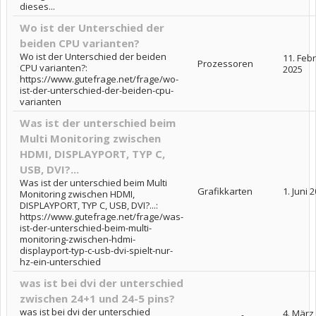
dieses...
Wo ist der Unterschied der
beiden CPU varianten?
Wo ist der Unterschied der beiden
11. Feb
Prozessoren
CPU varianten?:
2025
https://www.gutefrage.net/frage/wo-
ist-der-unterschied-der-beiden-cpu-
varianten
Was ist der unterschied beim
Multi Monitoring zwischen
HDMI, DISPLAYPORT, TYP C,
USB, DVI?...
Was ist der unterschied beim Multi
Grafikkarten
1. Juni 
Monitoring zwischen HDMI,
DISPLAYPORT, TYP C, USB, DVI?...:
https://www.gutefrage.net/frage/was-
ist-der-unterschied-beim-multi-
monitoring-zwischen-hdmi-
displayport-typ-c-usb-dvi-spielt-nur-
hz-ein-unterschied
was ist bei dvi der unterschied
zwischen 24+1 und 24-5 pins?
was ist bei dvi der unterschied
4. März