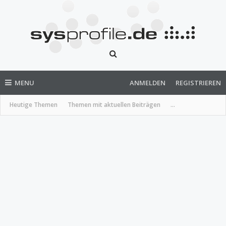
MENU
ANMELDEN
REGISTRIEREN
Heutige Themen
Themen mit aktuellen Beiträgen
...