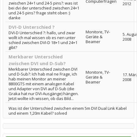
Computerfragen
zwischen 24+1 und 24-5 pins?: was ist
2012
bei dvi der unterschied zwischen 24+1
und 24-5 pins? frage steht oben :)
danke
DVI-D Unterschied ?
Monitore, TV-
DVI-D Unterschied ?: hallo, und zwar
5. Augu
Geräte &
wollt ich mal wissen ob es nen unter
2008
Beamer
schied zwischen DVI-D 18+1 und 24+1
gibt?
Merkbarer Unterschied
zwischen DVI und D-Sub?
Merkbarer Unterschied zwischen DVI
Monitore, TV-
und D-Sub?: Ich hab mal ne Frage, ich
17. Mär
Geräte &
hab meinen Monitor an meiner
2008
Beamer
8800GTS mit einem analogen Kabel
und Adapter von DVI auf D-Sub (die
Graka hat nur DVI-Ausgänge) hängen.
Jetzt wollte ich wissen, ob das Bild...
Was ist der Unterschied zwischen einem 5m DVI Dual Link Kabel
und einem 1,20m Kabel? solved