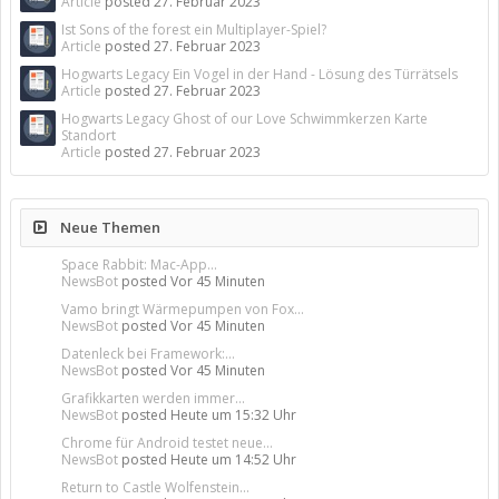
Article
posted
27. Februar 2023
Ist Sons of the forest ein Multiplayer-Spiel?
Article
posted
27. Februar 2023
Hogwarts Legacy Ein Vogel in der Hand - Lösung des Türrätsels
Article
posted
27. Februar 2023
Hogwarts Legacy Ghost of our Love Schwimmkerzen Karte
Standort
Article
posted
27. Februar 2023
Neue Themen
Space Rabbit: Mac-App...
NewsBot
posted
Vor 45 Minuten
Vamo bringt Wärmepumpen von Fox...
NewsBot
posted
Vor 45 Minuten
Datenleck bei Framework:...
NewsBot
posted
Vor 45 Minuten
Grafikkarten werden immer...
NewsBot
posted
Heute um 15:32 Uhr
Chrome für Android testet neue...
NewsBot
posted
Heute um 14:52 Uhr
Return to Castle Wolfenstein...