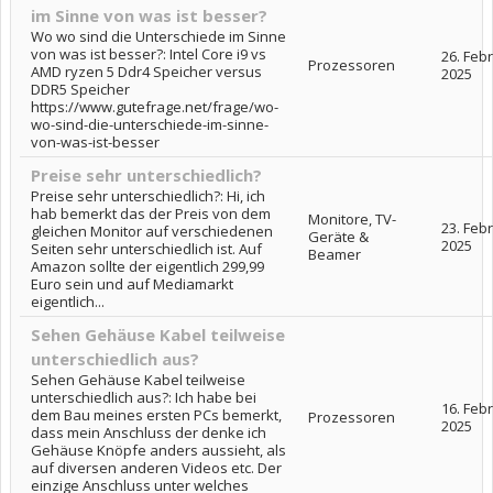
im Sinne von was ist besser?
Wo wo sind die Unterschiede im Sinne
von was ist besser?: Intel Core i9 vs
26. Feb
Prozessoren
AMD ryzen 5 Ddr4 Speicher versus
2025
DDR5 Speicher
https://www.gutefrage.net/frage/wo-
wo-sind-die-unterschiede-im-sinne-
von-was-ist-besser
Preise sehr unterschiedlich?
Preise sehr unterschiedlich?: Hi, ich
hab bemerkt das der Preis von dem
Monitore, TV-
23. Feb
gleichen Monitor auf verschiedenen
Geräte &
2025
Seiten sehr unterschiedlich ist. Auf
Beamer
Amazon sollte der eigentlich 299,99
Euro sein und auf Mediamarkt
eigentlich...
Sehen Gehäuse Kabel teilweise
unterschiedlich aus?
Sehen Gehäuse Kabel teilweise
unterschiedlich aus?: Ich habe bei
16. Feb
dem Bau meines ersten PCs bemerkt,
Prozessoren
2025
dass mein Anschluss der denke ich
Gehäuse Knöpfe anders aussieht, als
auf diversen anderen Videos etc. Der
einzige Anschluss unter welches