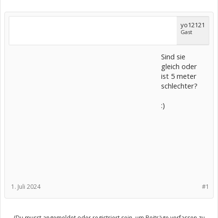
yo12121
Gast
Sind sie
gleich oder
ist 5 meter
schlechter?
:)
1. Juli 2024
#1
(Du musst angemeldet oder registriert sein, um Beiträge verfassen zu