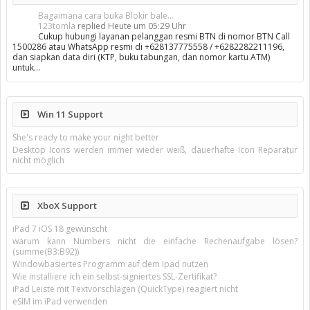
Bagaimana cara buka Blokir bale...
123tomla
replied
Heute um 05:29 Uhr
Cukup hubungi layanan pelanggan resmi BTN di nomor BTN Call
1500286 atau WhatsApp resmi di +628137775558 / +6282282211196,
dan siapkan data diri (KTP, buku tabungan, dan nomor kartu ATM)
untuk…
Win 11 Support
She's ready to make your night better
Desktop Icons werden immer wieder weiß, dauerhafte Icon Reparatur
nicht möglich
XboX Support
iPad 7 iOS 18 gewünscht
warum kann Numbers nicht die einfache Rechenaufgabe lösen?
(summe(B3:B92))
Windowbasiertes Programm auf dem Ipad nutzen
Wie installiere ich ein selbst-signiertes SSL-Zertifikat?
iPad Leiste mit Textvorschlägen (QuickType) reagiert nicht
eSIM im iPad verwenden