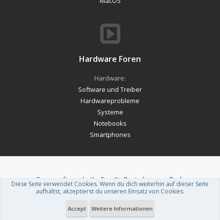
MacOS
Hardware Foren
Hardware:
Software und Treiber
Hardwareprobleme
Systeme
Notebooks
Smartphones
Forum software by XenForo™
-
Deutsch von xenDach
Diese Seite verwendet Cookies. Wenn du dich weiterhin auf dieser Seite
Theme designed by
ThemeHouse
.
aufhältst, akzeptierst du unseren Einsatz von Cookies.
Accept
Weitere Informationen
Du betrachtest gerade: Was benutzt ihr? Lan oder doch was anderes? |