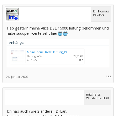
DJThomas
PC-User
Hab gestern meine Alice DSL 16000 leitung bekommen und
habe suuuper werte seht hier
:
Anhänge:
Meine neue 16000 leitung.JPG
Dateigröße:
77,2 KB
Aufrufe:
185
26. Januar 2007
#56
mitcharts
Wandelnde HDD
Ich hab auch (wie 2 andere!) D-Lan.