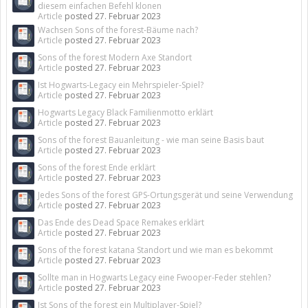
diesem einfachen Befehl klonen
Article
posted
27. Februar 2023
Wachsen Sons of the forest-Bäume nach?
Article
posted
27. Februar 2023
Sons of the forest Modern Axe Standort
Article
posted
27. Februar 2023
Ist Hogwarts-Legacy ein Mehrspieler-Spiel?
Article
posted
27. Februar 2023
Hogwarts Legacy Black Familienmotto erklärt
Article
posted
27. Februar 2023
Sons of the forest Bauanleitung - wie man seine Basis baut
Article
posted
27. Februar 2023
Sons of the forest Ende erklärt
Article
posted
27. Februar 2023
Jedes Sons of the forest GPS-Ortungsgerät und seine Verwendung
Article
posted
27. Februar 2023
Das Ende des Dead Space Remakes erklärt
Article
posted
27. Februar 2023
Sons of the forest katana Standort und wie man es bekommt
Article
posted
27. Februar 2023
Sollte man in Hogwarts Legacy eine Fwooper-Feder stehlen?
Article
posted
27. Februar 2023
Ist Sons of the forest ein Multiplayer-Spiel?