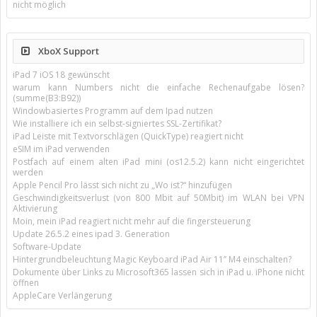
nicht möglich
XboX Support
iPad 7 iOS 18 gewünscht
warum kann Numbers nicht die einfache Rechenaufgabe lösen?
(summe(B3:B92))
Windowbasiertes Programm auf dem Ipad nutzen
Wie installiere ich ein selbst-signiertes SSL-Zertifikat?
iPad Leiste mit Textvorschlägen (QuickType) reagiert nicht
eSIM im iPad verwenden
Postfach auf einem alten iPad mini (os12.5.2) kann nicht eingerichtet
werden
Apple Pencil Pro lässt sich nicht zu „Wo ist?“ hinzufügen
Geschwindigkeitsverlust (von 800 Mbit auf 50Mbit) im WLAN bei VPN
Aktivierung
Moin, mein iPad reagiert nicht mehr auf die fingersteuerung
Update 26.5.2 eines ipad 3. Generation
Software-Update
Hintergrundbeleuchtung Magic Keyboard iPad Air 11’’ M4 einschalten?
Dokumente über Links zu Microsoft365 lassen sich in iPad u. iPhone nicht
öffnen
AppleCare Verlängerung