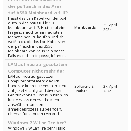
der ps4 auch in das Asus
tuf b550 Mainboard wifi II?
Passt das Lan Kabel von der ps4
auch in das Asus tuf b550
29. April
Mainboards
Mainboard wifi II?: Hätte mal eine
2024
Frage ich möchte mir nächsten
Monat einen PC kaufen und ich
weiß nicht ob das Lan Kabel von
der ps4 auch in das B550
Mainboard von Asus rein passt.
Falls es nicht rein passt, könnte...
LAN auf neu aufgesetztem
Computer nicht mehr da?
LAN auf neu aufgesetztem
Computer nicht mehr da?: Ich
habe vor kurzem meinen PC neu
Software &
27. April
aufgesetzt, aufgrund diverser
Treiber
2024
Fehlfunktionen. Und nun kann ich
keine WLAN Netzwerke mehr
auswählen, um den
anmeldeprozess zu beenden.
Ebenso funktioniert LAN auch...
Windows 7 W Lan Treiber?
Windows 7 W Lan Treiber?: Hallo,