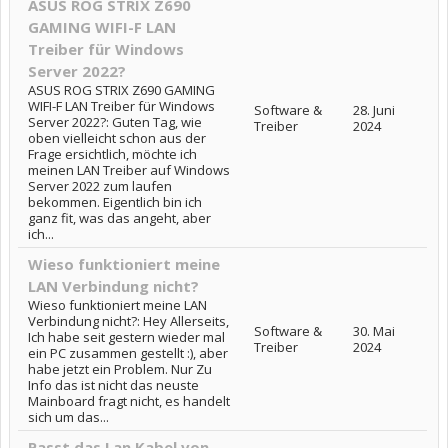
ASUS ROG STRIX Z690
GAMING WIFI-F LAN
Treiber für Windows
Server 2022?
ASUS ROG STRIX Z690 GAMING
WIFI-F LAN Treiber für Windows
Software &
28. Juni
Server 2022?: Guten Tag, wie
Treiber
2024
oben vielleicht schon aus der
Frage ersichtlich, möchte ich
meinen LAN Treiber auf Windows
Server 2022 zum laufen
bekommen. Eigentlich bin ich
ganz fit, was das angeht, aber
ich...
Wieso funktioniert meine
LAN Verbindung nicht?
Wieso funktioniert meine LAN
Verbindung nicht?: Hey Allerseits,
Software &
30. Mai
Ich habe seit gestern wieder mal
Treiber
2024
ein PC zusammen gestellt :), aber
habe jetzt ein Problem. Nur Zu
Info das ist nicht das neuste
Mainboard fragt nicht, es handelt
sich um das...
Passt das Lan Kabel von