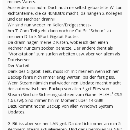
meines Vaters.
Ausserdem iss aufm Dach noch ne selbst gebastelte W-Lan
Richtantenne, die ca 40MBit/s macht, da hängen 2 Kollegen
und der Nachbar drann!!!
Wir sind nun wieder im Keller/Erdgeschoss-._
Am T-Com Teil geht dann noch ne Cat 5e "Schnur" zu
meinem D-Link 5Port Gigabit Router.
Da drann hägen meine 2 Kisten, wobei ich den einen
Rechner nur zum zocken benutze. Der andere dient als
"Workstation" zum surfen arbeiten usw. aber vor allem als
Dateiserver.
Der Vorteil:
Dank des Gigabit Teils, muss ich mit meinem wenn ich nen
Backup fahre nich immer ewig warten, bis der fertig iss.
Wenn Steam nämlich mal wieder nen Update macht macht
der automatisch nen Backup von allen *.gcf Files von
Steam (Sind die Sicherungsdateien vom Game -HL/HL² CS:S
1.6 usw). Sind immer hin im Moment über 14 GB!!!
Dazu kommt nochn Backup von allen Windows System
Updates.
G-Bit iss aber vor ner LAN geil. Da darf ich immer an min 5
Rechnern Steam aktualiesieren. Und das überspilen via GBit