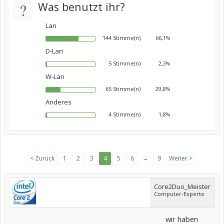
?
Was benutzt ihr?
Lan
144 Stimme(n)
66,1%
D-Lan
5 Stimme(n)
2,3%
W-Lan
65 Stimme(n)
29,8%
Anderes
4 Stimme(n)
1,8%
< Zurück
1
2
3
4
5
6
→
9
Weiter >
Core2Duo_Meister
Computer-Experte
wir haben