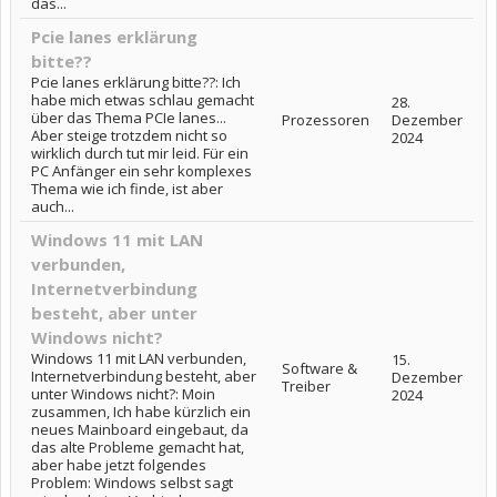
das...
Pcie lanes erklärung
bitte??
Pcie lanes erklärung bitte??: Ich
habe mich etwas schlau gemacht
28.
über das Thema PCIe lanes...
Prozessoren
Dezember
Aber steige trotzdem nicht so
2024
wirklich durch tut mir leid. Für ein
PC Anfänger ein sehr komplexes
Thema wie ich finde, ist aber
auch...
Windows 11 mit LAN
verbunden,
Internetverbindung
besteht, aber unter
Windows nicht?
Windows 11 mit LAN verbunden,
15.
Software &
Internetverbindung besteht, aber
Dezember
Treiber
unter Windows nicht?: Moin
2024
zusammen, Ich habe kürzlich ein
neues Mainboard eingebaut, da
das alte Probleme gemacht hat,
aber habe jetzt folgendes
Problem: Windows selbst sagt