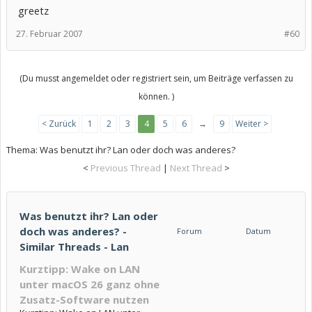
greetz
27. Februar 2007
#60
(Du musst angemeldet oder registriert sein, um Beiträge verfassen zu
können. )
< Zurück
1
2
3
4
5
6
→
9
Weiter >
Thema:
Was benutzt ihr? Lan oder doch was anderes?
<
Previous Thread
|
Next Thread
>
Was benutzt ihr? Lan oder
doch was anderes? -
Forum
Datum
Similar Threads - Lan
Kurztipp: Wake on LAN
unter macOS 26 ganz ohne
Zusatz-Software nutzen