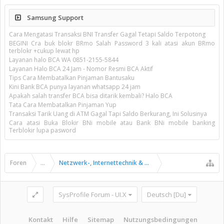
Samsung Support
Cara Mengatasi Transaksi BNI Transfer Gagal Tetapi Saldo Terpotong
BEGINI Cra buk blokr BRmo Salah Password 3 kali atasi akun BRmo
terblokr +cukup lewat hp
Layanan halo BCA WA 0851-2155-5844
Layanan Halo BCA 24 Jam - Nomor Resmi BCA Aktif
Tips Cara Membatalkan Pinjaman Bantusaku
Kini Bank BCA punya layanan whatsapp 24 jam
Apakah salah transfer BCA bisa ditarik kembali? Halo BCA
Tata Cara Membatalkan Pinjaman Yup
Transaksi Tarik Uang di ATM Gagal Tapi Saldo Berkurang, Ini Solusinya
Cara atasi Buka Blokir BNi mobile atau Bank BNi mobile banking
Terblokir lupa pasword
Foren
...
Netzwerk-, Internettechnik & Kommunikation
SysProfile Forum - UI.X
Deutsch [Du]
Kontakt
Hilfe
Sitemap
Nutzungsbedingungen