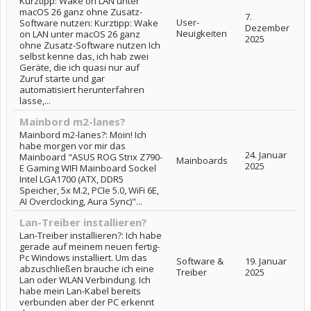
Kurztipp: Wake on LAN unter
macOS 26 ganz ohne Zusatz-
7.
User-
Software nutzen: Kurztipp: Wake
Dezember
Neuigkeiten
on LAN unter macOS 26 ganz
2025
ohne Zusatz-Software nutzen Ich
selbst kenne das, ich hab zwei
Geräte, die ich quasi nur auf
Zuruf starte und gar
automatisiert herunterfahren
lasse,...
Mainbord m2-lanes?
Mainbord m2-lanes?: Moin! Ich
habe morgen vor mir das
24. Januar
Mainboard "ASUS ROG Strix Z790-
Mainboards
2025
E Gaming WIFI Mainboard Sockel
Intel LGA1700 (ATX, DDR5
Speicher, 5x M.2, PCIe 5.0, WiFi 6E,
AI Overclocking, Aura Sync)"...
Lan-Treiber installieren?
Lan-Treiber installieren?: Ich habe
gerade auf meinem neuen fertig-
Pc Windows installiert. Um das
Software &
19. Januar
abzuschließen brauche ich eine
Treiber
2025
Lan oder WLAN Verbindung. Ich
habe mein Lan-Kabel bereits
verbunden aber der PC erkennt