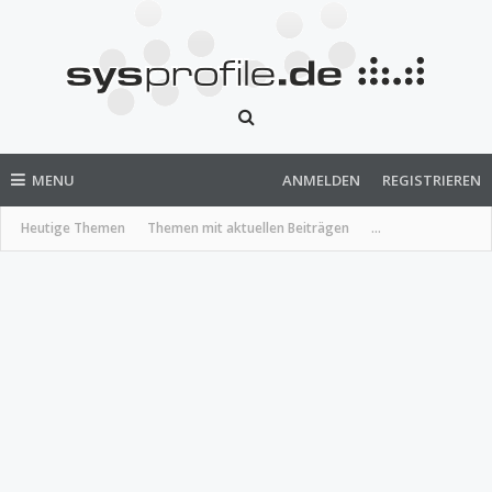
MENU
ANMELDEN
REGISTRIEREN
Heutige Themen
Themen mit aktuellen Beiträgen
...