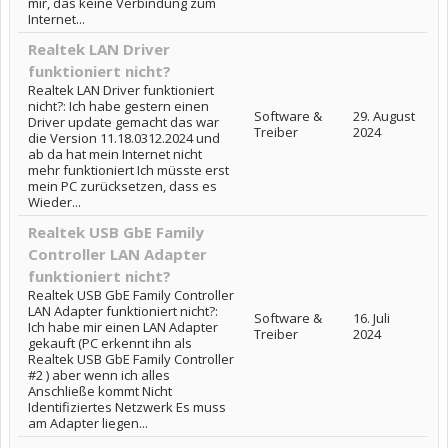
mir, das keine Verbindung zum
Internet...
Realtek LAN Driver
funktioniert nicht?
Realtek LAN Driver funktioniert
nicht?: Ich habe gestern einen
Software &
29. August
Driver update gemacht das war
Treiber
2024
die Version 11.18.0312.2024 und
ab da hat mein Internet nicht
mehr funktioniert Ich müsste erst
mein PC zurücksetzen, dass es
Wieder...
Realtek USB GbE Family
Controller LAN Adapter
funktioniert nicht?
Realtek USB GbE Family Controller
LAN Adapter funktioniert nicht?:
Software &
16. Juli
Ich habe mir einen LAN Adapter
Treiber
2024
gekauft (PC erkennt ihn als
Realtek USB GbE Family Controller
#2 ) aber wenn ich alles
Anschließe kommt Nicht
Identifiziertes Netzwerk Es muss
am Adapter liegen...