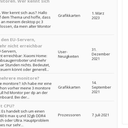
itoren. Wer kennt sich
Wer kennt sich aus?: Hallo
1. März
Grafikkarten
f dem Thema und hoffe, dass
2023
te an meinem desktop pc 3
ossen, da mein alter Monitor
 den EU-Servern,
hr nicht erreichbar
31.
-Servern,
User-
Dezember
t erreichbar: Xiaomi Home:
Neuigkeiten
2021
aubsaugerroboter und mehr
aar Stunden nichts. Bedeutet,
teuern könnt oder generell...
mehrere monitore?
14.
monitore?: Ich habe mir eine
Grafikkarten
September
schon vorher meine 3 monitore
2021
ull hd Monitor per dp an der
nboard. Bei der...
it CPU?
 Es handelt sich um einen
Prozessoren
7. Juli 2021
60 ti max q und 32gb DDR4
och oder Ultra. Hauptproblem
mes nur sehr...