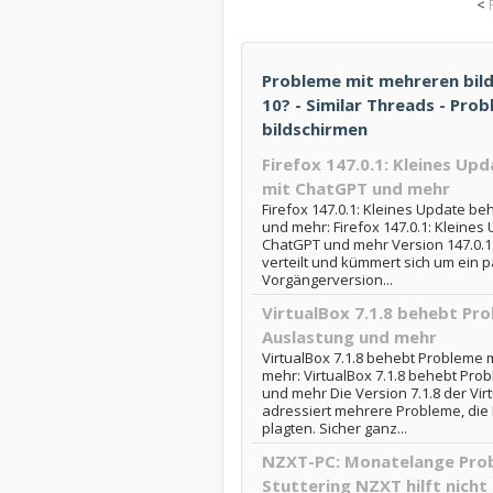
<
Probleme mit mehreren bil
10? - Similar Threads - Pr
bildschirmen
Firefox 147.0.1: Kleines U
mit ChatGPT und mehr
Firefox 147.0.1: Kleines Update b
und mehr: Firefox 147.0.1: Kleine
ChatGPT und mehr Version 147.0.1 
verteilt und kümmert sich um ein pa
Vorgängerversion...
VirtualBox 7.1.8 behebt Pr
Auslastung und mehr
VirtualBox 7.1.8 behebt Probleme 
mehr: VirtualBox 7.1.8 behebt Pro
und mehr Die Version 7.1.8 der Vir
adressiert mehrere Probleme, die 
plagten. Sicher ganz...
NZXT-PC: Monatelange Prob
Stuttering NZXT hilft nicht