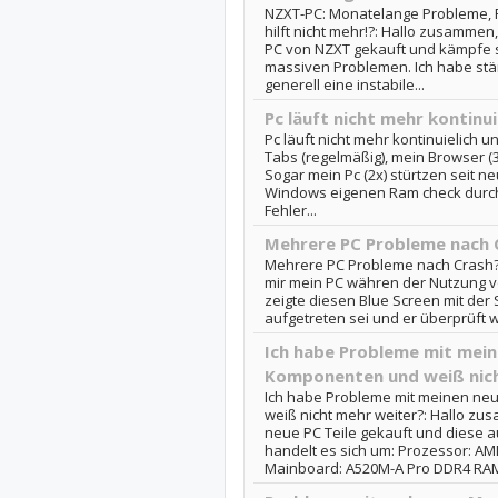
NZXT-PC: Monatelange Probleme, F
hilft nicht mehr!?: Hallo zusammen,
PC von NZXT gekauft und kämpfe se
massiven Problemen. Ich habe stän
generell eine instabile...
Pc läuft nicht mehr kontinu
Pc läuft nicht mehr kontinuielich 
Tabs (regelmäßig), mein Browser (3
Sogar mein Pc (2x) stürtzen seit n
Windows eigenen Ram check durch
Fehler...
Mehrere PC Probleme nach 
Mehrere PC Probleme nach Crash?:
mir mein PC währen der Nutzung 
zeigte diesen Blue Screen mit der S
aufgetreten sei und er überprüft w
Ich habe Probleme mit mein
Komponenten und weiß nich
Ich habe Probleme mit meinen n
weiß nicht mehr weiter?: Hallo zus
neue PC Teile gekauft und diese 
handelt es sich um: Prozessor: AM
Mainboard: A520M-A Pro DDR4 RAM: