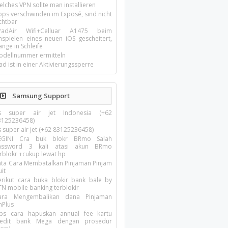
lches VPN sollte man installieren
pps verschwinden im Exposé, sind nicht
chtbar
-PadAir Wifi+Celluar A1475 beim
inspielen eines neuen iOS gescheitert,
nge in Schleife
odellnummer ermitteln
ad ist in einer Aktivierungssperre
Samsung Support
s super air jet Indonesia (+62
3125236458)
 super air jet (+62 83125236458)
EGINI Cra buk blokr BRmo Salah
assword 3 kali atasi akun BRmo
erblokr +cukup lewat hp
ata Cara Membatalkan Pinjaman Pinjam
it
erikut cara buka blokir bank bale by
TN mobile banking terblokir
ara Mengembalikan dana Pinjaman
nPlus
ips cara hapuskan annual fee kartu
redit bank Mega dengan prosedur