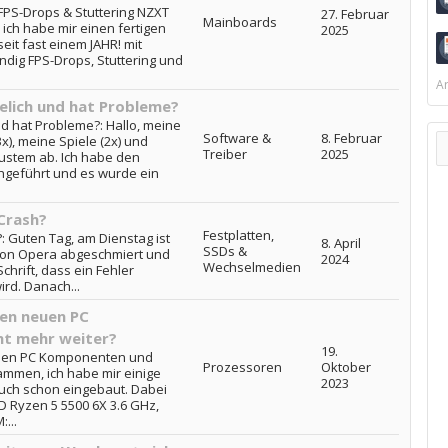
PS-Drops & Stuttering NZXT
27. Februar
Mainboards
 ich habe mir einen fertigen
2025
it fast einem JAHR! mit
dig FPS-Drops, Stuttering und
Ar
ielich und hat Probleme?
und hat Probleme?: Hallo, meine
Software &
8. Februar
x), meine Spiele (2x) und
Treiber
2025
eustem ab. Ich habe den
geführt und es wurde ein
Crash?
Festplatten,
 Guten Tag, am Dienstag ist
8. April
SSDs &
von Opera abgeschmiert und
2024
Wechselmedien
chrift, dass ein Fehler
ird. Danach...
en neuen PC
t mehr weiter?
19.
euen PC Komponenten und
Prozessoren
Oktober
ammen, ich habe mir einige
2023
auch schon eingebaut. Dabei
D Ryzen 5 5500 6X 3.6 GHz,
...