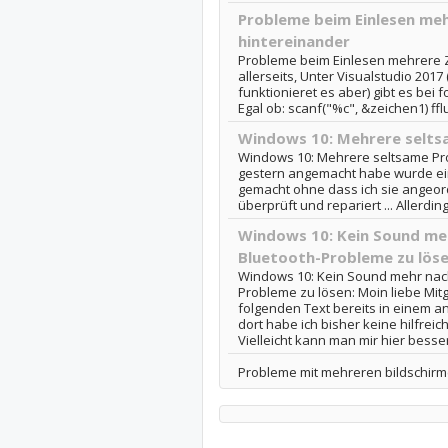
Probleme beim Einlesen meh
hintereinander
Probleme beim Einlesen mehrere Z
allerseits, Unter Visualstudio 2017
funktionieret es aber) gibt es be
Egal ob: scanf("%c", &zeichen1) fflu
Windows 10: Mehrere seltsa
Windows 10: Mehrere seltsame Probl
gestern angemacht habe wurde ei
gemacht ohne dass ich sie angeor
überprüft und repariert ... Allerdings
Windows 10: Kein Sound me
Bluetooth-Probleme zu lös
Windows 10: Kein Sound mehr nac
Probleme zu lösen: Moin liebe Mitg
folgenden Text bereits in einem a
dort habe ich bisher keine hilfre
Vielleicht kann man mir hier besser.
Probleme mit mehreren bildschirm