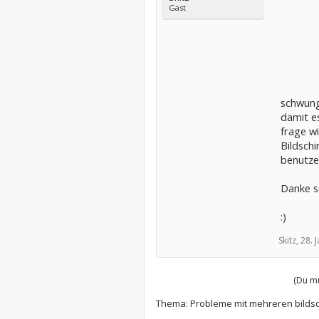
Gast
schwung
damit es
frage w
Bildschi
benutze
Danke s
:)
Skitz,
28. 
(Du mu
Thema:
Probleme mit mehreren bilds