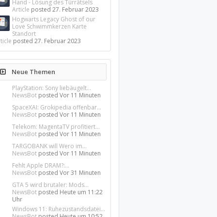
Hand - Lösung des Türrätsels
Article
posted
27. Februar 2023
Hogwarts Legacy Ghost of our
Love Schwimmkerzen Karte
Standort
ticle
posted
27. Februar 2023
Neue Themen
PlayStation: Sony liebäugelt...
NewsBot
posted
Vor 11 Minuten
SpaceXAI: Grokipedia offenbar...
NewsBot
posted
Vor 11 Minuten
Telekom: MagentaTV profitiert...
NewsBot
posted
Vor 11 Minuten
TARGOBANK will Wero im...
NewsBot
posted
Vor 11 Minuten
Fehlt Apple DRAM?:...
NewsBot
posted
Vor 31 Minuten
GTA 5 wird brutaler: Mods...
NewsBot
posted
Heute um 11:22
Uhr
Windows 11: Ruhezustandsdatei...
NewsBot
posted
Heute um 10:52