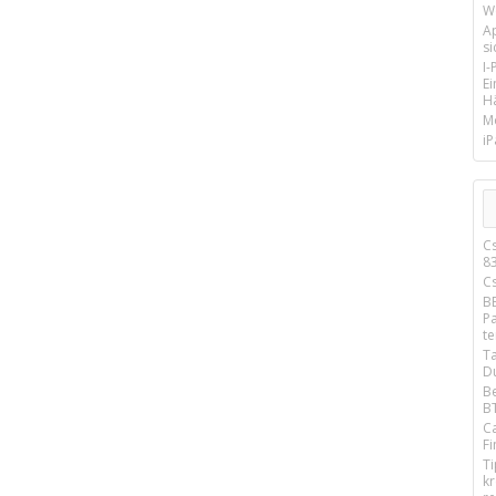
We
A
si
I
E
Hä
M
iP
C
8
Cs
B
P
t
T
Du
B
B
C
Fi
T
k