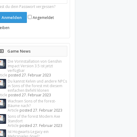
ast du dein Passwort vergessen?
Angemeldet
leiben
Game News
Die Vorinstallation von Genshin
Impact Version 3.5 ist jetzt
verfügbar
ticle
posted
27. Februar 2023
Du kannst Kelvin und andere NPCs
in Sons of the forest mit diesem
einfachen Befehl klonen
ticle
posted
27. Februar 2023
Wachsen Sons of the forest-
Bäume nach?
Article
posted
27. Februar 2023
Sons of the forest Modern Axe
Standort
Article
posted
27. Februar 2023
Ist Hogwarts-Legacy ein
Mehrspieler-Spiel?