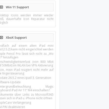
Win 11 Support
esktop Icons werden immer wieder
eiß, dauerhafte Icon Reparatur nicht
öglich
XboX Support
ostfach auf einem alten iPad mini
s12.5.2) kann nicht eingerichtet werden
ple Pencil Pro lässt sich nicht zu „Wo
t?“ hinzufügen
eschwindigkeitsverlust (von 800 Mbit
uf 50Mbit) im WLAN bei VPN Aktivierung
oin, mein iPad reagiert nicht mehr auf
ie fingersteuerung
pdate 26.5.2 eines ipad 3. Generation
oftware-Update
intergrundbeleuchtung Magic
yboard iPad Air 11’’ M4 einschalten?
okumente über Links zu Microsoft365
ssen sich in iPad u. iPhone nicht öffnen
ppleCare Verlängerung
M-PIN deaktivieren