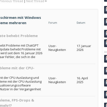
Previous Thread
|
Next Thread
>
dschirmen mit Windows
obleme mehreren
Forum
Datum
pdate behebt Probleme
ehebt Probleme mit ChatGPT
User-
17. Januar
s Update behebt Probleme mit
Neuigkeiten
2026
Ar
wird seit dem 16. Januar 2026
ar Fehler, die sich in die
obleme mit der CPU-
mit der CPU-Auslastung und
User-
16. April
bleme mit der CPU-Auslastung
Neuigkeiten
2025
tualisierungssoftware
Nutzer in der Vergangenheit
leme, FPS-Drops &
 mehr!?