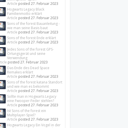
Article
posted
27. Februar 2023
Hogwarts Legacy Black
Familienmotto erklärt
Article
posted
27. Februar 2023
Sons of the forest Bauanleitung -
wie man seine Basis baut
Article
posted
27. Februar 2023
Sons of the forest Ende erklärt
Article
posted
27. Februar 2023
Jedes Sons of the forest GPS-
Ortungsgerät und seine
Verwendung
ticle
posted
27. Februar 2023
Das Ende des Dead Space
Remakes erklärt
Article
posted
27. Februar 2023
Sons of the forest katana Standort
und wie man es bekommt
Article
posted
27. Februar 2023
Sollte man in Hogwarts Legacy
eine Fwooper-Feder stehlen?
Article
posted
27. Februar 2023
Ist Sons of the forest ein
Multiplayer-Spiel?
Article
posted
27. Februar 2023
Hogwarts Legacy Ein Vogel in der