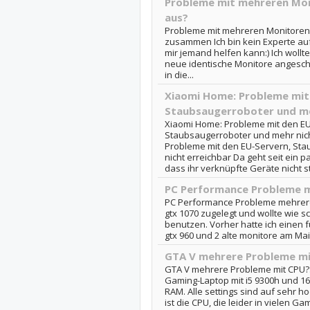
Probleme mit mehreren Mon
aus?
Probleme mit mehreren Monitoren. 
zusammen Ich bin kein Experte au
mir jemand helfen kann:) Ich woll
neue identische Monitore angeschl
in die...
Xiaomi Home: Probleme mit
Staubsaugerroboter und me
Xiaomi Home: Probleme mit den EU
Staubsaugerroboter und mehr nich
Probleme mit den EU-Servern, St
nicht erreichbar Da geht seit ein p
dass ihr verknüpfte Geräte nicht s
PC Performance Probleme 
PC Performance Probleme mehrere 
gtx 1070 zugelegt und wollte wie 
benutzen. Vorher hatte ich einen f
gtx 960 und 2 alte monitore am Mai
GTA V mehrere Probleme m
GTA V mehrere Probleme mit CPU?:
Gaming-Laptop mit i5 9300h und 16
RAM. Alle settings sind auf sehr h
ist die CPU, die leider in vielen Ga