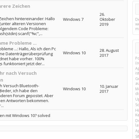
rere Zeichen
26.
eichen hintereinander: Hallo
Windows 7
Oktober
D
 (unter alteren Versionen
2019
w
i folgendem Code Probleme:
m
sh(stdin) scanf("%c",...
me Probleme ...
eme ...: Hallo, Als ich den Pc
28. August
Windows 10
ne Datenträgerüberprüfung
2017
P
dnet habe vorher. 100%
(o
 funktioniert jetzt der...
Ap
hr nach Versuch
is
G
en
a
h Versuch Bluetooth-
10. Januar
Windows 10
M
lieder, ich habe den
2017
d
nderen Forum gepostet. Aber
U
ichen Antworten bekommen.
S
..
H
Ke
en mit Windows 10? solved
D
la
A
SI