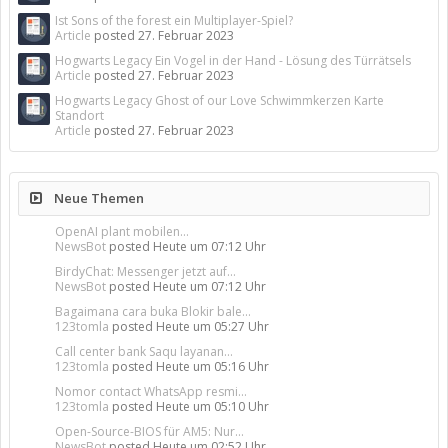
Ist Sons of the forest ein Multiplayer-Spiel?
Article
posted
27. Februar 2023
Hogwarts Legacy Ein Vogel in der Hand - Lösung des Türrätsels
Article
posted
27. Februar 2023
Hogwarts Legacy Ghost of our Love Schwimmkerzen Karte
Standort
Article
posted
27. Februar 2023
Neue Themen
OpenAI plant mobilen...
NewsBot
posted
Heute um 07:12 Uhr
BirdyChat: Messenger jetzt auf...
NewsBot
posted
Heute um 07:12 Uhr
Bagaimana cara buka Blokir bale...
123tomla
posted
Heute um 05:27 Uhr
Call center bank Saqu layanan...
123tomla
posted
Heute um 05:16 Uhr
Nomor contact WhatsApp resmi...
123tomla
posted
Heute um 05:10 Uhr
Open-Source-BIOS für AM5: Nur...
NewsBot
posted
Heute um 02:52 Uhr