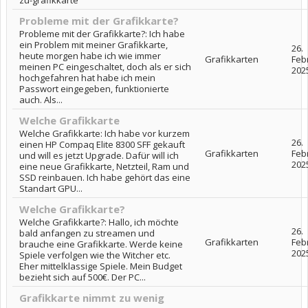
Probleme mit der Grafikkarte?
Probleme mit der Grafikkarte?: Ich habe
ein Problem mit meiner Grafikkarte,
26.
heute morgen habe ich wie immer
Grafikkarten
Feb
meinen PC eingeschaltet, doch als er sich
202
hochgefahren hat habe ich mein
Passwort eingegeben, funktionierte
auch. Als...
Welche Grafikkarte
Welche Grafikkarte: Ich habe vor kurzem
26.
einen HP Compaq Elite 8300 SFF gekauft
Grafikkarten
Feb
und will es jetzt Upgrade. Dafür will ich
202
eine neue Grafikkarte, Netzteil, Ram und
SSD reinbauen. Ich habe gehört das eine
Standart GPU...
Welche Grafikkarte?
Welche Grafikkarte?: Hallo, ich möchte
26.
bald anfangen zu streamen und
Grafikkarten
Feb
brauche eine Grafikkarte. Werde keine
202
Spiele verfolgen wie the Witcher etc.
Eher mittelklassige Spiele. Mein Budget
bezieht sich auf 500€. Der PC...
Grafikkarte nimmt zu wenig