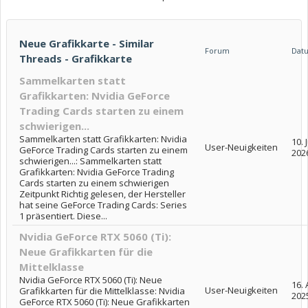
Neue Grafikkarte - Similar
Forum
Dat
Threads - Grafikkarte
Sammelkarten statt
Grafikkarten: Nvidia GeForce
Trading Cards starten zu einem
schwierigen...
Sammelkarten statt Grafikkarten: Nvidia
10. J
User-Neuigkeiten
GeForce Trading Cards starten zu einem
202
schwierigen...: Sammelkarten statt
Grafikkarten: Nvidia GeForce Trading
Cards starten zu einem schwierigen
Zeitpunkt Richtig gelesen, der Hersteller
hat seine GeForce Trading Cards: Series
1 präsentiert. Diese...
Nvidia GeForce RTX 5060 (Ti):
Neue Grafikkarten für die
Mittelklasse
Nvidia GeForce RTX 5060 (Ti): Neue
16. 
User-Neuigkeiten
Grafikkarten für die Mittelklasse: Nvidia
202
GeForce RTX 5060 (Ti): Neue Grafikkarten