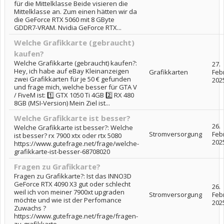
für die Mittelklasse Beide visieren die
Mittelklasse an. Zum einen hätten wir da
die GeForce RTX 5060 mit 8 GByte
GDDR7-VRAM. Nvidia GeForce RTX...
Welche Grafikkarte (gebraucht)
kaufen?
Welche Grafikkarte (gebraucht) kaufen?:
27.
Hey, ich habe auf eBay Kleinanzeigen
Grafikkarten
Feb
zwei Grafikkarten für je 50 € gefunden
202
und frage mich, welche besser für GTA V
/ FiveM ist: 1️⃣ GTX 1050 Ti 4GB 2️⃣ RX 480
8GB (MSI-Version) Mein Ziel ist...
Welche Grafikkarte ist besser?
26.
Welche Grafikkarte ist besser?: Welche
Stromversorgung
Feb
ist besser? rx 7900 xtx oder rtx 5080
202
https://www.gutefrage.net/frage/welche-
grafikkarte-ist-besser-68708020
Fragen zu Grafikkarte?
Fragen zu Grafikkarte?: Ist das INNO3D
GeForce RTX 4090 X3 gut oder schlecht
26.
weil ich von meiner 7900xt upgraden
Stromversorgung
Feb
möchte und wie ist der Perfomance
202
Zuwachs ?
https://www.gutefrage.net/frage/fragen-
zu-grafikkarte