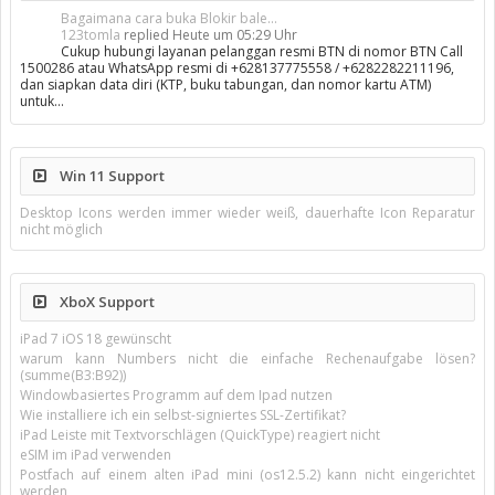
Bagaimana cara buka Blokir bale...
123tomla
replied
Heute um 05:29 Uhr
Cukup hubungi layanan pelanggan resmi BTN di nomor BTN Call
1500286 atau WhatsApp resmi di +628137775558 / +6282282211196,
dan siapkan data diri (KTP, buku tabungan, dan nomor kartu ATM)
untuk…
Win 11 Support
Desktop Icons werden immer wieder weiß, dauerhafte Icon Reparatur
nicht möglich
XboX Support
iPad 7 iOS 18 gewünscht
warum kann Numbers nicht die einfache Rechenaufgabe lösen?
(summe(B3:B92))
Windowbasiertes Programm auf dem Ipad nutzen
Wie installiere ich ein selbst-signiertes SSL-Zertifikat?
iPad Leiste mit Textvorschlägen (QuickType) reagiert nicht
eSIM im iPad verwenden
Postfach auf einem alten iPad mini (os12.5.2) kann nicht eingerichtet
werden