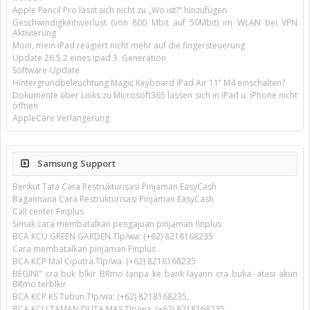
Apple Pencil Pro lässt sich nicht zu „Wo ist?“ hinzufügen
Geschwindigkeitsverlust (von 800 Mbit auf 50Mbit) im WLAN bei VPN
Aktivierung
Moin, mein iPad reagiert nicht mehr auf die fingersteuerung
Update 26.5.2 eines ipad 3. Generation
Software-Update
Hintergrundbeleuchtung Magic Keyboard iPad Air 11’’ M4 einschalten?
Dokumente über Links zu Microsoft365 lassen sich in iPad u. iPhone nicht
öffnen
AppleCare Verlängerung
Samsung Support
Berikut Tata Cara Restrukturisasi Pinjaman EasyCash
Bagaimana Cara Restrukturisasi Pinjaman EasyCash
Call center Finplus
Simak cara membatalkan pengajuan pinjaman finplus
BCA KCU GREEN GARDEN.Tlp/wa: (+62) 8218168235
Cara membatalkan pinjaman Finplus
BCA KCP Mal Ciputra.Tlp/wa: (+62) 8218168235
BEGINI" cra buk blkir BRmo tanpa ke bank layann cra buka- atasi akun
BRmo terblkir
BCA KCP KS Tubun.Tlp/wa: (+62) 8218168235,
BCA KCU TAMAN DUTA MAS.Tlp/wa: (+62) 8218168235,