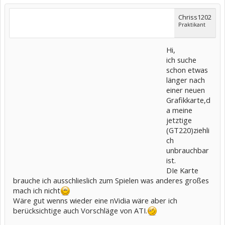
Chriss1202
Praktikant
Hi,
ich suche
schon etwas
länger nach
einer neuen
Grafikkarte,d
a meine
jetztige
(GT220)ziehli
ch
unbrauchbar
ist.
DIe Karte
brauche ich ausschlieslich zum Spielen was anderes großes
mach ich nicht
Wäre gut wenns wieder eine nVidia wäre aber ich
berücksichtige auch Vorschläge von ATI.