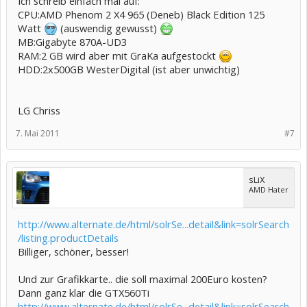
Ich schreib einfach mal auf:
CPU:AMD Phenom 2 X4 965 (Deneb) Black Edition 125
Watt
(auswendig gewusst)
MB:Gigabyte 870A-UD3
RAM:2 GB wird aber mit GraKa aufgestockt
HDD:2x500GB WesterDigital (ist aber unwichtig)
LG Chriss
7. Mai 2011
#7
sLiX
AMD Hater
http://www.alternate.de/html/solrSe...detail&link=solrSearch
/listing.productDetails
Billiger, schöner, besser!
Und zur Grafikkarte.. die soll maximal 200Euro kosten?
Dann ganz klar die GTX560Ti
http://www.alternate.de/html/solrSe...detail&link=solrSearch