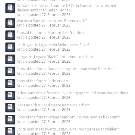
Du kannst Kelvin und andere NPCs in Sons of the forest mit
diesem einfachen Befehl klonen
Article
posted
27. Februar 2023
Wachsen Sons of the forest-Bäume nach?
Article
posted
27. Februar 2023
Sons of the forest Modern Axe Standort
Article
posted
27. Februar 2023
Ist Hogwarts-Legacy ein Mehrspieler-Spiel?
Article
posted
27. Februar 2023
Hogwarts Legacy Black Familienmotto erklärt
Article
posted
27. Februar 2023
Sons of the forest Bauanleitung - wie man seine Basis baut
Article
posted
27. Februar 2023
Sons of the forest Ende erklärt
Article
posted
27. Februar 2023
Jedes Sons of the forest GPS-Ortungsgerät und seine Verwendung
Article
posted
27. Februar 2023
Das Ende des Dead Space Remakes erklärt
Article
posted
27. Februar 2023
Sons of the forest katana Standort und wie man es bekommt
Article
posted
27. Februar 2023
Sollte man in Hogwarts Legacy eine Fwooper-Feder stehlen?
Article
posted
27. Februar 2023