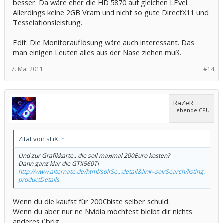
besser. Da wäre eher die HD 5870 auf gleichen LEvel.
Allerdings keine 2GB Vram und nicht so gute DirectX11 und
Tesselationsleistung.
Edit: Die Monitorauflösung wäre auch interessant. Das
man einigen Leuten alles aus der Nase ziehen muß.
7. Mai 2011
#14
RaZeR
Lebende CPU
Zitat von sLiX:
↑
Und zur Grafikkarte.. die soll maximal 200Euro kosten?
Dann ganz klar die GTX560Ti
http://www.alternate.de/html/solrSe...detail&link=solrSearch/listing.
productDetails
Wenn du die kaufst für 200€biste selber schuld.
Wenn du aber nur ne Nvidia möchtest bleibt dir nichts
anderes übrig.