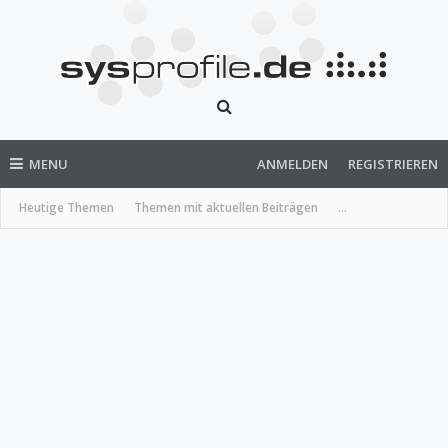
MENU
ANMELDEN
REGISTRIEREN
Heutige Themen
Themen mit aktuellen Beiträgen
...