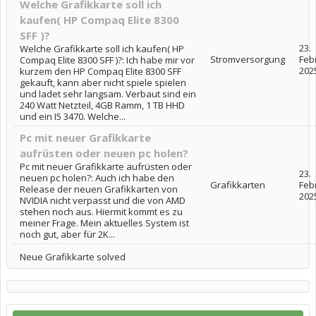
Welche Grafikkarte soll ich
kaufen( HP Compaq Elite 8300
SFF )?
23.
Welche Grafikkarte soll ich kaufen( HP
Stromversorgung
Feb
Compaq Elite 8300 SFF )?: Ich habe mir vor
202
kurzem den HP Compaq Elite 8300 SFF
gekauft, kann aber nicht spiele spielen
und ladet sehr langsam. Verbaut sind ein
240 Watt Netzteil, 4GB Ramm, 1 TB HHD
und ein I5 3470. Welche...
Pc mit neuer Grafikkarte
aufrüsten oder neuen pc holen?
Pc mit neuer Grafikkarte aufrüsten oder
23.
neuen pc holen?: Auch ich habe den
Grafikkarten
Feb
Release der neuen Grafikkarten von
202
NVIDIA nicht verpasst und die von AMD
stehen noch aus. Hiermit kommt es zu
meiner Frage. Mein aktuelles System ist
noch gut, aber für 2K...
Neue Grafikkarte solved