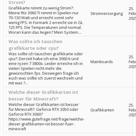
Strom?
Grafikkarte nimmt zu wenig Strom?:
25.
Meine Rtx 3060 TI nimmt in Spielen nur
Stromversorgung
Feb
70-130 Watt und erreicht somit sehr
202
wenig FPS. In Furmark 2 erreicht sie in GL
125 FPS. Die Temperaturen sind normal.
Woran kann das liegen? Mein System:...
Was sollte ich tauschen
grafikkarte oder cpu?
Was sollte ich tauschen grafikkarte oder
25.
cpu?: Derzeit habe ich eine 3060 ti und
Mainboards
Feb
eine ryzen 7 3800x. Leider erreiche ich in
202
vielen Spielen nicht mehr die
gewünschten fps. Deswegen frage ich
euch was sollte ich zuerst wechseln und
mit was ?...
Welche dieser Grafikkarten ist
besser für Minecraft?
Welche dieser Grafikkarten ist besser
25.
für Minecraft?: Geforce RTX 3050 oder
Grafikkarten
Feb
Geforce RTX 3060?
202
https://www.gutefrage.net/frage/welche-
dieser-grafikkarten-ist-besser-fuer-
minecraft