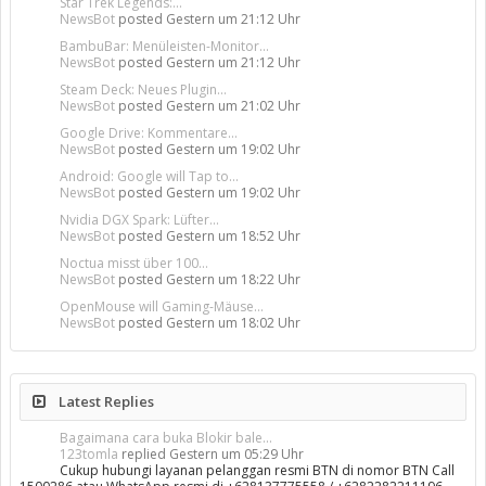
Star Trek Legends:...
NewsBot
posted
Gestern um 21:12 Uhr
BambuBar: Menüleisten-Monitor...
NewsBot
posted
Gestern um 21:12 Uhr
Steam Deck: Neues Plugin...
NewsBot
posted
Gestern um 21:02 Uhr
Google Drive: Kommentare...
NewsBot
posted
Gestern um 19:02 Uhr
Android: Google will Tap to...
NewsBot
posted
Gestern um 19:02 Uhr
Nvidia DGX Spark: Lüfter...
NewsBot
posted
Gestern um 18:52 Uhr
Noctua misst über 100...
NewsBot
posted
Gestern um 18:22 Uhr
OpenMouse will Gaming-Mäuse...
NewsBot
posted
Gestern um 18:02 Uhr
Latest Replies
Bagaimana cara buka Blokir bale...
123tomla
replied
Gestern um 05:29 Uhr
Cukup hubungi layanan pelanggan resmi BTN di nomor BTN Call