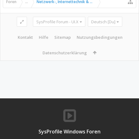
Foren
...
Netzwerk-, Internettechnik & Kommunikation
SysProfile Forum - UI.X
Deutsch [Du]
Kontakt
Hilfe
Sitemap
Nutzungsbedingungen
Datenschutzerklärung
SysProfile Windows Foren