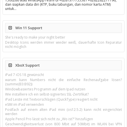
1500286 atau WhatsApp resmi di +628137775558 / +6282282211196,
dan siapkan data diri (KTP, buku tabungan, dan nomor kartu ATM)
untuk…
Win 11 Support
She's ready to make your night better
Desktop Icons werden immer wieder weiß, dauerhafte Icon Reparatur
nicht möglich
XboX Support
iPad 7 iOS 18 gewünscht
warum kann Numbers nicht die einfache Rechenaufgabe lösen?
(summe(B3:B92))
Windowbasiertes Programm auf dem Ipad nutzen
Wie installiere ich ein selbst-signiertes SSL-Zertifikat?
iPad Leiste mit Textvorschlägen (QuickType) reagiert nicht
eSIM im iPad verwenden
Postfach auf einem alten iPad mini (os12.5.2) kann nicht eingerichtet
werden
Apple Pencil Pro lässt sich nicht zu „Wo ist?“ hinzufügen
Geschwindigkeitsverlust (von 800 Mbit auf 50Mbit) im WLAN bei VPN