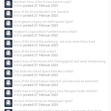
Wachsen Sons of the forest-Bäume nach?
Article
posted
27. Februar 2023
Sons of the forest Modern Axe Standort
Article
posted
27. Februar 2023
Ist Hogwarts-Legacy ein Mehrspieler-Spiel?
Article
posted
27. Februar 2023
Hogwarts Legacy Black Familienmotto erklärt
Article
posted
27. Februar 2023
Sons of the forest Bauanleitung - wie man seine Basis baut
Article
posted
27. Februar 2023
Sons of the forest Ende erklärt
Article
posted
27. Februar 2023
Jedes Sons of the forest GPS-Ortungsgerät und seine Verwendung
Article
posted
27. Februar 2023
Das Ende des Dead Space Remakes erklärt
Article
posted
27. Februar 2023
Sons of the forest katana Standort und wie man es bekommt
Article
posted
27. Februar 2023
Sollte man in Hogwarts Legacy eine Fwooper-Feder stehlen?
Article
posted
27. Februar 2023
Ist Sons of the forest ein Multiplayer-Spiel?
Article
posted
27. Februar 2023
Hogwarts Legacy Ein Vogel in der Hand - Lösung des Türrätsels