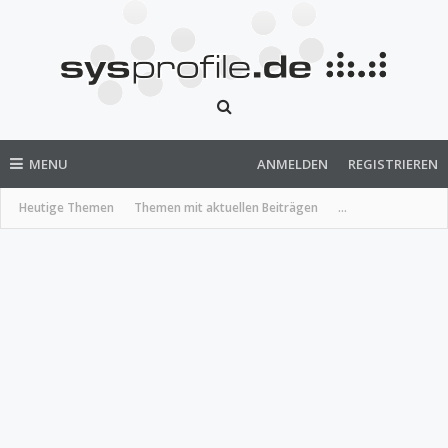
MENU
ANMELDEN
REGISTRIEREN
Heutige Themen
Themen mit aktuellen Beiträgen
...