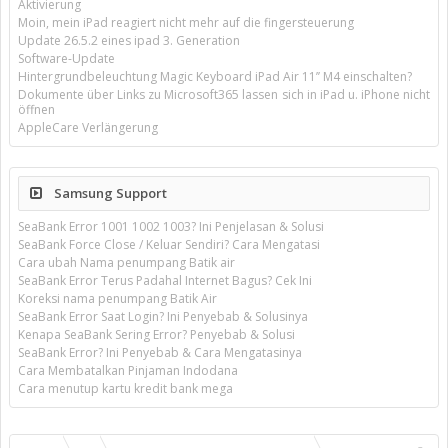
Aktivierung
Moin, mein iPad reagiert nicht mehr auf die fingersteuerung
Update 26.5.2 eines ipad 3. Generation
Software-Update
Hintergrundbeleuchtung Magic Keyboard iPad Air 11’’ M4 einschalten?
Dokumente über Links zu Microsoft365 lassen sich in iPad u. iPhone nicht
öffnen
AppleCare Verlängerung
Samsung Support
SeaBank Error 1001 1002 1003? Ini Penjelasan & Solusi
SeaBank Force Close / Keluar Sendiri? Cara Mengatasi
Cara ubah Nama penumpang Batik air
SeaBank Error Terus Padahal Internet Bagus? Cek Ini
Koreksi nama penumpang Batik Air
SeaBank Error Saat Login? Ini Penyebab & Solusinya
Kenapa SeaBank Sering Error? Penyebab & Solusi
SeaBank Error? Ini Penyebab & Cara Mengatasinya
Cara Membatalkan Pinjaman Indodana
Cara menutup kartu kredit bank mega