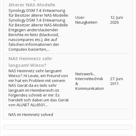
älterer NAS-Modelle
Synology DSM 7.4: Entwarnung
für Besitzer älterer NAS-Modelle:
User-
12. Juni
Synology DSM 7.4: Entwarnung
Neuigkeiten
2026
für Besitzer älterer NAS-Modelle
Entgegen anderslautender
Berichte im Netz (blackvoid,
nascompares etc.), die auf
falschen Informationen der
Computex basierten,...
NAS Heimnetz sehr
langsam! Wieso?
NAS Heimnetz sehr langsam!
Netzwerk-,
Wieso?: Hi Leute, ein Freund von
Internettechnik
27. Juni
mir hat ein Problem mit seinem
&
2011
NAS Gerät da es teils sehr
Kommunikation
langsam im Heimbereich ist.
Folgendes schrieb er mir: Es
handelt sich dabei um das Gerät
von ALLNET ALL6501....
NAS im Heimnetz solved