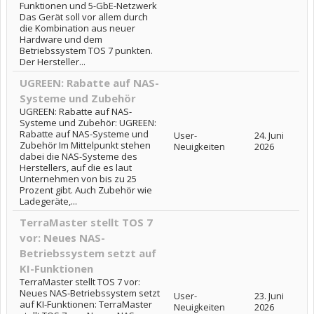
Funktionen und 5-GbE-Netzwerk
Das Gerät soll vor allem durch
die Kombination aus neuer
Hardware und dem
Betriebssystem TOS 7 punkten.
Der Hersteller...
UGREEN: Rabatte auf NAS-
Systeme und Zubehör
UGREEN: Rabatte auf NAS-
Systeme und Zubehör: UGREEN:
Rabatte auf NAS-Systeme und
User-
24. Juni
Zubehör Im Mittelpunkt stehen
Neuigkeiten
2026
dabei die NAS-Systeme des
Herstellers, auf die es laut
Unternehmen von bis zu 25
Prozent gibt. Auch Zubehör wie
Ladegeräte,...
TerraMaster stellt TOS 7
vor: Neues NAS-
Betriebssystem setzt auf
KI-Funktionen
TerraMaster stellt TOS 7 vor:
Neues NAS-Betriebssystem setzt
User-
23. Juni
auf KI-Funktionen: TerraMaster
Neuigkeiten
2026