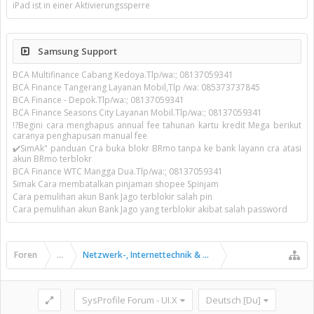
iPad ist in einer Aktivierungssperre
Samsung Support
BCA Multifinance Cabang Kedoya.Tlp/wa:; 08137059341
BCA Finance Tangerang Layanan Mobil,Tlp /wa: 085373737845
BCA Finance - Depok.Tlp/wa:; 08137059341
BCA Finance Seasons City Layanan Mobil.Tlp/wa:; 08137059341
!?Begini cara menghapus annual fee tahunan kartu kredit Mega berikut
caranya penghapusan manual fee
✔️SimAk" panduan Cra buka blokr BRmo tanpa ke bank layann cra atasi
akun BRmo terblokr
BCA Finance WTC Mangga Dua.Tlp/wa:; 08137059341
Simak Cara membatalkan pinjaman shopee Spinjam
Cara pemulihan akun Bank Jago terblokir salah pin
Cara pemulihan akun Bank Jago yang terblokir akibat salah password
Foren
...
Netzwerk-, Internettechnik & Kommunikation
SysProfile Forum - UI.X
Deutsch [Du]