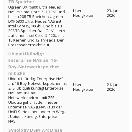
TB Speicher
Ugreen DXP6800 Ultra: Neues
User-
23. Juni
NAS mit Intel Core i5, 10GbE und
Neuigkeiten
2026
bis zu 208 TB Speicher: Ugreen
DXP6800 Ultra: Neues NAS mit
Intel Core i5, 10GbE und bis zu
208 TB Speicher Das Gerät setzt
auf einen Intel Core i5-120U mit
10 Kernen und 12 Threads. Der
Prozessor erreicht laut...
Ubiquiti kündigt
Enterprise NAS an: 16-
Bay-Netzwerkspeicher
mit ZFS
Ubiquiti kündigt Enterprise NAS
an: 16-Bay-Netzwerkspeicher mit
User-
21. Juni
ZFS: Ubiquiti kündigt Enterprise
Neuigkeiten
2026
NAS an: 16-Bay-
Netzwerkspeicher mit ZFS
Ubiquiti geht mit dem neuen
Enterprise NAS (ENAS) aus der
UniFi-Serie einen anderen Weg..
. Ubiquiti kündigt Enterprise
NAS...
Synology DSM 7.4: Diese