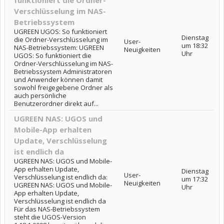
funktioniert die Ordner-
Verschlüsselung im NAS-
Betriebssystem
UGREEN UGOS: So funktioniert
Dienstag
die Ordner-Verschlüsselung im
User-
um 18:32
NAS-Betriebssystem: UGREEN
Neuigkeiten
Uhr
UGOS: So funktioniert die
Ordner-Verschlüsselung im NAS-
Betriebssystem Administratoren
und Anwender können damit
sowohl freigegebene Ordner als
auch persönliche
Benutzerordner direkt auf...
UGREEN NAS: UGOS und
Mobile-App erhalten
Update, Verschlüsselung
ist endlich da
UGREEN NAS: UGOS und Mobile-
App erhalten Update,
Dienstag
User-
Verschlüsselung ist endlich da:
um 17:32
Neuigkeiten
UGREEN NAS: UGOS und Mobile-
Uhr
App erhalten Update,
Verschlüsselung ist endlich da
Für das NAS-Betriebssystem
steht die UGOS-Version