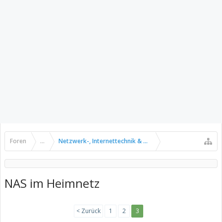
Foren
...
Netzwerk-, Internettechnik & Kommunikation
NAS im Heimnetz
< Zurück
1
2
3