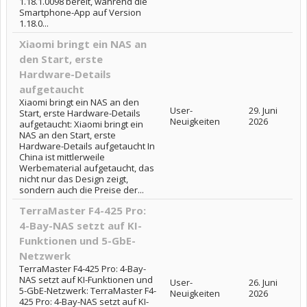
1.18.1.0098 bereit, während die
Smartphone-App auf Version
1.18.0...
Xiaomi bringt ein NAS an
den Start, erste
Hardware-Details
aufgetaucht
Xiaomi bringt ein NAS an den
User-
29. Juni
Start, erste Hardware-Details
Neuigkeiten
2026
aufgetaucht: Xiaomi bringt ein
NAS an den Start, erste
Hardware-Details aufgetaucht In
China ist mittlerweile
Werbematerial aufgetaucht, das
nicht nur das Design zeigt,
sondern auch die Preise der...
TerraMaster F4-425 Pro:
4-Bay-NAS setzt auf KI-
Funktionen und 5-GbE-
Netzwerk
TerraMaster F4-425 Pro: 4-Bay-
NAS setzt auf KI-Funktionen und
User-
26. Juni
5-GbE-Netzwerk: TerraMaster F4-
Neuigkeiten
2026
425 Pro: 4-Bay-NAS setzt auf KI-