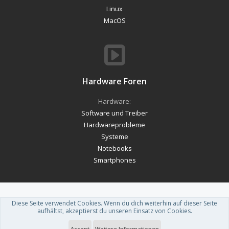
Linux
MacOS
Hardware Foren
Hardware:
Software und Treiber
Hardwareprobleme
Systeme
Notebooks
Smartphones
Diese Seite verwendet Cookies. Wenn du dich weiterhin auf dieser Seite
Forum software by XenForo™
-
Deutsch von xenDach
aufhältst, akzeptierst du unseren Einsatz von Cookies.
Theme designed by
ThemeHouse
.
Accept
Weitere Informationen