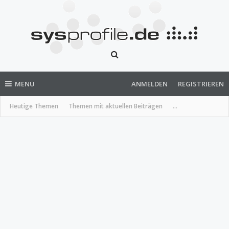
MENU
ANMELDEN
REGISTRIEREN
Heutige Themen
Themen mit aktuellen Beiträgen
...