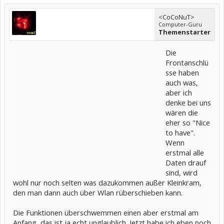
<CoCoNuT>
Computer-Guru
Themenstarter
Die
Frontanschlü
sse haben
auch was,
aber ich
denke bei uns
wären die
eher so "Nice
to have".
Wenn
erstmal alle
Daten drauf
sind, wird
wohl nur noch selten was dazukommen außer Kleinkram,
den man dann auch über Wlan rüberschieben kann.
Die Funktionen überschwemmen einen aber erstmal am
Anfang, das ist ja echt unglaublich. Jetzt habe ich eben noch