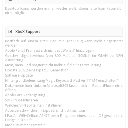
Desktop Icons werden immer wieder weiß, dauerhafte Icon Reparatur
nicht möglich
XboX Support
Postfach auf einem alten iPad mini (os12.5.2) kann nicht eingerichtet
werden
Apple Pencil Pro lässt sich nicht zu „Wo ist?“ hinzufügen
Geschwindigkeitsverlust (von 800 Mbit auf 50Mbit) im WLAN bei VPN
Aktivierung
Moin, mein iPad reagiert nicht mehr auf die fingersteuerung
Update 26.5.2 eines ipad 3. Generation
Software-Update
Hintergrundbeleuchtung Magic Keyboard iPad Air 11’’ M4 einschalten?
Dokumente über Links zu Microsoft365 lassen sich in iPad u. iPhone nicht
öffnen
AppleCare Verlängerung
SIM-PIN deaktivieren
Welches VPN sollte man installieren
Apps verschwinden im Exposé, sind nicht sichtbar
I-PadAir Wifi+Celluar A1475 beim Einspielen eines neuen iOS gescheitert,
Hänge in Schleife
Modellnummer ermitteln