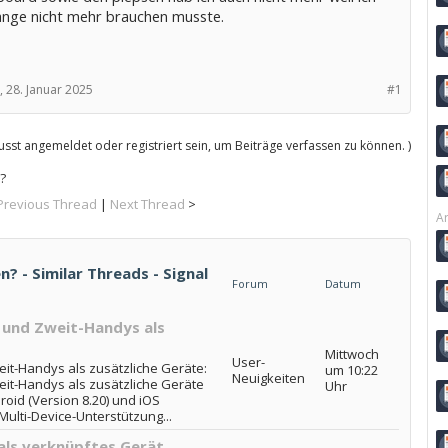
ange nicht mehr brauchen musste.
,
28. Januar 2025
#1
sst angemeldet oder registriert sein, um Beiträge verfassen zu können. )
?
Previous Thread
|
Next Thread
>
Ar
n? - Similar Threads - Signal
Forum
Datum
s und Zweit-Handys als
Mittwoch
User-
weit-Handys als zusätzliche Geräte:
um 10:22
Neuigkeiten
weit-Handys als zusätzliche Geräte
Uhr
oid (Version 8.20) und iOS
 Multi-Device-Unterstützung...
als verknüpftes Gerät