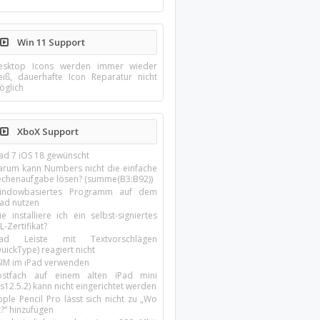
Win 11 Support
esktop Icons werden immer wieder
eiß, dauerhafte Icon Reparatur nicht
öglich
XboX Support
Pad 7 iOS 18 gewünscht
arum kann Numbers nicht die einfache
echenaufgabe lösen? (summe(B3:B92))
indowbasiertes Programm auf dem
pad nutzen
e installiere ich ein selbst-signiertes
L-Zertifikat?
Pad Leiste mit Textvorschlägen
uickType) reagiert nicht
SIM im iPad verwenden
ostfach auf einem alten iPad mini
s12.5.2) kann nicht eingerichtet werden
ple Pencil Pro lässt sich nicht zu „Wo
t?“ hinzufügen