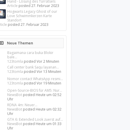
Hand - Lösung des Türrätsels
Article
posted
27. Februar 2023
Hogwarts Legacy Ghost of our
Love Schwimmkerzen Karte
Standort
ticle
posted
27. Februar 2023
Neue Themen
Bagaimana cara buka Blokir
bale...
123tomla
posted
Vor 2 Minuten
Call center bank Saqu layanan...
123tomla
posted
Vor 13 Minuten
Nomor contact WhatsApp resmi...
123tomla
posted
Vor 19 Minuten
Open-Source-BIOS für AM5: Nur...
NewsBot
posted
Heute um 02:52
Uhr
RDNA 4m: Neuer...
NewsBot
posted
Heute um 02:32
Uhr
GTA 6: Extended Look zuerst auf...
NewsBot
posted
Heute um 01:33
Uhr