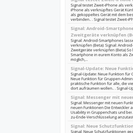
Signal testet Zweit-iPhone als verk
iPhone als verknüpftes Gerät Künft
als gekoppeltes Gerät mit dem be
verbinden.. . Signal testet Zweit-iPh
Signal: Android-Smartphones
Zweitgeräte verknüpfen (B
Signal: Android-Smartphones lassen
verknüpfen (Beta): Signal: Android
Zweitgeräte verknüpfen (Beta) So 
Smartphone in eurem Konto als Zwe
möglich,...
Signal-Update: Neue Funkt
Signal-Update: Neue Funktion für
Neue Funktion für Gruppen-Admins 
praktische Funktion für alle, die 
dort aufräumen wollen.. . Signal-U
Signal: Messenger mit neue
Signal: Messenger mit neuen Funkt
neuen Funktionen Die Entwickler a
Usability in Gruppenchats und bei 
zu-Ende-Verschlüsselung anzutasten
Signal: Neue Schutzfunktio
Signal: Neue Schutzfunktionen geg