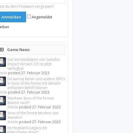
ast du dein Passwort vergessen?
Angemeldet
leiben
Game News
Die Vorinstallation von Genshin
Impact Version 3.5 ist jetzt
verfügbar
ticle
posted
27. Februar 2023
Du kannst Kelvin und andere NPCs
in Sons of the forest mit diesem
einfachen Befehl klonen
ticle
posted
27. Februar 2023
Wachsen Sons of the forest-
Bäume nach?
Article
posted
27. Februar 2023
Sons of the forest Modern Axe
Standort
Article
posted
27. Februar 2023
Ist Hogwarts-Legacy ein
Mehrspieler-Spiel?