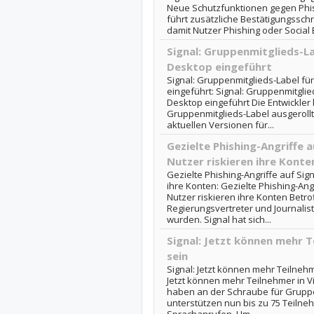
Neue Schutzfunktionen gegen Phi
führt zusätzliche Bestätigungssch
damit Nutzer Phishing oder Social E
Signal: Gruppenmitglieds-La
Desktop eingeführt
Signal: Gruppenmitglieds-Label fü
eingeführt: Signal: Gruppenmitglie
Desktop eingeführt Die Entwickle
Gruppenmitglieds-Label ausgerollt
aktuellen Versionen für...
Gezielte Phishing-Angriffe a
Nutzer riskieren ihre Konte
Gezielte Phishing-Angriffe auf Sign
ihre Konten: Gezielte Phishing-Angr
Nutzer riskieren ihre Konten Betr
Regierungsvertreter und Journal
wurden. Signal hat sich...
Signal: Jetzt können mehr T
sein
Signal: Jetzt können mehr Teilnehm
Jetzt können mehr Teilnehmer in V
haben an der Schraube für Grupp
unterstützen nun bis zu 75 Teilne