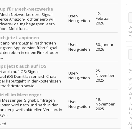
ckup für Mesh-Netzwerke
12.
 Mesh-Netzwerke: eero Signal:
User-
Februar
erke Amazon-Tochter eero will
Neuigkeiten
2026
ardware-Lösung begegnen. eero
D
über Mobilfunk...
w
m
ich jetzt anpinnen
zt anpinnen: Signal: Nachrichten
User-
30. Januar
jüngsten App-Version führt Signal
Neuigkeiten
2026
ichten oben in einem Einzel- oder
..
i
ps jetzt auch auf iOS
w
25.
t auch auf iOS: Signal:
User-
R
November
auf iOS Damit lassen sich Chats
Neuigkeiten
W
2025
oder kaputtgeht. In der kostenlosen
I
tnachrichten sowie...
Wi
SS
iziell im Messenger
i
19.
im Messenger: Signal: Umfragen
User-
(Q
November
 Option wird nach und nach in den
Neuigkeiten
e
2025
an der jeweils aktuellen Version. In
P
ge...
(o
Ap
lved
is