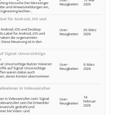
User-
13. Mai
shing-Versuche Der Messenger
Neuigkeiten
2026
ritte und Hinweismeldungen ein,
ngineering leichter...
bel für Android, iOS und
r Android, iOS und Desktop
User-
20. März
ds-Label für Android, iOS und
Neuigkeiten
2026
r haben die sogenannten
. Diese Neuerung ist in den
uf Signal: Unvorsichtige
n
al: Unvorsichtige Nutzer riskieren
User-
9. März
iffe auf Signal: Unvorsichtige
Neuigkeiten
2026
offen waren dabei auch
isten, deren Konten übernommen
eilnehmer in Videoanrufen
14.
er in Videoanrufen sein: Signal:
User-
Februar
ideoanrufen sein Die Entwickler
Neuigkeiten
2026
enanrufe gedreht und
hmer bei Video- und