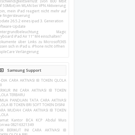
eschwindigkeitsverlust (von 800 Mbit
uf 50Mbit) im WLAN bei VPN Aktivierung
oin, mein iPad reagiert nicht mehr auf
ie fingersteuerung
pdate 26.5.2 eines ipad 3. Generation
oftware-Update
intergrundbeleuchtung Magic
yboard iPad Air 11’’ M4 einschalten?
okumente über Links zu Microsoft365
ssen sich in iPad u. iPhone nicht öffnen
ppleCare Verlängerung
Samsung Support
N-DIA CARA AKTIVASI IB TOKEN QLOLA
RI
ERIKUR INI CARA AKTIVASI IB TOKEN
LOLA TERBARU
EMUA PANDUAN TATA CARA AKTIVASI
LOLA IB TOKEN BRI SOFT TOKEN DISINI
ARA MUDAH CARA AKTIVASI IB TOKEN
LOLA
lamat Kantor BCA KCP Abdul Muis
lpn:wa 08216321349
RIK BERIKUT INI CARA AKTIVASI IB
OKEN QLOLA BRI