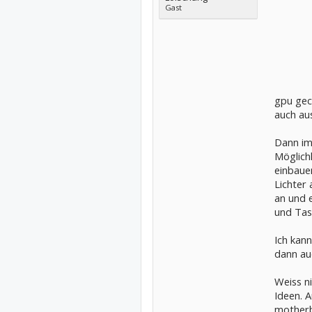
Gast
gpu gech
auch au
Dann im
Möglichk
einbauen
Lichter 
an und e
und Tas
Ich kan
dann au
Weiss ni
Ideen. 
motherb