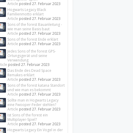
Article
posted
27. Februar 2023
Hogwarts Legacy Black
Familienmotto erklärt
Article
posted
27. Februar 2023
Sons of the forest Bauanleitung -
wie man seine Basis baut
Article
posted
27. Februar 2023
Sons of the forest Ende erklärt
Article
posted
27. Februar 2023
Jedes Sons of the forest GPS-
Ortungsgerät und seine
Verwendung
ticle
posted
27. Februar 2023
Das Ende des Dead Space
Remakes erklärt
Article
posted
27. Februar 2023
Sons of the forest katana Standort
und wie man es bekommt
Article
posted
27. Februar 2023
Sollte man in Hogwarts Legacy
eine Fwooper-Feder stehlen?
Article
posted
27. Februar 2023
Ist Sons of the forest ein
Multiplayer-Spiel?
Article
posted
27. Februar 2023
Hogwarts Legacy Ein Vogel in der