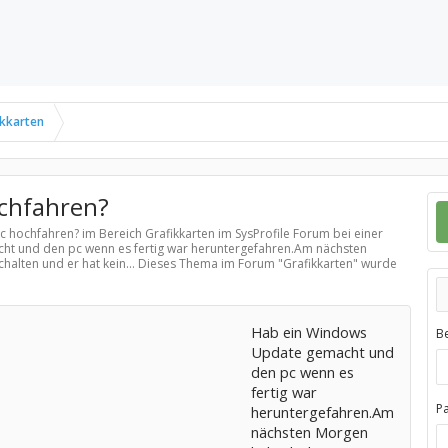
ikkarten
ochfahren?
 pc hochfahren? im Bereich
Grafikkarten
im SysProfile Forum bei einer
t und den pc wenn es fertig war heruntergefahren.Am nächsten
halten und er hat kein... Dieses Thema im Forum "
Grafikkarten
" wurde
Hab ein Windows
B
Update gemacht und
den pc wenn es
fertig war
P
heruntergefahren.Am
nächsten Morgen