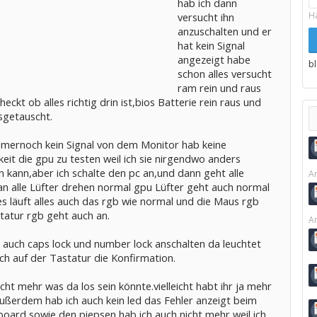
hab ich dann
H
versucht ihn
anzuschalten und er
hat kein Signal
angezeigt habe
b
schon alles versucht
ram rein und raus
eckt ob alles richtig drin ist,bios Batterie rein raus und
sgetauscht.
mernoch kein Signal von dem Monitor hab keine
eit die gpu zu testen weil ich sie nirgendwo anders
 kann,aber ich schalte den pc an,und dann geht alle
Ar
an alle Lüfter drehen normal gpu Lüfter geht auch normal
s läuft alles auch das rgb wie normal und die Maus rgb
tatur rgb geht auch an.
Ar
n auch caps lock und number lock anschalten da leuchtet
ch auf der Tastatur die Konfirmation.
cht mehr was da los sein könnte.vielleicht habt ihr ja mehr
Außerdem hab ich auch kein led das Fehler anzeigt beim
oard sowie den piepsen hab ich auch nicht mehr weil ich