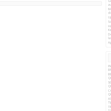
G
a
M
d
U
S
H
Ke
D
la
A
I
B
B
Q
S
Q
C
Q
A
T
T
T