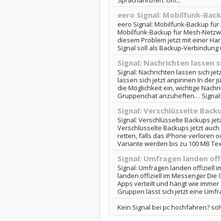
Sprachanrufen. Um...
eero Signal: Mobilfunk-Ba
eero Signal: Mobilfunk-Backup für
Mobilfunk-Backup für Mesh-Netzw
diesem Problem jetzt mit einer H
Signal soll als Backup-Verbindung 
Signal: Nachrichten lassen s
Signal: Nachrichten lassen sich jet
lassen sich jetzt anpinnen In der 
die Möglichkeit ein, wichtige Nachr
Gruppenchat anzuheften.. . Signal:.
Signal: Verschlüsselte Backu
Signal: Verschlüsselte Backups jetz
Verschlüsselte Backups jetzt auch 
retten, falls das iPhone verloren 
Variante werden bis zu 100 MB Tex
Signal: Umfragen landen off
Signal: Umfragen landen offiziell 
landen offiziell im Messenger Die
Apps verteilt und hängt wie immer 
Gruppen lässt sich jetzt eine Umfra
Kein Signal bei pc hochfahren? so