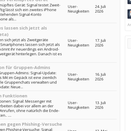
nüpftes Gerät: Signal testet Zweit-
User-
24. Juli
ig lässt sich ein zweites iPhone
Neuigkeiten
2026
stehenden Signal-Konto
one als...
Ar
 lassen sich jetzt als
eta)
 sich jetzt als Zweitgeräte
User-
17. Juli
-Smartphones lassen sich jetzt als
Neuigkeiten
2026
könnt ihr neuerdings ein Android-
itgerät hinterlegen. Danach ist es
ion für Gruppen-Admins
 Gruppen-Admins: Signal-Update:
User-
16. Juli
Mit im Gepäck ist eine ziemlich
Neuigkeiten
2026
viele Gruppenchats verwalten und
pdate: Neue...
n Funktionen
ionen: Signal: Messenger mit
User-
13. Juli
rbeiten dabei vor allem an der
Neuigkeiten
2026
Anrufen, ohne natürlich die Ende-
.. ....
nen gegen Phishing-Versuche
en Phishing-Versuche: Signal: