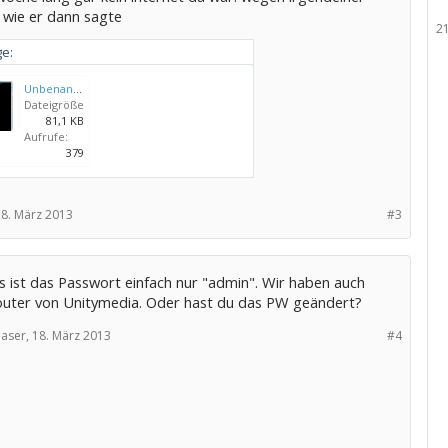
 wie er dann sagte
2
e:
Unbenannt.png
Dateigröße:
81,1 KB
Aufrufe:
379
8. März 2013
#3
s ist das Passwort einfach nur "admin". Wir haben auch
outer von Unitymedia. Oder hast du das PW geändert?
aser,
18. März 2013
#4