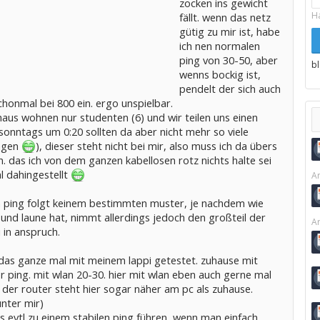
zocken ins gewicht
H
fällt. wenn das netz
gütig zu mir ist, habe
ich nen normalen
ping von 30-50, aber
b
wenns bockig ist,
pendelt der sich auch
honmal bei 800 ein. ergo unspielbar.
haus wohnen nur studenten (6) und wir teilen uns einen
sonntags um 0:20 sollten da aber nicht mehr so viele
ngen
), dieser steht nicht bei mir, also muss ich da übers
n. das ich von dem ganzen kabellosen rotz nichts halte sei
l dahingestellt
Ar
h ping folgt keinem bestimmten muster, je nachdem wie
 und laune hat, nimmt allerdings jedoch den großteil der
Ar
i in anspruch.
 das ganze mal mit meinem lappi getestet. zuhause mit
r ping. mit wlan 20-30. hier mit wlan eben auch gerne mal
der router steht hier sogar näher am pc als zuhause.
unter mir)
s evtl zu einem stabilen ping führen, wenn man einfach