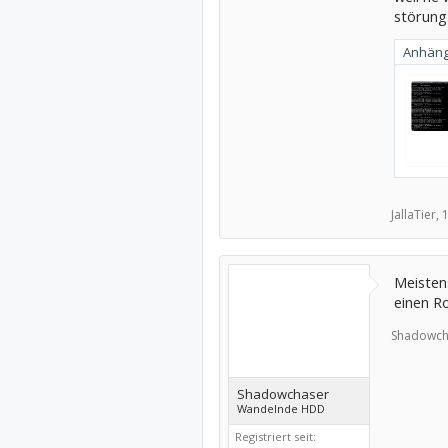
störung
Anhäng
JallaTier,
1
Meisten
einen R
Shadowch
Shadowchaser
Wandelnde HDD
Registriert seit: