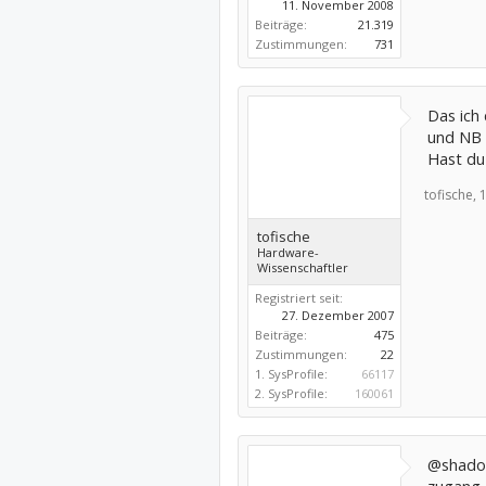
11. November 2008
Beiträge:
21.319
Zustimmungen:
731
Das ich 
und NB 
Hast du
tofische,
1
tofische
Hardware-
Wissenschaftler
Registriert seit:
27. Dezember 2007
Beiträge:
475
Zustimmungen:
22
1. SysProfile:
66117
2. SysProfile:
160061
@shadow: