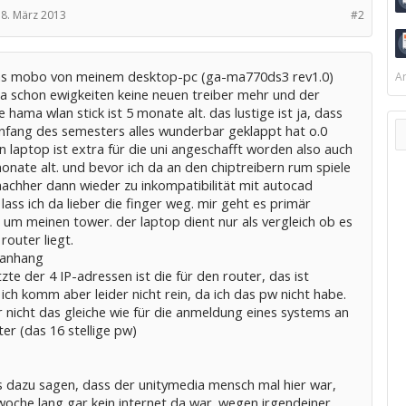
8. März 2013
#2
das mobo von meinem desktop-pc (ga-ma770ds3 rev1.0)
Ar
ja schon ewigkeiten keine neuen treiber mehr und der
 hama wlan stick ist 5 monate alt. das lustige ist ja, dass
nfang des semesters alles wunderbar geklappt hat o.0
 laptop ist extra für die uni angeschafft worden also auch
onate alt. und bevor ich da an den chiptreibern rum spiele
nachher dann wieder zu inkompatibilität mit autocad
ass ich da lieber die finger weg. mir geht es primär
 um meinen tower. der laptop dient nur als vergleich ob es
 router liegt.
 anhang
etzte der 4 IP-adressen ist die für den router, das ist
 ich komm aber leider nicht rein, da ich das pw nicht habe.
er nicht das gleiche wie für die anmeldung eines systems an
er (das 16 stellige pw)
s dazu sagen, dass der unitymedia mensch mal hier war,
woche lang gar kein internet da war. wegen irgendeiner