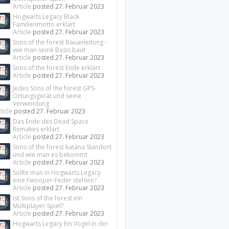
Article
posted
27. Februar 2023
Hogwarts Legacy Black
Familienmotto erklärt
Article
posted
27. Februar 2023
Sons of the forest Bauanleitung -
wie man seine Basis baut
Article
posted
27. Februar 2023
Sons of the forest Ende erklärt
Article
posted
27. Februar 2023
Jedes Sons of the forest GPS-
Ortungsgerät und seine
Verwendung
ticle
posted
27. Februar 2023
Das Ende des Dead Space
Remakes erklärt
Article
posted
27. Februar 2023
Sons of the forest katana Standort
und wie man es bekommt
Article
posted
27. Februar 2023
Sollte man in Hogwarts Legacy
eine Fwooper-Feder stehlen?
Article
posted
27. Februar 2023
Ist Sons of the forest ein
Multiplayer-Spiel?
Article
posted
27. Februar 2023
Hogwarts Legacy Ein Vogel in der