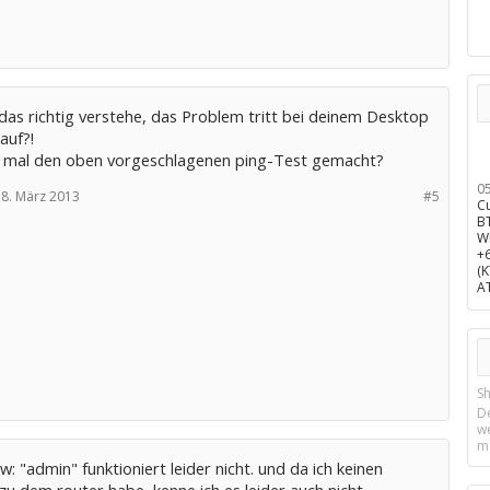
das richtig verstehe, das Problem tritt bei deinem Desktop
auf?!
 mal den oben vorgeschlagenen ping-Test gemacht?
0
8. März 2013
#5
C
B
W
+
(
A
Sh
D
w
m
 "admin" funktioniert leider nicht. und da ich keinen