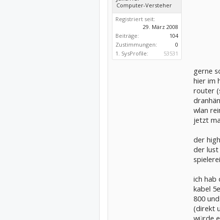
Computer-Versteher
Registriert seit:
29. März 2008
Beiträge:
104
Zustimmungen:
0
1. SysProfile:
53531
gerne sc
hier im 
router (
dranhä
wlan rei
jetzt ma
der hig
der lust
spielere
ich hab
kabel 5e
800 und 
(direkt 
würde e