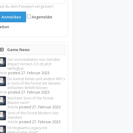
ast du dein Passwort vergessen?
Angemeldet
leiben
Game News
Die Vorinstallation von Genshin
Impact Version 3.5 ist jetzt
verfügbar
ticle
posted
27. Februar 2023
Du kannst Kelvin und andere NPCs
in Sons of the forest mit diesem
einfachen Befehl klonen
ticle
posted
27. Februar 2023
Wachsen Sons of the forest-
Bäume nach?
Article
posted
27. Februar 2023
Sons of the forest Modern Axe
Standort
Article
posted
27. Februar 2023
Ist Hogwarts-Legacy ein
Mehrspieler-Spiel?