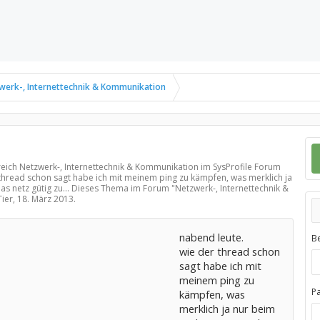
werk-, Internettechnik & Kommunikation
reich
Netzwerk-, Internettechnik & Kommunikation
im SysProfile Forum
 thread schon sagt habe ich mit meinem ping zu kämpfen, was merklich ja
das netz gütig zu... Dieses Thema im Forum "
Netzwerk-, Internettechnik &
Tier,
18. März 2013
.
nabend leute.
B
wie der thread schon
sagt habe ich mit
meinem ping zu
P
kämpfen, was
merklich ja nur beim