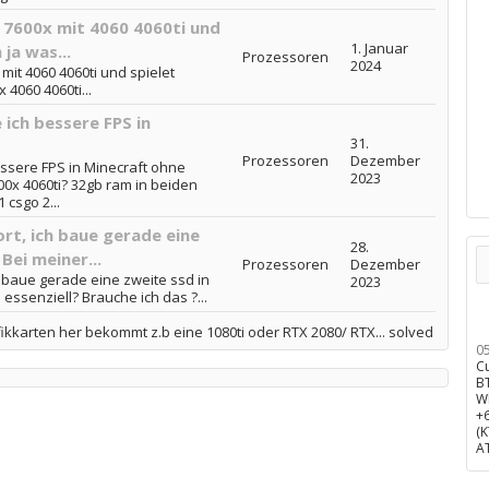
 7600x mit 4060 4060ti und
1. Januar
ja was...
Prozessoren
2024
it 4060 4060ti und spielet
 4060 4060ti...
 ich bessere FPS in
31.
Prozessoren
Dezember
essere FPS in Minecraft ohne
2023
00x 4060ti? 32gb ram in beiden
 csgo 2...
rt, ich baue gerade eine
28.
Bei meiner...
Prozessoren
Dezember
 baue gerade eine zweite ssd in
2023
s essenziell? Brauche ich das ?...
kkarten her bekommt z.b eine 1080ti oder RTX 2080/ RTX... solved
0
C
B
W
+
(
A