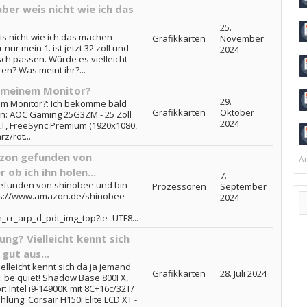
ber weis nicht wie ich das
25.
is nicht wie ich das machen
Grafikkarten
November
nur mein 1. ist jetzt 32 zoll und
2024
sch passen. Würde es vielleicht
en? Was meint ihr?...
 meinem Monitor?
29.
m Monitor?: Ich bekomme bald
Grafikkarten
Oktober
en: AOC Gaming 25G3ZM - 25 Zoll
2024
PRT, FreeSync Premium (1920x1080,
z/rot...
azon gefunden von
Ar
 ob ich ihn holen...
7.
gefunden von shinobee und bin
Prozessoren
September
https://www.amazon.de/shinobee-
2024
r_arp_d_pdt_img_top?ie=UTF8...
ung? Vielleicht kennt sich
gut aus...
elleicht kennt sich da ja jemand
Grafikkarten
28. Juli 2024
e: be quiet! Shadow Base 800FX,
: Intel i9-14900K mit 8C+16c/32T/
ung: Corsair H150i Elite LCD XT -