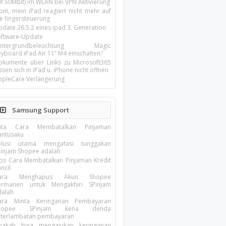
uf 50Mbit) im WLAN bei VPN Aktivierung
oin, mein iPad reagiert nicht mehr auf
ie fingersteuerung
pdate 26.5.2 eines ipad 3. Generation
oftware-Update
intergrundbeleuchtung Magic
yboard iPad Air 11’’ M4 einschalten?
okumente über Links zu Microsoft365
ssen sich in iPad u. iPhone nicht öffnen
ppleCare Verlängerung
Samsung Support
ata Cara Membatalkan Pinjaman
antusaku
olusi utama mengatasi tunggakan
Pinjam Shopee adalah
ips Cara Membatalkan Pinjaman Kredit
ncil
ara Menghapus Akun Shopee
ermanen untuk Mengakhiri SPinjam
dalah
ara Minta Keringanan Pembayaran
hopee SPinjam kena denda
eterlambatan pembayaran
pakah bisa mengajukan keringanan