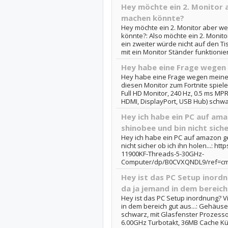
Hey möchte ein 2. Monitor a
machen könnte?
Hey möchte ein 2. Monitor aber we
könnte?: Also möchte ein 2. Monitor 
ein zweiter würde nicht auf den Ti
mit ein Monitor Ständer funktionier
Hey habe eine Frage wegen
Hey habe eine Frage wegen meine
diesen Monitor zum Fortnite spiel
Full HD Monitor, 240 Hz, 0.5 ms M
HDMI, DisplayPort, USB Hub) schwar
Hey ich habe ein PC auf am
shinobee und bin nicht sicher
Hey ich habe ein PC auf amazon 
nicht sicher ob ich ihn holen...: 
11900KF-Threads-5-30GHz-
Computer/dp/B0CVXQNDL9/ref=cm_c
Hey ist das PC Setup inordn
da ja jemand in dem bereich 
Hey ist das PC Setup inordnung? Vi
in dem bereich gut aus...: Gehäus
schwarz, mit Glasfenster Prozessor
6.00GHz Turbotakt, 36MB Cache Kühl