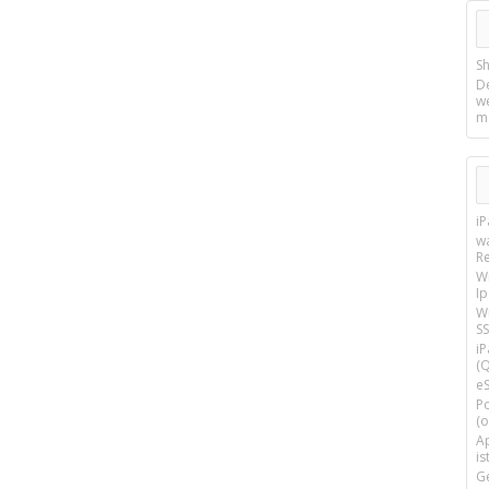
Sh
D
w
m
i
w
R
W
I
Wi
SS
i
(Q
e
P
(o
Ap
is
G