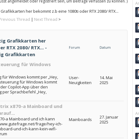
sst angemeldet oder registriert sein, um Beiträge verfassen zu können. )
Ar
Grafikkarten her bekommt z.b eine 1080ti oder RTX 2080/ RTX...
Previous Thread
|
Next Thread
>
ig Grafikkarten her
r RTX 2080/ RTX... -
Forum
Datum
ig Grafikkarten
steuerung für Windows
ng für Windows kommt per „Hey,
User-
14. Mai
achsteuerung für Windows kommt
Neuigkeiten
2025
 der Copilot-App über den
ng per Sprachbefehl „Hey,
Strix x870-a Mainboard und
rauf...
Ar
27. Januar
x870-a Mainboard und ich kann
Mainboards
2025
//www.gutefrage.net/frage/hey-ich-
nboard-und-ich-kann-kein-wifi-
arum