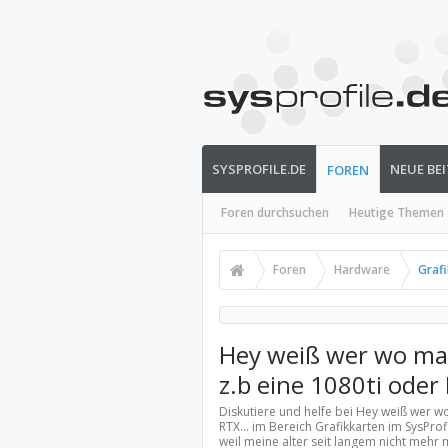
SYSPROFILE.DE
NEUE BE
FOREN
Foren durchsuchen
Heutige Themen
Foren
Hardware
Graf
Hey weiß wer wo ma
z.b eine 1080ti oder
Diskutiere und helfe bei Hey weiß wer w
RTX... im Bereich
Grafikkarten
im SysProf
weil meine alter seit langem nicht mehr m