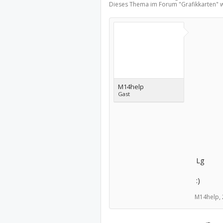
Dieses Thema im Forum "
Grafikkarten
" 
M14help
Gast
Lg
:)
M14help,