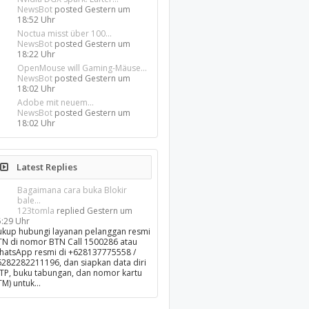
NewsBot
posted
Gestern um
18:52 Uhr
Noctua misst über 100...
NewsBot
posted
Gestern um
18:22 Uhr
OpenMouse will Gaming-Mäuse...
NewsBot
posted
Gestern um
18:02 Uhr
Adobe mit neuem...
NewsBot
posted
Gestern um
18:02 Uhr
Latest Replies
Bagaimana cara buka Blokir
bale...
123tomla
replied
Gestern um
5:29 Uhr
ukup hubungi layanan pelanggan resmi
TN di nomor BTN Call 1500286 atau
hatsApp resmi di +628137775558 /
6282282211196, dan siapkan data diri
KTP, buku tabungan, dan nomor kartu
TM) untuk…