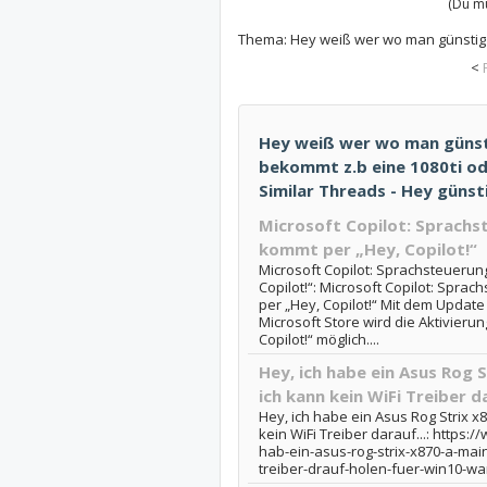
(Du mu
Thema:
Hey weiß wer wo man günstig 
<
Hey weiß wer wo man günst
bekommt z.b eine 1080ti ode
Similar Threads - Hey günst
Microsoft Copilot: Sprach
kommt per „Hey, Copilot!“
Microsoft Copilot: Sprachsteueru
Copilot!“: Microsoft Copilot: Spr
per „Hey, Copilot!“ Mit dem Update
Microsoft Store wird die Aktivieru
Copilot!“ möglich....
Hey, ich habe ein Asus Rog 
ich kann kein WiFi Treiber da
Hey, ich habe ein Asus Rog Strix 
kein WiFi Treiber darauf...: https:
hab-ein-asus-rog-strix-x870-a-mai
treiber-drauf-holen-fuer-win10-w