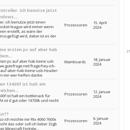
ntroller. ich benutze jetzt
ndows....
er. ich benutze jetzt einen
15. April
Prozessoren
 rocket league wird immer wenn
2024
reen erstellt, as wäre der
inzugefügt wird, dabei ist es der
ine ersten pc auf aber hab
2
dem...
18. Januar
ten pc auf aber hab keine usb
Mainboards
2024
ww.gutefrage.net/frage/hey-ich-
-auf-aber-hab-keine-usb-header-
n-mir-wer-helfen-danke
n 13400f ist halt ein
elchen...
12. Januar
Prozessoren
f ist halt ein bottlenack für
2024
t ist d gut oder 14700k und reicht
us??
6. Januar
so ich möchte mir Rtx 4060 7600x
Prozessoren
2024
cht das oder soll ich lieber 32gb
 Minecraft Fortnite...