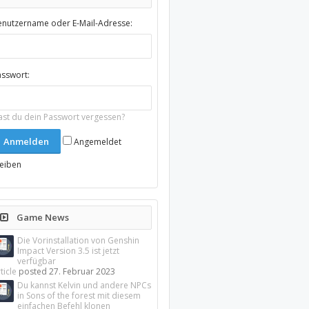
enutzername oder E-Mail-Adresse:
asswort:
ast du dein Passwort vergessen?
Angemeldet
leiben
Game News
Die Vorinstallation von Genshin
Impact Version 3.5 ist jetzt
verfügbar
ticle
posted
27. Februar 2023
Du kannst Kelvin und andere NPCs
in Sons of the forest mit diesem
einfachen Befehl klonen