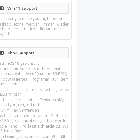
Win 11 Support
e's ready to make your night better
esktop Icons werden immer wieder
eiß, dauerhafte Icon Reparatur nicht
öglich
XboX Support
Pad 7 iOS 18 gewünscht
arum kann Numbers nicht die einfache
echenaufgabe lösen? (summe(B3:B92))
indowbasiertes Programm auf dem
pad nutzen
e installiere ich ein selbst-signiertes
L-Zertifikat?
Pad Leiste mit Textvorschlägen
uickType) reagiert nicht
SIM im iPad verwenden
ostfach auf einem alten iPad mini
s12.5.2) kann nicht eingerichtet werden
ple Pencil Pro lässt sich nicht zu „Wo
t?“ hinzufügen
eschwindigkeitsverlust (von 800 Mbit