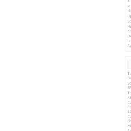
a
M
d
U
S
H
Ke
D
la
A
T
B
S
S
T
Ka
C
P
a
C
S
k
A