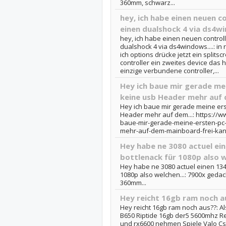
360mm, schwarz...
hey, ich habe einen neuen co
einen dualshock 4 via ds4wi
hey, ich habe einen neuen controll
dualshock 4 via ds4windows....: in
ich options drücke jetzt ein splitsc
controller ein zweites device das h
einzige verbundene controller,...
Hey ich baue mir gerade me
keine usb Header mehr auf 
Hey ich baue mir gerade meine ers
Header mehr auf dem...: https://w
baue-mir-gerade-meine-ersten-pc
mehr-auf-dem-mainboard-frei-kan
Hey habe ne 3080 actuel eine
bottlenack für 1080p also w
Hey habe ne 3080 actuel einen 13400
1080p also welchen...: 7900x gedach
360mm...
Hey reicht 16gb ram noch a
Hey reicht 16gb ram noch aus??: Al
B650 Riptide 16gb der5 5600mhz Rei
und rx6600 nehmen Spiele Valo Csgo