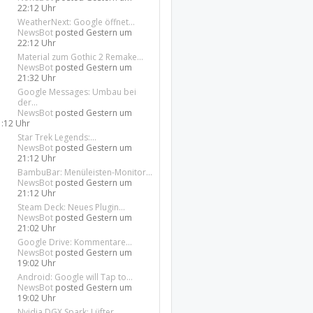
22:12 Uhr
WeatherNext: Google öffnet...
NewsBot
posted
Gestern um
22:12 Uhr
Material zum Gothic 2 Remake...
NewsBot
posted
Gestern um
21:32 Uhr
Google Messages: Umbau bei
der...
NewsBot
posted
Gestern um
1:12 Uhr
Star Trek Legends:...
NewsBot
posted
Gestern um
21:12 Uhr
BambuBar: Menüleisten-Monitor...
NewsBot
posted
Gestern um
21:12 Uhr
Steam Deck: Neues Plugin...
NewsBot
posted
Gestern um
21:02 Uhr
Google Drive: Kommentare...
NewsBot
posted
Gestern um
19:02 Uhr
Android: Google will Tap to...
NewsBot
posted
Gestern um
19:02 Uhr
Nvidia DGX Spark: Lüfter...