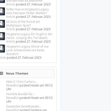
und wie man es bekommt
Article
posted
27. Februar 2023
Sollte man in Hogwarts Legacy
eine Fwooper-Feder stehlen?
Article
posted
27. Februar 2023
Ist Sons of the forest ein
Multiplayer-Spiel?
Article
posted
27. Februar 2023
Hogwarts Legacy Ein Vogel in der
Hand - Lösung des Türrätsels
Article
posted
27. Februar 2023
Hogwarts Legacy Ghost of our
Love Schwimmkerzen Karte
Standort
ticle
posted
27. Februar 2023
Neue Themen
Akte X: Chris Carters...
NewsBot
posted
Heute um 00:12
Uhr
Humble Bundle für...
NewsBot
posted
Heute um 00:12
Uhr
Deutscher Einzelhandel...
NewsBot
posted
Gestern um