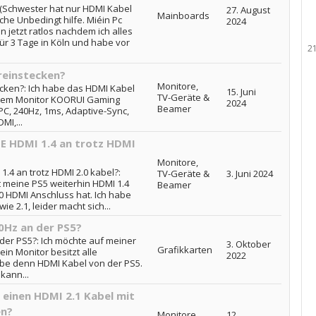
. (Schwester hat nur HDMI Kabel
27. August
Mainboards
che Unbedingt hilfe. Miéin Pc
2024
in jetzt ratlos nachdem ich alles
für 3 Tage in Köln und habe vor
2
reinstecken?
Monitore,
ecken?: Ich habe das HDMI Kabel
15. Juni
TV-Geräte &
inem Monitor KOORUI Gaming
2024
Beamer
PC, 240Hz, 1ms, Adaptive-Sync,
MI,...
E HDMI 1.4 an trotz HDMI
Monitore,
.4 an trotz HDMI 2.0 kabel?:
TV-Geräte &
3. Juni 2024
 meine PS5 weiterhin HDMI 1.4
Beamer
.0 HDMI Anschluss hat. Ich habe
e 2.1, leider macht sich...
0Hz an der PS5?
der PS5?: Ich möchte auf meiner
3. Oktober
Grafikkarten
in Monitor besitzt alle
2022
abe denn HDMI Kabel von der PS5.
 kann...
 einen HDMI 2.1 Kabel mit
en?
Monitore,
12.