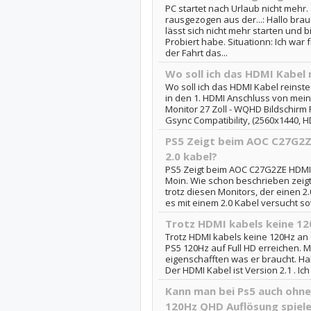
PC startet nach Urlaub nicht mehr
rausgezogen aus der...: Hallo brau
lässt sich nicht mehr starten und b
Probiert habe. Situationn: Ich war 
der Fahrt das...
Wo soll ich das HDMI Kabel 
Wo soll ich das HDMI Kabel reinst
in den 1. HDMI Anschluss von me
Monitor 27 Zoll - WQHD Bildschirm 
Gsync Compatibility, (2560x1440, HD
PS5 Zeigt beim AOC C27G2Z
2.0 kabel?
PS5 Zeigt beim AOC C27G2ZE HDMI 1
Moin. Wie schon beschrieben zeigt
trotz diesen Monitors, der einen 2
es mit einem 2.0 Kabel versucht sowi
Trotz HDMI kabels keine 12
Trotz HDMI kabels keine 120Hz an 
PS5 120Hz auf Full HD erreichen. Me
eigenschafften was er braucht. H
Der HDMI Kabel ist Version 2.1 . Ich
Kann man bei Ps5 auch ohne
120Hz QHD Auflösung spiel