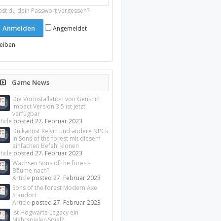
ast du dein Passwort vergessen?
Angemeldet
leiben
Game News
Die Vorinstallation von Genshin
Impact Version 3.5 ist jetzt
verfügbar
ticle
posted
27. Februar 2023
Du kannst Kelvin und andere NPCs
in Sons of the forest mit diesem
einfachen Befehl klonen
ticle
posted
27. Februar 2023
Wachsen Sons of the forest-
Bäume nach?
Article
posted
27. Februar 2023
Sons of the forest Modern Axe
Standort
Article
posted
27. Februar 2023
Ist Hogwarts-Legacy ein
Mehrspieler-Spiel?