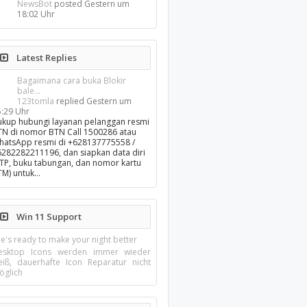
NewsBot
posted
Gestern um
18:02 Uhr
Latest Replies
Bagaimana cara buka Blokir
bale...
123tomla
replied
Gestern um
5:29 Uhr
ukup hubungi layanan pelanggan resmi
TN di nomor BTN Call 1500286 atau
hatsApp resmi di +628137775558 /
6282282211196, dan siapkan data diri
KTP, buku tabungan, dan nomor kartu
TM) untuk…
Win 11 Support
e's ready to make your night better
esktop Icons werden immer wieder
eiß, dauerhafte Icon Reparatur nicht
öglich