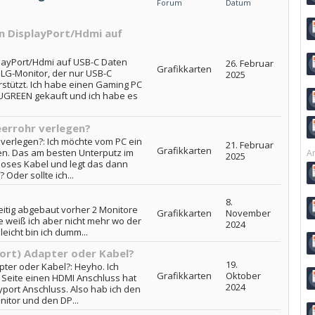
Forum
Datum
n DisplayPort/Hdmi auf
layPort/Hdmi auf USB-C Daten
26. Februar
Grafikkarten
 LG-Monitor, der nur USB-C
2025
stützt. Ich habe einen Gaming PC
 UGREEN gekauft und ich habe es
eerrohr verlegen?
 verlegen?: Ich möchte vom PC ein
21. Februar
Grafikkarten
n. Das am besten Unterputz im
Ar
2025
loses Kabel und legt das dann
Oder sollte ich...
8.
eitig abgebaut vorher 2 Monitore
Grafikkarten
November
 weiß ich aber nicht mehr wo der
2024
lleicht bin ich dumm...
ort) Adapter oder Kabel?
19.
pter oder Kabel?: Heyho. Ich
Grafikkarten
Oktober
 Seite einen HDMI Anschluss hat
2024
port Anschluss. Also hab ich den
itor und den DP...