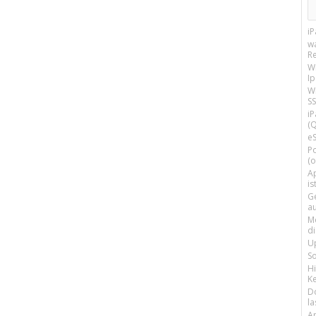
i
w
R
W
I
Wi
SS
i
(Q
e
P
(o
Ap
is
G
a
M
d
U
S
H
Ke
D
la
A