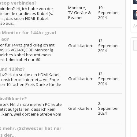
ptop verbinden?
Monitore,
19.
binden?: Hi, ich habe von der
TV-Geräte &
September
e beide nur dieses Kabel (s.
Beamer
2024
ir, das seien HDMI- Kabel,
so aus....
Ar
 Monitor für 144hz grad
 60?
13.
 für 144hz grad krieg ich mit
Grafikkarten
September
 ASUS VG248QE 3D Monitor lg
2024
welches-kabel-braucht-mein-
-mit-hdmi-kabel-nur-60
und 120hz?
13.
hz?: Hallo suche ein HDMI Kabel
Grafikkarten
September
unsicher im Internet ... Am Ende
2024
 den 10 fachen Preis Danke für die
Grafikkarte?
2.
rte?: Hi! Ich hab meinen PC heute
Grafikkarten
September
 jetzt aufgefallen, dass ich kein
2024
 kann, weil dort eine Strebe vom
t mehr. (Schwester hat nur
 der...