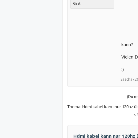
Gast
kann?
Vielen 
:)
Sascha726
(Du mu
Thema:
Hdmi kabel kann nur 120hz ü
<
Hdmi kabel kann nur 120hz ü