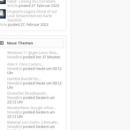
Hand - Lösung des Türrätsels
Article
posted
27. Februar 2023
Hogwarts Legacy Ghost of our
Love Schwimmkerzen Karte
Standort
ticle
posted
27. Februar 2023
Neue Themen
Windows 11 gegen Linux: Was...
NewsBot
posted
Vor 37 Minuten
Akte X: Chris Carters...
NewsBot
posted
Heute um 00:12
Uhr
Humble Bundle für...
NewsBot
posted
Heute um 00:12
Uhr
Deutscher Einzelhandel...
NewsBot
posted
Gestern um
22:12 Uhr
WeatherNext: Google öffnet...
NewsBot
posted
Gestern um
22:12 Uhr
Material zum Gothic 2 Remake...
NewsBot
posted
Gestern um