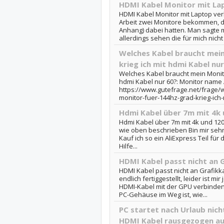
HDMI Kabel Monitor mit La
HDMI Kabel Monitor mit Laptop ver
Arbeit zwei Monitore bekommen, di
Anhang) dabei hatten. Man sagte m
allerdings sehen die für mich nicht 
Welches Kabel braucht mein
krieg ich mit hdmi Kabel nur
Welches Kabel braucht mein Monitor
hdmi Kabel nur 60?: Monitor name
https://www.gutefrage.net/frage/
monitor-fuer-144hz-grad-krieg-ich
Hdmi Kabel über 7m mit 4k 
Hdmi Kabel über 7m mit 4k und 120
wie oben beschrieben Bin mir sehr 
Kauf ich so ein AliExpress Teil für
Hilfe...
HDMI Kabel passt nicht an 
HDMI Kabel passt nicht an Grafikka
endlich fertiggestellt, leider ist mir
HDMI-Kabel mit der GPU verbinden,
PC-Gehäuse im Weg ist, wie...
PC startet nach Urlaub nich
HDMI Kabel rausgezogen aus