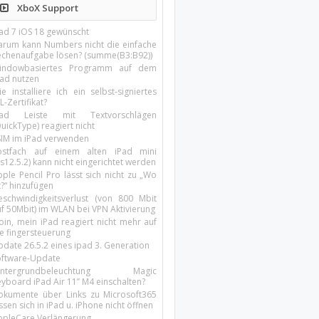
XboX Support
Pad 7 iOS 18 gewünscht
arum kann Numbers nicht die einfache
echenaufgabe lösen? (summe(B3:B92))
indowbasiertes Programm auf dem
pad nutzen
e installiere ich ein selbst-signiertes
L-Zertifikat?
Pad Leiste mit Textvorschlägen
uickType) reagiert nicht
SIM im iPad verwenden
ostfach auf einem alten iPad mini
s12.5.2) kann nicht eingerichtet werden
ple Pencil Pro lässt sich nicht zu „Wo
t?“ hinzufügen
eschwindigkeitsverlust (von 800 Mbit
uf 50Mbit) im WLAN bei VPN Aktivierung
oin, mein iPad reagiert nicht mehr auf
ie fingersteuerung
pdate 26.5.2 eines ipad 3. Generation
oftware-Update
intergrundbeleuchtung Magic
yboard iPad Air 11’’ M4 einschalten?
okumente über Links zu Microsoft365
ssen sich in iPad u. iPhone nicht öffnen
ppleCare Verlängerung