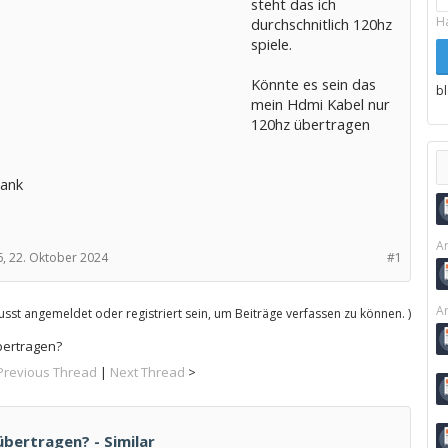
steht das ich
H
durchschnitlich 120hz
spiele.
Könnte es sein das
b
mein Hdmi Kabel nur
120hz übertragen
Dank
Ar
,
22. Oktober 2024
#1
Ar
sst angemeldet oder registriert sein, um Beiträge verfassen zu können. )
bertragen?
Previous Thread
|
Next Thread
>
bertragen? - Similar