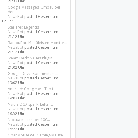
21:32 Uhr
Google Messages: Umbau bei
der...
NewsBot
posted
Gestern um
1:12 Uhr
Star Trek Legends:...
NewsBot
posted
Gestern um
21:12 Uhr
BambuBar: Menüleisten-Monitor...
NewsBot
posted
Gestern um
21:12 Uhr
Steam Deck: Neues Plugin...
NewsBot
posted
Gestern um
21:02 Uhr
Google Drive: Kommentare...
NewsBot
posted
Gestern um
19:02 Uhr
Android: Google will Tap to...
NewsBot
posted
Gestern um
19:02 Uhr
Nvidia DGX Spark: Lüfter...
NewsBot
posted
Gestern um
18:52 Uhr
Noctua misst über 100...
NewsBot
posted
Gestern um
18:22 Uhr
OpenMouse will Gaming-Mäuse...