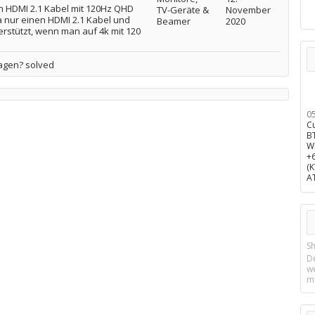
 HDMI 2.1 Kabel mit 120Hz QHD
TV-Geräte &
November
a nur einen HDMI 2.1 Kabel und
Beamer
2020
erstützt, wenn man auf 4k mit 120
agen? solved
0
C
B
W
+
(
A
Sh
D
w
m