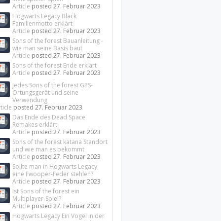
Article
posted
27. Februar 2023
Hogwarts Legacy Black
Familienmotto erklärt
Article
posted
27. Februar 2023
Sons of the forest Bauanleitung -
wie man seine Basis baut
Article
posted
27. Februar 2023
Sons of the forest Ende erklärt
Article
posted
27. Februar 2023
Jedes Sons of the forest GPS-
Ortungsgerät und seine
Verwendung
ticle
posted
27. Februar 2023
Das Ende des Dead Space
Remakes erklärt
Article
posted
27. Februar 2023
Sons of the forest katana Standort
und wie man es bekommt
Article
posted
27. Februar 2023
Sollte man in Hogwarts Legacy
eine Fwooper-Feder stehlen?
Article
posted
27. Februar 2023
Ist Sons of the forest ein
Multiplayer-Spiel?
Article
posted
27. Februar 2023
Hogwarts Legacy Ein Vogel in der