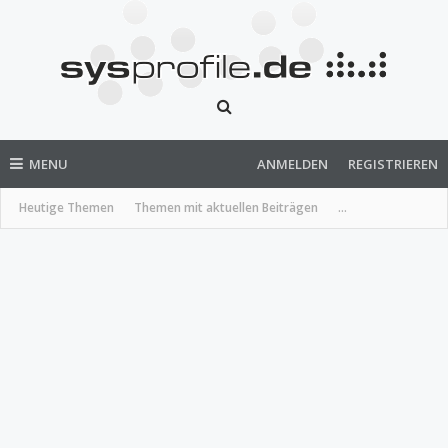
MENU
ANMELDEN
REGISTRIEREN
Heutige Themen
Themen mit aktuellen Beiträgen
...