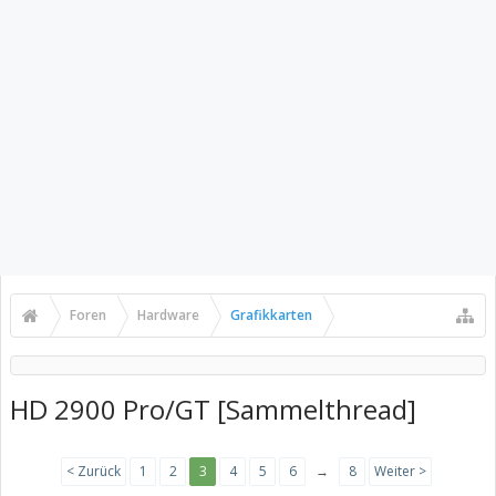
Foren
Hardware
Grafikkarten
HD 2900 Pro/GT [Sammelthread]
< Zurück
1
2
3
4
5
6
→
8
Weiter >