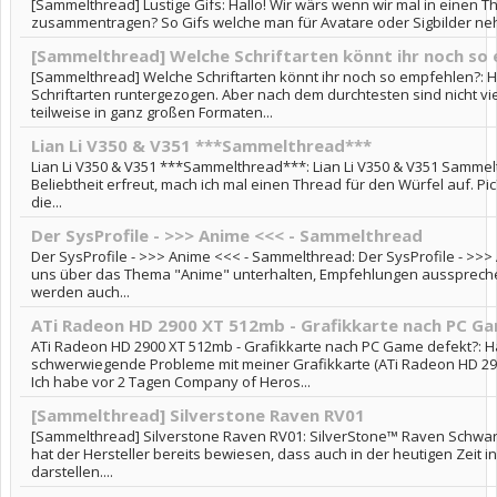
[Sammelthread] Lustige Gifs: Hallo! Wir wärs wenn wir mal in einen T
zusammentragen? So Gifs welche man für Avatare oder Sigbilder nehm
[Sammelthread] Welche Schriftarten könnt ihr noch so
[Sammelthread] Welche Schriftarten könnt ihr noch so empfehlen?: H
Schriftarten runtergezogen. Aber nach dem durchtesten sind nicht v
teilweise in ganz großen Formaten...
Lian Li V350 & V351 ***Sammelthread***
Lian Li V350 & V351 ***Sammelthread***: Lian Li V350 & V351 Samme
Beliebtheit erfreut, mach ich mal einen Thread für den Würfel auf. Pi
die...
Der SysProfile - >>> Anime <<< - Sammelthread
Der SysProfile - >>> Anime <<< - Sammelthread: Der SysProfile - >>> 
uns über das Thema "Anime" unterhalten, Empfehlungen aussprechen
werden auch...
ATi Radeon HD 2900 XT 512mb - Grafikkarte nach PC G
ATi Radeon HD 2900 XT 512mb - Grafikkarte nach PC Game defekt?: Hal
schwerwiegende Probleme mit meiner Grafikkarte (ATi Radeon HD 290
Ich habe vor 2 Tagen Company of Heros...
[Sammelthread] Silverstone Raven RV01
[Sammelthread] Silverstone Raven RV01: SilverStone™ Raven Schwar
hat der Hersteller bereits bewiesen, dass auch in der heutigen Zeit
darstellen....