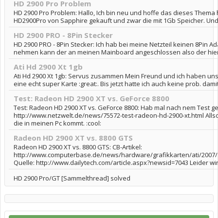
HD 2900 Pro Problem
HD 2900 Pro Problem: Hallo, Ich bin neu und hoffe das dieses Thema hier
HD2900Pro von Sapphire gekauft und zwar die mit 1Gb Speicher. Und 
HD 2900 PRO - 8Pin Stecker
HD 2900 PRO - 8Pin Stecker: Ich hab bei meine Netzteil keinen 8Pin A
nehmen kann der an meinen Mainboard angeschlossen also der hier: L
Ati Hd 2900 Xt 1gb
Ati Hd 2900 Xt 1gb: Servus zusammen Mein Freund und ich haben un
eine echt super Karte :great:. Bis jetzt hatte ich auch keine prob. damit
Test: Radeon HD 2900 XT vs. GeForce 8800
Test: Radeon HD 2900 XT vs. GeForce 8800: Hab mal nach nem Test g
http://www.netzwelt.de/news/75572-test-radeon-hd-2900-xt.html Allso f
die in meinen Pc kommt. :cool:
Radeon HD 2900 XT vs. 8800 GTS
Radeon HD 2900 XT vs. 8800 GTS: CB-Artikel:
http://www.computerbase.de/news/hardware/grafikkarten/ati/2007
Quelle: http://www.dailytech.com/article.aspx?newsid=7043 Leider wird
HD 2900 Pro/GT [Sammelthread] solved