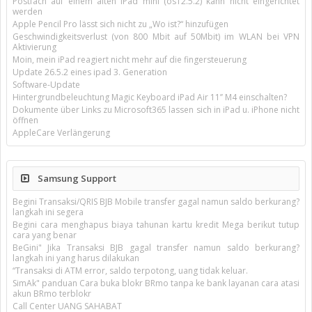
Postfach auf einem alten iPad mini (os12.5.2) kann nicht eingerichtet
werden
Apple Pencil Pro lässt sich nicht zu „Wo ist?“ hinzufügen
Geschwindigkeitsverlust (von 800 Mbit auf 50Mbit) im WLAN bei VPN
Aktivierung
Moin, mein iPad reagiert nicht mehr auf die fingersteuerung
Update 26.5.2 eines ipad 3. Generation
Software-Update
Hintergrundbeleuchtung Magic Keyboard iPad Air 11’’ M4 einschalten?
Dokumente über Links zu Microsoft365 lassen sich in iPad u. iPhone nicht
öffnen
AppleCare Verlängerung
Samsung Support
Begini Transaksi/QRIS BJB Mobile transfer gagal namun saldo berkurang?
langkah ini segera
Begini cara menghapus biaya tahunan kartu kredit Mega berikut tutup
cara yang benar
BeGini" Jika Transaksi BJB gagal transfer namun saldo berkurang?
langkah ini yang harus dilakukan
“Transaksi di ATM error, saldo terpotong, uang tidak keluar.
SimAk" panduan Cara buka blokr BRmo tanpa ke bank layanan cara atasi
akun BRmo terblokr
Call Center UANG SAHABAT