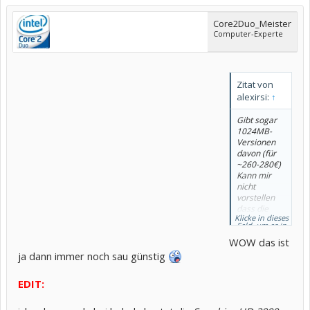
Core2Duo_Meister
Computer-Experte
Zitat von
alexirsi:
↑
Gibt sogar
1024MB-
Versionen
davon (für
~260-280€)
Kann mir
nicht
vorstellen
dass die
Klicke in dieses
langsamer
Feld, um es in
als eine
vollständiger
Größe
WOW das ist
8800GTS
anzuzeigen.
sein kann...
ja dann immer noch sau günstig
EDIT: