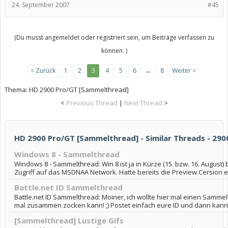
24. September 2007
#45
(Du musst angemeldet oder registriert sein, um Beiträge verfassen zu
können. )
< Zurück
1
2
3
4
5
6
→
8
Weiter >
Thema:
HD 2900 Pro/GT [Sammelthread]
<
Previous Thread
|
Next Thread
>
HD 2900 Pro/GT [Sammelthread] - Similar Threads - 29
Windows 8 - Sammelthread
Windows 8 - Sammelthread: Win 8 ist ja in Kürze (15. bzw. 16. August
Zugriff auf das MSDNAA Network. Hatte bereits die Preview Cersion etw
Battle.net ID Sammelthread
Battle.net ID Sammelthread: Moiner, ich wollte hier mal einen Samme
mal zusammen zocken kann! ;) Postet einfach eure ID und dann kanns l
[Sammelthread] Lustige Gifs