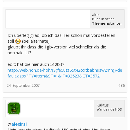
alex
killed in action
Themenstarter
Ich überleg grad, ob ich das Teil schon mal vorbestellen
soll
(bei alternate)
glaubt ihr dass die 1gb-version viel schneller als die
normale ist?
edit: hat die hier auch 512bit?
http://web.hoh.de/hoh/(S(fe5uzt55t42oxtbabhusw2mh))/de
fault.aspx?TY=item&ST=1&IT=32523&CT=3572
24. September 2007
#36
Kaktus
Wandelnde HDD
@
alexirsi
Nein, hat sie nicht. Lediglich HIS bringt eine Limitierte