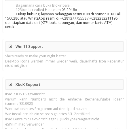
Bagaimana cara buka Blokir bale...
123tomla
replied
Heute um 05:29 Uhr
Cukup hubungi layanan pelanggan resmi BTN di nomor BTN Call
1500286 atau WhatsApp resmi di +628137775558 / +6282282211196,
dan siapkan data diri (KTP, buku tabungan, dan nomor kartu ATM)
untuk…
Win 11 Support
She's ready to make your night better
Desktop Icons werden immer wieder weiß, dauerhafte Icon Reparatur
nicht möglich
XboX Support
iPad 7 iOS 18 gewünscht
warum kann Numbers nicht die einfache Rechenaufgabe lösen?
(summe(B3:B92))
Windowbasiertes Programm auf dem Ipad nutzen
Wie installiere ich ein selbst-signiertes SSL-Zertifikat?
iPad Leiste mit Textvorschlägen (QuickType) reagiert nicht
eSIM im iPad verwenden