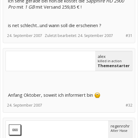
ich sehe gerade bei hoh.de kostet die
Sapphire HD 2900
Pro
mit
1 GB
mit Versand 259,85 € !
is net schlecht...und wann soll die erscheinen ?
24. September 2007
Zuletzt bearbeitet:
24. September 2007
#31
alex
killed in action
Themenstarter
Anfang Oktober, soweit ich informiert bin
24. September 2007
#32
regenrohr
Alter Hase