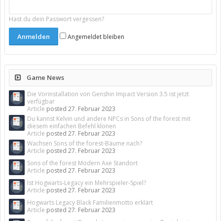
Hast du dein Passwort vergessen?
Angemeldet bleiben
Game News
Die Vorinstallation von Genshin Impact Version 3.5 ist jetzt
verfügbar
Article
posted
27. Februar 2023
Du kannst Kelvin und andere NPCs in Sons of the forest mit
diesem einfachen Befehl klonen
Article
posted
27. Februar 2023
Wachsen Sons of the forest-Bäume nach?
Article
posted
27. Februar 2023
Sons of the forest Modern Axe Standort
Article
posted
27. Februar 2023
Ist Hogwarts-Legacy ein Mehrspieler-Spiel?
Article
posted
27. Februar 2023
Hogwarts Legacy Black Familienmotto erklärt
Article
posted
27. Februar 2023