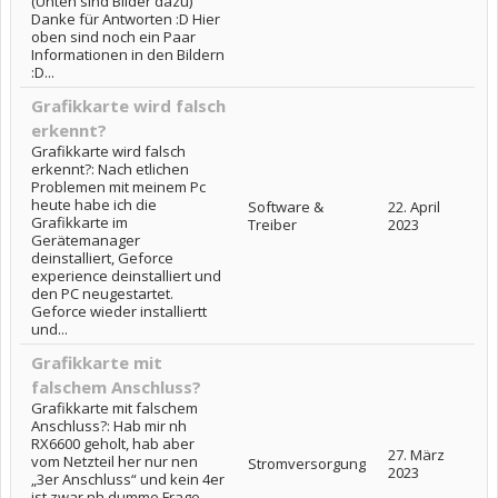
(Unten sind Bilder dazu)
Danke für Antworten :D Hier
oben sind noch ein Paar
Informationen in den Bildern
:D...
Grafikkarte wird falsch
erkennt?
Grafikkarte wird falsch
erkennt?: Nach etlichen
Problemen mit meinem Pc
heute habe ich die
Software &
22. April
Grafikkarte im
Treiber
2023
Gerätemanager
deinstalliert, Geforce
experience deinstalliert und
den PC neugestartet.
Geforce wieder installiertt
und...
Grafikkarte mit
falschem Anschluss?
Grafikkarte mit falschem
Anschluss?: Hab mir nh
RX6600 geholt, hab aber
27. März
vom Netzteil her nur nen
Stromversorgung
2023
„3er Anschluss“ und kein 4er
ist zwar nh dumme Frage