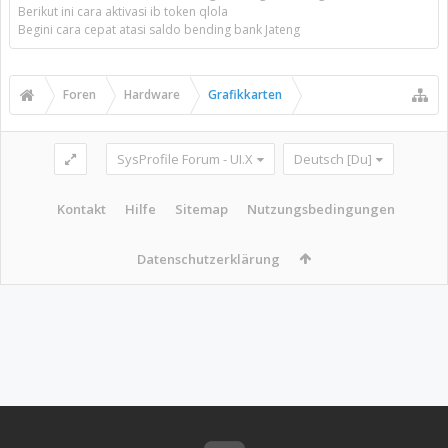
Berikut ini cara aktivasi ib token qlola
Begini cara cepat atasi saldo bending bank Jateng
Foren
Hardware
Grafikkarten
SysProfile Forum - UI.X
Deutsch [Du]
Kontakt
Hilfe
Sitemap
Nutzungsbedingungen
Datenschutzerklärung