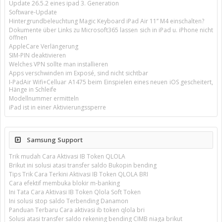
Update 26.5.2 eines ipad 3. Generation
Software-Update
Hintergrundbeleuchtung Magic Keyboard iPad Air 11’’ M4 einschalten?
Dokumente über Links zu Microsoft365 lassen sich in iPad u. iPhone nicht
öffnen
AppleCare Verlängerung
SIM-PIN deaktivieren
Welches VPN sollte man installieren
Apps verschwinden im Exposé, sind nicht sichtbar
I-PadAir Wifi+Celluar A1475 beim Einspielen eines neuen iOS gescheitert,
Hänge in Schleife
Modellnummer ermitteln
iPad ist in einer Aktivierungssperre
Samsung Support
Trik mudah Cara Aktivasi IB Token QLOLA
Brikut ini solusi atasi transfer saldo Bukopin bending
Tips Trik Cara Terkini Aktivasi IB Token QLOLA BRI
Cara efektif membuka blokir m-banking
Ini Tata Cara Aktivasi IB Token Qlola Soft Token
Ini solusi stop saldo Terbending Danamon
Panduan Terbaru Cara aktivasi ib token qlola bri
Solusi atasi transfer saldo rekening bending CIMB niaga brikut