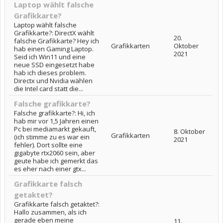
Laptop wählt falsche
Grafikkarte?
Laptop wählt falsche
Grafikkarte?: DirectX wählt
20.
falsche Grafikkarte? Hey ich
Grafikkarten
Oktober
hab einen Gaming Laptop.
2021
Seid ich Win11 und eine
neue SSD eingesetzt habe
hab ich dieses problem.
Directx und Nvidia wählen
die Intel card statt die...
Falsche grafikkarte?
Falsche grafikkarte?: Hi, ich
hab mir vor 1,5 Jahren einen
Pc bei mediamarkt gekauft,
8. Oktober
Grafikkarten
(ich stimme zu es war ein
2021
fehler). Dort sollte eine
gigabyte rtx2060 sein, aber
geute habe ich gemerkt das
es eher nach einer gtx...
Grafikkarte falsch
getaktet?
Grafikkarte falsch getaktet?:
Hallo zusammen, als ich
gerade eben meine
11.