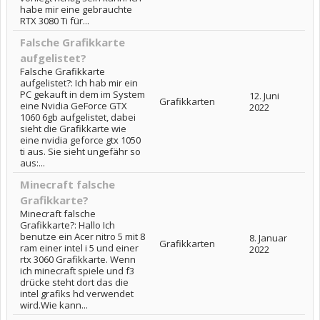
habe mir eine gebrauchte
RTX 3080 Ti für...
Falsche Grafikkarte
aufgelistet?
Falsche Grafikkarte
aufgelistet?: Ich hab mir ein
PC gekauft in dem im System
12. Juni
Grafikkarten
eine Nvidia GeForce GTX
2022
1060 6gb aufgelistet, dabei
sieht die Grafikkarte wie
eine nvidia geforce gtx 1050
ti aus. Sie sieht ungefähr so
aus:...
Minecraft falsche
Grafikkarte?
Minecraft falsche
Grafikkarte?: Hallo Ich
benutze ein Acer nitro 5 mit 8
8. Januar
Grafikkarten
ram einer intel i 5 und einer
2022
rtx 3060 Grafikkarte. Wenn
ich minecraft spiele und f3
drücke steht dort das die
intel grafiks hd verwendet
wird.Wie kann...