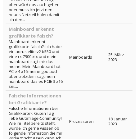
aber würd das auch gehen
oder muss ich jetzt nen
neues Netzteil holen damit
ich den...
Mainboard erkennt
grafikkarte falsch?
Mainboard erkennt
grafikkarte falsch?: Ich habe
ein aorus elite v2 b550 und
25. März
eine rx 7900 xtx und mein
Mainboards
2023
mainboard sagt mir das
meine. Mein Mainboard hat
PCIe 4 x16 meine gpu auch
aber trotzdem sagt mein
mainboard das es PCIE 3 x16
sei....
Falsche Informationen
bei Grafikkarte?
Falsche Informationen bei
Grafikkarte?: Guten Tag
liebe Gutefrage-Community!
18. Januar
Prozessoren
Wie im Titel bereits steht,
2023
würde ich gerne wissen ob
folgende Information die mir
vorliegt richtig sein kann. Ich