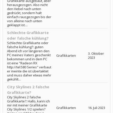
Grafikkarte ausgebaut, aber
herausgezogen. Also nicht
den Hebel nach unten
gedrückt, sondern halt
einfach rausgezogen bis der
von alleine nach unten
geklappt ist....
Schlechte Grafikkarte
oder falsche kühlung?
Schlechte Grafikkarte oder
falsche kühlung?: guten
Abend ich vor längeren den
3. Oktober
PC meines Vaters geschenkt
Grafikkarten
2023
bekommen und in dem PC
ist eine "Radeon RX
http://tel:580 Series" verbaut
er meinte die ist übertaktet
und muss daher etwas mehr
gekühlt...
City Skylines 2 falsche
Grafikkarte?
City Skylines 2 falsche
Grafikkarte?: Hallo, kann ich
mir mit meiner Grafikkarte
Grafikkarten
16. Juli 2023
City Skylines 1/2 spielen?