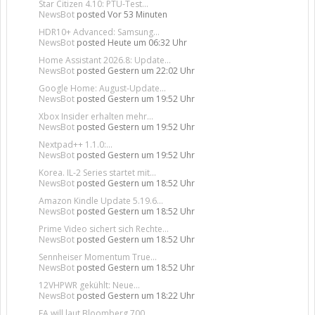
Star Citizen 4.10: PTU-Test...
NewsBot
posted
Vor 53 Minuten
HDR10+ Advanced: Samsung...
NewsBot
posted
Heute um 06:32 Uhr
Home Assistant 2026.8: Update...
NewsBot
posted
Gestern um 22:02 Uhr
Google Home: August-Update...
NewsBot
posted
Gestern um 19:52 Uhr
Xbox Insider erhalten mehr...
NewsBot
posted
Gestern um 19:52 Uhr
Nextpad++ 1.1.0:...
NewsBot
posted
Gestern um 19:52 Uhr
Korea. IL-2 Series startet mit...
NewsBot
posted
Gestern um 18:52 Uhr
Amazon Kindle Update 5.19.6...
NewsBot
posted
Gestern um 18:52 Uhr
Prime Video sichert sich Rechte...
NewsBot
posted
Gestern um 18:52 Uhr
Sennheiser Momentum True...
NewsBot
posted
Gestern um 18:52 Uhr
12VHPWR gekühlt: Neue...
NewsBot
posted
Gestern um 18:22 Uhr
EA will laut Bloomberg 700...