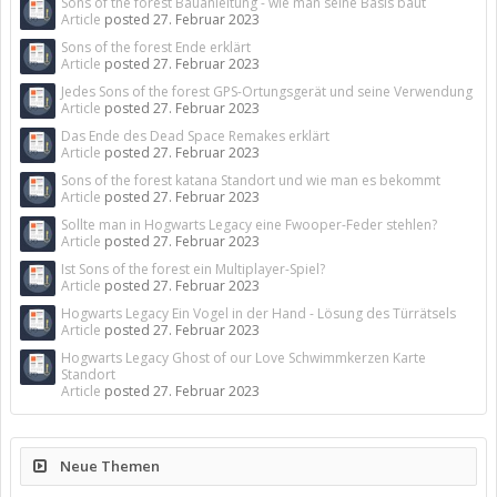
Sons of the forest Bauanleitung - wie man seine Basis baut
Article
posted
27. Februar 2023
Sons of the forest Ende erklärt
Article
posted
27. Februar 2023
Jedes Sons of the forest GPS-Ortungsgerät und seine Verwendung
Article
posted
27. Februar 2023
Das Ende des Dead Space Remakes erklärt
Article
posted
27. Februar 2023
Sons of the forest katana Standort und wie man es bekommt
Article
posted
27. Februar 2023
Sollte man in Hogwarts Legacy eine Fwooper-Feder stehlen?
Article
posted
27. Februar 2023
Ist Sons of the forest ein Multiplayer-Spiel?
Article
posted
27. Februar 2023
Hogwarts Legacy Ein Vogel in der Hand - Lösung des Türrätsels
Article
posted
27. Februar 2023
Hogwarts Legacy Ghost of our Love Schwimmkerzen Karte
Standort
Article
posted
27. Februar 2023
Neue Themen