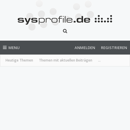
MENU
ANMELDEN
REGISTRIEREN
Heutige Themen
Themen mit aktuellen Beiträgen
...