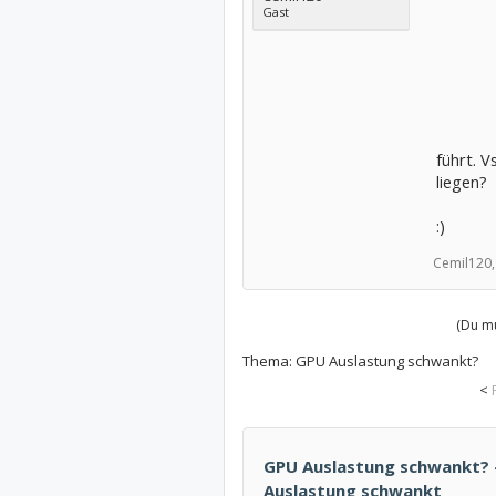
Gast
führt. V
liegen?
:)
Cemil120,
(Du mu
Thema:
GPU Auslastung schwankt?
<
GPU Auslastung schwankt? -
Auslastung schwankt