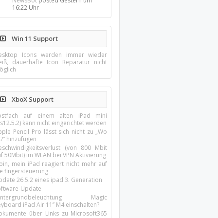
NewsBot
posted
Gestern um
16:22 Uhr
Win 11 Support
esktop Icons werden immer wieder
eiß, dauerhafte Icon Reparatur nicht
öglich
XboX Support
ostfach auf einem alten iPad mini
s12.5.2) kann nicht eingerichtet werden
ple Pencil Pro lässt sich nicht zu „Wo
t?“ hinzufügen
eschwindigkeitsverlust (von 800 Mbit
uf 50Mbit) im WLAN bei VPN Aktivierung
oin, mein iPad reagiert nicht mehr auf
ie fingersteuerung
pdate 26.5.2 eines ipad 3. Generation
oftware-Update
intergrundbeleuchtung Magic
yboard iPad Air 11’’ M4 einschalten?
okumente über Links zu Microsoft365