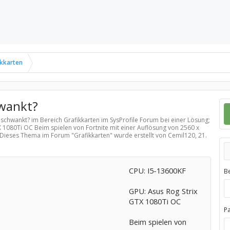
ikkarten
wankt?
g schwankt? im Bereich
Grafikkarten
im SysProfile Forum bei einer Lösung;
 1080Ti OC Beim spielen von Fortnite mit einer Auflösung von 2560 x
 Dieses Thema im Forum "
Grafikkarten
" wurde erstellt von Cemil120,
21.
CPU: I5-13600KF
B
GPU: Asus Rog Strix
GTX 1080Ti OC
P
Beim spielen von