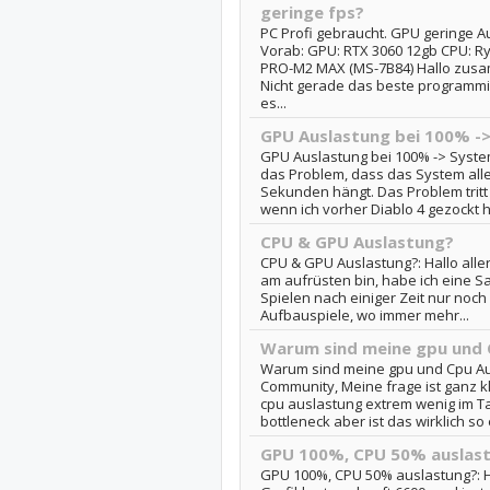
geringe fps?
PC Profi gebraucht. GPU geringe A
Vorab: GPU: RTX 3060 12gb CPU: R
PRO-M2 MAX (MS-7B84) Hallo zusamm
Nicht gerade das beste programmie
es...
GPU Auslastung bei 100% -
GPU Auslastung bei 100% -> System
das Problem, dass das System all
Sekunden hängt. Das Problem tritt 
wenn ich vorher Diablo 4 gezockt h
CPU & GPU Auslastung?
CPU & GPU Auslastung?: Hallo aller
am aufrüsten bin, habe ich eine Sa
Spielen nach einiger Zeit nur noch
Aufbauspiele, wo immer mehr...
Warum sind meine gpu und 
Warum sind meine gpu und Cpu Aus
Community, Meine frage ist ganz 
cpu auslastung extrem wenig im T
bottleneck aber ist das wirklich so
GPU 100%, CPU 50% auslas
GPU 100%, CPU 50% auslastung?: Ha