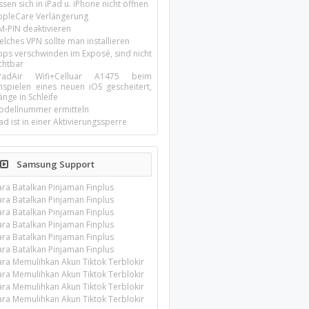
ssen sich in iPad u. iPhone nicht öffnen
ppleCare Verlängerung
M-PIN deaktivieren
lches VPN sollte man installieren
pps verschwinden im Exposé, sind nicht
chtbar
-PadAir Wifi+Celluar A1475 beim
inspielen eines neuen iOS gescheitert,
nge in Schleife
odellnummer ermitteln
ad ist in einer Aktivierungssperre
Samsung Support
ara Batalkan Pinjaman Finplus
ara Batalkan Pinjaman Finplus
ara Batalkan Pinjaman Finplus
ara Batalkan Pinjaman Finplus
ara Batalkan Pinjaman Finplus
ara Batalkan Pinjaman Finplus
ara Memulihkan Akun Tiktok Terblokir
ara Memulihkan Akun Tiktok Terblokir
ara Memulihkan Akun Tiktok Terblokir
ara Memulihkan Akun Tiktok Terblokir