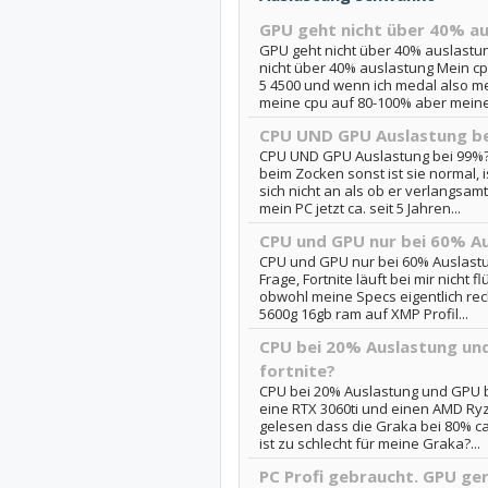
GPU geht nicht über 40% a
GPU geht nicht über 40% auslastun
nicht über 40% auslastung Mein c
5 4500 und wenn ich medal also me
meine cpu auf 80-100% aber meine 
CPU UND GPU Auslastung b
CPU UND GPU Auslastung bei 99%?: 
beim Zocken sonst ist sie normal, 
sich nicht an als ob er verlangsam
mein PC jetzt ca. seit 5 Jahren...
CPU und GPU nur bei 60% A
CPU und GPU nur bei 60% Auslastun
Frage, Fortnite läuft bei mir nicht 
obwohl meine Specs eigentlich rech
5600g 16gb ram auf XMP Profil...
CPU bei 20% Auslastung un
fortnite?
CPU bei 20% Auslastung und GPU be
eine RTX 3060ti und einen AMD Ryz
gelesen dass die Graka bei 80% ca
ist zu schlecht für meine Graka?...
PC Profi gebraucht. GPU ge