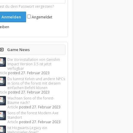
ast du dein Passwort vergessen?
Angemeldet
leiben
Game News
Die Vorinstallation von Genshin
Impact Version 3.5 ist jetzt
verfügbar
ticle
posted
27. Februar 2023
Du kannst Kelvin und andere NPCs
in Sons of the forest mit diesem
einfachen Befehl klonen
ticle
posted
27. Februar 2023
Wachsen Sons of the forest-
Bäume nach?
Article
posted
27. Februar 2023
Sons of the forest Modern Axe
Standort
Article
posted
27. Februar 2023
Ist Hogwarts-Legacy ein
Mehrspieler-Spiel?