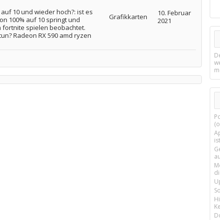
uf 10 und wieder hoch?: ist es
10. Februar
Grafikkarten
on 100% auf 10 springt und
2021
fortnite spielen beobachtet.
 tun? Radeon RX 590 amd ryzen
D
w
m
P
(o
Ap
is
G
a
M
d
U
S
H
Ke
D