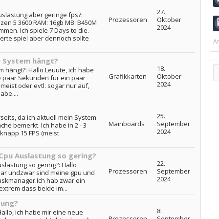
27.
uslastung aber geringe fps?:
Prozessoren
Oktober
yzen 5 3600 RAM: 16gb MB: B450M
2024
en. Ich spiele 7 Days to die.
rte spiel aber dennoch sollte
Ar
> System hängt?
18.
 hängt?: Hallo Leuute, ich habe
Grafikkarten
Oktober
e paar Sekunden für ein paar
2024
meist oder evtl. sogar nur auf,
abe....
25.
seits, da ich aktuell mein System
Mainboards
September
che bemerkt. Ich habe in 2 - 3
2024
 knapp 15 FPS (meist
Cpu Auslastung so gering?
22.
lastung so gering?: Hallo
Prozessoren
September
klar undzwar sind meine gpu und
2024
askmanager.Ich hab zwar ein
 extrem dass beide im...
tung?
8.
llo, ich habe mir eine neue
Prozessoren
September