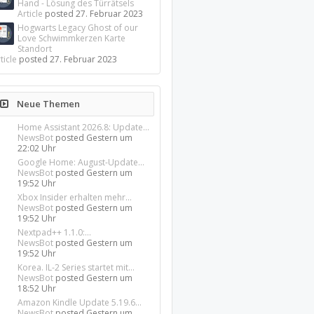
Hand - Lösung des Türrätsels
Article
posted
27. Februar 2023
Hogwarts Legacy Ghost of our
Love Schwimmkerzen Karte
Standort
ticle
posted
27. Februar 2023
Neue Themen
Home Assistant 2026.8: Update...
NewsBot
posted
Gestern um
22:02 Uhr
Google Home: August-Update...
NewsBot
posted
Gestern um
19:52 Uhr
Xbox Insider erhalten mehr...
NewsBot
posted
Gestern um
19:52 Uhr
Nextpad++ 1.1.0:...
NewsBot
posted
Gestern um
19:52 Uhr
Korea. IL-2 Series startet mit...
NewsBot
posted
Gestern um
18:52 Uhr
Amazon Kindle Update 5.19.6...
NewsBot
posted
Gestern um