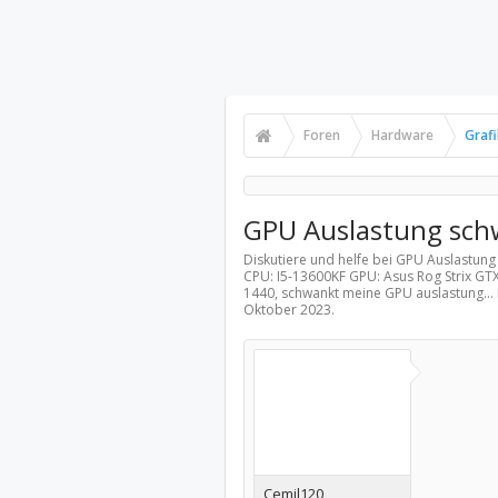
Foren
Hardware
Graf
GPU Auslastung sch
Diskutiere und helfe bei GPU Auslastun
CPU: I5-13600KF GPU: Asus Rog Strix GTX
1440, schwankt meine GPU auslastung...
Oktober 2023
.
Cemil120