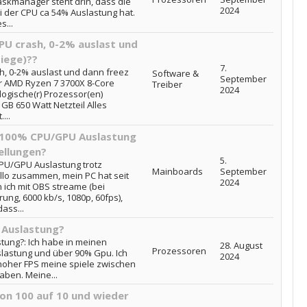
askmanager steht drin, dass die
2024
 der CPU ca 54% Auslastung hat.
s...
PU crash, 0-2% auslast und
Siege)??
7.
sh, 0-2% auslast und dann freez
Software &
September
or AMD Ryzen 7 3700X 8-Core
Treiber
2024
logische(r) Prozessor(en)
GB 650 Watt Netzteil Alles
...
 100% CPU/GPU Auslastung
ellungen?
5.
PU/GPU Auslastung trotz
Mainboards
September
allo zusammen, mein PC hat seit
2024
ich mit OBS streame (bei
ung, 6000 kb/s, 1080p, 60fps),
ass...
 Auslastung?
ung?: Ich habe in meinen
28. August
Prozessoren
lastung und über 90% Gpu. Ich
2024
hoher FPS meine spiele zwischen
aben. Meine...
on 100 auf 10 und wieder