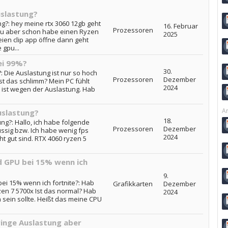
uslastung?
g?: hey meine rtx 3060 12gb geht
16. Februar
Prozessoren
pu aber schon habe einen Ryzen
2025
ien clip app öffne dann geht
gpu...
ei 99%?
30.
Die Auslastung ist nur so hoch
Prozessoren
Dezember
ist das schlimm? Mein PC fühlt
2024
t ist wegen der Auslastung. Hab
Ar
uslastung?
18.
g?: Hallo, ich habe folgende
Prozessoren
Dezember
flüssig bzw. Ich habe wenig fps
2024
t gut sind. RTX 4060 ryzen 5
d GPU bei 15% wenn ich
9.
i 15% wenn ich fortnite?: Hab
Grafikkarten
Dezember
en 7 5700x Ist das normal? Hab
2024
 sein sollte. Heißt das meine CPU
ringe Auslastung aber