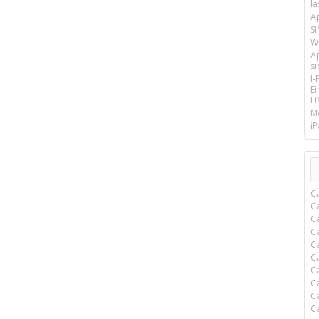
la
A
SI
We
A
si
I
E
Hä
M
iP
C
C
C
C
C
C
C
C
C
C