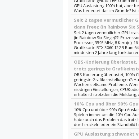
Grafikkarte gekauft 6600 amd im t
GPU Auslastung 100% hat, aber bei
Was bedeutet das im Grunde? Ist e
Seit 2 tagen vermutlicher G
dann freez (in Rainbow Six 
Seit 2 tagen vermutlicher GPU cra
(in Rainbow Six Siege)??: Prozess
Processor, 3593 MHz, 8 Kern(e), 16 
Grafikkarte RTX 3060 12GB Ram 64 
mindesten 2 Jahre lang funktioniert.
OBS-Kodierung überlastet,
trotz geringste Grafikeinst
OBS-Kodierung überlastet, 100% C
geringste Grafikeinstellungen?: H
Wochen seltsame Probleme. Wenn 
niedrigen Einstellungen, CPUKodier
erhalte ich trotzdem die Meldung, d
10% Cpu und über 90% Gpu
10% Cpu und über 90% Gpu Auslast
Spielen immer um die 10% Cpu Aus
habe auch das Problem das trotz 
durch ruckeln oder ein Standbild h
GPU Auslastung schwankt v