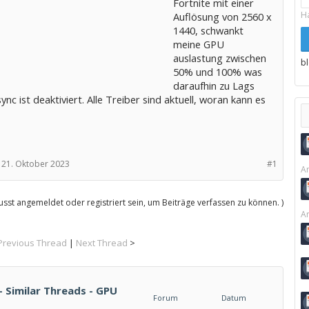
Fortnite mit einer
H
Auflösung von 2560 x
1440, schwankt
meine GPU
auslastung zwischen
b
50% und 100% was
daraufhin zu Lags
sync ist deaktiviert. Alle Treiber sind aktuell, woran kann es
21. Oktober 2023
#1
Ar
sst angemeldet oder registriert sein, um Beiträge verfassen zu können. )
Ar
Previous Thread
|
Next Thread
>
 Similar Threads - GPU
Forum
Datum