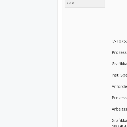
Gast
i7-1075
Prozess
Grafikk
inst. S
Anforde
Prozess
Arbeits
Grafikk
580 4G