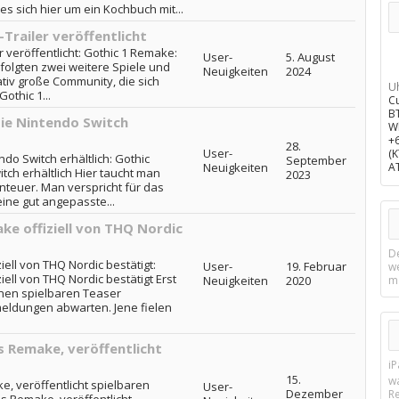
es sich hier um ein Kochbuch mit...
Trailer veröffentlicht
 veröffentlicht: Gothic 1 Remake:
User-
5. August
 folgten zwei weitere Spiele und
Neuigkeiten
2024
ativ große Community, die sich
U
othic 1...
C
B
 die Nintendo Switch
W
+
28.
User-
(
endo Switch erhältlich: Gothic
September
Neuigkeiten
A
witch erhältlich Hier taucht man
2023
nteuer. Man verspricht für das
ine gut angepasste...
ke offiziell von THQ Nordic
D
iell von THQ Nordic bestätigt:
User-
19. Februar
w
iell von THQ Nordic bestätigt Erst
Neuigkeiten
2020
m
inen spielbaren Teaser
kmeldungen abwarten. Jene fielen
s Remake, veröffentlicht
i
15.
w
e, veröffentlicht spielbaren
User-
Dezember
R