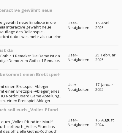
nteractive gewährt neue
ve gewährt neue Einblicke in die
User-
16. April
mia Interactive gewährt neue
Neuigkeiten
2025
euauflage des Rollenspiel-
richt dabei weit mehr als nur eine
ist da
User-
25. Februar
 Gothic 1 Remake: Die Demo ist da
Neuigkeiten
2025
ändige Demo zum Gothic 1 Remake.
 bekommt einen Brettspiel-
User-
17. Januar
t einen Brettspiel-Ableger:
Neuigkeiten
2025
t einen Brettspiel-Ableger Jenes
THQ Nordic Board Game Abteilung..
mt einen Brettspiel-Ableger
uch soll euch „Volles Pfund
User-
16. August
l euch „Volles Pfund ins Maul“
Neuigkeiten
2024
uch soll euch „Volles Pfund ins
 das offizielle Gothic-Kochbuch