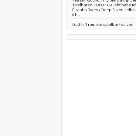
Teaser: Gothic: THQ plant mögliche
spielbaren Teaser Geliebt habe ich
Piranha Bytes / Deep Silver, selbs
ich...
Gothic 1 remake spielbar? solved