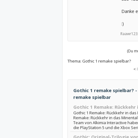
Danke e
:)
Raawr123
(Du mu
Thema:
Gothic 1 remake spielbar?
<
Gothic 1 remake spielbar? -
remake spielbar
Gothic 1 Remake: Rückkehr i
Gothic 1 Remake: Rückkehr in das Mi
Remake: Rückkehr in das Minental 
Team von Alkimia Interactive habe
die PlayStation 5 und die Xbox Seri
Gothic: Original-Trilogie vo