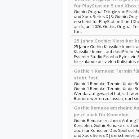
für PlayStation 5 und Xbox 
Gothic: Original-Trilogie von Piran
und Xbox Series X|S: Gothic: Origi
erscheint für PlayStation 5 und Xb
am 5. Juni 2026. Gothic: Original-Tr
für...
25 Jahre Gothic: Klassiker 
25 Jahre Gothic: Klassiker kommt a
Klassiker kommt auf das iPhone A
Essener Studio Piranha Bytes ein 
hierzulande bei vielen Kultstatus er
Gothic 1 Remake: Termin für
steht fest
Gothic 1 Remake: Termin für die Rü
Gothic 1 Remake: Termin für die Rü
Wer darauf gewartet hat, sich wie
Barriere werfen zu lassen, darf sic
Gothic Remake erscheint A
jetzt auch für Konsolen
Gothic Remake erscheint Anfang 20
Konsolen: Gothic Remake erschein
auch für Konsolen Das Spiel soll A
und Xbox Series X|S erscheinen, a