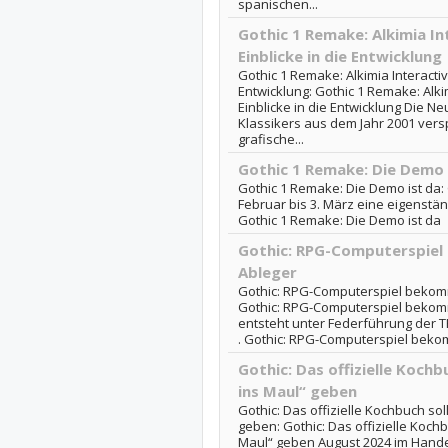
spanischen...
Gothic 1 Remake: Alkimia I
Einblicke in die Entwicklung
Gothic 1 Remake: Alkimia Interacti
Entwicklung: Gothic 1 Remake: Alki
Einblicke in die Entwicklung Die N
Klassikers aus dem Jahr 2001 versp
grafische...
Gothic 1 Remake: Die Demo 
Gothic 1 Remake: Die Demo ist da:
Februar bis 3. März eine eigenst
Gothic 1 Remake: Die Demo ist da
Gothic: RPG-Computerspiel
Ableger
Gothic: RPG-Computerspiel bekomm
Gothic: RPG-Computerspiel bekomm
entsteht unter Federführung der 
. Gothic: RPG-Computerspiel bekom
Gothic: Das offizielle Kochb
ins Maul“ geben
Gothic: Das offizielle Kochbuch sol
geben: Gothic: Das offizielle Kochb
Maul“ geben August 2024 im Handel