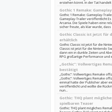
erstehen könnt. In der Tat handelt 
Gothic 1 Remake: Gameplay-
Gothic 1 Remake: Gameplay-Trailer
Gameplay-Trailer veröffentlicht Es
Arcania. Die Spiele haben eine rel
sicher freute, als klar wurde, dass G
Gothic Classic ist jetzt für
erhältlich
Gothic Classic ist jetzt für die Nint
Classic ist jetzt für die Nintendo S
dann ein in dunkle Zeiten und Abe
RPG großartige Performance und e
„Gothic“: Vollwertiges Rema
bestätigt
„Gothic“: Vollwertiges Remake offiz
„Gothic“: Vollwertiges Remake offiz
einmal hatte der Publisher aber e
veröffentlicht und wollte die Rüc
nun...
Gothic: THQ plant mögliche
spielbaren Teaser
Gothic: THQ plant mögliches Remak