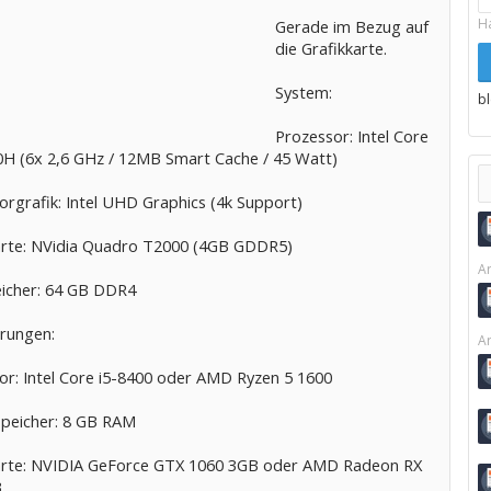
H
Gerade im Bezug auf
die Grafikkarte.
System:
b
Prozessor: Intel Core
0H (6x 2,6 GHz / 12MB Smart Cache / 45 Watt)
orgrafik: Intel UHD Graphics (4k Support)
arte: NVidia Quadro T2000 (4GB GDDR5)
Ar
peicher: 64 GB DDR4
rungen:
Ar
or: Intel Core i5-8400 oder AMD Ryzen 5 1600
speicher: 8 GB RAM
arte: NVIDIA GeForce GTX 1060 3GB oder AMD Radeon RX
B