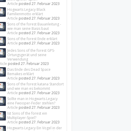
Article
posted
27. Februar 2023
Hogwarts Legacy Black
Familienmotto erklärt
Article
posted
27. Februar 2023
Sons of the forest Bauanleitung -
wie man seine Basis baut
Article
posted
27. Februar 2023
Sons of the forest Ende erklärt
Article
posted
27. Februar 2023
Jedes Sons of the forest GPS-
Ortungsgerät und seine
Verwendung
ticle
posted
27. Februar 2023
Das Ende des Dead Space
Remakes erklärt
Article
posted
27. Februar 2023
Sons of the forest katana Standort
und wie man es bekommt
Article
posted
27. Februar 2023
Sollte man in Hogwarts Legacy
eine Fwooper-Feder stehlen?
Article
posted
27. Februar 2023
Ist Sons of the forest ein
Multiplayer-Spiel?
Article
posted
27. Februar 2023
Hogwarts Legacy Ein Vogel in der