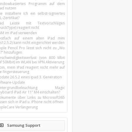
indowbasiertes Programm auf dem
pad nutzen
e installiere ich ein selbst-signiertes
L-Zertifikat?
Pad Leiste mit Textvorschlägen
uickType) reagiert nicht
SIM im iPad verwenden
ostfach auf einem alten iPad mini
s12.5.2) kann nicht eingerichtet werden
ple Pencil Pro lässt sich nicht zu „Wo
t?“ hinzufügen
eschwindigkeitsverlust (von 800 Mbit
uf 50Mbit) im WLAN bei VPN Aktivierung
oin, mein iPad reagiert nicht mehr auf
ie fingersteuerung
pdate 26.5.2 eines ipad 3. Generation
oftware-Update
intergrundbeleuchtung Magic
yboard iPad Air 11’’ M4 einschalten?
okumente über Links zu Microsoft365
ssen sich in iPad u. iPhone nicht öffnen
ppleCare Verlängerung
Samsung Support