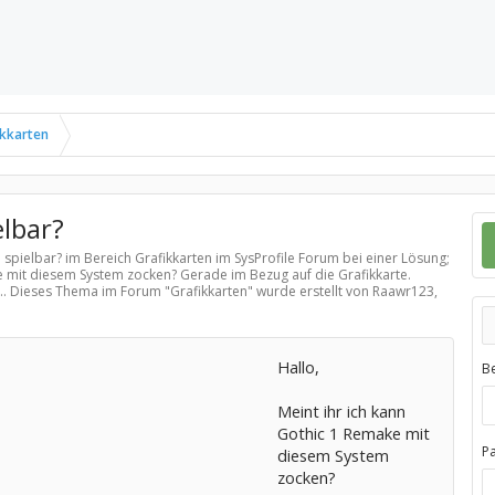
ikkarten
elbar?
e spielbar? im Bereich
Grafikkarten
im SysProfile Forum bei einer Lösung;
ke mit diesem System zocken? Gerade im Bezug auf die Grafikkarte.
... Dieses Thema im Forum "
Grafikkarten
" wurde erstellt von Raawr123,
Hallo,
B
Meint ihr ich kann
Gothic 1 Remake mit
P
diesem System
zocken?