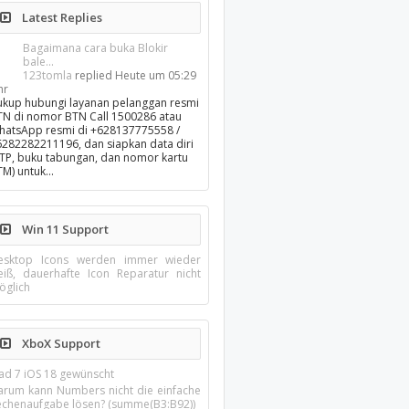
Latest Replies
Bagaimana cara buka Blokir
bale...
123tomla
replied
Heute um 05:29
hr
ukup hubungi layanan pelanggan resmi
TN di nomor BTN Call 1500286 atau
hatsApp resmi di +628137775558 /
6282282211196, dan siapkan data diri
KTP, buku tabungan, dan nomor kartu
TM) untuk…
Win 11 Support
esktop Icons werden immer wieder
eiß, dauerhafte Icon Reparatur nicht
öglich
XboX Support
Pad 7 iOS 18 gewünscht
arum kann Numbers nicht die einfache
echenaufgabe lösen? (summe(B3:B92))