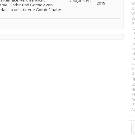
s Remake, veröffentlicht
Neuigkeiten
2019
W
 sie, Gothic und Gothic 2 von
I
t das so umstrittene Gothic 3 habe
Wi
SS
i
(Q
e
P
(o
Ap
is
G
a
M
d
U
S
H
Ke
D
la
A