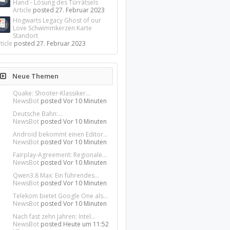
Hand - Lösung des Türrätsels
Article
posted
27. Februar 2023
Hogwarts Legacy Ghost of our
Love Schwimmkerzen Karte
Standort
ticle
posted
27. Februar 2023
Neue Themen
Quake: Shooter-Klassiker...
NewsBot
posted
Vor 10 Minuten
Deutsche Bahn:...
NewsBot
posted
Vor 10 Minuten
Android bekommt einen Editor...
NewsBot
posted
Vor 10 Minuten
Fairplay-Agreement: Regionale...
NewsBot
posted
Vor 10 Minuten
Qwen3.8 Max: Ein führendes...
NewsBot
posted
Vor 10 Minuten
Telekom bietet Google One als...
NewsBot
posted
Vor 10 Minuten
Nach fast zehn Jahren: Intel...
NewsBot
posted
Heute um 11:52