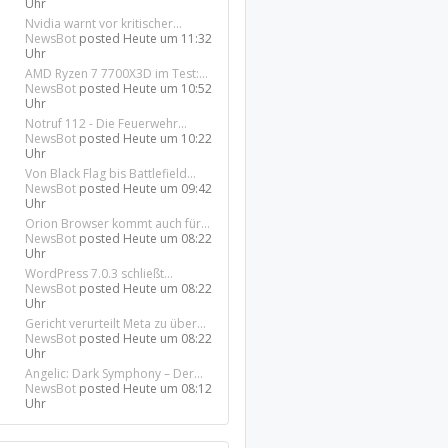
Uhr
Nvidia warnt vor kritischer...
NewsBot
posted
Heute um 11:32
Uhr
AMD Ryzen 7 7700X3D im Test:...
NewsBot
posted
Heute um 10:52
Uhr
Notruf 112 - Die Feuerwehr...
NewsBot
posted
Heute um 10:22
Uhr
Von Black Flag bis Battlefield...
NewsBot
posted
Heute um 09:42
Uhr
Orion Browser kommt auch für...
NewsBot
posted
Heute um 08:22
Uhr
WordPress 7.0.3 schließt...
NewsBot
posted
Heute um 08:22
Uhr
Gericht verurteilt Meta zu über...
NewsBot
posted
Heute um 08:22
Uhr
Angelic: Dark Symphony – Der...
NewsBot
posted
Heute um 08:12
Uhr