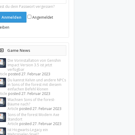
ast du dein Passwort vergessen?
Angemeldet
leiben
Game News
Die Vorinstallation von Genshin
Impact Version 3.5 ist jetzt
verfügbar
ticle
posted
27. Februar 2023
Du kannst Kelvin und andere NPCs
in Sons of the forest mit diesem
einfachen Befehl klonen
ticle
posted
27. Februar 2023
Wachsen Sons of the forest-
Bäume nach?
Article
posted
27. Februar 2023
Sons of the forest Modern Axe
Standort
Article
posted
27. Februar 2023
Ist Hogwarts-Legacy ein
Mehrspieler-Spiel?