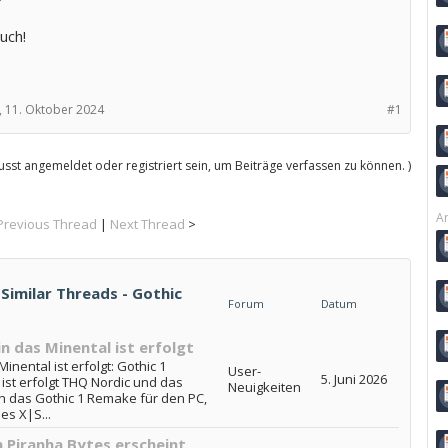
uch!
,
11. Oktober 2024
#1
sst angemeldet oder registriert sein, um Beiträge verfassen zu können. )
Ar
Previous Thread
|
Next Thread
>
 Similar Threads - Gothic
Forum
Datum
n das Minental ist erfolgt
nental ist erfolgt: Gothic 1
User-
5. Juni 2026
ist erfolgt THQ Nordic und das
Neuigkeiten
n das Gothic 1 Remake für den PC,
es X|S...
n Piranha Bytes erscheint