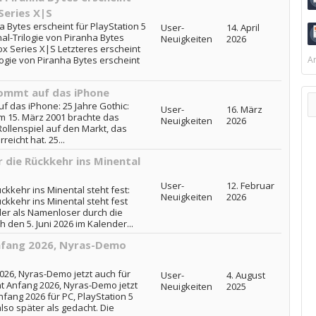
Series X|S
ha Bytes erscheint für PlayStation 5
User-
14. April
nal-Trilogie von Piranha Bytes
Neuigkeiten
2026
ox Series X|S Letzteres erscheint
ilogie von Piranha Bytes erscheint
Ar
kommt auf das iPhone
uf das iPhone: 25 Jahre Gothic:
User-
16. März
m 15. März 2001 brachte das
Neuigkeiten
2026
Rollenspiel auf den Markt, das
reicht hat. 25...
 die Rückkehr ins Minental
User-
12. Februar
ckkehr ins Minental steht fest:
Neuigkeiten
2026
ckkehr ins Minental steht fest
der als Namenloser durch die
h den 5. Juni 2026 im Kalender...
nfang 2026, Nyras-Demo
26, Nyras-Demo jetzt auch für
User-
4. August
t Anfang 2026, Nyras-Demo jetzt
Neuigkeiten
2025
nfang 2026 für PC, PlayStation 5
lso später als gedacht. Die