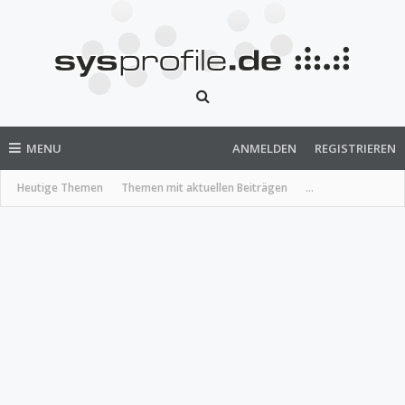
MENU
ANMELDEN
REGISTRIEREN
Heutige Themen
Themen mit aktuellen Beiträgen
...