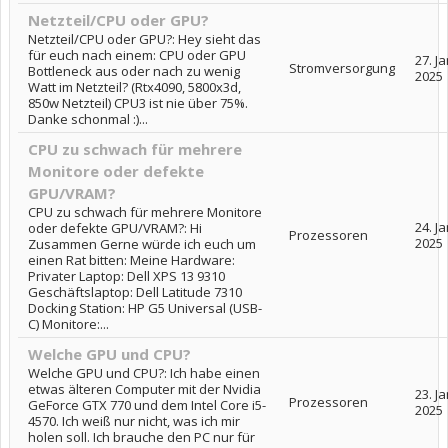
Netzteil/CPU oder GPU?
Netzteil/CPU oder GPU?: Hey sieht das
für euch nach einem: CPU oder GPU
27. J
Stromversorgung
Bottleneck aus oder nach zu wenig
2025
Watt im Netzteil? (Rtx4090, 5800x3d,
850w Netzteil) CPU3 ist nie über 75%.
Danke schonmal :)...
CPU zu schwach für mehrere
Monitore oder defekte
GPU/VRAM?
CPU zu schwach für mehrere Monitore
24. J
oder defekte GPU/VRAM?: Hi
Prozessoren
2025
Zusammen Gerne würde ich euch um
einen Rat bitten: Meine Hardware:
Privater Laptop: Dell XPS 13 9310
Geschäftslaptop: Dell Latitude 7310
Docking Station: HP G5 Universal (USB-
C) Monitore:...
Welche GPU und CPU?
Welche GPU und CPU?: Ich habe einen
etwas älteren Computer mit der Nvidia
23. J
Prozessoren
GeForce GTX 770 und dem Intel Core i5-
2025
4570. Ich weiß nur nicht, was ich mir
holen soll. Ich brauche den PC nur für