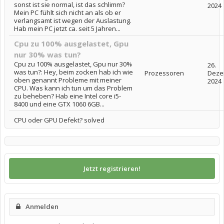
sonst ist sie normal, ist das schlimm?
2024
Mein PC fühlt sich nicht an als ob er
verlangsamt ist wegen der Auslastung.
Hab mein PC jetzt ca. seit 5 Jahren...
Cpu zu 100% ausgelastet, Gpu
nur 30% was tun?
Cpu zu 100% ausgelastet, Gpu nur 30%
26.
was tun?: Hey, beim zocken hab ich wie
Prozessoren
Deze
oben genannt Probleme mit meiner
2024
CPU. Was kann ich tun um das Problem
zu beheben? Hab eine Intel core i5-
8400 und eine GTX 1060 6GB...
CPU oder GPU Defekt? solved
Jetzt registrieren!
Anmelden