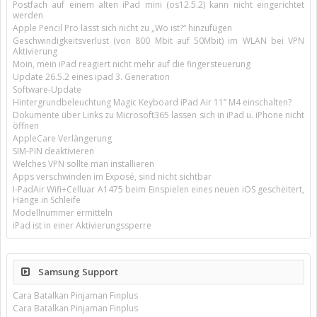
Postfach auf einem alten iPad mini (os12.5.2) kann nicht eingerichtet
werden
Apple Pencil Pro lässt sich nicht zu „Wo ist?“ hinzufügen
Geschwindigkeitsverlust (von 800 Mbit auf 50Mbit) im WLAN bei VPN
Aktivierung
Moin, mein iPad reagiert nicht mehr auf die fingersteuerung
Update 26.5.2 eines ipad 3. Generation
Software-Update
Hintergrundbeleuchtung Magic Keyboard iPad Air 11’’ M4 einschalten?
Dokumente über Links zu Microsoft365 lassen sich in iPad u. iPhone nicht
öffnen
AppleCare Verlängerung
SIM-PIN deaktivieren
Welches VPN sollte man installieren
Apps verschwinden im Exposé, sind nicht sichtbar
I-PadAir Wifi+Celluar A1475 beim Einspielen eines neuen iOS gescheitert,
Hänge in Schleife
Modellnummer ermitteln
iPad ist in einer Aktivierungssperre
Samsung Support
Cara Batalkan Pinjaman Finplus
Cara Batalkan Pinjaman Finplus