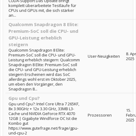
CUDA-Support Das Update bringt
komplett überarbeitete Testläufe für
CPUs und GPUs mit, die sich stärker
an...
Qualcomm Snapdragon 8 Elite:
Premium-SoC soll die CPU- und
GPU-Leistung erheblich
steigern
Qualcomm Snapdragon 8 Elite:
8. Apr
Premium-SoC soll die CPU- und GPU-
User-Neuigkeiten
2025
Leistung erheblich steigern: Qualcomm
Snapdragon 8 Elite: Premium-SoC soll
die CPU- und GPU-Leistung erheblich
steigern Erscheinen wird das SoC
allerdings wohl erst im Oktober 2025,
um eben den Vorgänger, den
Snapdragon 8...
Gpu und Cpu?
Gpu und Cpu?: Intel Core Ultra 7 265KF,
8x 3.90GHz + 12x 3.30 GHz, 33MB L3-
15.
Cache und NVIDIA GeForce RTX 4070
Prozessoren
Febr
12GB | Gigabyte Windforce OC Ist die
2025
Kombo gut
https://www.gutefrage.net/frage/gpu-
und-cpu-2