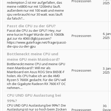
Prozessoren
redemption 2 ist mir aufgefallen, das
2025
meine rx6800 nur mit 1200mhz läuft.
außerdem nur mit 100 watt und meine
cpu verbraucht nur 30 watt. was läuft
da falsch?...
Passt die CPU zu der GPU?
Passt die CPU zu der GPU?: Hey, nur
6. Ja
eine kurze Frage! Würde der i5 10600k
Prozessoren
2025
gut zur rtx 4060 (8gb) passen?
https://www.gutefrage.net/frage/passt-
die-cpu-zu-der-gpu
Bottleneckt meine CPU und
meine GPU mein Mainboard?
Bottleneckt meine CPU und meine GPU
mein Mainboard?: Will mir als
3. Ja
Prozessoren
Mainboard ein Asus ROG Strix B650E-F
2025
holen. Als CPU habe ich an die AMD
Ryzen 5 7600X gedacht. Für die GPU will
ich die Gigabyte Radeon RX 7600 XT OC
nehmen....
CPU UND GPU Auslastung bei
99%?
CPU UND GPU Auslastung bei 99%?: Die
30.
Auslastung ist nur so hoch beim Zocken
Prozessoren
Deze