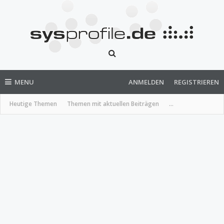
MENU
ANMELDEN
REGISTRIEREN
Heutige Themen
Themen mit aktuellen Beiträgen
...