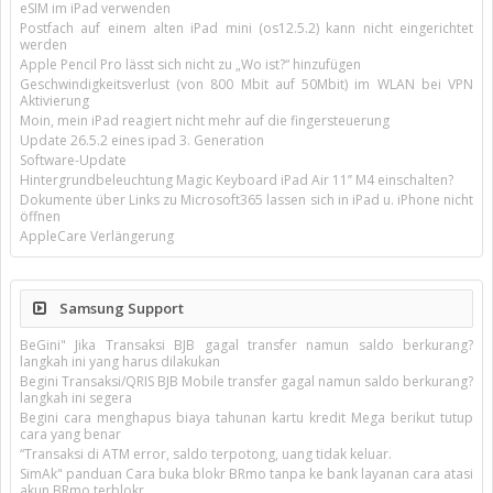
eSIM im iPad verwenden
Postfach auf einem alten iPad mini (os12.5.2) kann nicht eingerichtet
werden
Apple Pencil Pro lässt sich nicht zu „Wo ist?“ hinzufügen
Geschwindigkeitsverlust (von 800 Mbit auf 50Mbit) im WLAN bei VPN
Aktivierung
Moin, mein iPad reagiert nicht mehr auf die fingersteuerung
Update 26.5.2 eines ipad 3. Generation
Software-Update
Hintergrundbeleuchtung Magic Keyboard iPad Air 11’’ M4 einschalten?
Dokumente über Links zu Microsoft365 lassen sich in iPad u. iPhone nicht
öffnen
AppleCare Verlängerung
Samsung Support
BeGini" Jika Transaksi BJB gagal transfer namun saldo berkurang?
langkah ini yang harus dilakukan
Begini Transaksi/QRIS BJB Mobile transfer gagal namun saldo berkurang?
langkah ini segera
Begini cara menghapus biaya tahunan kartu kredit Mega berikut tutup
cara yang benar
“Transaksi di ATM error, saldo terpotong, uang tidak keluar.
SimAk" panduan Cara buka blokr BRmo tanpa ke bank layanan cara atasi
akun BRmo terblokr