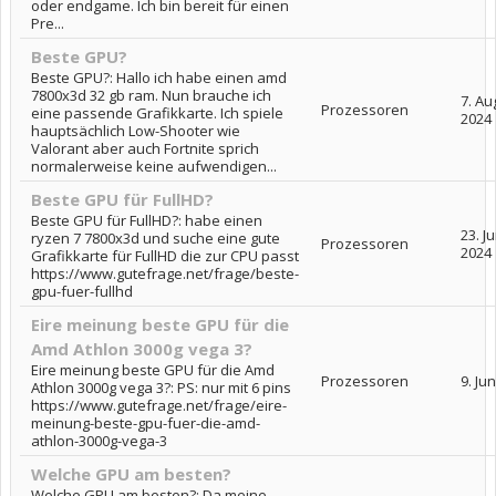
oder endgame. Ich bin bereit für einen
Pre...
Beste GPU?
Beste GPU?: Hallo ich habe einen amd
7800x3d 32 gb ram. Nun brauche ich
7. Au
Prozessoren
eine passende Grafikkarte. Ich spiele
2024
hauptsächlich Low-Shooter wie
Valorant aber auch Fortnite sprich
normalerweise keine aufwendigen...
Beste GPU für FullHD?
Beste GPU für FullHD?: habe einen
23. Ju
ryzen 7 7800x3d und suche eine gute
Prozessoren
2024
Grafikkarte für FullHD die zur CPU passt
https://www.gutefrage.net/frage/beste-
gpu-fuer-fullhd
Eire meinung beste GPU für die
Amd Athlon 3000g vega 3?
Eire meinung beste GPU für die Amd
Prozessoren
9. Ju
Athlon 3000g vega 3?: PS: nur mit 6 pins
https://www.gutefrage.net/frage/eire-
meinung-beste-gpu-fuer-die-amd-
athlon-3000g-vega-3
Welche GPU am besten?
Welche GPU am besten?: Da meine