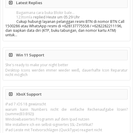
Latest Replies
Bagaimana cara buka Blokir bale...
123tomla
replied
Heute um 05:29 Uhr
Cukup hubungi layanan pelanggan resmi BTN di nomor BTN Call
1500286 atau WhatsApp resmi di +628137775558 / +6282282211196,
dan siapkan data diri (KTP, buku tabungan, dan nomor kartu ATM)
untuk…
Win 11 Support
She's ready to make your night better
Desktop Icons werden immer wieder weiß, dauerhafte Icon Reparatur
nicht möglich
XboX Support
iPad 7 iOS 18 gewünscht
warum kann Numbers nicht die einfache Rechenaufgabe lösen?
(summe(B3:B92))
Windowbasiertes Programm auf dem Ipad nutzen
Wie installiere ich ein selbst-signiertes SSL-Zertifikat?
iPad Leiste mit Textvorschlägen (QuickType) reagiert nicht