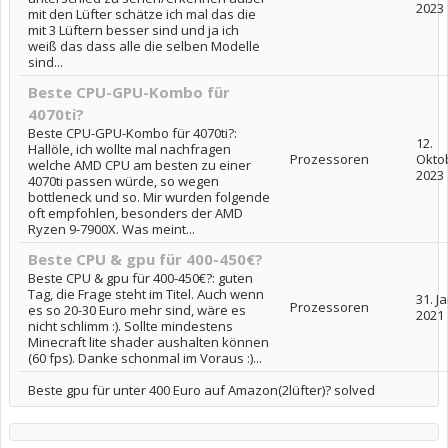
2023
mit den Lüfter schätze ich mal das die
mit 3 Lüftern besser sind und ja ich
weiß das dass alle die selben Modelle
sind...
Beste CPU-GPU-Kombo für
4070ti?
Beste CPU-GPU-Kombo für 4070ti?:
12.
Hallöle, ich wollte mal nachfragen
Prozessoren
Okto
welche AMD CPU am besten zu einer
2023
4070ti passen würde, so wegen
bottleneck und so. Mir wurden folgende
oft empfohlen, besonders der AMD
Ryzen 9-7900X. Was meint...
Beste CPU & gpu für 400-450€?
Beste CPU & gpu für 400-450€?: guten
Tag, die Frage steht im Titel. Auch wenn
31. J
Prozessoren
es so 20-30 Euro mehr sind, wäre es
2021
nicht schlimm :). Sollte mindestens
Minecraft lite shader aushalten können
(60 fps). Danke schonmal im Voraus :)...
Beste gpu für unter 400 Euro auf Amazon(2lüfter)? solved