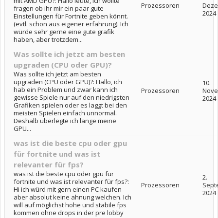
mit AMD GPU?: Hallo leute, ich wollte
Prozessoren
Deze
fragen ob ihr mir ein paar gute
2024
Einstellungen für Fortnite geben könnt.
(evtl. schon aus eigener erfahrung). Ich
würde sehr gerne eine gute grafik
haben, aber trotzdem...
Was sollte ich jetzt am besten
upgraden (CPU oder GPU)?
Was sollte ich jetzt am besten
upgraden (CPU oder GPU)?: Hallo, ich
10.
hab ein Problem und zwar kann ich
Prozessoren
Nove
gewisse Spiele nur auf den niedrigsten
2024
Grafiken spielen oder es laggt bei den
meisten Spielen einfach unnormal.
Deshalb überlegte ich lange meine
GPU...
was ist die beste cpu oder gpu
für fortnite und was ist
relevanter für fps?
was ist die beste cpu oder gpu für
2.
fortnite und was ist relevanter für fps?:
Prozessoren
Sept
Hi ich würd mit gern einen PC kaufen
2024
aber absolut keine ahnung welchen. Ich
will auf möglichst hohe und stabile fps
kommen ohne drops in der pre lobby