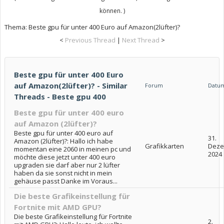
können. )
Thema:
Beste gpu für unter 400 Euro auf Amazon(2lüfter)?
<
Previous Thread
|
Next Thread
>
Beste gpu für unter 400 Euro
auf Amazon(2lüfter)? - Similar
Forum
Datu
Threads - Beste gpu 400
Beste gpu für unter 400 euro
auf Amazon (2lüfter)?
Beste gpu für unter 400 euro auf
31.
Amazon (2lüfter)?: Hallo ich habe
Grafikkarten
Deze
momentan eine 2060 in meinen pc und
2024
möchte diese jetzt unter 400 euro
upgraden sie darf aber nur 2 lüfter
haben da sie sonst nicht in mein
gehäuse passt Danke im Voraus...
Die beste Grafikeinstellung für
Fortnite mit AMD GPU?
Die beste Grafikeinstellung für Fortnite
2.