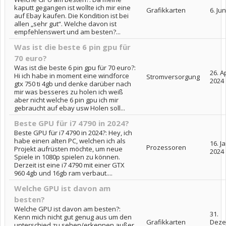
kaputt gegangen ist wollte ich mir eine
Grafikkarten
6. Ju
auf Ebay kaufen. Die Kondition ist bei
allen „sehr gut“. Welche davon ist
empfehlenswert und am besten?...
Was ist die beste 6 pin gpu für
70 euro?
Was ist die beste 6 pin gpu für 70 euro?:
26. Ap
Hi ich habe in moment eine windforce
Stromversorgung
2024
gtx 750 ti 4gb und denke darüber nach
mir was besseres zu holen ich weiß
aber nicht welche 6 pin gpu ich mir
gebraucht auf ebay usw Holen soll...
Beste GPU für i7 4790 in 2024?
Beste GPU für i7 4790 in 2024?: Hey, ich
habe einen alten PC, welchen ich als
16. J
Prozessoren
Projekt aufrüsten möchte, um neue
2024
Spiele in 1080p spielen zu können.
Derzeit ist eine i7 4790 mit einer GTX
960 4gb und 16gb ram verbaut....
Welche GPU ist davon am
besten?
Welche GPU ist davon am besten?:
31.
Kenn mich nicht gut genug aus um den
Grafikkarten
Deze
unterschied zu sehen/erkennen außer