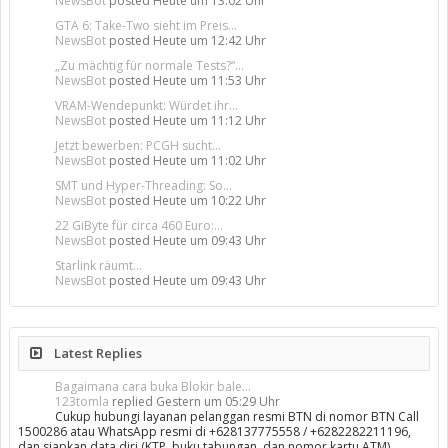
NewsBot
posted
Heute um 13:02 Uhr
GTA 6: Take-Two sieht im Preis...
NewsBot
posted
Heute um 12:42 Uhr
„Zu mächtig für normale Tests?“...
NewsBot
posted
Heute um 11:53 Uhr
VRAM-Wendepunkt: Würdet ihr...
NewsBot
posted
Heute um 11:12 Uhr
Jetzt bewerben: PCGH sucht...
NewsBot
posted
Heute um 11:02 Uhr
SMT und Hyper-Threading: So...
NewsBot
posted
Heute um 10:22 Uhr
22 GiByte für circa 460 Euro:...
NewsBot
posted
Heute um 09:43 Uhr
Starlink räumt...
NewsBot
posted
Heute um 09:43 Uhr
Latest Replies
Bagaimana cara buka Blokir bale...
123tomla
replied
Gestern um 05:29 Uhr
Cukup hubungi layanan pelanggan resmi BTN di nomor BTN Call
1500286 atau WhatsApp resmi di +628137775558 / +6282282211196,
dan siapkan data diri (KTP, buku tabungan, dan nomor kartu ATM)