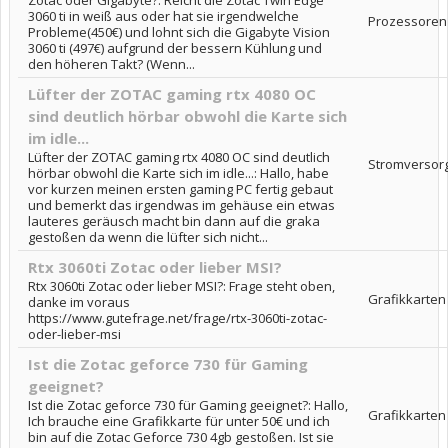
Zotac oder Gigabyte?: Reicht die Zotac Twin Edge
3060 ti in weiß aus oder hat sie irgendwelche
Prozessoren
Probleme(450€) und lohnt sich die Gigabyte Vision
3060 ti (497€) aufgrund der bessern Kühlung und
den höheren Takt? (Wenn...
Lüfter der ZOTAC gaming rtx 4080 OC
sind deutlich hörbar obwohl die Karte sich
im idle...
Lüfter der ZOTAC gaming rtx 4080 OC sind deutlich
Stromversor
hörbar obwohl die Karte sich im idle...: Hallo, habe
vor kurzen meinen ersten gaming PC fertig gebaut
und bemerkt das irgendwas im gehäuse ein etwas
lauteres geräusch macht bin dann auf die graka
gestoßen da wenn die lüfter sich nicht...
Rtx 3060ti Zotac oder lieber MSI?
Rtx 3060ti Zotac oder lieber MSI?: Frage steht oben,
Grafikkarten
danke im voraus
https://www.gutefrage.net/frage/rtx-3060ti-zotac-
oder-lieber-msi
Ist die Zotac geforce 730 für Gaming
geeignet?
Ist die Zotac geforce 730 für Gaming geeignet?: Hallo,
Grafikkarten
Ich brauche eine Grafikkarte für unter 50€ und ich
bin auf die Zotac Geforce 730 4gb gestoßen. Ist sie