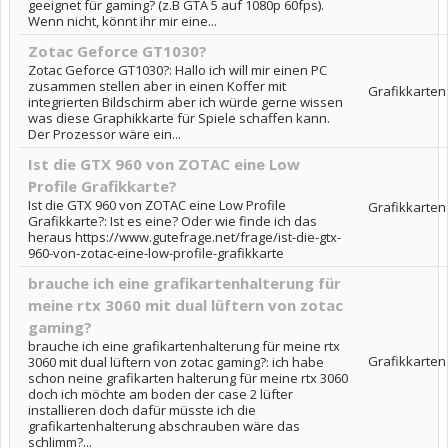
geeignet für gaming? (z.B GTA 5 auf 1080p 60fps).
Wenn nicht, könnt ihr mir eine...
Zotac Geforce GT1030?
Zotac Geforce GT1030?: Hallo ich will mir einen PC
zusammen stellen aber in einen Koffer mit
Grafikkarten
integrierten Bildschirm aber ich würde gerne wissen
was diese Graphikkarte für Spiele schaffen kann.
Der Prozessor wäre ein...
Ist die GTX 960 von ZOTAC eine Low
Profile Grafikkarte?
Ist die GTX 960 von ZOTAC eine Low Profile
Grafikkarten
Grafikkarte?: Ist es eine? Oder wie finde ich das
heraus https://www.gutefrage.net/frage/ist-die-gtx-
960-von-zotac-eine-low-profile-grafikkarte
brauche ich eine grafikartenhalterung für
meine rtx 3060 mit dual lüftern von zotac
gaming?
brauche ich eine grafikartenhalterung für meine rtx
Grafikkarten
3060 mit dual lüftern von zotac gaming?: ich habe
schon neine grafikarten halterung für meine rtx 3060
doch ich möchte am boden der case 2 lüfter
installieren doch dafür müsste ich die
grafikartenhalterung abschrauben wäre das
schlimm?...