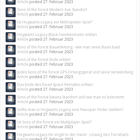
Article
posted
27. Februar 2023
Sons of the forest Modern Axe Standort
Article
posted
27. Februar 2023
Ist Hogwarts-Legacy ein Mehrspieler-Spiel?
Article
posted
27. Februar 2023
Hogwarts Legacy Black Familienmotto erklärt
Article
posted
27. Februar 2023
Sons of the forest Bauanleitung - wie man seine Basis baut
Article
posted
27. Februar 2023
Sons of the forest Ende erklärt
Article
posted
27. Februar 2023
Jedes Sons of the forest GPS-Ortungsgerät und seine Verwendung
Article
posted
27. Februar 2023
Das Ende des Dead Space Remakes erklärt
Article
posted
27. Februar 2023
Sons of the forest katana Standort und wie man es bekommt
Article
posted
27. Februar 2023
Sollte man in Hogwarts Legacy eine Fwooper-Feder stehlen?
Article
posted
27. Februar 2023
Ist Sons of the forest ein Multiplayer-Spiel?
Article
posted
27. Februar 2023
Hogwarts Legacy Ein Vogel in der Hand - Lösung des Türrätsels
Article
posted
27. Februar 2023