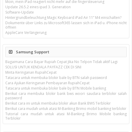
Moin, mein iPad reagiert nicht mehr auf die fingersteuerung
Update 26.5.2 eines ipad 3. Generation
Software-Update
Hintergrundbeleuchtung Magic Keyboard iPad Air 11’’ M4 einschalten?
Dokumente über Links zu Microsoft365 lassen sich in iPad u. iPhone nicht
öffnen
AppleCare Verlängerung
Samsung Support
Bagaimana Cara Bayar Rupiah Cepat Jika No Telpon Tidak aktif Lagi
SOLUSI UNTUK KENDALA PAYFAZZ CEK DI SINI
Minta Keringanan RupiahCepat
Tatacara untuk membuka blokir bale by BTN salah password
Cara Ajukan Keringanan Pembayaran RupiahCepat
Tatacara untuk membuka blokir bale by BTN Mobile banking
Berikut cara membuka blokir bank bws woori saudara terblokir salah
password
Berikut cara ini untuk membuka blokir akun Bank BWS Terblokir
Berikut cara mudah untuk atasi M-Banking Brimo mobil banking terblokir
Tutorial cara mudah untuk atasi M-Banking Brimo Mobile banking
Terblokir