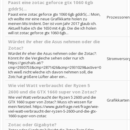
Paast eine zotac geforce gtx 1060 6gb
gddr5(...
Paast eine zotac geforce gtx 1060 6gb gddr5(...: Moin,
Prozessoren
ich wollte mir eine neue Grafikkarte holen zu
meinen Msi trident. Der ist vom Jahr 2017 glaub ich.
Aktuell habe ich die 1650 mit 4 gb. Die die ich holen
will ist zotac geforce gtx 1060 6gb...
Würdet ihr eher die Asus nehmen oder die
Zotac?
Würdet ihr eher die Asus nehmen oder die Zotac?:
Könnt ihr die Vergleiche sehen oder nur ich
Stromversor
https://geizhals.at/?
cmp=2930753&cmp=2871426&cmp=2931029&active=0
Ich wieß nicht wleche ich davon nehmen soll, die
Zotc hat größere Lüfter aber ein...
Wie viel Watt verbraucht der Ryzen 5
2600 und die GTX 1660 super von Zotac?
Wie viel Watt verbraucht der Ryzen 5 2600 und die
Grafikkarten
GTX 1660 super von Zotac?: Muss ich wissen für
mein Netzteil. https://www.gutefrage.net/frage/wie-
viel-watt-verbraucht-der-ryzen-5-2600-und-die-gtx-
1660-super-von-zotac
Zotac oder Gigabyte?