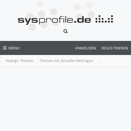
MENU
ANMELDEN
REGISTRIEREN
Heutige Themen
Themen mit aktuellen Beiträgen
...