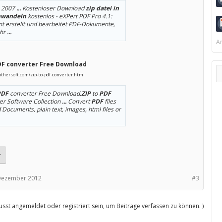
. 2007
...
Kostenloser Download
zip datei in
mwandeln
kostenlos - eXPert PDF Pro 4.1:
nt erstellt und bearbeitet PDF-Dokumente,
hr
...
Ar
DF converter Free Download
rothersoft.com/zip-to-pdf-converter.html
PDF
converter Free Download,
ZIP
to
PDF
er Software Collection
...
Convert
PDF
files
 Documents, plain text, images, html files or
r
Dezember 2012
#3
sst angemeldet oder registriert sein, um Beiträge verfassen zu können. )