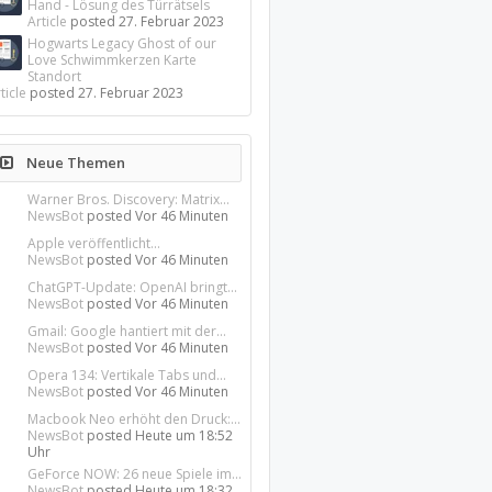
Hand - Lösung des Türrätsels
Article
posted
27. Februar 2023
Hogwarts Legacy Ghost of our
Love Schwimmkerzen Karte
Standort
ticle
posted
27. Februar 2023
Neue Themen
Warner Bros. Discovery: Matrix...
NewsBot
posted
Vor 46 Minuten
Apple veröffentlicht...
NewsBot
posted
Vor 46 Minuten
ChatGPT-Update: OpenAI bringt...
NewsBot
posted
Vor 46 Minuten
Gmail: Google hantiert mit der...
NewsBot
posted
Vor 46 Minuten
Opera 134: Vertikale Tabs und...
NewsBot
posted
Vor 46 Minuten
Macbook Neo erhöht den Druck:...
NewsBot
posted
Heute um 18:52
Uhr
GeForce NOW: 26 neue Spiele im...
NewsBot
posted
Heute um 18:32