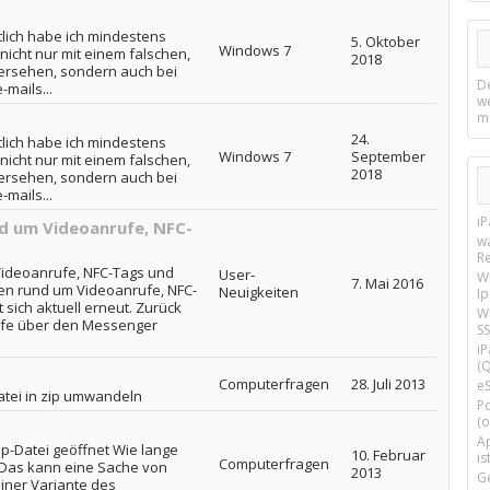
lich habe ich mindestens
5. Oktober
Windows 7
icht nur mit einem falschen,
2018
versehen, sondern auch bei
D
mails...
w
m
24.
lich habe ich mindestens
Windows 7
September
icht nur mit einem falschen,
2018
versehen, sondern auch bei
mails...
i
 um Videoanrufe, NFC-
w
R
ideoanrufe, NFC-Tags und
User-
W
7. Mai 2016
en rund um Videoanrufe, NFC-
Neuigkeiten
I
 sich aktuell erneut. Zurück
Wi
ufe über den Messenger
SS
i
(Q
Computerfragen
28. Juli 2013
e
atei in zip umwandeln
P
(o
Ap
zip-Datei geöffnet Wie lange
10. Februar
is
Computerfragen
? Das kann eine Sache von
2013
G
einer Variante des