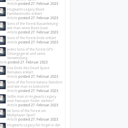
Article
posted
27. Februar 2023
Hogwarts Legacy Black
Familienmotto erklärt
Article
posted
27. Februar 2023
Sons of the forest Bauanleitung -
wie man seine Basis baut
Article
posted
27. Februar 2023
Sons of the forest Ende erklärt
Article
posted
27. Februar 2023
Jedes Sons of the forest GPS-
Ortungsgerät und seine
Verwendung
ticle
posted
27. Februar 2023
Das Ende des Dead Space
Remakes erklärt
Article
posted
27. Februar 2023
Sons of the forest katana Standort
und wie man es bekommt
Article
posted
27. Februar 2023
Sollte man in Hogwarts Legacy
eine Fwooper-Feder stehlen?
Article
posted
27. Februar 2023
Ist Sons of the forest ein
Multiplayer-Spiel?
Article
posted
27. Februar 2023
Hogwarts Legacy Ein Vogel in der