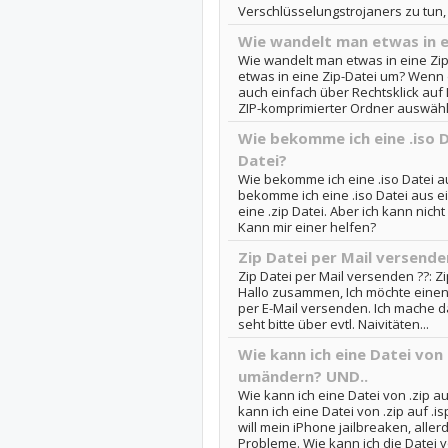
Verschlüsselungstrojaners zu tun, 
Wie wandelt man etwas in e
Wie wandelt man etwas in eine Zi
etwas in eine Zip-Datei um? Wenn
auch einfach über Rechtsklick au
ZIP-komprimierter Ordner auswähle
Wie bekomme ich eine .iso D
Datei?
Wie bekomme ich eine .iso Datei au
bekomme ich eine .iso Datei aus ei
eine .zip Datei. Aber ich kann nicht
Kann mir einer helfen?
Zip Datei per Mail versende
Zip Datei per Mail versenden ??: Z
Hallo zusammen, Ich möchte einen
per E-Mail versenden. Ich mache da
seht bitte über evtl. Naivitäten...
Wie kann ich eine Datei von 
umändern? UND..
Wie kann ich eine Datei von .zip a
kann ich eine Datei von .zip auf .
will mein iPhone jailbreaken, aller
Probleme. Wie kann ich die Datei vo