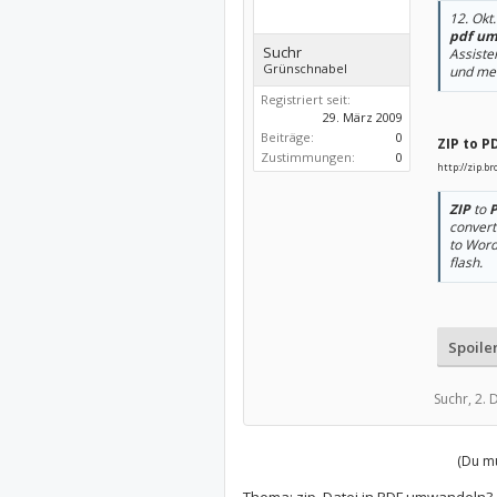
12. Okt
pdf u
Suchr
Assiste
Grünschnabel
und me
Registriert seit:
29. März 2009
Beiträge:
0
ZIP to P
Zustimmungen:
0
http://zip.b
ZIP
to
convert
to Word
flash.
Spoile
Suchr,
2. 
(Du mu
Thema:
zip. Datei in PDF umwandeln?