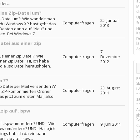
a
der...
M
d
ine Zip-Datei um?
U
p-Datei um?: Wie wandelt man
25. Januar
Computerfragen
S
 du Windows XP hast geht das
2013
H
f Destop dann auf "Neu" und
Ke
n. Bei Windows 7...
D
atei aus einer Zip
la
A
7.
s einer Zip Datei?: Wie
Computerfragen
Dezember
ner Zip Datei? Hi, ich habe
2012
 die .iso Datei herausholen.
P
n ??
S
ip Datei per Mail versenden ??
23. August
L
Computerfragen
 ZIP-komprimierten Ordner
2011
" 
s jetzt zum ersten Mal, also
s
"
A
.zip auf .ispw
J
Sa
uf .ispw umändern? UND..: Wie
Computerfragen
9. Juni 2011
C
ispw umändern? UND.. Hallo,ich
C
dings hab ich da ein paar
C
n .zip auf .ispw...