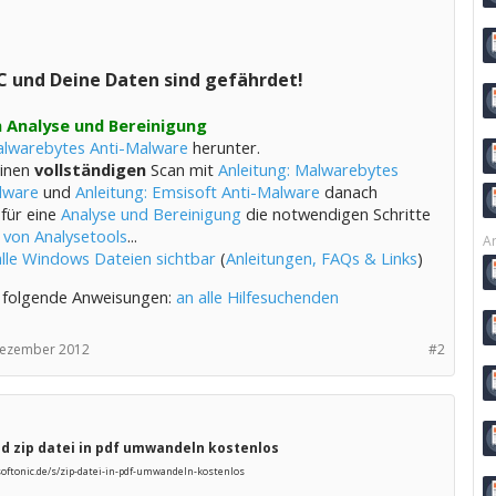
C und Deine Daten sind gefährdet!
 Analyse und Bereinigung
lwarebytes Anti-Malware
herunter.
einen
vollständigen
Scan mit
Anleitung: Malwarebytes
lware
und
Anleitung: Emsisoft Anti-Malware
danach
 für eine
Analyse und Bereinigung
die notwendigen Schritte
 von Analysetools
...
Ar
alle Windows Dateien sichtbar
(
Anleitungen, FAQs & Links
)
 folgende Anweisungen:
an alle Hilfesuchenden
Dezember 2012
#2
 zip datei in pdf umwandeln kostenlos
oftonic.de/s/zip-datei-in-pdf-umwandeln-kostenlos