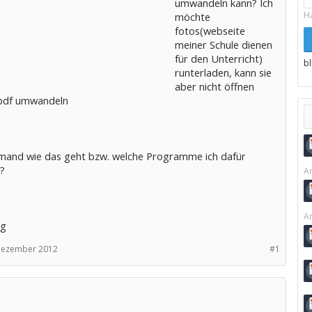
umwandeln kann? Ich
H
möchte
fotos(webseite
meiner Schule dienen
für den Unterricht)
b
runterladen, kann sie
aber nicht öffnen
 pdf umwandeln
mand wie das geht bzw. welche Programme ich dafür
?
Ar
Ar
Lg
Dezember 2012
#1