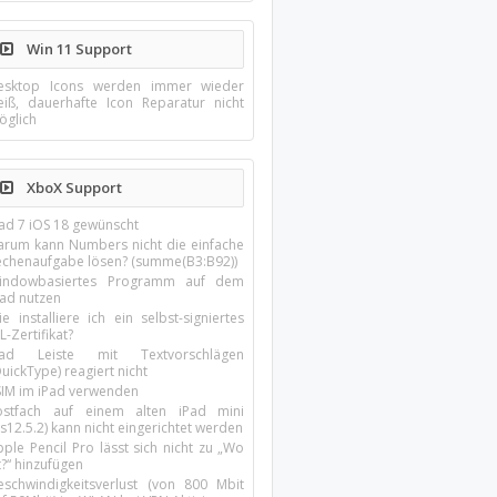
Win 11 Support
esktop Icons werden immer wieder
eiß, dauerhafte Icon Reparatur nicht
öglich
XboX Support
Pad 7 iOS 18 gewünscht
arum kann Numbers nicht die einfache
echenaufgabe lösen? (summe(B3:B92))
indowbasiertes Programm auf dem
pad nutzen
e installiere ich ein selbst-signiertes
L-Zertifikat?
Pad Leiste mit Textvorschlägen
uickType) reagiert nicht
SIM im iPad verwenden
ostfach auf einem alten iPad mini
s12.5.2) kann nicht eingerichtet werden
ple Pencil Pro lässt sich nicht zu „Wo
t?“ hinzufügen
eschwindigkeitsverlust (von 800 Mbit