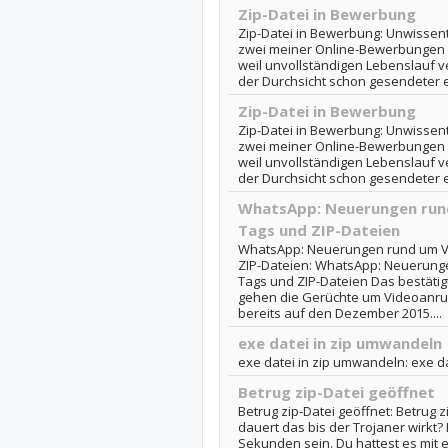
Zip-Datei in Bewerbung
Zip-Datei in Bewerbung: Unwissent
zwei meiner Online-Bewerbungen n
weil unvollständigen Lebenslauf 
der Durchsicht schon gesendeter e-
Zip-Datei in Bewerbung
Zip-Datei in Bewerbung: Unwissent
zwei meiner Online-Bewerbungen n
weil unvollständigen Lebenslauf 
der Durchsicht schon gesendeter e-
WhatsApp: Neuerungen rund
Tags und ZIP-Dateien
WhatsApp: Neuerungen rund um V
ZIP-Dateien: WhatsApp: Neuerung
Tags und ZIP-Dateien Das bestätigt
gehen die Gerüchte um Videoanr
bereits auf den Dezember 2015....
exe datei in zip umwandeln
exe datei in zip umwandeln: exe d
Betrug zip-Datei geöffnet
Betrug zip-Datei geöffnet: Betrug 
dauert das bis der Trojaner wirkt
Sekunden sein. Du hattest es mit 