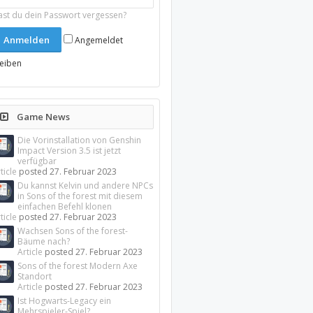
ast du dein Passwort vergessen?
Angemeldet
leiben
Game News
Die Vorinstallation von Genshin
Impact Version 3.5 ist jetzt
verfügbar
ticle
posted
27. Februar 2023
Du kannst Kelvin und andere NPCs
in Sons of the forest mit diesem
einfachen Befehl klonen
ticle
posted
27. Februar 2023
Wachsen Sons of the forest-
Bäume nach?
Article
posted
27. Februar 2023
Sons of the forest Modern Axe
Standort
Article
posted
27. Februar 2023
Ist Hogwarts-Legacy ein
Mehrspieler-Spiel?