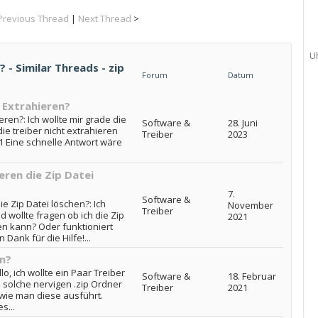
Previous Thread
|
Next Thread
>
U
 - Similar Threads - zip
Forum
Datum
1 Extrahieren?
eren?: Ich wollte mir grade die
Software &
28. Juni
ie treiber nicht extrahieren
Treiber
2023
11 Eine schnelle Antwort wäre
ren die Zip Datei
7.
Software &
 Zip Datei löschen?: Ich
November
Treiber
d wollte fragen ob ich die Zip
2021
n kann? Oder funktioniert
Dank für die Hilfe!...
en?
lo, ich wollte ein Paar Treiber
Software &
18. Februar
s solche nervigen .zip Ordner
Treiber
2021
 wie man diese ausführt.
s...