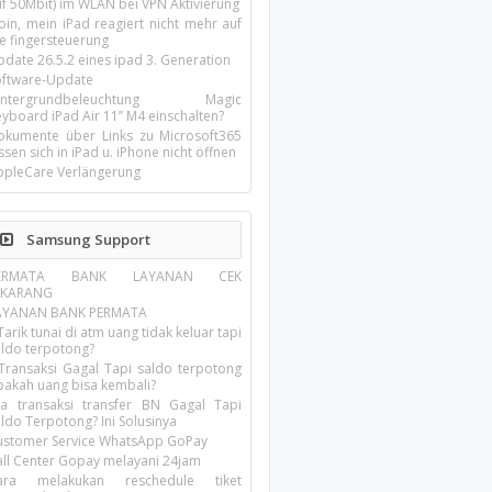
uf 50Mbit) im WLAN bei VPN Aktivierung
oin, mein iPad reagiert nicht mehr auf
ie fingersteuerung
pdate 26.5.2 eines ipad 3. Generation
oftware-Update
intergrundbeleuchtung Magic
yboard iPad Air 11’’ M4 einschalten?
okumente über Links zu Microsoft365
ssen sich in iPad u. iPhone nicht öffnen
ppleCare Verlängerung
Samsung Support
ERMATA BANK LAYANAN CEK
EKARANG
AYANAN BANK PERMATA
Tarik tunai di atm uang tidak keluar tapi
aldo terpotong?
 Transaksi Gagal Tapi saldo terpotong
pakah uang bisa kembali?
ika transaksi transfer BN Gagal Tapi
ldo Terpotong? Ini Solusinya
ustomer Service WhatsApp GoPay
all Center Gopay melayani 24jam
ara melakukan reschedule tiket