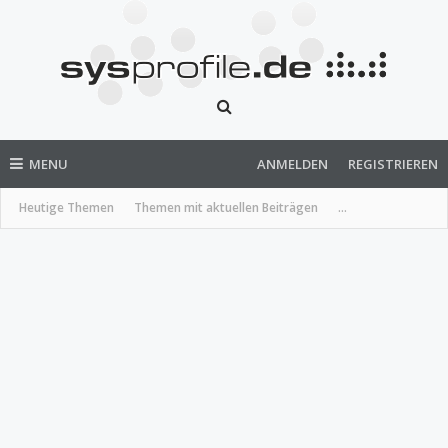
MENU
ANMELDEN
REGISTRIEREN
Heutige Themen
Themen mit aktuellen Beiträgen
...