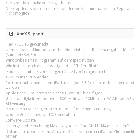
She's ready to make your night better
Desktop Icons werden immer wieder weiß, dauerhafte Icon Reparatur
nicht möglich
XboX Support
iPad 7 iOS 18 gewünscht
warum kann Numbers nicht die einfache Rechenaufgabe lösen?
(summe(B3:B92))
Windowbasiertes Programm auf dem Ipad nutzen
Wie installiere ich ein selbst-signiertes SSL-Zertifikat?
iPad Leiste mit Textvorschlägen (QuickType) reagiert nicht
eSIM im iPad verwenden
Postfach auf einem alten iPad mini (os12.5.2) kann nicht eingerichtet
werden
Apple Pencil Pro lässt sich nicht zu „Wo ist?“ hinzufügen
Geschwindigkeitsverlust (von 800 Mbit auf 50Mbit) im WLAN bei VPN
Aktivierung
Moin, mein iPad reagiert nicht mehr auf die fingersteuerung
Update 26.5.2 eines ipad 3. Generation
Software-Update
Hintergrundbeleuchtung Magic Keyboard iPad Air 11’’ M4 einschalten?
Dokumente über Links zu Microsoft365 lassen sich in iPad u. iPhone nicht
öffnen