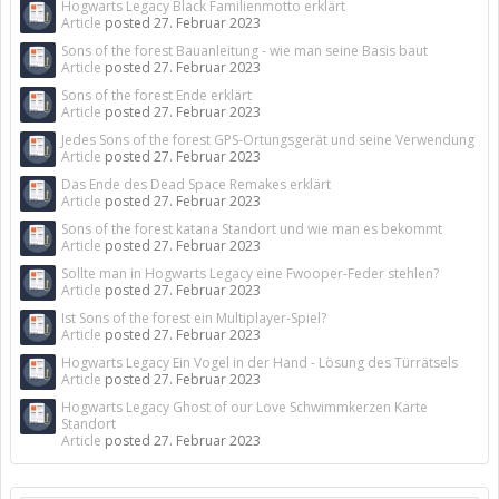
Hogwarts Legacy Black Familienmotto erklärt
Article
posted
27. Februar 2023
Sons of the forest Bauanleitung - wie man seine Basis baut
Article
posted
27. Februar 2023
Sons of the forest Ende erklärt
Article
posted
27. Februar 2023
Jedes Sons of the forest GPS-Ortungsgerät und seine Verwendung
Article
posted
27. Februar 2023
Das Ende des Dead Space Remakes erklärt
Article
posted
27. Februar 2023
Sons of the forest katana Standort und wie man es bekommt
Article
posted
27. Februar 2023
Sollte man in Hogwarts Legacy eine Fwooper-Feder stehlen?
Article
posted
27. Februar 2023
Ist Sons of the forest ein Multiplayer-Spiel?
Article
posted
27. Februar 2023
Hogwarts Legacy Ein Vogel in der Hand - Lösung des Türrätsels
Article
posted
27. Februar 2023
Hogwarts Legacy Ghost of our Love Schwimmkerzen Karte
Standort
Article
posted
27. Februar 2023