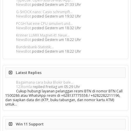
TypeCue: Open-Source-Mac-App...
NewsBot
posted
Gestern um 21:33 Uhr
G-SHOCK nano: Casio schrumpft...
NewsBot
posted
Gestern um 19:32 Uhr
PCGH hat eine CPU simuliert und...
NewsBot
posted
Gestern um 18:32 Uhr
Krinner LUMIX Magnet-it!: Neue...
NewsBot
posted
Gestern um 18:22 Uhr
Bundesbank-Statistik:...
NewsBot
posted
Gestern um 18:22 Uhr
Latest Replies
Bagaimana cara buka Blokir bale...
123tomla
replied
Freitag um 05:29 Uhr
Cukup hubungi layanan pelanggan resmi BTN di nomor BTN Call
1500286 atau WhatsApp resmi di +628137775558 / +6282282211196,
dan siapkan data diri (KTP, buku tabungan, dan nomor kartu ATM)
untuk…
Win 11 Support