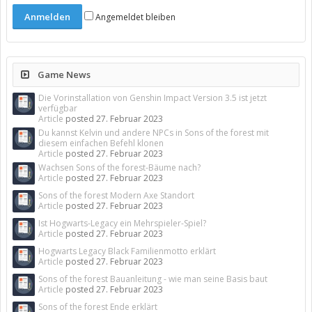
Angemeldet bleiben
Game News
Die Vorinstallation von Genshin Impact Version 3.5 ist jetzt
verfügbar
Article
posted
27. Februar 2023
Du kannst Kelvin und andere NPCs in Sons of the forest mit
diesem einfachen Befehl klonen
Article
posted
27. Februar 2023
Wachsen Sons of the forest-Bäume nach?
Article
posted
27. Februar 2023
Sons of the forest Modern Axe Standort
Article
posted
27. Februar 2023
Ist Hogwarts-Legacy ein Mehrspieler-Spiel?
Article
posted
27. Februar 2023
Hogwarts Legacy Black Familienmotto erklärt
Article
posted
27. Februar 2023
Sons of the forest Bauanleitung - wie man seine Basis baut
Article
posted
27. Februar 2023
Sons of the forest Ende erklärt