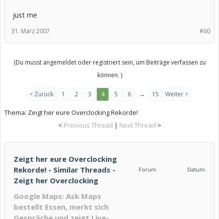
just me
31. März 2007
#60
(Du musst angemeldet oder registriert sein, um Beiträge verfassen zu
können. )
< Zurück
1
2
3
4
5
6
→
15
Weiter >
Thema:
Zeigt her eure Overclocking Rekorde!
<
Previous Thread
|
Next Thread
>
Zeigt her eure Overclocking
Rekorde! - Similar Threads -
Forum
Datum
Zeigt her Overclocking
Google Maps: Ask Maps
bestellt Essen, merkt sich
Gespräche und zeigt Live-