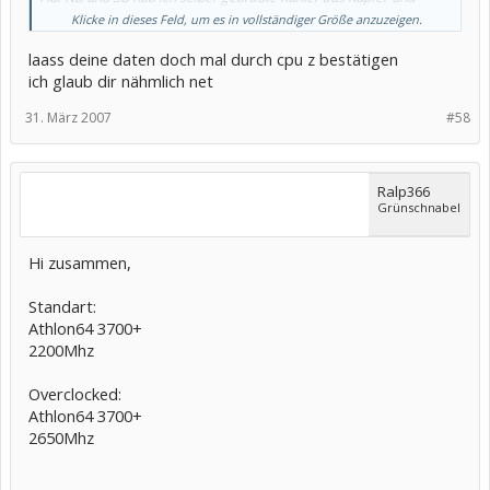
verchromten Stahl (ich mach das auf Arbeit bei mir *gg*)
Klicke in dieses Feld, um es in vollständiger Größe anzuzeigen.
laass deine daten doch mal durch cpu z bestätigen
ich glaub dir nähmlich net
31. März 2007
#58
Ralp366
Grünschnabel
Hi zusammen,
Standart:
Athlon64 3700+
2200Mhz
Overclocked:
Athlon64 3700+
2650Mhz