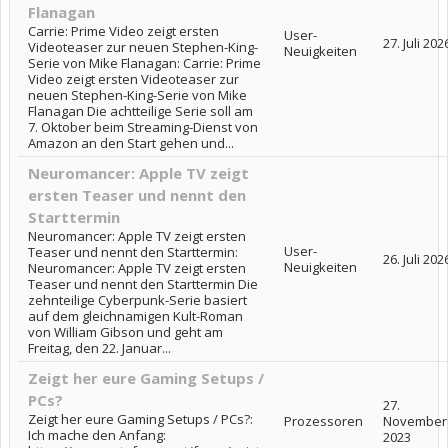
Flanagan
Carrie: Prime Video zeigt ersten
User-
27. Juli 202
Videoteaser zur neuen Stephen-King-
Neuigkeiten
Serie von Mike Flanagan: Carrie: Prime
Video zeigt ersten Videoteaser zur
neuen Stephen-King-Serie von Mike
Flanagan Die achtteilige Serie soll am
7. Oktober beim Streaming-Dienst von
Amazon an den Start gehen und...
Neuromancer: Apple TV zeigt
ersten Teaser und nennt den
Starttermin
Neuromancer: Apple TV zeigt ersten
User-
Teaser und nennt den Starttermin:
26. Juli 202
Neuigkeiten
Neuromancer: Apple TV zeigt ersten
Teaser und nennt den Starttermin Die
zehnteilige Cyberpunk-Serie basiert
auf dem gleichnamigen Kult-Roman
von William Gibson und geht am
Freitag, den 22. Januar...
Zeigt her eure Gaming Setups /
PCs?
27.
Zeigt her eure Gaming Setups / PCs?:
Prozessoren
November
Ich mache den Anfang:
2023