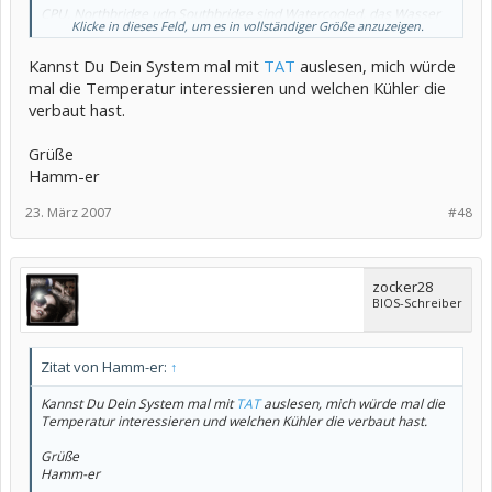
CPU, Northbridge udn Southbridge sind Watercooled, das Wasser
Klicke in dieses Feld, um es in vollständiger Größe anzuzeigen.
wird von 2x Nexxxos Pro runter gekühlt, und auf den Radis sind 8x
Silenx Extrema 120 mm drauf
Kannst Du Dein System mal mit
TAT
auslesen, mich würde
mal die Temperatur interessieren und welchen Kühler die
verbaut hast.
Grüße
Hamm-er
23. März 2007
#48
zocker28
BIOS-Schreiber
Zitat von Hamm-er:
↑
Kannst Du Dein System mal mit
TAT
auslesen, mich würde mal die
Temperatur interessieren und welchen Kühler die verbaut hast.
Grüße
Hamm-er