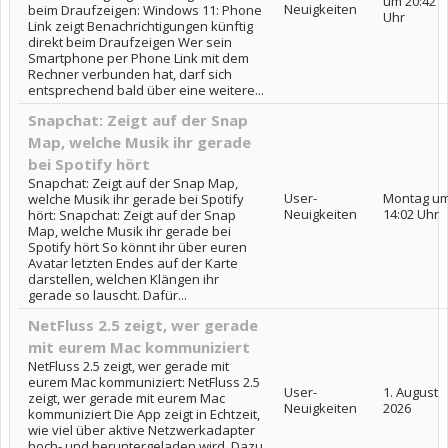
um 20:42
Neuigkeiten
beim Draufzeigen: Windows 11: Phone
Uhr
Link zeigt Benachrichtigungen künftig
direkt beim Draufzeigen Wer sein
Smartphone per Phone Link mit dem
Rechner verbunden hat, darf sich
entsprechend bald über eine weitere...
Snapchat: Zeigt auf der Snap
Map, welche Musik ihr gerade
bei Spotify hört
Snapchat: Zeigt auf der Snap Map,
User-
Montag u
welche Musik ihr gerade bei Spotify
Neuigkeiten
14:02 Uhr
hört: Snapchat: Zeigt auf der Snap
Map, welche Musik ihr gerade bei
Spotify hört So könnt ihr über euren
Avatar letzten Endes auf der Karte
darstellen, welchen Klängen ihr
gerade so lauscht. Dafür...
NetFluss 2.5 zeigt, wer gerade
mit eurem Mac kommuniziert
NetFluss 2.5 zeigt, wer gerade mit
eurem Mac kommuniziert: NetFluss 2.5
User-
1. August
zeigt, wer gerade mit eurem Mac
Neuigkeiten
2026
kommuniziert Die App zeigt in Echtzeit,
wie viel über aktive Netzwerkadapter
hoch- und heruntergeladen wird. Dazu