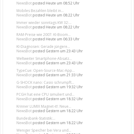
NewsBot
posted
Heute um 08:52 Uhr
Mobiles Bezahlen bleibt in...
NewsBot
posted
Heute um 08:22 Uhr
Immer wieder sonntags KW 32:...
NewsBot
posted
Heute um 08:22 Uhr
RAM-Preise wie 2007: KI-Boom...
NewsBot
posted
Heute um 06:33 Uhr
KI-Diagnosen: Gerade jüngere...
NewsBot
posted
Gestern um 23:43 Uhr
Weltweiter Smartphone-Absatz...
NewsBot
posted
Gestern um 23:43 Uhr
TypeCue: Open-Source-Mac-App...
NewsBot
posted
Gestern um 21:33 Uhr
G-SHOCK nano: Casio schrumpft...
NewsBot
posted
Gestern um 19:32 Uhr
PCGH hat eine CPU simuliert und...
NewsBot
posted
Gestern um 18:32 Uhr
Krinner LUMIX Magnet-it!: Neue...
NewsBot
posted
Gestern um 18:22 Uhr
Bundesbank-Statistik:...
NewsBot
posted
Gestern um 18:22 Uhr
Weniger Speicher bei Vera und...