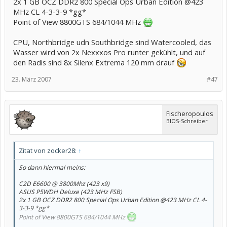
2x 1 GB OCZ DDR2 800 Special Ops Urban Edition @423
MHz CL 4-3-3-9 *gg*
Point of View 8800GTS 684/1044 MHz
CPU, Northbridge udn Southbridge sind Watercooled, das
Wasser wird von 2x Nexxxos Pro runter gekühlt, und auf
den Radis sind 8x Silenx Extrema 120 mm drauf
23. März 2007
#47
Fischeropoulos
BIOS-Schreiber
Zitat von zocker28:
↑
So dann hiermal meins:
C2D E6600 @ 3800Mhz (423 x9)
ASUS P5WDH Deluxe (423 MHz FSB)
2x 1 GB OCZ DDR2 800 Special Ops Urban Edition @423 MHz CL 4-
3-3-9 *gg*
Point of View 8800GTS 684/1044 MHz