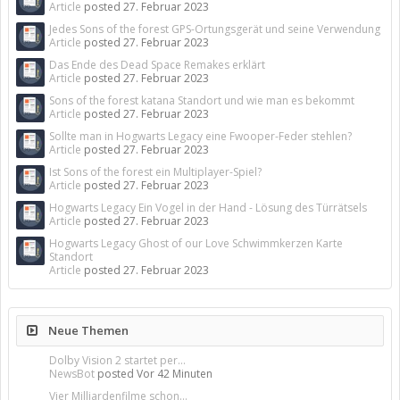
Article
posted
27. Februar 2023
Jedes Sons of the forest GPS-Ortungsgerät und seine Verwendung
Article
posted
27. Februar 2023
Das Ende des Dead Space Remakes erklärt
Article
posted
27. Februar 2023
Sons of the forest katana Standort und wie man es bekommt
Article
posted
27. Februar 2023
Sollte man in Hogwarts Legacy eine Fwooper-Feder stehlen?
Article
posted
27. Februar 2023
Ist Sons of the forest ein Multiplayer-Spiel?
Article
posted
27. Februar 2023
Hogwarts Legacy Ein Vogel in der Hand - Lösung des Türrätsels
Article
posted
27. Februar 2023
Hogwarts Legacy Ghost of our Love Schwimmkerzen Karte
Standort
Article
posted
27. Februar 2023
Neue Themen
Dolby Vision 2 startet per...
NewsBot
posted
Vor 42 Minuten
Vier Milliardenfilme schon...