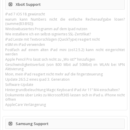
XboX Support
iPad 7 iOS 18 gewünscht
warum kann Numbers nicht die einfache Rechenaufgabe lösen?
(summe(B3:B92))
Windowbasiertes Programm auf dem Ipad nutzen
Wie installiere ich ein selbst-signiertes SSL-Zertifikat?
iPad Leiste mit Textvorschlägen (QuickType) reagiert nicht
eSIM im iPad verwenden
Postfach auf einem alten iPad mini (os12.5.2) kann nicht eingerichtet
werden
Apple Pencil Pro lässt sich nicht zu „Wo ist?“ hinzufügen
Geschwindigkeitsverlust (von 800 Mbit auf 50Mbit) im WLAN bei VPN
Aktivierung
Moin, mein iPad reagiert nicht mehr auf die fingersteuerung
Update 26.5.2 eines ipad 3. Generation
Software-Update
Hintergrundbeleuchtung Magic Keyboard iPad Air 11’’ M4 einschalten?
Dokumente über Links zu Microsoft365 lassen sich in iPad u. iPhone nicht
öffnen
AppleCare Verlängerung
Samsung Support