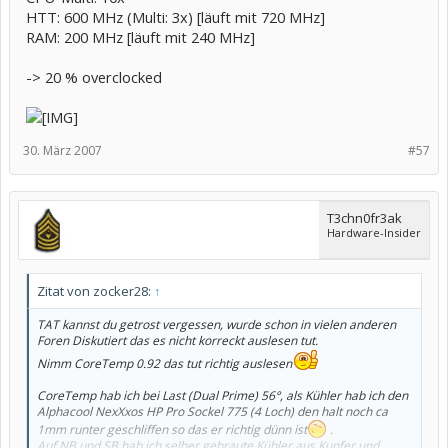
HTT: 600 MHz (Multi: 3x) [läuft mit 720 MHz]
RAM: 200 MHz [läuft mit 240 MHz]
-> 20 % overclocked
30. März 2007
#57
T3chn0fr3ak
Hardware-Insider
Zitat von zocker28:
↑
TAT kannst du getrost vergessen, wurde schon in vielen anderen
Foren Diskutiert das es nicht korreckt auslesen tut.
Nimm CoreTemp 0.92 das tut richtig auslesen
CoreTemp hab ich bei Last (Dual Prime) 56°, als Kühler hab ich den
Alphacool NexXxos HP Pro Sockel 775 (4 Loch) den halt noch ca
1mm runter geschliffen so das er richtig dünn ist
.
Auf NB und SB hab ich selber gebraute Kühler aus Kupfer und