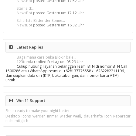
NewsBot
posted
Gestern um 17:52 Uhr
Starfield:...
NewsBot
posted
Gestern um 17:12 Uhr
Schärfste Bilder der Sonne...
NewsBot
posted
Gestern um 16:32 Uhr
Latest Replies
Bagaimana cara buka Blokir bale...
123tomla
replied
Freitag um 05:29 Uhr
Cukup hubungi layanan pelanggan resmi BTN di nomor BTN Call
1500286 atau WhatsApp resmi di +628137775558 / +6282282211196,
dan siapkan data diri (KTP, buku tabungan, dan nomor kartu ATM)
untuk…
Win 11 Support
She's ready to make your night better
Desktop Icons werden immer wieder weiß, dauerhafte Icon Reparatur
nicht möglich