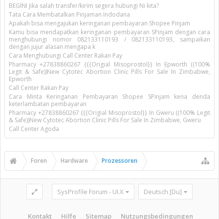
BEGINI Jika salah transfer/kirim segera hubungi Ni kita?
Tata Cara Membatalkan Pinjaman Indodana
Apakah bisa mengajukan keringanan pembayaran Shopee Pinjam
Kamu bisa mendapatkan keringanan pembayaran SPinjam dengan cara
menghubungi nomor 082133110193 / 082133110193, sampaikan
dengan jujur alasan mengapa k
Cara Menghubungi Call Center Rakan Pay
Pharmacy +27838860267 {{{Origial Misoprostol}} In Epworth ((100%
Legit & Safe))New Cytotec Abortion Clinic Pills For Sale In Zimbabwe,
Epworth
Call Center Rakan Pay
Cara Minta Keringanan Pembayaran Shopee SPinjam kena denda
keterlambatan pembayaran
Pharmacy +27838860267 {{{Origial Misoprostol}} In Gweru ((100% Legit
& Safe))New Cytotec Abortion Clinic Pills For Sale In Zimbabwe, Gweru
Call Center Agoda
Foren
Hardware
Prozessoren
SysProfile Forum - UI.X
Deutsch [Du]
Kontakt
Hilfe
Sitemap
Nutzungsbedingungen