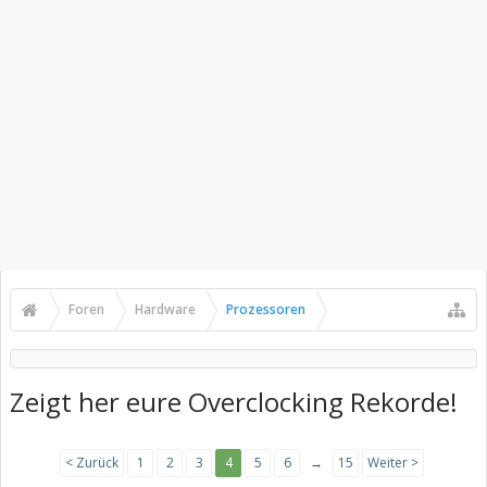
Foren
Hardware
Prozessoren
Zeigt her eure Overclocking Rekorde!
< Zurück
1
2
3
4
5
6
→
15
Weiter >