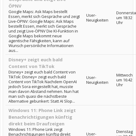
ÖPNV
Google Maps: Ask Maps bestellt
Donnersta
User-
Essen, merkt sich Gespräche und zeigt
um 18:32
Neuigkeiten
Live-ÖPNV: Google Maps: Ask Maps
Uhr
bestellt Essen, merkt sich Gespräche
und zeigt Live-ÖPNV Die KI-Funktion in
Google Maps bekommt neue
agentische Fähigkeiten, kann auf
Wunsch persönliche Informationen
aus...
Disney+ zeigt euch bald
Content von TikTok
Disney+ zeigt euch bald Content von
Mittwoch
TikTok: Disney+ zeigt euch bald
User-
um 16:42
Content von TikTok Nachdem OpenAI
Neuigkeiten
Uhr
jedoch Sora eingestellt hat, musste
man davon Abstand nehmen. Nun hat
man sich quasi die nächstbeste
Alternative gebunkert: Statt AI Slop...
Windows 11: Phone Link zeigt
Benachrichtigungen künftig
direkt beim Draufzeigen
Windows 11: Phone Link zeigt
Dienstag
User-
Benachrichtigungen künftig direkt