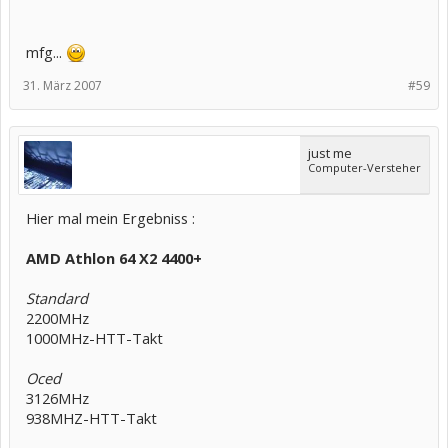
mfg...
31. März 2007
#59
just me
Computer-Versteher
Hier mal mein Ergebniss :
AMD Athlon 64 X2 4400+
Standard
2200MHz
1000MHz-HTT-Takt
Oced
3126MHz
938MHZ-HTT-Takt