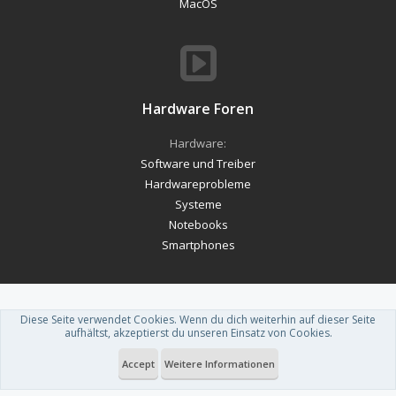
MacOS
Hardware Foren
Hardware:
Software und Treiber
Hardwareprobleme
Systeme
Notebooks
Smartphones
Diese Seite verwendet Cookies. Wenn du dich weiterhin auf dieser Seite
Forum software by XenForo™
-
Deutsch von xenDach
aufhältst, akzeptierst du unseren Einsatz von Cookies.
Theme designed by
ThemeHouse
.
Accept
Weitere Informationen