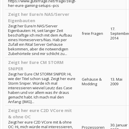
https://www.gutefrage.net/frage/zeigt-
her-eure-gaming-setups--pcs
Zeigt her Eure/n NAS/Server
Eigenbauten
Zeigt her Eure/n NAS/Server
17.
Eigenbauten: Hi, seit langer Zeit
freie Fragen
Septembe
beschäftige ich mich mit dem Aufbau
2014
eines Homeservers/Nas. Hab per
Zufall ein Rital Server Gehäuse
bekommen, aber die notwendigen
Zubehörteile sind mir schlicht zu...
Zeigt her Eure CM STORM
SNIPER
Zeigt her Eure CM STORM SNIPER: Hi,
wie der Titel schon sagt. Zeigt her eure
Gehäuse &
13. Mai
Storm Sniper. Würde ich mal
Modding
2009
interessieren wieviel Leutz das Case
haben und vor allem was ihr draus
gemacht habt. Ich mach mal den
Anfang: [IMG]...
Zeigt her eure C2D VCore mit
& ohne OC
Zeigt her eure C2D VCore mit & ohne
30. Januar
OC: Hi, mich würde mal interessieren,
Prozessoren