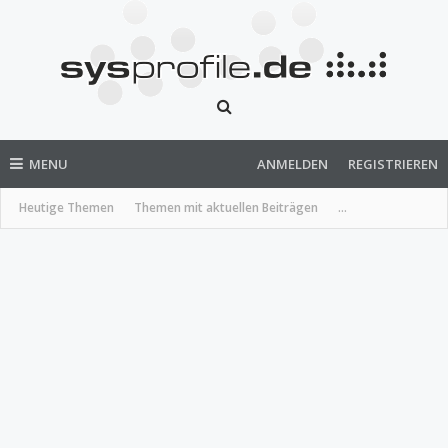
MENU
ANMELDEN
REGISTRIEREN
Heutige Themen
Themen mit aktuellen Beiträgen
...