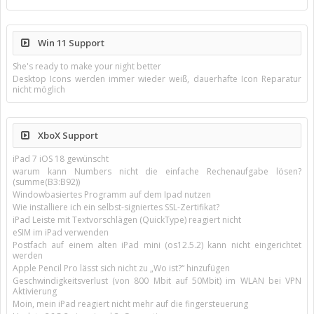
Win 11 Support
She's ready to make your night better
Desktop Icons werden immer wieder weiß, dauerhafte Icon Reparatur
nicht möglich
XboX Support
iPad 7 iOS 18 gewünscht
warum kann Numbers nicht die einfache Rechenaufgabe lösen?
(summe(B3:B92))
Windowbasiertes Programm auf dem Ipad nutzen
Wie installiere ich ein selbst-signiertes SSL-Zertifikat?
iPad Leiste mit Textvorschlägen (QuickType) reagiert nicht
eSIM im iPad verwenden
Postfach auf einem alten iPad mini (os12.5.2) kann nicht eingerichtet
werden
Apple Pencil Pro lässt sich nicht zu „Wo ist?“ hinzufügen
Geschwindigkeitsverlust (von 800 Mbit auf 50Mbit) im WLAN bei VPN
Aktivierung
Moin, mein iPad reagiert nicht mehr auf die fingersteuerung