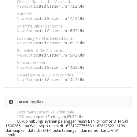
Weniger Speicher bei Vera und...
NewsBot
posted
Gestern um 17:52 Uhr
Starfield:...
NewsBot
posted
Gestern um 17:12 Uhr
Schärfste Bilder der Sonne...
NewsBot
posted
Gestern um 16:32 Uhr
Streaming-Markt in Deutschland:...
NewsBot
posted
Gestern um 16:13 Uhr
Battlefield 6: Die Anzahl der...
NewsBot
posted
Gestern um 15:42 Uhr
Sieht aus wie ein...
NewsBot
posted
Gestern um 14:52 Uhr
Generative AI 2026: Bröckelndes...
NewsBot
posted
Gestern um 14:12 Uhr
Latest Replies
Bagaimana cara buka Blokir bale...
123tomla
replied
Freitag um 05:29 Uhr
Cukup hubungi layanan pelanggan resmi BTN di nomor BTN Call
1500286 atau WhatsApp resmi di +628137775558 / +6282282211196,
dan siapkan data diri (KTP, buku tabungan, dan nomor kartu ATM)
untuk…