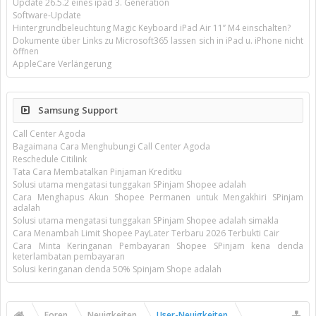
Update 26.5.2 eines ipad 3. Generation
Software-Update
Hintergrundbeleuchtung Magic Keyboard iPad Air 11’’ M4 einschalten?
Dokumente über Links zu Microsoft365 lassen sich in iPad u. iPhone nicht
öffnen
AppleCare Verlängerung
Samsung Support
Call Center Agoda
Bagaimana Cara Menghubungi Call Center Agoda
Reschedule Citilink
Tata Cara Membatalkan Pinjaman Kreditku
Solusi utama mengatasi tunggakan SPinjam Shopee adalah
Cara Menghapus Akun Shopee Permanen untuk Mengakhiri SPinjam
adalah
Solusi utama mengatasi tunggakan SPinjam Shopee adalah simakla
Cara Menambah Limit Shopee PayLater Terbaru 2026 Terbukti Cair
Cara Minta Keringanan Pembayaran Shopee SPinjam kena denda
keterlambatan pembayaran
Solusi keringanan denda 50% Spinjam Shope adalah
Foren
Neuigkeiten
User-Neuigkeiten