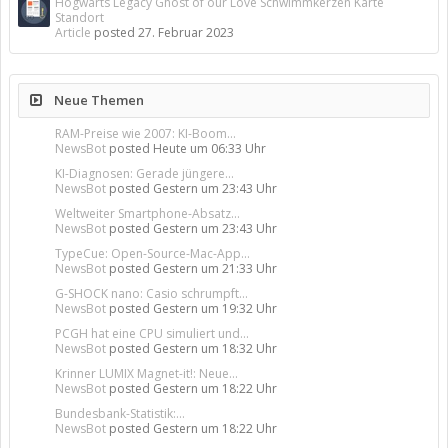
Hogwarts Legacy Ghost of our Love Schwimmkerzen Karte
Standort
Article
posted
27. Februar 2023
Neue Themen
RAM-Preise wie 2007: KI-Boom...
NewsBot
posted
Heute um 06:33 Uhr
KI-Diagnosen: Gerade jüngere...
NewsBot
posted
Gestern um 23:43 Uhr
Weltweiter Smartphone-Absatz...
NewsBot
posted
Gestern um 23:43 Uhr
TypeCue: Open-Source-Mac-App...
NewsBot
posted
Gestern um 21:33 Uhr
G-SHOCK nano: Casio schrumpft...
NewsBot
posted
Gestern um 19:32 Uhr
PCGH hat eine CPU simuliert und...
NewsBot
posted
Gestern um 18:32 Uhr
Krinner LUMIX Magnet-it!: Neue...
NewsBot
posted
Gestern um 18:22 Uhr
Bundesbank-Statistik:...
NewsBot
posted
Gestern um 18:22 Uhr