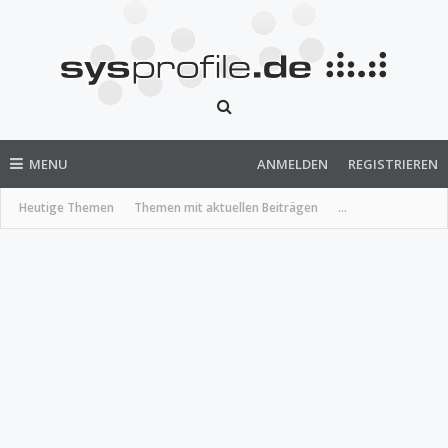
MENU
ANMELDEN
REGISTRIEREN
Heutige Themen
Themen mit aktuellen Beiträgen
...