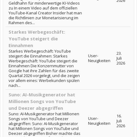
2026
Geldhahn für minderwertige KI-Videos
zu In einem Video auf dem offiziellen
YouTube-Kanal Creator Insider hat man
die Richtlinien zur Monetarisierung im
Rahmen des...
Starkes Werbegeschäft:
YouTube steigert die
Einnahmen
Starkes Werbegeschäft: YouTube
23.
User-
steigert die Einnahmen: Starkes
Juli
Neuigkeiten
Werbegeschäft: YouTube steigert die
2026
Einnahmen Die Konzernmutter von
Google hat ihre Zahlen für das zweite
Quartal 2026 vorgelegt, und die zeigen
vor allem eines: Werbekunden spülen
nach...
Suno: AI-Musikgenerator hat
Millionen Songs von YouTube
und Deezer abgegriffen
Suno: AI-Musikgenerator hat Millionen
16.
User-
Songs von YouTube und Deezer
Juli
Neuigkeiten
abgegriffen: Suno: AI-Musikgenerator
2026
hat Millionen Songs von YouTube und
Deezer abgegriffen Bisher machte das