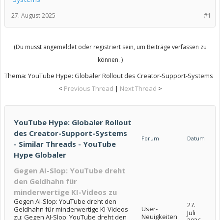
27. August 2025
#1
(Du musst angemeldet oder registriert sein, um Beiträge verfassen zu
können. )
Thema:
YouTube Hype: Globaler Rollout des Creator-Support-Systems
<
Previous Thread
|
Next Thread
>
YouTube Hype: Globaler Rollout
des Creator-Support-Systems
Forum
Datum
- Similar Threads - YouTube
Hype Globaler
Gegen AI-Slop: YouTube dreht
den Geldhahn für
minderwertige KI-Videos zu
Gegen AI-Slop: YouTube dreht den
27.
User-
Geldhahn für minderwertige KI-Videos
Juli
Neuigkeiten
zu: Gegen AI-Slop: YouTube dreht den