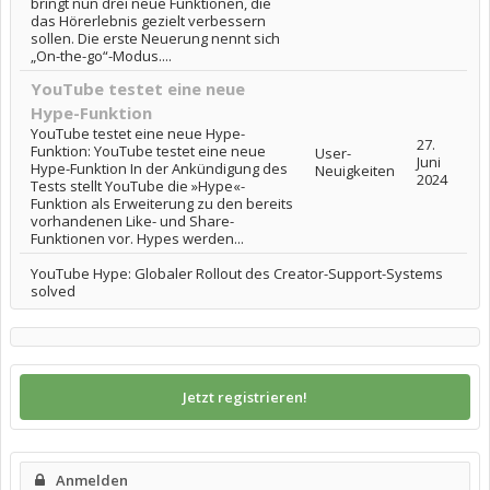
bringt nun drei neue Funktionen, die
das Hörerlebnis gezielt verbessern
sollen. Die erste Neuerung nennt sich
„On-the-go“-Modus....
YouTube testet eine neue
Hype-Funktion
YouTube testet eine neue Hype-
27.
Funktion: YouTube testet eine neue
User-
Juni
Hype-Funktion In der Ankündigung des
Neuigkeiten
2024
Tests stellt YouTube die »Hype«-
Funktion als Erweiterung zu den bereits
vorhandenen Like- und Share-
Funktionen vor. Hypes werden...
YouTube Hype: Globaler Rollout des Creator-Support-Systems
solved
Jetzt registrieren!
Anmelden