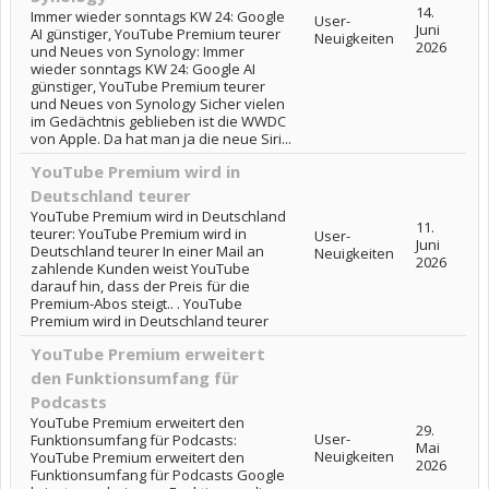
14.
Immer wieder sonntags KW 24: Google
User-
Juni
AI günstiger, YouTube Premium teurer
Neuigkeiten
2026
und Neues von Synology: Immer
wieder sonntags KW 24: Google AI
günstiger, YouTube Premium teurer
und Neues von Synology Sicher vielen
im Gedächtnis geblieben ist die WWDC
von Apple. Da hat man ja die neue Siri...
YouTube Premium wird in
Deutschland teurer
YouTube Premium wird in Deutschland
11.
teurer: YouTube Premium wird in
User-
Juni
Deutschland teurer In einer Mail an
Neuigkeiten
2026
zahlende Kunden weist YouTube
darauf hin, dass der Preis für die
Premium-Abos steigt.. . YouTube
Premium wird in Deutschland teurer
YouTube Premium erweitert
den Funktionsumfang für
Podcasts
YouTube Premium erweitert den
29.
User-
Funktionsumfang für Podcasts:
Mai
Neuigkeiten
YouTube Premium erweitert den
2026
Funktionsumfang für Podcasts Google