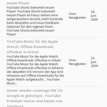
neuen Player
YouTube Shorts bekommt neuen
Player: YouTube Shorts bekommt
26.
User-
neuen Player Im Fokus stehen eine
Juni
Neuigkeiten
aufgeräumtere Ansicht, mehr Kontrolle
2026
beim Abspielen und neue Feedback-
Optionen für den eigenen Feed.. .
YouTube Shorts bekommt neuen
Player
YouTube Music für die Apple
Watch: Offline-Downloads
offenbar in Arbeit
YouTube Music für die Apple Watch:
23.
User-
Offline-Downloads offenbar in Arbeit:
Juni
Neuigkeiten
YouTube Music für die Apple Watch:
2026
Offline-Downloads offenbar in Arbeit In
der aktuellen iOS-Version der App sind
Hinweise auf Offline-Downloads für die
Apple Watch aufgetaucht.. . YouTube
Music...
Immer wieder sonntags KW 24:
Google AI günstiger, YouTube
Premium teurer und Neues von
Synology