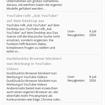
Unternehmen ein großes Geheimnis
daraus, mit welchen Daten die eigenen
Modelle gefüttert werden....
YouTube rollt „Ask YouTube“
auf dem Desktop aus
YouTube rollt „Ask YouTube“ auf dem
Desktop aus: YouTube rollt „Ask
User-
9. Juli
YouTube“ auf dem Desktop aus Das
Neuigkeiten
2026
Ganze soll die klassische Suche nicht
ersetzen, sondern ergänzen. Die
Funktion hilft Nutzern dabei,
komplexere Fragen zu stellen und
tiefer in...
DuckDuckGo Browser blockiert
nun Werbung in YouTube-
Videos
DuckDuckGo Browser blockiert nun
User-
8. Juli
Werbung in YouTube-Videos:
Neuigkeiten
2026
DuckDuckGo Browser blockiert nun
Werbung in YouTube-Videos
Andererseits bietet man inzwischen
auch einen eigenen Browser an, der
ebenfalls mehr Privatsphäre als
Konkurrenten wie Edge, Chrome oder...