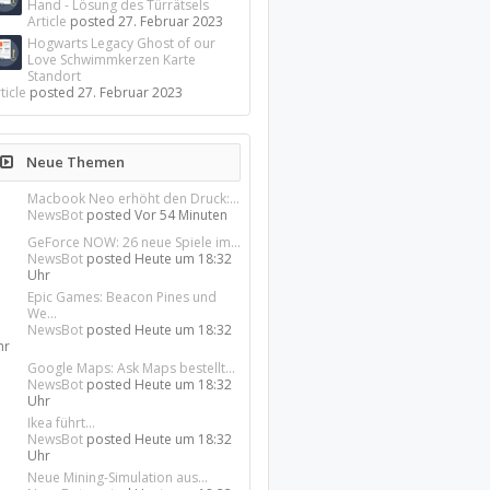
Hand - Lösung des Türrätsels
Article
posted
27. Februar 2023
Hogwarts Legacy Ghost of our
Love Schwimmkerzen Karte
Standort
ticle
posted
27. Februar 2023
Neue Themen
Macbook Neo erhöht den Druck:...
NewsBot
posted
Vor 54 Minuten
GeForce NOW: 26 neue Spiele im...
NewsBot
posted
Heute um 18:32
Uhr
Epic Games: Beacon Pines und
We...
NewsBot
posted
Heute um 18:32
hr
Google Maps: Ask Maps bestellt...
NewsBot
posted
Heute um 18:32
Uhr
Ikea führt...
NewsBot
posted
Heute um 18:32
Uhr
Neue Mining-Simulation aus...