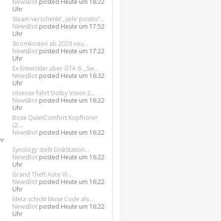
NewsBot
posted
Heute um 18:22
Uhr
Steam verschenkt „sehr positiv“...
NewsBot
posted
Heute um 17:52
Uhr
Stromkosten ab 2029 neu...
NewsBot
posted
Heute um 17:22
Uhr
Ex-Entwickler über GTA 6: „Sie...
NewsBot
posted
Heute um 16:32
Uhr
Hisense führt Dolby Vision 2...
NewsBot
posted
Heute um 16:22
Uhr
Bose QuietComfort Kopfhörer
(2....
NewsBot
posted
Heute um 16:22
hr
Synology stellt DiskStation...
NewsBot
posted
Heute um 16:22
Uhr
Grand Theft Auto VI:...
NewsBot
posted
Heute um 16:22
Uhr
Meta schickt Muse Code als...
NewsBot
posted
Heute um 16:22
Uhr