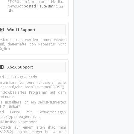
RTX 50 zum Normalpreis: Nvidia...
NewsBot
posted
Heute um 15:32
Uhr
Win 11 Support
esktop Icons werden immer wieder
eiß, dauerhafte Icon Reparatur nicht
öglich
XboX Support
Pad 7 iOS 18 gewünscht
arum kann Numbers nicht die einfache
echenaufgabe lösen? (summe(B3:B92))
indowbasiertes Programm auf dem
pad nutzen
e installiere ich ein selbst-signiertes
L-Zertifikat?
Pad Leiste mit Textvorschlägen
uickType) reagiert nicht
SIM im iPad verwenden
ostfach auf einem alten iPad mini
s12.5.2) kann nicht eingerichtet werden