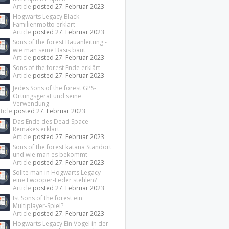
Article
posted
27. Februar 2023
Hogwarts Legacy Black
Familienmotto erklärt
Article
posted
27. Februar 2023
Sons of the forest Bauanleitung -
wie man seine Basis baut
Article
posted
27. Februar 2023
Sons of the forest Ende erklärt
Article
posted
27. Februar 2023
Jedes Sons of the forest GPS-
Ortungsgerät und seine
Verwendung
ticle
posted
27. Februar 2023
Das Ende des Dead Space
Remakes erklärt
Article
posted
27. Februar 2023
Sons of the forest katana Standort
und wie man es bekommt
Article
posted
27. Februar 2023
Sollte man in Hogwarts Legacy
eine Fwooper-Feder stehlen?
Article
posted
27. Februar 2023
Ist Sons of the forest ein
Multiplayer-Spiel?
Article
posted
27. Februar 2023
Hogwarts Legacy Ein Vogel in der