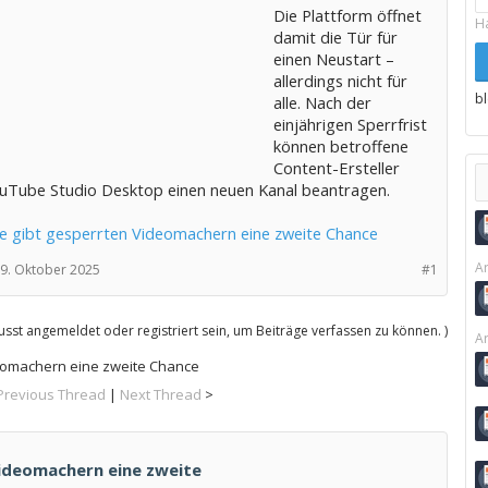
Die Plattform öffnet
H
damit die Tür für
einen Neustart –
allerdings nicht für
b
alle. Nach der
einjährigen Sperrfrist
können betroffene
Content-Ersteller
uTube Studio Desktop einen neuen Kanal beantragen.
 gibt gesperrten Videomachern eine zweite Chance
Ar
9. Oktober 2025
#1
sst angemeldet oder registriert sein, um Beiträge verfassen zu können. )
Ar
eomachern eine zweite Chance
Previous Thread
|
Next Thread
>
ideomachern eine zweite