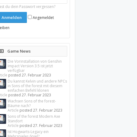
ast du dein Passwort vergessen?
Angemeldet
leiben
Game News
Die Vorinstallation von Genshin
Impact Version 3.5 ist jetzt
verfügbar
ticle
posted
27. Februar 2023
Du kannst Kelvin und andere NPCs
in Sons of the forest mit diesem
einfachen Befehl klonen
ticle
posted
27. Februar 2023
Wachsen Sons of the forest-
Bäume nach?
Article
posted
27. Februar 2023
Sons of the forest Modern Axe
Standort
Article
posted
27. Februar 2023
Ist Hogwarts-Legacy ein
Mehrspieler-Spiel?