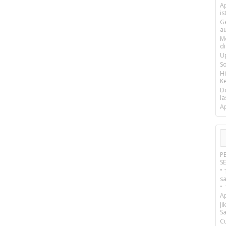
Ap
is
G
a
M
d
U
S
H
Ke
D
la
A
P
S
" 
s
"
A
J
Sa
C