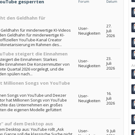
 YouTube gesperrten
Forum
Datum
ht den Geldhahn für
27.
User-
 Geldhahn für minderwertige KI-Videos
Juli
Neuigkeiten
den Geldhahn für minderwertige KI-
2026
offiziellen YouTube-Kanal Creator
r Monetarisierung im Rahmen des...
uTube steigert die Einnahmen
23.
teigert die Einnahmen: Starkes
User-
Juli
 die Einnahmen Die Konzernmutter von
Neuigkeiten
Ar
2026
ite Quartal 2026 vorgelegt, und die
en spülen nach...
t Millionen Songs von YouTube
16.
ionen Songs von YouTube und Deezer
User-
Juli
tor hat Millionen Songs von YouTube
Neuigkeiten
2026
achte das Unternehmen ein großes
en die eigenen Modelle gefüttert
e“ auf dem Desktop aus
em Desktop aus: YouTube rollt „Ask
User-
9. Juli
 Ganze soll die klassische Suche nicht