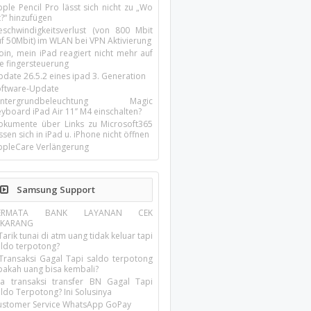
ple Pencil Pro lässt sich nicht zu „Wo
t?“ hinzufügen
eschwindigkeitsverlust (von 800 Mbit
uf 50Mbit) im WLAN bei VPN Aktivierung
oin, mein iPad reagiert nicht mehr auf
ie fingersteuerung
pdate 26.5.2 eines ipad 3. Generation
oftware-Update
intergrundbeleuchtung Magic
yboard iPad Air 11’’ M4 einschalten?
okumente über Links zu Microsoft365
ssen sich in iPad u. iPhone nicht öffnen
ppleCare Verlängerung
Samsung Support
ERMATA BANK LAYANAN CEK
EKARANG
Tarik tunai di atm uang tidak keluar tapi
aldo terpotong?
 Transaksi Gagal Tapi saldo terpotong
pakah uang bisa kembali?
ika transaksi transfer BN Gagal Tapi
ldo Terpotong? Ini Solusinya
ustomer Service WhatsApp GoPay