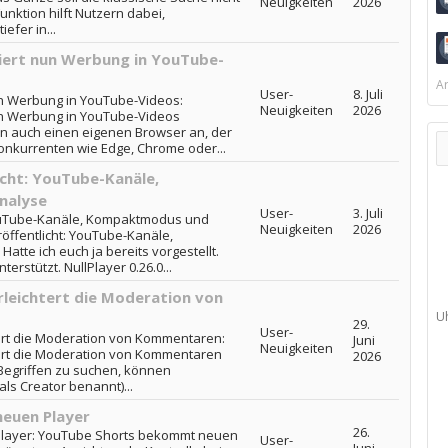
Neuigkeiten
2026
nktion hilft Nutzern dabei,
efer in...
ert nun Werbung in YouTube-
Ar
User-
8. Juli
n Werbung in YouTube-Videos:
Neuigkeiten
2026
n Werbung in YouTube-Videos
en auch einen eigenen Browser an, der
onkurrenten wie Edge, Chrome oder...
licht: YouTube-Kanäle,
nalyse
User-
3. Juli
 YouTube-Kanäle, Kompaktmodus und
Neuigkeiten
2026
röffentlicht: YouTube-Kanäle,
te ich euch ja bereits vorgestellt.
rstützt. NullPlayer 0.26.0...
rleichtert die Moderation von
U
29.
User-
tert die Moderation von Kommentaren:
Juni
Neuigkeiten
tert die Moderation von Kommentaren
2026
 Begriffen zu suchen, können
als Creator benannt)...
euen Player
26.
layer: YouTube Shorts bekommt neuen
User-