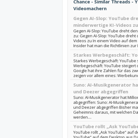
Chance - Similar Threads -
Videomachern
Gegen AI-Slop: YouTube dre
minderwertige KI-Videos zu
Gegen AI-Slop: YouTube dreht den
zu: Gegen AI-Slop: YouTube dreht 
Videos zu In einem Video auf dem 
Insider hat man die Richtlinien zu
Starkes Werbegeschäft: Yo
Starkes Werbegeschäft: YouTube s
Werbegeschäft: YouTube steigert
Google hat ihre Zahlen für das zwe
zeigen vor allem eines: Werbekund
Suno: AI-Musikgenerator ha
und Deezer abgegriffen
Suno: AI-Musikgenerator hat Mill
abgegriffen: Suno: AI-Musikgenera
und Deezer abgegriffen Bisher m
Geheimnis daraus, mit welchen Dat
werden....
YouTube rollt „Ask YouTub
YouTube rollt „Ask YouTube“ auf d
YouTube“ auf dem Desktop aus Das