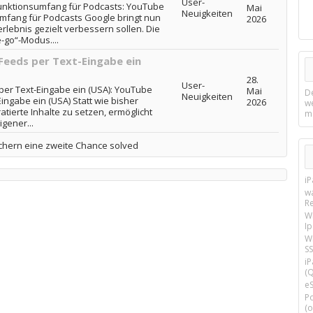
User-
unktionsumfang für Podcasts: YouTube
Mai
Neuigkeiten
mfang für Podcasts Google bringt nun
2026
rlebnis gezielt verbessern sollen. Die
-go“-Modus....
eeds per Text-Eingabe ein
28.
User-
er Text-Eingabe ein (USA): YouTube
Mai
D
Neuigkeiten
ngabe ein (USA) Statt wie bisher
2026
w
atierte Inhalte zu setzen, ermöglicht
m
gener...
chern eine zweite Chance solved
i
w
R
W
I
Wi
SS
i
(Q
e
P
(o