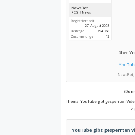
NewsBot
PCGH-News
Registriert seit:
27. August 2008
Beiträge:
194.360
Zustimmungen:
13
über Yo
YouTube
NewsBot,
(Du mu
Thema:
YouTube gibt gesperrten Vid
<
YouTube gibt gesperrten V