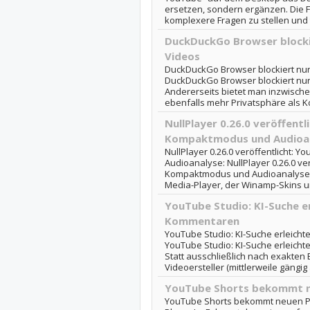
ersetzen, sondern ergänzen. Die Fu
komplexere Fragen zu stellen und ti
DuckDuckGo Browser blocki
Videos
DuckDuckGo Browser blockiert nu
DuckDuckGo Browser blockiert nu
Andererseits bietet man inzwisch
ebenfalls mehr Privatsphäre als K
NullPlayer 0.26.0 veröffent
Kompaktmodus und Audioa
NullPlayer 0.26.0 veröffentlicht:
Audioanalyse: NullPlayer 0.26.0 ve
Kompaktmodus und Audioanalyse Hat
Media-Player, der Winamp-Skins unte
YouTube Studio: KI-Suche e
Kommentaren
YouTube Studio: KI-Suche erleich
YouTube Studio: KI-Suche erleich
Statt ausschließlich nach exakten
Videoersteller (mittlerweile gängig 
YouTube Shorts bekommt n
YouTube Shorts bekommt neuen P