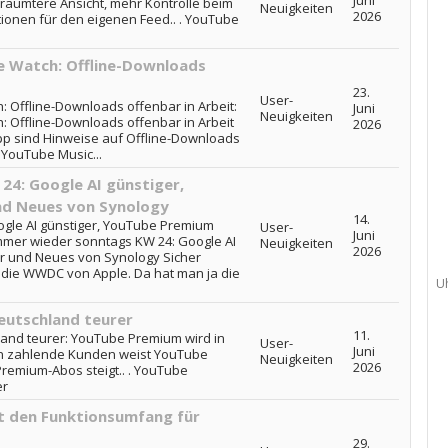
Juni
räumtere Ansicht, mehr Kontrolle beim
Neuigkeiten
2026
onen für den eigenen Feed.. . YouTube
e Watch: Offline-Downloads
23.
User-
: Offline-Downloads offenbar in Arbeit:
Juni
Neuigkeiten
: Offline-Downloads offenbar in Arbeit
2026
App sind Hinweise auf Offline-Downloads
 YouTube Music...
4: Google AI günstiger,
nd Neues von Synology
14.
gle AI günstiger, YouTube Premium
User-
Juni
mmer wieder sonntags KW 24: Google AI
Neuigkeiten
2026
r und Neues von Synology Sicher
t die WWDC von Apple. Da hat man ja die
U
eutschland teurer
11.
and teurer: YouTube Premium wird in
User-
Juni
 an zahlende Kunden weist YouTube
Neuigkeiten
2026
 Premium-Abos steigt.. . YouTube
er
 den Funktionsumfang für
29.