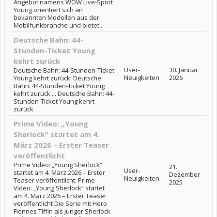
Angebot namens WOW Live-Sport
Young orientiert sich an
bekannten Modellen aus der
Mobilfunkbranche und bietet...
Deutsche Bahn: 44-
Stunden-Ticket Young
kehrt zurück
User-
30. Januar
Deutsche Bahn: 44-Stunden-Ticket
Neuigkeiten
2026
Young kehrt zurück: Deutsche
Bahn: 44-Stunden-Ticket Young
kehrt zurück . . Deutsche Bahn: 44-
Stunden-Ticket Young kehrt
zurück
Prime Video: „Young
Sherlock“ startet am 4.
März 2026 – Erster Teaser
veröffentlicht
Prime Video: „Young Sherlock“
21.
User-
startet am 4. März 2026 – Erster
Dezember
Neuigkeiten
Teaser veröffentlicht: Prime
2025
Video: „Young Sherlock“ startet
am 4. März 2026 – Erster Teaser
veröffentlicht Die Serie mit Hero
Fiennes Tiffin als junger Sherlock