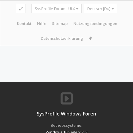
SysProfile Forum - UI.X
Deutsch [Du]
Kontakt
Hilfe
Sitemap
Nutzungsbedingungen
Datenschutzerklärung
SysProfile Windows Foren
Betriebssysteme:
Windows 10
Seiten:
2
,
3