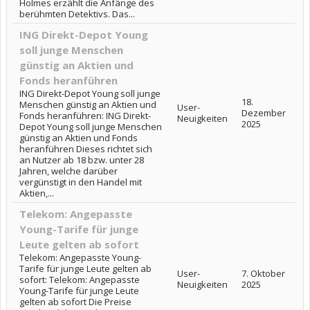
Holmes erzählt die Anfänge des
berühmten Detektivs. Das...
ING Direkt-Depot Young
soll junge Menschen
günstig an Aktien und
Fonds heranführen
ING Direkt-Depot Young soll junge
18.
Menschen günstig an Aktien und
User-
Dezember
Fonds heranführen: ING Direkt-
Neuigkeiten
2025
Depot Young soll junge Menschen
günstig an Aktien und Fonds
heranführen Dieses richtet sich
an Nutzer ab 18 bzw. unter 28
Jahren, welche darüber
vergünstigt in den Handel mit
Aktien,...
Telekom: Angepasste
Young-Tarife für junge
Leute gelten ab sofort
Telekom: Angepasste Young-
Tarife für junge Leute gelten ab
User-
7. Oktober
sofort: Telekom: Angepasste
Neuigkeiten
2025
Young-Tarife für junge Leute
gelten ab sofort Die Preise