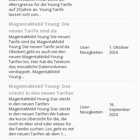
Altersgrenze für die Young-Tarife
auf 29 Jahre an. Young-Tarife
lassen sich von...
MagentaMobil Young: Die
neuen Tarife sind da
MagentaMobil Young: Die neuen
Tarife sind da: MagentaMobil
Young: Die neuen Tarife sind da
User-
1. Oktober
Oktober) geht es auch mit den
Neuigkeiten
2024
neuen MagentaMobil-Young-
Tarifen los. Hier hat die Telekom
das monatliche Datenvolumen
verdoppelt.. MagentaMobil
Young:...
MagentaMobil Young: Das
steckt in den neuen Tarifen
MagentaMobil Young: Das steckt
in den neuen Tarifen:
16.
User-
MagentaMobil Young: Das steckt
September
Neuigkeiten
in den neuen Tarifen Wir haben
2024
die kurze Übersicht für die, die
noch im Alter sind oder etwas für
die Familie suchen. Los geht es mit
den neuen Tarifen ab dem 1....