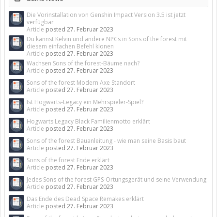
Die Vorinstallation von Genshin Impact Version 3.5 ist jetzt
verfügbar
Article
posted
27. Februar 2023
Du kannst Kelvin und andere NPCs in Sons of the forest mit
diesem einfachen Befehl klonen
Article
posted
27. Februar 2023
Wachsen Sons of the forest-Bäume nach?
Article
posted
27. Februar 2023
Sons of the forest Modern Axe Standort
Article
posted
27. Februar 2023
Ist Hogwarts-Legacy ein Mehrspieler-Spiel?
Article
posted
27. Februar 2023
Hogwarts Legacy Black Familienmotto erklärt
Article
posted
27. Februar 2023
Sons of the forest Bauanleitung - wie man seine Basis baut
Article
posted
27. Februar 2023
Sons of the forest Ende erklärt
Article
posted
27. Februar 2023
Jedes Sons of the forest GPS-Ortungsgerät und seine Verwendung
Article
posted
27. Februar 2023
Das Ende des Dead Space Remakes erklärt
Article
posted
27. Februar 2023