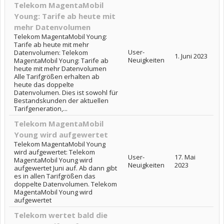
Telekom MagentaMobil
Young: Tarife ab heute mit
mehr Datenvolumen
Telekom MagentaMobil Young:
Tarife ab heute mit mehr
User-
Datenvolumen: Telekom
1. Juni 2023
Neuigkeiten
MagentaMobil Young: Tarife ab
heute mit mehr Datenvolumen
Alle Tarifgrößen erhalten ab
heute das doppelte
Datenvolumen. Dies ist sowohl für
Bestandskunden der aktuellen
Tarifgeneration,...
Telekom MagentaMobil
Young wird aufgewertet
Telekom MagentaMobil Young
wird aufgewertet: Telekom
User-
17. Mai
MagentaMobil Young wird
Neuigkeiten
2023
aufgewertet Juni auf. Ab dann gibt
es in allen Tarifgrößen das
doppelte Datenvolumen. Telekom
MagentaMobil Young wird
aufgewertet
Telekom wertet bald die