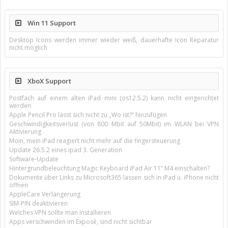
Win 11 Support
Desktop Icons werden immer wieder weiß, dauerhafte Icon Reparatur
nicht möglich
XboX Support
Postfach auf einem alten iPad mini (os12.5.2) kann nicht eingerichtet
werden
Apple Pencil Pro lässt sich nicht zu „Wo ist?“ hinzufügen
Geschwindigkeitsverlust (von 800 Mbit auf 50Mbit) im WLAN bei VPN
Aktivierung
Moin, mein iPad reagiert nicht mehr auf die fingersteuerung
Update 26.5.2 eines ipad 3. Generation
Software-Update
Hintergrundbeleuchtung Magic Keyboard iPad Air 11’’ M4 einschalten?
Dokumente über Links zu Microsoft365 lassen sich in iPad u. iPhone nicht
öffnen
AppleCare Verlängerung
SIM-PIN deaktivieren
Welches VPN sollte man installieren
Apps verschwinden im Exposé, sind nicht sichtbar