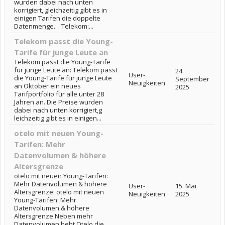
wurden dabei nach unten
korrigiert, gleichzeitig gibt es in
einigen Tarifen die doppelte
Datenmenge.. . Telekom:...
Telekom passt die Young-
Tarife für junge Leute an
Telekom passt die Young-Tarife
für junge Leute an: Telekom passt
24.
User-
die Young-Tarife für junge Leute
September
Neuigkeiten
an Oktober ein neues
2025
Tarifportfolio für alle unter 28
Jahren an. Die Preise wurden
dabei nach unten korrigiert,g
leichzeitig gibt es in einigen...
otelo mit neuen Young-
Tarifen: Mehr
Datenvolumen & höhere
Altersgrenze
otelo mit neuen Young-Tarifen:
Mehr Datenvolumen & höhere
User-
15. Mai
Altersgrenze: otelo mit neuen
Neuigkeiten
2025
Young-Tarifen: Mehr
Datenvolumen & höhere
Altersgrenze Neben mehr
Datenvolumen hebt Otelo die