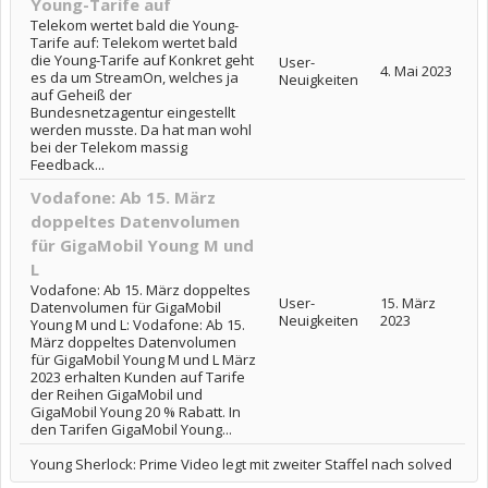
Young-Tarife auf
Telekom wertet bald die Young-
Tarife auf: Telekom wertet bald
die Young-Tarife auf Konkret geht
User-
4. Mai 2023
es da um StreamOn, welches ja
Neuigkeiten
auf Geheiß der
Bundesnetzagentur eingestellt
werden musste. Da hat man wohl
bei der Telekom massig
Feedback...
Vodafone: Ab 15. März
doppeltes Datenvolumen
für GigaMobil Young M und
L
Vodafone: Ab 15. März doppeltes
User-
15. März
Datenvolumen für GigaMobil
Neuigkeiten
2023
Young M und L: Vodafone: Ab 15.
März doppeltes Datenvolumen
für GigaMobil Young M und L März
2023 erhalten Kunden auf Tarife
der Reihen GigaMobil und
GigaMobil Young 20 % Rabatt. In
den Tarifen GigaMobil Young...
Young Sherlock: Prime Video legt mit zweiter Staffel nach solved