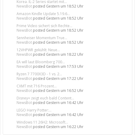
Korea. IL-2 Series startet mit...
NewsBot
posted
Gestern um 18:52 Uhr
Amazon Kindle Update 5.19.6...
NewsBot
posted
Gestern um 18:52 Uhr
Prime Video sichert sich Rechte...
NewsBot
posted
Gestern um 18:52 Uhr
Sennheiser Momentum True...
NewsBot
posted
Gestern um 18:52 Uhr
12VHPWR gekühlt: Neue...
NewsBot
posted
Gestern um 18:22 Uhr
EA will laut Bloomberg 700...
NewsBot
posted
Gestern um 17:53 Uhr
Ryzen 7 7700X3D - 1 vs. 2...
NewsBot
posted
Gestern um 17:22 Uhr
CXMT mit 716 Prozent...
NewsBot
posted
Gestern um 16:52 Uhr
Disney+ zeigt euch bald Content...
NewsBot
posted
Gestern um 16:42 Uhr
LEGO Harry Potter:...
NewsBot
posted
Gestern um 16:42 Uhr
Windows 11 26H2: Microsoft...
NewsBot
posted
Gestern um 16:22 Uhr