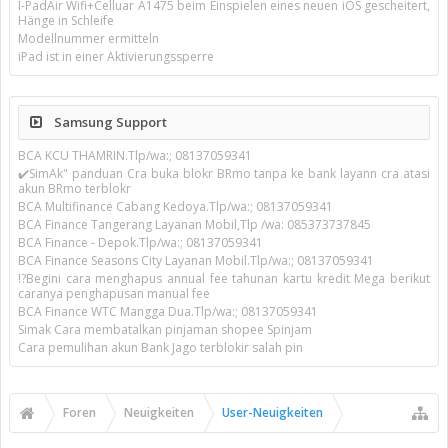
I-PadAir Wifi+Celluar A1475 beim Einspielen eines neuen iOS gescheitert,
Hänge in Schleife
Modellnummer ermitteln
iPad ist in einer Aktivierungssperre
Samsung Support
BCA KCU THAMRIN.Tlp/wa:; 08137059341
✔️SimAk" panduan Cra buka blokr BRmo tanpa ke bank layann cra atasi
akun BRmo terblokr
BCA Multifinance Cabang Kedoya.Tlp/wa:; 08137059341
BCA Finance Tangerang Layanan Mobil,Tlp /wa: 085373737845
BCA Finance - Depok.Tlp/wa:; 08137059341
BCA Finance Seasons City Layanan Mobil.Tlp/wa:; 08137059341
!?Begini cara menghapus annual fee tahunan kartu kredit Mega berikut
caranya penghapusan manual fee
BCA Finance WTC Mangga Dua.Tlp/wa:; 08137059341
Simak Cara membatalkan pinjaman shopee Spinjam
Cara pemulihan akun Bank Jago terblokir salah pin
Foren
Neuigkeiten
User-Neuigkeiten