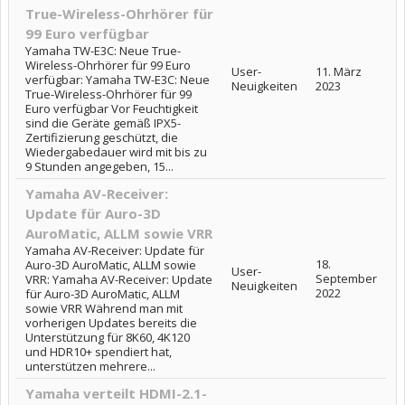
True-Wireless-Ohrhörer für
99 Euro verfügbar
Yamaha TW-E3C: Neue True-
Wireless-Ohrhörer für 99 Euro
User-
11. März
verfügbar: Yamaha TW-E3C: Neue
Neuigkeiten
2023
True-Wireless-Ohrhörer für 99
Euro verfügbar Vor Feuchtigkeit
sind die Geräte gemäß IPX5-
Zertifizierung geschützt, die
Wiedergabedauer wird mit bis zu
9 Stunden angegeben, 15...
Yamaha AV-Receiver:
Update für Auro-3D
AuroMatic, ALLM sowie VRR
Yamaha AV-Receiver: Update für
18.
Auro-3D AuroMatic, ALLM sowie
User-
September
VRR: Yamaha AV-Receiver: Update
Neuigkeiten
2022
für Auro-3D AuroMatic, ALLM
sowie VRR Während man mit
vorherigen Updates bereits die
Unterstützung für 8K60, 4K120
und HDR10+ spendiert hat,
unterstützen mehrere...
Yamaha verteilt HDMI-2.1-