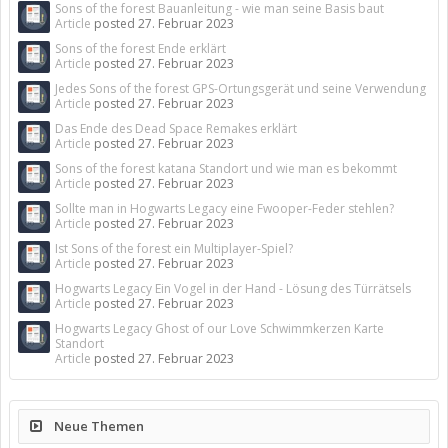
Sons of the forest Bauanleitung - wie man seine Basis baut
Article
posted
27. Februar 2023
Sons of the forest Ende erklärt
Article
posted
27. Februar 2023
Jedes Sons of the forest GPS-Ortungsgerät und seine Verwendung
Article
posted
27. Februar 2023
Das Ende des Dead Space Remakes erklärt
Article
posted
27. Februar 2023
Sons of the forest katana Standort und wie man es bekommt
Article
posted
27. Februar 2023
Sollte man in Hogwarts Legacy eine Fwooper-Feder stehlen?
Article
posted
27. Februar 2023
Ist Sons of the forest ein Multiplayer-Spiel?
Article
posted
27. Februar 2023
Hogwarts Legacy Ein Vogel in der Hand - Lösung des Türrätsels
Article
posted
27. Februar 2023
Hogwarts Legacy Ghost of our Love Schwimmkerzen Karte
Standort
Article
posted
27. Februar 2023
Neue Themen