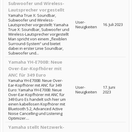
Subwoofer und Wireless-
Lautsprecher vorgestellt
Yamaha True X: Soundbar,
Subwoofer und Wireless-
User-
16. Juli 2023
Lautsprecher vorgestellt: Yamaha
Neuigkeiten
True X: Soundbar, Subwoofer und
Wireless-Lautsprecher vorgestellt
Man spricht von einem „flexiblen
Surround-System“ und bietet
dabei in erster Linie Soundbar,
Subwoofer und...
Yamaha YH-E700B: Neue
Over-Ear-Kopfhörer mit
ANC für 349 Euro
Yamaha YH-E700B: Neue Over-
Ear-Kopfhörer mit ANC für 349
User-
17. Juni
Euro: Yamaha YH-E700B: Neue
Neuigkeiten
2023
Over-Ear-Kopfhörer mit ANC für
349 Euro Es handelt sich hier um
einen kabellosen Kopfhörer mit
Bluetooth 5.2, Advanced Active
Noise Cancelling und Listening
Optimizer....
Yamaha stellt Netzwerk-