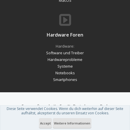
MacOS
Hardware Foren
Hardware:
Software und Treiber
Hardwareprobleme
Systeme
Notebooks
Smartphones
Forum software by XenForo™
-
Deutsch von xenDach
Diese Seite verwendet Cookies. Wenn du dich weiterhin auf dieser Seite
Theme designed by
ThemeHouse
.
aufhältst, akzeptierst du unseren Einsatz von Cookies.
Accept
Weitere Informationen
Du betrachtest gerade: Yamaha NX-70A: Wireless-Set mit Apple AirPlay 2,