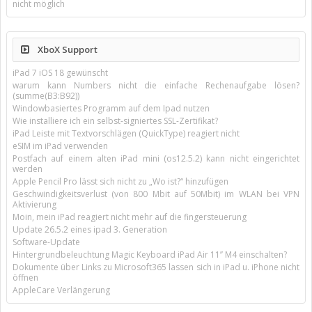
nicht möglich
XboX Support
iPad 7 iOS 18 gewünscht
warum kann Numbers nicht die einfache Rechenaufgabe lösen?
(summe(B3:B92))
Windowbasiertes Programm auf dem Ipad nutzen
Wie installiere ich ein selbst-signiertes SSL-Zertifikat?
iPad Leiste mit Textvorschlägen (QuickType) reagiert nicht
eSIM im iPad verwenden
Postfach auf einem alten iPad mini (os12.5.2) kann nicht eingerichtet
werden
Apple Pencil Pro lässt sich nicht zu „Wo ist?“ hinzufügen
Geschwindigkeitsverlust (von 800 Mbit auf 50Mbit) im WLAN bei VPN
Aktivierung
Moin, mein iPad reagiert nicht mehr auf die fingersteuerung
Update 26.5.2 eines ipad 3. Generation
Software-Update
Hintergrundbeleuchtung Magic Keyboard iPad Air 11’’ M4 einschalten?
Dokumente über Links zu Microsoft365 lassen sich in iPad u. iPhone nicht
öffnen
AppleCare Verlängerung