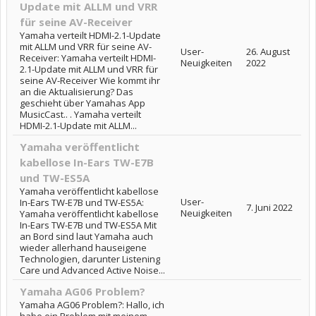
Update mit ALLM und VRR
für seine AV-Receiver
Yamaha verteilt HDMI-2.1-Update
mit ALLM und VRR für seine AV-
User-
26. August
Receiver: Yamaha verteilt HDMI-
Neuigkeiten
2022
2.1-Update mit ALLM und VRR für
seine AV-Receiver Wie kommt ihr
an die Aktualisierung? Das
geschieht über Yamahas App
MusicCast.. . Yamaha verteilt
HDMI-2.1-Update mit ALLM...
Yamaha veröffentlicht
kabellose In-Ears TW-E7B
und TW-ES5A
Yamaha veröffentlicht kabellose
User-
In-Ears TW-E7B und TW-ES5A:
7. Juni 2022
Neuigkeiten
Yamaha veröffentlicht kabellose
In-Ears TW-E7B und TW-ES5A Mit
an Bord sind laut Yamaha auch
wieder allerhand hauseigene
Technologien, darunter Listening
Care und Advanced Active Noise...
Yamaha AG06 Problem?
Yamaha AG06 Problem?: Hallo, ich