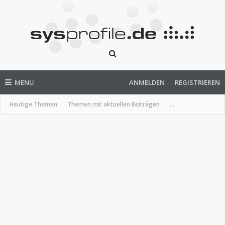
MENU
ANMELDEN
REGISTRIEREN
Heutige Themen
Themen mit aktuellen Beiträgen
...