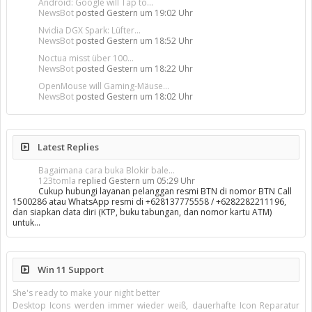
Android: Google will Tap to...
NewsBot
posted
Gestern um 19:02 Uhr
Nvidia DGX Spark: Lüfter...
NewsBot
posted
Gestern um 18:52 Uhr
Noctua misst über 100...
NewsBot
posted
Gestern um 18:22 Uhr
OpenMouse will Gaming-Mäuse...
NewsBot
posted
Gestern um 18:02 Uhr
Latest Replies
Bagaimana cara buka Blokir bale...
123tomla
replied
Gestern um 05:29 Uhr
Cukup hubungi layanan pelanggan resmi BTN di nomor BTN Call
1500286 atau WhatsApp resmi di +628137775558 / +6282282211196,
dan siapkan data diri (KTP, buku tabungan, dan nomor kartu ATM)
untuk…
Win 11 Support
She's ready to make your night better
Desktop Icons werden immer wieder weiß, dauerhafte Icon Reparatur