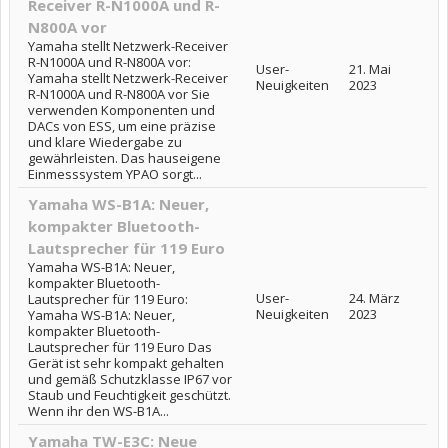
Receiver R-N1000A und R-
N800A vor
Yamaha stellt Netzwerk-Receiver
R-N1000A und R-N800A vor:
User-
21. Mai
Yamaha stellt Netzwerk-Receiver
Neuigkeiten
2023
R-N1000A und R-N800A vor Sie
verwenden Komponenten und
DACs von ESS, um eine präzise
und klare Wiedergabe zu
gewährleisten. Das hauseigene
Einmesssystem YPAO sorgt...
Yamaha WS-B1A: Neuer,
kompakter Bluetooth-
Lautsprecher für 119 Euro
Yamaha WS-B1A: Neuer,
kompakter Bluetooth-
User-
24. März
Lautsprecher für 119 Euro:
Neuigkeiten
2023
Yamaha WS-B1A: Neuer,
kompakter Bluetooth-
Lautsprecher für 119 Euro Das
Gerät ist sehr kompakt gehalten
und gemäß Schutzklasse IP67 vor
Staub und Feuchtigkeit geschützt.
Wenn ihr den WS-B1A...
Yamaha TW-E3C: Neue