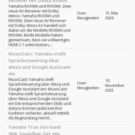
Receiver mit Dolby Atmos
Yamaha RX300A und RX500A: Zwei
neue AV-Receiver mit Dolby
User-
15. Mai
Atmos: Yamaha RX300A und
Neuigkeiten
2026
RX500A: Zwei neue AV-Receiver
mit Dolby Atmos Es handelt sich
dabei um die Modelle RX300A und
RX500A. Beide Modelle haben
gemeinsam, dass sie vollwertiges
HDMI 2.1 unterstützen....
MusicCast: Yamaha stellt
Sprachsteuerung über
Alexa und Google Assistant
ein
MusicCast: Yamaha stellt
10.
User-
Sprachsteuerung über Alexa und
November
Neuigkeiten
Google Assistant ein: MusicCast:
2025
Yamaha stellt Sprachsteuerung
über Alexa und Google Assistant
ein Die entsprechenden Skills und
Actions können jederzeit ihre
Funktion verlieren, aktuell mitteilt.
Als Begründung nennt...
Yamaha True Surround
90A: Soundbar-Set mit