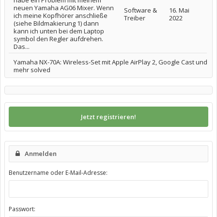
habe ein Problem mit meinem
neuen Yamaha AG06 Mixer. Wenn
Software &
16. Mai
ich meine Kopfhörer anschließe
Treiber
2022
(siehe Bildmakierung 1) dann
kann ich unten bei dem Laptop
symbol den Regler aufdrehen.
Das...
Yamaha NX-70A: Wireless-Set mit Apple AirPlay 2, Google Cast und
mehr solved
Jetzt registrieren!
Anmelden
Benutzername oder E-Mail-Adresse:
Passwort: