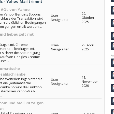
ds - Yahoo Mail trimmt
 AOL von Yahoo
29.
on Yahoo: Bending Spoons
User-
Oktober
hluss der Transaktion wird
Neuigkeiten
2025
fern die üblichen Bedingungen
migungen erteilt werden....
nd liebäugelt mit
äugelt mit Chrome-
User-
25. April
ser und liebäugelt mit
Neuigkeiten
2025
 sichzer die Ankündigung
Ar
Kauf von Googles Chrome-
rch...
tomatische
ezahlschranke
11.
he Weiterleitung“ hinter die
User-
November
bt die „Automatische
Neuigkeiten
2020
hranke So wird die Funktion
ostenlosen Yahoo-Mail-
..
com und Mail.Ru zeigen
an
d Mail.Ru zeigen nun
User-
26. März