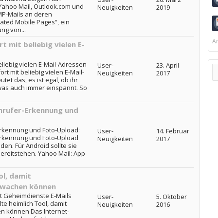
Yahoo Mail, Outlook.com und
Neuigkeiten
2019
MP-Mails an deren
rated Mobile Pages“, ein
ng von...
Ar
t mit beliebig vielen E-
eliebig vielen E-Mail-Adressen
User-
23. April
rt mit beliebig vielen E-Mail-
Neuigkeiten
2017
et das, es ist egal, ob ihr
 was auch immer einspannt. So
Anrufer-Erkennung und
-Erkennung und Foto-Upload:
User-
14. Februar
-Erkennung und Foto-Upload
Neuigkeiten
2017
den. Für Android sollte sie
bereitstehen. Yahoo Mail: App
ol, damit
rwachen können
it Geheimdienste E-Mails
User-
5. Oktober
e heimlich Tool, damit
Neuigkeiten
2016
n können Das Internet-