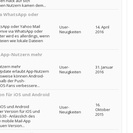
nen Hack auf sich
nen Nutzern kamen dem...
via WhatsApp oder
tsApp oder Yahoo Mail
User-
14. April
Drive via WhatsApp oder
Neuigkeiten
2016
er wird es allerdings, wenn
teien wie lokale Dateien
t App-Nutzern mehr
utzern mehr
User-
31. Januar
 Update erlaubt App-Nutzern
Neuigkeiten
2016
elsweise können Android-
alb der Push-
OS-Fans verbessere...
ion für iOS und Android
16.
 iOS und Android
User-
Oktober
uer Version für iOS und
Neuigkeiten
2015
6:30 - Anlässlich des
e mobile Mail-App
en Version...