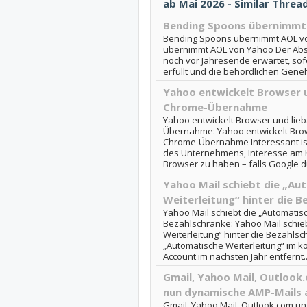
ab Mai 2026 - Similar Threa
Bending Spoons übernimmt
Bending Spoons übernimmt AOL v
übernimmt AOL von Yahoo Der Absc
noch vor Jahresende erwartet, so
erfüllt und die behördlichen Geneh
Yahoo entwickelt Browser u
Chrome-Übernahme
Yahoo entwickelt Browser und lieb
Übernahme: Yahoo entwickelt Brow
Chrome-Übernahme Interessant ist
des Unternehmens, Interesse am 
Browser zu haben – falls Google du
Yahoo Mail schiebt die „Au
Weiterleitung“ hinter die B
Yahoo Mail schiebt die „Automatisc
Bezahlschranke: Yahoo Mail schie
Weiterleitung“ hinter die Bezahlsc
„Automatische Weiterleitung“ im k
Account im nächsten Jahr entfernt..
Gmail, Yahoo Mail, Outlook.
nun dynamische AMP-Mails 
Gmail, Yahoo Mail, Outlook.com un