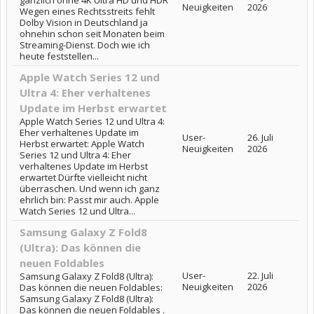
gänzlich ohne 4K Ultra HD und HDR
Neuigkeiten
2026
Wegen eines Rechtsstreits fehlt
Dolby Vision in Deutschland ja
ohnehin schon seit Monaten beim
Streaming-Dienst. Doch wie ich
heute feststellen...
Apple Watch Series 12 und
Ultra 4: Eher verhaltenes
Update im Herbst erwartet
Apple Watch Series 12 und Ultra 4:
Eher verhaltenes Update im
User-
26. Juli
Herbst erwartet: Apple Watch
Neuigkeiten
2026
Series 12 und Ultra 4: Eher
verhaltenes Update im Herbst
erwartet Dürfte vielleicht nicht
überraschen. Und wenn ich ganz
ehrlich bin: Passt mir auch. Apple
Watch Series 12 und Ultra...
Samsung Galaxy Z Fold8
(Ultra): Das können die
neuen Foldables
User-
22. Juli
Samsung Galaxy Z Fold8 (Ultra):
Neuigkeiten
2026
Das können die neuen Foldables:
Samsung Galaxy Z Fold8 (Ultra):
Das können die neuen Foldables .