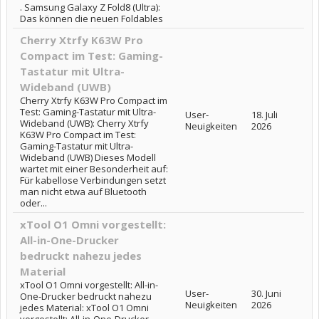
. Samsung Galaxy Z Fold8 (Ultra):
Das können die neuen Foldables
Cherry Xtrfy K63W Pro
Compact im Test: Gaming-
Tastatur mit Ultra-
Wideband (UWB)
Cherry Xtrfy K63W Pro Compact im
Test: Gaming-Tastatur mit Ultra-
User-
18. Juli
Wideband (UWB): Cherry Xtrfy
Neuigkeiten
2026
K63W Pro Compact im Test:
Gaming-Tastatur mit Ultra-
Wideband (UWB) Dieses Modell
wartet mit einer Besonderheit auf:
Für kabellose Verbindungen setzt
man nicht etwa auf Bluetooth
oder...
xTool O1 Omni vorgestellt:
All-in-One-Drucker
bedruckt nahezu jedes
Material
xTool O1 Omni vorgestellt: All-in-
User-
30. Juni
One-Drucker bedruckt nahezu
Neuigkeiten
2026
jedes Material: xTool O1 Omni