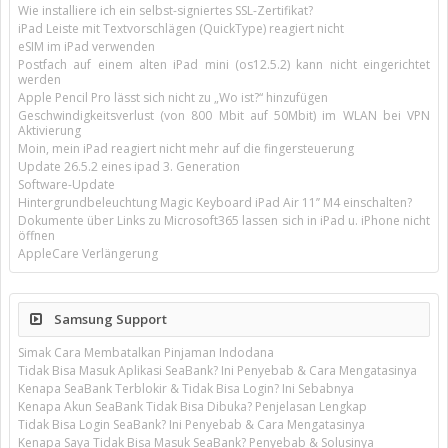
Wie installiere ich ein selbst-signiertes SSL-Zertifikat?
iPad Leiste mit Textvorschlägen (QuickType) reagiert nicht
eSIM im iPad verwenden
Postfach auf einem alten iPad mini (os12.5.2) kann nicht eingerichtet
werden
Apple Pencil Pro lässt sich nicht zu „Wo ist?“ hinzufügen
Geschwindigkeitsverlust (von 800 Mbit auf 50Mbit) im WLAN bei VPN
Aktivierung
Moin, mein iPad reagiert nicht mehr auf die fingersteuerung
Update 26.5.2 eines ipad 3. Generation
Software-Update
Hintergrundbeleuchtung Magic Keyboard iPad Air 11’’ M4 einschalten?
Dokumente über Links zu Microsoft365 lassen sich in iPad u. iPhone nicht
öffnen
AppleCare Verlängerung
Samsung Support
Simak Cara Membatalkan Pinjaman Indodana
Tidak Bisa Masuk Aplikasi SeaBank? Ini Penyebab & Cara Mengatasinya
Kenapa SeaBank Terblokir & Tidak Bisa Login? Ini Sebabnya
Kenapa Akun SeaBank Tidak Bisa Dibuka? Penjelasan Lengkap
Tidak Bisa Login SeaBank? Ini Penyebab & Cara Mengatasinya
Kenapa Saya Tidak Bisa Masuk SeaBank? Penyebab & Solusinya