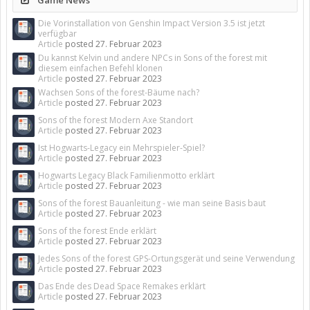
Game News
Die Vorinstallation von Genshin Impact Version 3.5 ist jetzt
verfügbar
Article
posted
27. Februar 2023
Du kannst Kelvin und andere NPCs in Sons of the forest mit
diesem einfachen Befehl klonen
Article
posted
27. Februar 2023
Wachsen Sons of the forest-Bäume nach?
Article
posted
27. Februar 2023
Sons of the forest Modern Axe Standort
Article
posted
27. Februar 2023
Ist Hogwarts-Legacy ein Mehrspieler-Spiel?
Article
posted
27. Februar 2023
Hogwarts Legacy Black Familienmotto erklärt
Article
posted
27. Februar 2023
Sons of the forest Bauanleitung - wie man seine Basis baut
Article
posted
27. Februar 2023
Sons of the forest Ende erklärt
Article
posted
27. Februar 2023
Jedes Sons of the forest GPS-Ortungsgerät und seine Verwendung
Article
posted
27. Februar 2023
Das Ende des Dead Space Remakes erklärt
Article
posted
27. Februar 2023