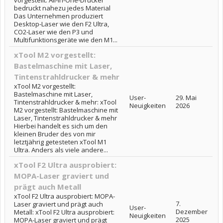
vorgestellt: All-in-One-Drucker
bedruckt nahezu jedes Material
Das Unternehmen produziert
Desktop-Laser wie den F2 Ultra,
CO2-Laser wie den P3 und
Multifunktionsgeräte wie den M1...
xTool M2 vorgestellt:
Bastelmaschine mit Laser,
Tintenstrahldrucker & mehr
xTool M2 vorgestellt:
Bastelmaschine mit Laser,
User-
29. Mai
Tintenstrahldrucker & mehr: xTool
Neuigkeiten
2026
M2 vorgestellt: Bastelmaschine mit
Laser, Tintenstrahldrucker & mehr
Hierbei handelt es sich um den
kleinen Bruder des von mir
letztjährig getesteten xTool M1
Ultra. Anders als viele andere...
xTool F2 Ultra ausprobiert:
MOPA-Laser graviert und
prägt auch Metall
xTool F2 Ultra ausprobiert: MOPA-
7.
Laser graviert und prägt auch
User-
Dezember
Metall: xTool F2 Ultra ausprobiert:
Neuigkeiten
2025
MOPA-Laser graviert und prägt