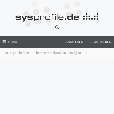
MENU
ANMELDEN
REGISTRIEREN
Heutige Themen
Themen mit aktuellen Beiträgen
...