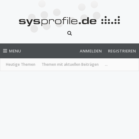
MENU
ANMELDEN
REGISTRIEREN
Heutige Themen
Themen mit aktuellen Beiträgen
...