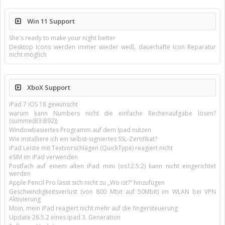
Win 11 Support
She's ready to make your night better
Desktop Icons werden immer wieder weiß, dauerhafte Icon Reparatur
nicht möglich
XboX Support
iPad 7 iOS 18 gewünscht
warum kann Numbers nicht die einfache Rechenaufgabe lösen?
(summe(B3:B92))
Windowbasiertes Programm auf dem Ipad nutzen
Wie installiere ich ein selbst-signiertes SSL-Zertifikat?
iPad Leiste mit Textvorschlägen (QuickType) reagiert nicht
eSIM im iPad verwenden
Postfach auf einem alten iPad mini (os12.5.2) kann nicht eingerichtet
werden
Apple Pencil Pro lässt sich nicht zu „Wo ist?“ hinzufügen
Geschwindigkeitsverlust (von 800 Mbit auf 50Mbit) im WLAN bei VPN
Aktivierung
Moin, mein iPad reagiert nicht mehr auf die fingersteuerung
Update 26.5.2 eines ipad 3. Generation