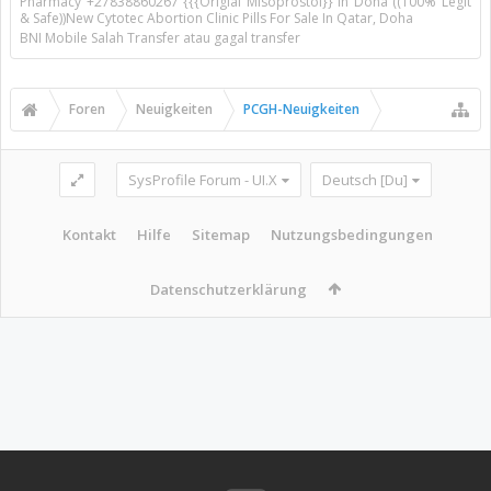
Pharmacy +27838860267 {{{Origial Misoprostol}} In Doha ((100% Legit
& Safe))New Cytotec Abortion Clinic Pills For Sale In Qatar, Doha
BNI Mobile Salah Transfer atau gagal transfer
Foren
Neuigkeiten
PCGH-Neuigkeiten
SysProfile Forum - UI.X
Deutsch [Du]
Kontakt
Hilfe
Sitemap
Nutzungsbedingungen
Datenschutzerklärung