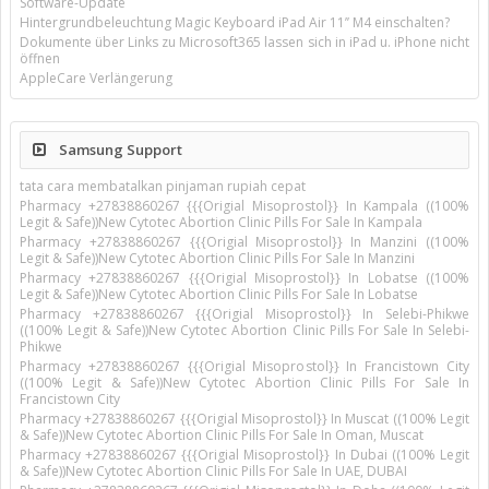
Software-Update
Hintergrundbeleuchtung Magic Keyboard iPad Air 11’’ M4 einschalten?
Dokumente über Links zu Microsoft365 lassen sich in iPad u. iPhone nicht
öffnen
AppleCare Verlängerung
Samsung Support
tata cara membatalkan pinjaman rupiah cepat
Pharmacy +27838860267 {{{Origial Misoprostol}} In Kampala ((100%
Legit & Safe))New Cytotec Abortion Clinic Pills For Sale In Kampala
Pharmacy +27838860267 {{{Origial Misoprostol}} In Manzini ((100%
Legit & Safe))New Cytotec Abortion Clinic Pills For Sale In Manzini
Pharmacy +27838860267 {{{Origial Misoprostol}} In Lobatse ((100%
Legit & Safe))New Cytotec Abortion Clinic Pills For Sale In Lobatse
Pharmacy +27838860267 {{{Origial Misoprostol}} In Selebi-Phikwe
((100% Legit & Safe))New Cytotec Abortion Clinic Pills For Sale In Selebi-
Phikwe
Pharmacy +27838860267 {{{Origial Misoprostol}} In Francistown City
((100% Legit & Safe))New Cytotec Abortion Clinic Pills For Sale In
Francistown City
Pharmacy +27838860267 {{{Origial Misoprostol}} In Muscat ((100% Legit
& Safe))New Cytotec Abortion Clinic Pills For Sale In Oman, Muscat
Pharmacy +27838860267 {{{Origial Misoprostol}} In Dubai ((100% Legit
& Safe))New Cytotec Abortion Clinic Pills For Sale In UAE, DUBAI