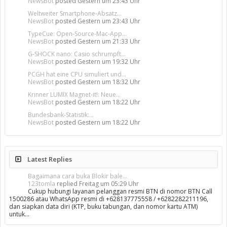
NewsBot
posted
Gestern um 23:43 Uhr
Weltweiter Smartphone-Absatz...
NewsBot
posted
Gestern um 23:43 Uhr
TypeCue: Open-Source-Mac-App...
NewsBot
posted
Gestern um 21:33 Uhr
G-SHOCK nano: Casio schrumpft...
NewsBot
posted
Gestern um 19:32 Uhr
PCGH hat eine CPU simuliert und...
NewsBot
posted
Gestern um 18:32 Uhr
Krinner LUMIX Magnet-it!: Neue...
NewsBot
posted
Gestern um 18:22 Uhr
Bundesbank-Statistik:...
NewsBot
posted
Gestern um 18:22 Uhr
Latest Replies
Bagaimana cara buka Blokir bale...
123tomla
replied
Freitag um 05:29 Uhr
Cukup hubungi layanan pelanggan resmi BTN di nomor BTN Call
1500286 atau WhatsApp resmi di +628137775558 / +6282282211196,
dan siapkan data diri (KTP, buku tabungan, dan nomor kartu ATM)
untuk…