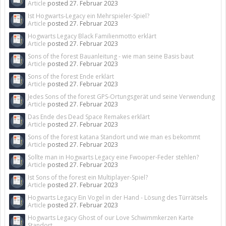
Article
posted
27. Februar 2023
Ist Hogwarts-Legacy ein Mehrspieler-Spiel?
Article
posted
27. Februar 2023
Hogwarts Legacy Black Familienmotto erklärt
Article
posted
27. Februar 2023
Sons of the forest Bauanleitung - wie man seine Basis baut
Article
posted
27. Februar 2023
Sons of the forest Ende erklärt
Article
posted
27. Februar 2023
Jedes Sons of the forest GPS-Ortungsgerät und seine Verwendung
Article
posted
27. Februar 2023
Das Ende des Dead Space Remakes erklärt
Article
posted
27. Februar 2023
Sons of the forest katana Standort und wie man es bekommt
Article
posted
27. Februar 2023
Sollte man in Hogwarts Legacy eine Fwooper-Feder stehlen?
Article
posted
27. Februar 2023
Ist Sons of the forest ein Multiplayer-Spiel?
Article
posted
27. Februar 2023
Hogwarts Legacy Ein Vogel in der Hand - Lösung des Türrätsels
Article
posted
27. Februar 2023
Hogwarts Legacy Ghost of our Love Schwimmkerzen Karte
Standort