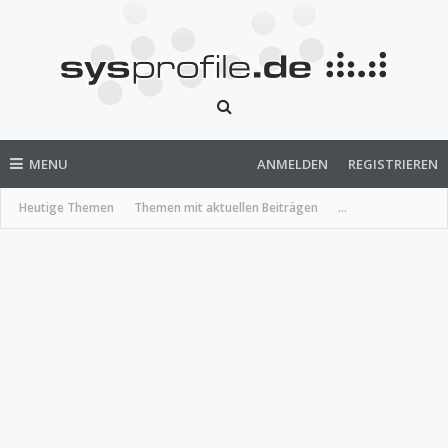
MENU
ANMELDEN
REGISTRIEREN
Heutige Themen
Themen mit aktuellen Beiträgen
...