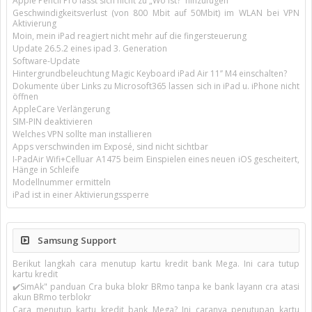
Apple Pencil Pro lässt sich nicht zu „Wo ist?“ hinzufügen
Geschwindigkeitsverlust (von 800 Mbit auf 50Mbit) im WLAN bei VPN
Aktivierung
Moin, mein iPad reagiert nicht mehr auf die fingersteuerung
Update 26.5.2 eines ipad 3. Generation
Software-Update
Hintergrundbeleuchtung Magic Keyboard iPad Air 11’’ M4 einschalten?
Dokumente über Links zu Microsoft365 lassen sich in iPad u. iPhone nicht
öffnen
AppleCare Verlängerung
SIM-PIN deaktivieren
Welches VPN sollte man installieren
Apps verschwinden im Exposé, sind nicht sichtbar
I-PadAir Wifi+Celluar A1475 beim Einspielen eines neuen iOS gescheitert,
Hänge in Schleife
Modellnummer ermitteln
iPad ist in einer Aktivierungssperre
Samsung Support
Berikut langkah cara menutup kartu kredit bank Mega. Ini cara tutup
kartu kredit
✔️SimAk" panduan Cra buka blokr BRmo tanpa ke bank layann cra atasi
akun BRmo terblokr
Cara menutup kartu kredit bank Mega? Ini caranya penutupan kartu