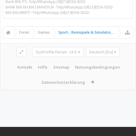
Bank BNI ITS -Telp/WhatsApp:(0821)8556-9202-
BANK BNI KH.MAS MANSYUR -Telp/WhatsApp:(0821)8556-9202-
BNI BALIWERTI -Telp/WhatsApp:(0821)8556-9202-
Foren
Games
Sport-, Rennspiele & Simulationen
SysProfile Forum - UI.X
Deutsch [Du]
Kontakt
Hilfe
Sitemap
Nutzungsbedingungen
Datenschutzerklärung