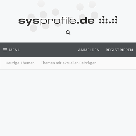
MENU
ANMELDEN
REGISTRIEREN
Heutige Themen
Themen mit aktuellen Beiträgen
...