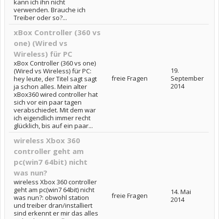
kann ich ihn nicht
verwenden. Brauche ich
Treiber oder so?...
xBox Controller (360 vs
one) (Wired vs
Wireless) für PC
xBox Controller (360 vs one)
19.
(Wired vs Wireless) für PC:
freie Fragen
September
hey leute, der Titel sagt sagt
2014
ja schon alles. Mein alter
xBox360 wired controller hat
sich vor ein paar tagen
verabschiedet. Mit dem war
ich eigendlich immer recht
glücklich, bis auf ein paar...
wireless Xbox 360
controller geht am
pc(win7 64bit) nicht
was nun?
wireless Xbox 360 controller
geht am pc(win7 64bit) nicht
14. Mai
freie Fragen
was nun?: obwohl station
2014
und treiber dran/installiert
sind erkennt er mir das alles