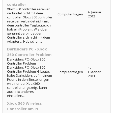
controller
Xbox 360 controller receiver
6. Januar
verbindet nicht mit dem
Computerfragen
2012
controller: Xbox 360 controller
receiver verbindet nicht mit
dem controller Tag Leute, ich
hab ein Problem. Wie oben
genannt verbindet der
Controller sich nicht mit dem
Adapter ... Hab schon...
Darksiders PC - Xbox
360 Controller Problem
Darksiders PC - Xbox 360
Controller Problem:
Darksiders PC - Xbox 360
12.
Controller Problem Hi Leute,
Computerfragen
Oktober
habe Darksiders auf meinem
2011
Pc und in den Einstellungen
wird nur der Xbox360
controller angezeigt. kann
auch nix anderes
einstellen....
Xbox 360 Wireless
Controller am PC