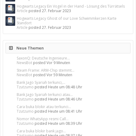
Hogwarts Legacy Ein Vogel in der Hand - Lösung des Türrätsels
Article
posted
27. Februar 2023
Hogwarts Legacy Ghost of our Love Schwimmkerzen Karte
Standort
Article
posted
27. Februar 2023
Neue Themen
SaxonQ: Deutsche Ingenieure...
NewsBot
posted
Vor 9 Minuten
Steam Frame: ARM-Chip stemmt...
NewsBot
posted
Vor 59 Minuten
Bank Jago Syariah terkunci,...
Tzutzumo
posted
Heute um 08:48 Uhr
Bank Jago Syariah terkunci atau...
Tzutzumo
posted
Heute um 08:46 Uhr
Cara buka blokir atau terkunci...
Tzutzumo
posted
Heute um 08:41 Uhr
Nomor WhatsApp resmi Call...
Tzutzumo
posted
Heute um 08:39 Uhr
Cara buka blokir bank jago...
Tzutzumo
posted
Heute um 08:37 Uhr