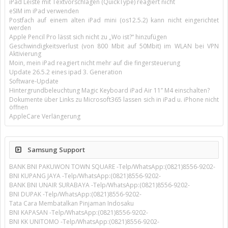
iPad Leiste mit Textvorschlägen (QuickType) reagiert nicht
eSIM im iPad verwenden
Postfach auf einem alten iPad mini (os12.5.2) kann nicht eingerichtet
werden
Apple Pencil Pro lässt sich nicht zu „Wo ist?“ hinzufügen
Geschwindigkeitsverlust (von 800 Mbit auf 50Mbit) im WLAN bei VPN
Aktivierung
Moin, mein iPad reagiert nicht mehr auf die fingersteuerung
Update 26.5.2 eines ipad 3. Generation
Software-Update
Hintergrundbeleuchtung Magic Keyboard iPad Air 11’’ M4 einschalten?
Dokumente über Links zu Microsoft365 lassen sich in iPad u. iPhone nicht
öffnen
AppleCare Verlängerung
Samsung Support
BANK BNI PAKUWON TOWN SQUARE -Telp/WhatsApp:(0821)8556-9202-
BNI KUPANG JAYA -Telp/WhatsApp:(0821)8556-9202-
BANK BNI UNAIR SURABAYA -Telp/WhatsApp:(0821)8556-9202-
BNI DUPAK -Telp/WhatsApp:(0821)8556-9202-
Tata Cara Membatalkan Pinjaman Indosaku
BNI KAPASAN -Telp/WhatsApp:(0821)8556-9202-
BNI KK UNITOMO -Telp/WhatsApp:(0821)8556-9202-