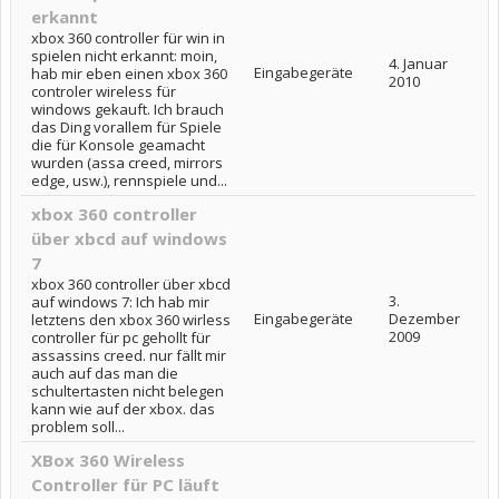
erkannt
xbox 360 controller für win in
spielen nicht erkannt: moin,
4. Januar
Eingabegeräte
hab mir eben einen xbox 360
2010
controler wireless für
windows gekauft. Ich brauch
das Ding vorallem für Spiele
die für Konsole geamacht
wurden (assa creed, mirrors
edge, usw.), rennspiele und...
xbox 360 controller
über xbcd auf windows
7
xbox 360 controller über xbcd
3.
auf windows 7: Ich hab mir
Eingabegeräte
Dezember
letztens den xbox 360 wirless
2009
controller für pc gehollt für
assassins creed. nur fällt mir
auch auf das man die
schultertasten nicht belegen
kann wie auf der xbox. das
problem soll...
XBox 360 Wireless
Controller für PC läuft