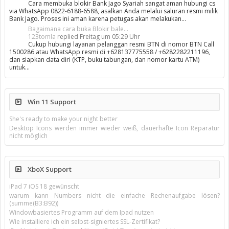
Cara membuka blokir Bank Jago Syariah sangat aman hubungi cs
via WhatsApp 0822-6188-6588, asalkan Anda melalui saluran resmi milik
Bank Jago. Proses ini aman karena petugas akan melakukan…
Bagaimana cara buka Blokir bale...
123tomla
replied
Freitag um 05:29 Uhr
Cukup hubungi layanan pelanggan resmi BTN di nomor BTN Call
1500286 atau WhatsApp resmi di +628137775558 / +6282282211196,
dan siapkan data diri (KTP, buku tabungan, dan nomor kartu ATM)
untuk…
Win 11 Support
She's ready to make your night better
Desktop Icons werden immer wieder weiß, dauerhafte Icon Reparatur
nicht möglich
XboX Support
iPad 7 iOS 18 gewünscht
warum kann Numbers nicht die einfache Rechenaufgabe lösen?
(summe(B3:B92))
Windowbasiertes Programm auf dem Ipad nutzen
Wie installiere ich ein selbst-signiertes SSL-Zertifikat?