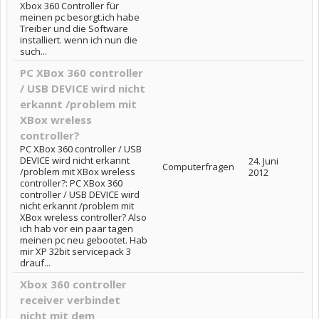
Xbox 360 Controller für
meinen pc besorgt.ich habe
Treiber und die Software
installiert. wenn ich nun die
such...
PC XBox 360 controller
/ USB DEVICE wird nicht
erkannt /problem mit
XBox wreless
controller?
PC XBox 360 controller / USB
DEVICE wird nicht erkannt
24. Juni
Computerfragen
/problem mit XBox wreless
2012
controller?: PC XBox 360
controller / USB DEVICE wird
nicht erkannt /problem mit
XBox wreless controller? Also
ich hab vor ein paar tagen
meinen pc neu gebootet. Hab
mir XP 32bit servicepack 3
drauf...
Xbox 360 controller
receiver verbindet
nicht mit dem