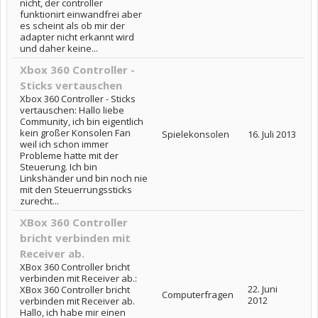
nicht, der controller
funktionirt einwandfrei aber
es scheint als ob mir der
adapter nicht erkannt wird
und daher keine...
Xbox 360 Controller -
Sticks vertauschen
Xbox 360 Controller - Sticks
vertauschen: Hallo liebe
Community, ich bin eigentlich
kein großer Konsolen Fan
Spielekonsolen
16. Juli 2013
weil ich schon immer
Probleme hatte mit der
Steuerung. Ich bin
Linkshänder und bin noch nie
mit den Steuerrungssticks
zurecht...
XBox 360 Controller
bricht verbinden mit
Receiver ab.
XBox 360 Controller bricht
verbinden mit Receiver ab.:
22. Juni
XBox 360 Controller bricht
Computerfragen
2012
verbinden mit Receiver ab.
Hallo, ich habe mir einen