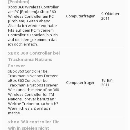
[Problem].
Xbox 360 Wireless Controller
am PC [Problem].: Xbox 360
9. Oktober
Computerfragen
Wireless Controller am PC
2011
[Problem]. Guten Abend .
Also da ich wieder vor habe
Fifa auf dem PC mit einem
Controller zu spielen, bin ich
auf die Idee gekommen das
ich doch einfach...
xBox 360 Controller bei
Trackmania Nations
Forever
xBox 360 Controller bei
Trackmania Nations Forever:
18. Juni
xBox 360 Controller bei
Computerfragen
2011
Trackmania Nations Forever
Wie kann ich meine xBox 360
Wireless Controller für TM
Nations Forever benutzen?
Welche Treiber brauche ich?
Wenn ich es z.Z einfach
mache...
xbox 360 controller für
win in spielen nicht