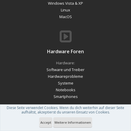
Windows Vista & XP
Linux
MacOS
Hardware Foren
Hardware:
Software und Treiber
Hardwareprobleme
Systeme
Notebooks
Smartphones
Diese Seite verwendet Cookies. Wenn du dich weiterhin auf dieser Seite
aufhältst, akzeptierst du unseren Einsatz von Cookies.
Accept
Weitere Informationen
Forum software by XenForo™
-
Deutsch von xenDach
Theme designed by
ThemeHouse
.