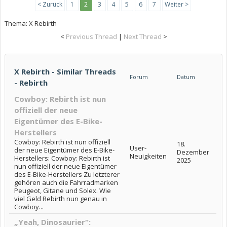
< Zurück
1
2
3
4
5
6
7
Weiter >
Thema:
X Rebirth
<
Previous Thread
|
Next Thread
>
X Rebirth - Similar Threads
Forum
Datum
- Rebirth
Cowboy: Rebirth ist nun
offiziell der neue
Eigentümer des E-Bike-
Herstellers
Cowboy: Rebirth ist nun offiziell
18.
User-
der neue Eigentümer des E-Bike-
Dezember
Neuigkeiten
Herstellers: Cowboy: Rebirth ist
2025
nun offiziell der neue Eigentümer
des E-Bike-Herstellers Zu letzterer
gehören auch die Fahrradmarken
Peugeot, Gitane und Solex. Wie
viel Geld Rebirth nun genau in
Cowboy...
„Yeah, Dinosaurier“: