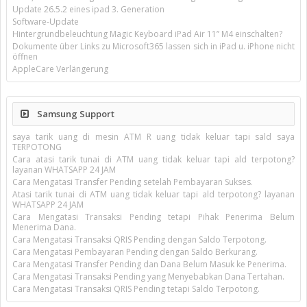
Update 26.5.2 eines ipad 3. Generation
Software-Update
Hintergrundbeleuchtung Magic Keyboard iPad Air 11’’ M4 einschalten?
Dokumente über Links zu Microsoft365 lassen sich in iPad u. iPhone nicht
öffnen
AppleCare Verlängerung
Samsung Support
saya tarik uang di mesin ATM R uang tidak keluar tapi sald saya
TERPOTONG
Cara atasi tarik tunai di ATM uang tidak keluar tapi ald terpotong?
layanan WHATSAPP 24 JAM
Cara Mengatasi Transfer Pending setelah Pembayaran Sukses.
Atasi tarik tunai di ATM uang tidak keluar tapi ald terpotong? layanan
WHATSAPP 24 JAM
Cara Mengatasi Transaksi Pending tetapi Pihak Penerima Belum
Menerima Dana.
Cara Mengatasi Transaksi QRIS Pending dengan Saldo Terpotong.
Cara Mengatasi Pembayaran Pending dengan Saldo Berkurang.
Cara Mengatasi Transfer Pending dan Dana Belum Masuk ke Penerima.
Cara Mengatasi Transaksi Pending yang Menyebabkan Dana Tertahan.
Cara Mengatasi Transaksi QRIS Pending tetapi Saldo Terpotong.