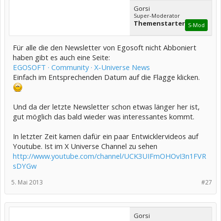
nicht bereit einen genaueren Zeitrahmen zu definieren. Ihr könnt
Gorsi
Euch aber sicher sein, dass wir weiterhin hart daran arbeiten das
Super-Moderator
Themenstarter
Spiel sobald als möglich zu veröffentlichen.
S-Mod
Arsaneus
Für alle die den Newsletter von Egosoft nicht Abboniert
haben gibt es auch eine Seite:
EGOSOFT · Community · X-Universe News
Einfach im Entsprechenden Datum auf die Flagge klicken.
Und da der letzte Newsletter schon etwas länger her ist,
gut möglich das bald wieder was interessantes kommt.
In letzter Zeit kamen dafür ein paar Entwicklervideos auf
Youtube. Ist im X Universe Channel zu sehen
http://www.youtube.com/channel/UCK3UIFmOHOvI3n1FVR
sDYGw
5. Mai 2013
#27
Gorsi