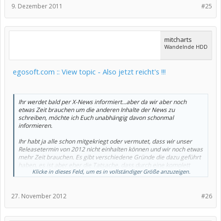
9. Dezember 2011
#25
mitcharts
Wandelnde HDD
egosoft.com :: View topic - Also jetzt reicht's !!!
Ihr werdet bald per X-News informiert...aber da wir aber noch
etwas Zeit brauchen um die anderen Inhalte der News zu
schreiben, möchte ich Euch unabhängig davon schonmal
informieren.
Ihr habt ja alle schon mitgekriegt oder vermutet, dass wir unser
Releasetermin von 2012 nicht einhalten können und wir noch etwas
mehr Zeit brauchen. Es gibt verschiedene Gründe die dazu geführt
haben, es ist aber eher die Tatsache, dass durch eine komplett
Klicke in dieses Feld, um es in vollständiger Größe anzuzeigen.
neue Engine einfach mehr Arbeit entstanden ist, als wir
ursprünglich erwartet haben. Es handelt sich also nicht um kritische
Probleme die einen Release verhindern würden.
27. November 2012
#26
Ich kann Euch allerdings noch kein genaueres Datum nennen. Es
wird 2013. Bevor ihr darüber zu spekulieren beginnt warum wir
noch immer kein genaueres Datum nennen: Wir sind einfach noch