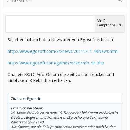
7. Oktober 2011
#23
Mr. E
Computer-Guru
So, eben habe ich den Newslater von Egosoft erhalten:
http://www.egosoft.com/x/xnews/201112_1_49News.html
http://www.egosoft.com/games/x3ap/info_de.php
Oha, ein X3:TC Add-On um die Zeit zu überbrücken und
Einblicke in X Rebirth zu erhalten.
Zitat von Egosoft:
Erhältlich bei Steam
X³: Albion Prelude ist ab dem 15. Dezember bei Steam erhältlich in
Deutsch, Englisch und Französisch (Sprache und Text) sowie
Italienisch (nur Text).
Alle Spieler, die die X: Superbox schon besitzen oder noch kaufen