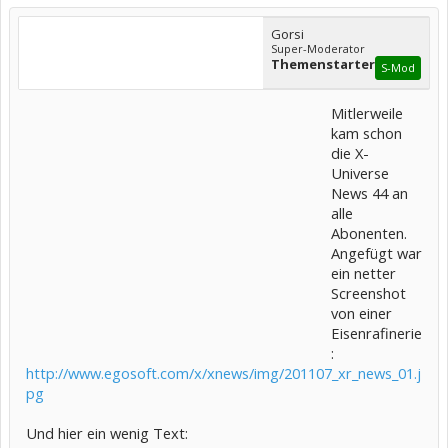
Gorsi
Super-Moderator
Themenstarter
S-Mod
Mitlerweile
kam schon
die X-
Universe
News 44 an
alle
Abonenten.
Angefügt war
ein netter
Screenshot
von einer
Eisenrafinerie
:
http://www.egosoft.com/x/xnews/img/201107_xr_news_01.j
pg
Und hier ein wenig Text: