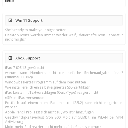
untuk…
Win 11 Support
She's ready to make your night better
Desktop Icons werden immer wieder weiß, dauerhafte Icon Reparatur
nicht möglich
XboX Support
iPad 7 iOS 18 gewünscht
warum kann Numbers nicht die einfache Rechenaufgabe lösen?
(summe(B3:B92))
Windowbasiertes Programm auf dem Ipad nutzen
Wie installiere ich ein selbst-signiertes SSL-Zertifikat?
iPad Leiste mit Textvorschlägen (QuickType) reagiert nicht
eSIM im iPad verwenden
Postfach auf einem alten iPad mini (os12.5.2) kann nicht eingerichtet
werden
Apple Pencil Pro lässt sich nicht zu „Wo ist?“ hinzufügen
Geschwindigkeitsverlust (von 800 Mbit auf 50Mbit) im WLAN bei VPN
Aktivierung
Moin, mein iPad reagiert nicht mehr auf die fingersteuerung