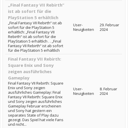
„Final Fantasy VII Rebirth“
ist ab sofort für die
PlayStation 5 erhältlich
„Final Fantasy VII Rebirth“ ist ab
User-
29. Februar
sofort für die PlayStation 5
Neuigkeiten
2024
erhältlich: „Final Fantasy VII
Rebirth“ ist ab sofort für die
PlayStation 5 erhältlich . . „Final
Fantasy VII Rebirth“ ist ab sofort
für die PlayStation 5 erhältlich
Final Fantasy VII Rebirth:
Square Enix und Sony
zeigen ausführliches
Gameplay
Final Fantasy VII Rebirth: Square
Enix und Sony zeigen
User-
8. Februar
ausführliches Gameplay: Final
Neuigkeiten
2024
Fantasy VII Rebirth: Square Enix
und Sony zeigen ausführliches
Gameplay Februar erscheinen
und Sony hat gestern ein
separates State of Play dazu
gezeigt. Das Spiel hat viele Fans
und nicht...