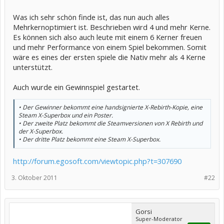
• '
Bauen
' - Erklärung, auf welche Weise X Rebirth Spieltiefe und
Was ich sehr schön finde ist, das nun auch alles
endlose Möglichkeiten zum Stations- und Schiffbau hinzufügt.
Mehrkernoptimiert ist. Beschrieben wird 4 und mehr Kerne.
Es können sich also auch leute mit einem 6 Kerner freuen
und mehr Performance von einem Spiel bekommen. Somit
wäre es eines der ersten spiele die Nativ mehr als 4 Kerne
unterstützt.
Auch wurde ein Gewinnspiel gestartet.
• Der Gewinner bekommt eine handsignierte X-Rebirth-Kopie, eine
Steam X-Superbox und ein Poster.
• Der zweite Platz bekommt die Steamversionen von X Rebirth und
der X-Superbox.
• Der dritte Platz bekommt eine Steam X-Superbox.
http://forum.egosoft.com/viewtopic.php?t=307690
3. Oktober 2011
#22
Gorsi
Super-Moderator