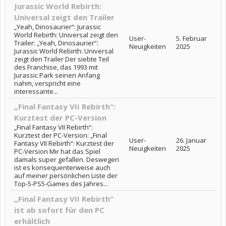
Jurassic World Rebirth:
Universal zeigt den Trailer
„Yeah, Dinosaurier“: Jurassic
World Rebirth: Universal zeigt den
User-
5. Februar
Trailer: „Yeah, Dinosaurier“:
Neuigkeiten
2025
Jurassic World Rebirth: Universal
zeigt den Trailer Der siebte Teil
des Franchise, das 1993 mit
Jurassic Park seinen Anfang
nahm, verspricht eine
interessante...
„Final Fantasy VII Rebirth“:
Kurztest der PC-Version
„Final Fantasy VII Rebirth“:
Kurztest der PC-Version: „Final
User-
26. Januar
Fantasy VII Rebirth“: Kurztest der
Neuigkeiten
2025
PC-Version Mir hat das Spiel
damals super gefallen. Deswegen
ist es konsequenterweise auch
auf meiner persönlichen Liste der
Top-5-PS5-Games des Jahres...
„Final Fantasy VII Rebirth“
ist ab sofort für den PC
erhältlich