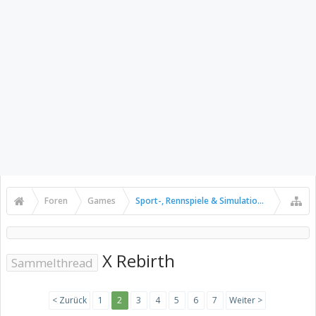
Foren
Games
Sport-, Rennspiele & Simulationen
X Rebirth
Sammelthread
< Zurück
1
2
3
4
5
6
7
Weiter >