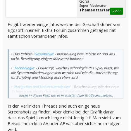
Gorsi
Super-Moderator
Themenstarter
S-Mod
Es gibt wieder einige Infos welche der Geschäftsfüher von
Egosoft in einem Extra Forum zusammen getragen hat
samt schon vorhandener Infos.
• Das Rebirth-'
Gesamtbild
' - Klarstellung was Rebirth ist und was
nicht, Beseitigung einiger Missverständnisse.
• '
Technologie
' - Erklärung, welche Technologie das Spiel nutzt, wie
die Systemanforderungen sein werden und wie die Unterstützung
für Scripting und Modding aussehen wird.
• '
Navigation und Universumsdesign
' - Beschreibung, wie das neue
X-Universum strukturiert sein wird und wie der Spieler sich im
Klicke in dieses Feld, um es in vollständiger Größe anzuzeigen.
Vergleich zu vorherigen X-Spielen in ihm bewegen wird.
In den Verlinkten Threads sind auch einige neue
• '
Schiffe und Stationen
' - Klarstellung von hitzig diskutierten
Themen wie dem Spielerschiff und Großkampfschiffen sowie
Screenshots zu finden. Aber denkt bei der Grafik daran
Beschreibung der Wichtigkeit von Drohnen für das Spielerlebnis.
dass das Spiel ja noch lange nicht fertig ist! Man sieht zum
Außerdem werden Bernd und das Team die Bedeutung von
Beispiel noch kein AA oder AF was aber sicher noch folgen
Nichtspielercharakteren für den Spieler und die Wirtschaft im
wird.
Universum erklären.