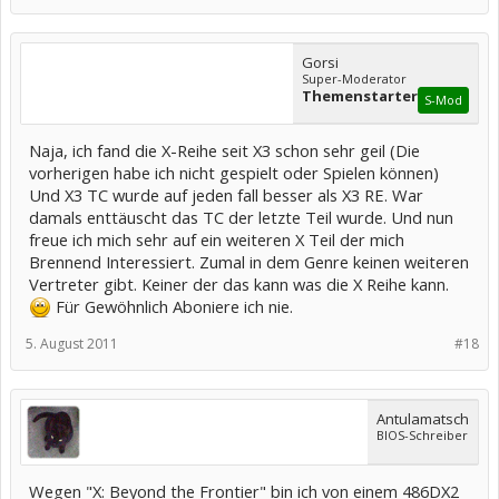
Und das alles ist natürlich nur ein einziges Beispiel. Die gesamte
Ökonomie funktioniert auf diese Weise. Du kannst physisch sehen,
Gorsi
was gerade passiert, und Du kannst mit diesen Modulen
Super-Moderator
interagieren. Analysiere die Produktion, sabotiere Deine
Themenstarter
Konkurrenz oder sieh einfach mal nach, was eine konkurrierende
S-Mod
Station tatsächlich produziert.- Toastie
Naja, ich fand die X-Reihe seit X3 schon sehr geil (Die
vorherigen habe ich nicht gespielt oder Spielen können)
Und X3 TC wurde auf jeden fall besser als X3 RE. War
damals enttäuscht das TC der letzte Teil wurde. Und nun
freue ich mich sehr auf ein weiteren X Teil der mich
Brennend Interessiert. Zumal in dem Genre keinen weiteren
Vertreter gibt. Keiner der das kann was die X Reihe kann.
Für Gewöhnlich Aboniere ich nie.
5. August 2011
#18
Antulamatsch
BIOS-Schreiber
Wegen "X: Beyond the Frontier" bin ich von einem 486DX2