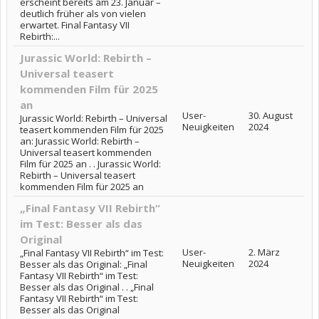
erscheint bereits am 23. Januar –
deutlich früher als von vielen
erwartet. Final Fantasy VII
Rebirth:...
Jurassic World: Rebirth –
Universal teasert
kommenden Film für 2025
an
User-
30. August
Jurassic World: Rebirth – Universal
Neuigkeiten
2024
teasert kommenden Film für 2025
an: Jurassic World: Rebirth –
Universal teasert kommenden
Film für 2025 an . . Jurassic World:
Rebirth – Universal teasert
kommenden Film für 2025 an
„Final Fantasy VII Rebirth“
im Test: Besser als das
Original
User-
2. März
„Final Fantasy VII Rebirth“ im Test:
Neuigkeiten
2024
Besser als das Original: „Final
Fantasy VII Rebirth“ im Test:
Besser als das Original . . „Final
Fantasy VII Rebirth“ im Test:
Besser als das Original