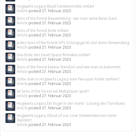
Hogwarts Legacy Black Familienmotto erklärt
Article
posted
27. Februar 2023
Sons of the forest Bauanleitung - wie man seine Basis baut
Article
posted
27. Februar 2023
Sons of the forest Ende erklärt
Article
posted
27. Februar 2023
Jedes Sons of the forest GPS-Ortungsgerät und seine Verwendung
Article
posted
27. Februar 2023
Das Ende des Dead Space Remakes erklärt
Article
posted
27. Februar 2023
Sons of the forest katana Standort und wie man es bekommt
Article
posted
27. Februar 2023
Sollte man in Hogwarts Legacy eine Fwooper-Feder stehlen?
Article
posted
27. Februar 2023
Ist Sons of the forest ein Multiplayer-Spiel?
Article
posted
27. Februar 2023
Hogwarts Legacy Ein Vogel in der Hand - Lösung des Türrätsels
Article
posted
27. Februar 2023
Hogwarts Legacy Ghost of our Love Schwimmkerzen Karte
Standort
Article
posted
27. Februar 2023