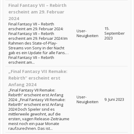
Final Fantasy VII – Rebirth
erscheint am 29. Februar
2024
Final Fantasy VII – Rebirth
15.
erscheint am 29. Februar 2024:
User-
September
Final Fantasy VII – Rebirth
Neuigkeiten
2023
erscheint am 29. Februar 2024 Im
Rahmen des State-of-Play-
Streams von Sony in der Nacht
gab es ein Update für alle Fans.. .
Final Fantasy VII – Rebirth
erscheint am...
„Final Fantasy VII Remake:
Rebirth“ erscheint erst
Anfang 2024
„Final Fantasy VII Remake:
Rebirth“ erscheint erst Anfang
User-
9. Juni 2023
2024: „Final Fantasy VII Remake:
Neuigkeiten
Rebirth“ erscheint erst Anfang
2024 Doch Spieler sind es
mittlerweile gewohnt, auf die
ersten, vagen Release-Zeiträume
meist noch ein paar Monate
raufzurechnen. Das ist...