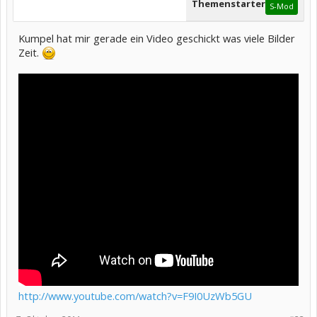
Themenstarter
S-Mod
Kumpel hat mir gerade ein Video geschickt was viele Bilder
Zeit.
http://www.youtube.com/watch?v=F9I0UzWb5GU