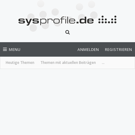
MENU
ANMELDEN
REGISTRIEREN
Heutige Themen
Themen mit aktuellen Beiträgen
...