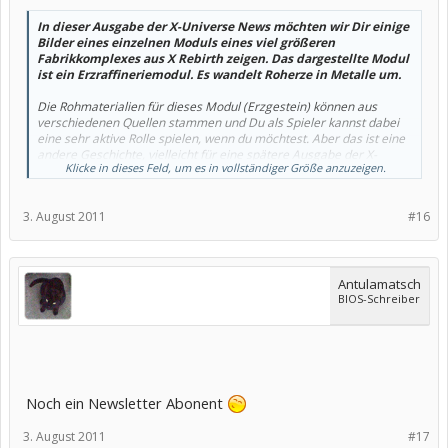
In dieser Ausgabe der X-Universe News möchten wir Dir einige
Bilder eines einzelnen Moduls eines viel größeren
Fabrikkomplexes aus X Rebirth zeigen. Das dargestellte Modul
ist ein Erzraffineriemodul. Es wandelt Roherze in Metalle um.
Die Rohmaterialien für dieses Modul (Erzgestein) können aus
verschiedenen Quellen stammen und Du als Spieler kannst dabei
eine sehr aktive Rolle spielen, wenn du möchtest. Aber das ist eine
andere Geschichte, vielleicht für eine spätere Ausgabe der X-
Klicke in dieses Feld, um es in vollständiger Größe anzuzeigen.
Universe News.
Das hier zu sehende Modul ist nicht gerade klein. Genau
3. August 2011
#16
genommen ist es sogar 1900 Meter lang. Aber was Du hier siehst,
ist trotzdem nur ein kleines Modul in einem Stationskomplex, der
viel, viel größer sein kann.
In X Rebirth wirst Du viele verschiedene Typen von Stationen bauen
Antulamatsch
können. Viele von ihnen können irgendwann um ein
BIOS-Schreiber
Erzraffineriemodul erweitert werden. Dann könnten eine (oder
mehrere) dieser Produktionslinien in Deiner Station zu sehen sein.
Daraus ergibt sich, dass Du immer genau sehen kannst, was im
Inneren Deines Megakomplexes vorgeht. Produziert er gerade?
Um das herauszufinden, kannst Du den Manager fragen, der
Noch ein Newsletter Abonent
Dich beim Betreiben der Station unterstützt, oder Du kannst
einfach daran vorbeifliegen und selber ein Auge darauf
3. August 2011
#17
werfen.