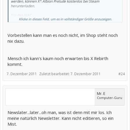
werden, können X³: Albion Prelude kostenlos bei Steam
herunterladen.
Für den MAC
Klicke in dieses Feld, um es in vollständiger Größe anzuzeigen.
In Kürze auch für den MAC via Appstore und Deliver2Mac.
Als Box-Version im Handel
Deep Silver wird im ersten Quartal 2012 zu X³: Albion Prelude eine
Vorbestellen kann man es noch nicht, im Shop steht noch
Retail Box mit zusätzlichen Inhalten veröffentlichen. Besitzer von X³:
nix dazu.
Terran Conflict können dann X³: Albion Prelude als Add-on
erwerben.
Für Spieler, die neu auf die X-Serie treffen gibt es die Albion-
Goldversion. Sie enthält X³: Albion Prelude sowie X³: Terran Conflict
Mensch ich kann's kaum noch erwarten bis X Rebirth
sowie weitere Extras. Release ebenfalls im ersten Quartal..
kommt.
7. Dezember 2011
Zuletzt bearbeitet:
7. Dezember 2011
#24
Mr. E
Computer-Guru
Newslater...later...oh man, was ist denn mit mir los. Ich
meine natürlich Newsletter. Kann nicht editieren, so ein
Mist.