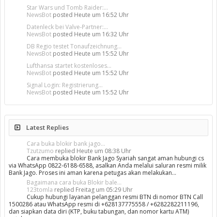
Star Wars und Tomb Raider:...
NewsBot
posted
Heute um 16:52 Uhr
Datenleck bei Valve-Partner:...
NewsBot
posted
Heute um 16:32 Uhr
DB Regio testet Tonaufzeichnung...
NewsBot
posted
Heute um 15:52 Uhr
Lufthansa startet kostenloses...
NewsBot
posted
Heute um 15:52 Uhr
Signal Login: Registrierung...
NewsBot
posted
Heute um 15:52 Uhr
Latest Replies
Cara buka blokir bank jago...
Tzutzumo
replied
Heute um 08:38 Uhr
Cara membuka blokir Bank Jago Syariah sangat aman hubungi cs
via WhatsApp 0822-6188-6588, asalkan Anda melalui saluran resmi milik
Bank Jago. Proses ini aman karena petugas akan melakukan…
Bagaimana cara buka Blokir bale...
123tomla
replied
Freitag um 05:29 Uhr
Cukup hubungi layanan pelanggan resmi BTN di nomor BTN Call
1500286 atau WhatsApp resmi di +628137775558 / +6282282211196,
dan siapkan data diri (KTP, buku tabungan, dan nomor kartu ATM)