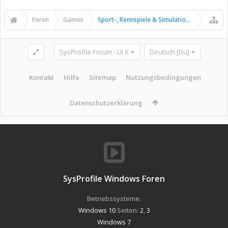
Foren
Games
Sport-, Rennspiele & Simulationen
SysProfile Forum - UI.X
Deutsch [Du]
Kontakt
Hilfe
Sitemap
Nutzungsbedingungen
Datenschutzerklärung
SysProfile Windows Foren
Betriebssysteme:
Windows 10
Seiten:
2
,
3
Windows 7