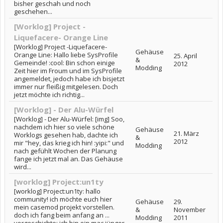
bisher geschah und noch
geschehen...
[Worklog] Project -
Liquefacere- Orange Line
[Worklog] Project -Liquefacere-
Gehäuse
Orange Line: Hallo liebe SysProfile
25. April
&
Gemeinde! :cool: Bin schon einige
2012
Modding
Zeit hier im Froum und im SysProfile
angemeldet, jedoch habe ich bisjetzt
immer nur fleißig mitgelesen. Doch
jetzt möchte ich richtig...
[Worklog] - Der Alu-Würfel
[Worklog] - Der Alu-Würfel: [img] Soo,
nachdem ich hier so viele schöne
Gehäuse
21. März
Worklogs gesehen hab, dachte ich
&
2012
mir "hey, das krieg ich hin! :yipi:" und
Modding
nach gefühlt Wochen der Planung
fange ich jetzt mal an. Das Gehäuse
wird...
[worklog] Project:un1ty
[worklog] Project:un1ty: hallo
community! ich möchte euch hier
Gehäuse
29.
mein casemod projekt vorstellen.
&
November
doch ich fang beim anfang an ...
Modding
2011