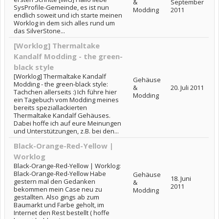
&
September
SysProfile-Gemeinde, es ist nun
Modding
2011
endlich soweit und ich starte meinen
Worklog in dem sich alles rund um
das SilverStone...
[Worklog] Thermaltake
Kandalf Modding - the green-
black style
[Worklog] Thermaltake Kandalf
Gehäuse
Modding - the green-black style:
&
20. Juli 2011
Tachchen allerseits :) Ich führe hier
Modding
ein Tagebuch vom Modding meines
bereits speziallackierten
Thermaltake Kandalf Gehäuses.
Dabei hoffe ich auf eure Meinungen
und Unterstützungen, z.B. bei den...
Black-Orange-Red-Yellow |
Worklog
Black-Orange-Red-Yellow | Worklog:
Black-Orange-Red-Yellow Habe
Gehäuse
18. Juni
gestern mal den Gedanken
&
2011
bekommen mein Case neu zu
Modding
gestallten. Also gings ab zum
Baumarkt und Farbe geholt, im
Internet den Rest bestellt ( hoffe