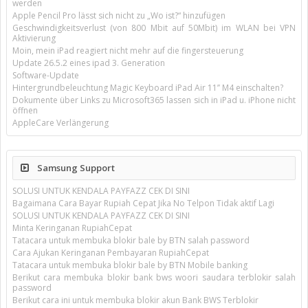
werden
Apple Pencil Pro lässt sich nicht zu „Wo ist?“ hinzufügen
Geschwindigkeitsverlust (von 800 Mbit auf 50Mbit) im WLAN bei VPN
Aktivierung
Moin, mein iPad reagiert nicht mehr auf die fingersteuerung
Update 26.5.2 eines ipad 3. Generation
Software-Update
Hintergrundbeleuchtung Magic Keyboard iPad Air 11’’ M4 einschalten?
Dokumente über Links zu Microsoft365 lassen sich in iPad u. iPhone nicht
öffnen
AppleCare Verlängerung
Samsung Support
SOLUSI UNTUK KENDALA PAYFAZZ CEK DI SINI
Bagaimana Cara Bayar Rupiah Cepat Jika No Telpon Tidak aktif Lagi
SOLUSI UNTUK KENDALA PAYFAZZ CEK DI SINI
Minta Keringanan RupiahCepat
Tatacara untuk membuka blokir bale by BTN salah password
Cara Ajukan Keringanan Pembayaran RupiahCepat
Tatacara untuk membuka blokir bale by BTN Mobile banking
Berikut cara membuka blokir bank bws woori saudara terblokir salah
password
Berikut cara ini untuk membuka blokir akun Bank BWS Terblokir