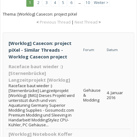
1
2
3
4
5
6
→
10
Weiter >
Thema:
[Worklog] Casecon: project piXel
<
Previous Thread
|
Next Thread
>
[Worklog] Casecon: project
piXel - Similar Threads -
Forum
Datum
Worklog Casecon project
Raceface baut wieder :)
[Sternenbrücke]
Langzeitprojekt [Worklog]
Raceface baut wieder :)
Gehäuse
[Sternenbrücke] Langzeitprojekt
4. Januar
&
[Worklog]: [IMG] Dieses Projekt wird
2016
Modding
unterstüzt durch und von:
Aquatuning Germany Superior
Modding Supplies - Gosumodz.com
Premium Modding und Sleeving in
Handarbeit! ModdingStylez CPU-
Kühler, PC Gehäuse...
[Worklog] Notebook Koffer