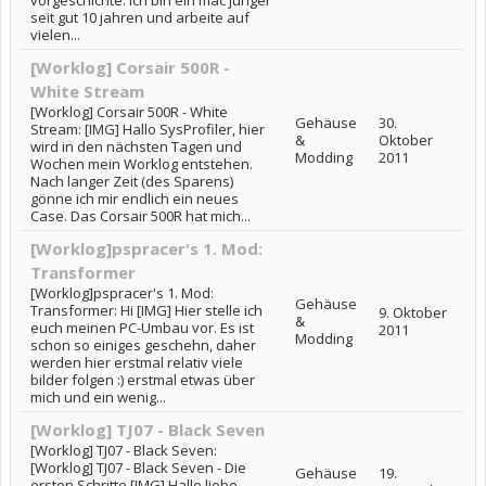
vorgeschichte: ich bin ein mac jünger
seit gut 10 jahren und arbeite auf
vielen...
[Worklog] Corsair 500R -
White Stream
[Worklog] Corsair 500R - White
Gehäuse
30.
Stream: [IMG] Hallo SysProfiler, hier
&
Oktober
wird in den nächsten Tagen und
Modding
2011
Wochen mein Worklog entstehen.
Nach langer Zeit (des Sparens)
gönne ich mir endlich ein neues
Case. Das Corsair 500R hat mich...
[Worklog]pspracer's 1. Mod:
Transformer
[Worklog]pspracer's 1. Mod:
Gehäuse
Transformer: Hi [IMG] Hier stelle ich
9. Oktober
&
euch meinen PC-Umbau vor. Es ist
2011
Modding
schon so einiges geschehn, daher
werden hier erstmal relativ viele
bilder folgen :) erstmal etwas über
mich und ein wenig...
[Worklog] TJ07 - Black Seven
[Worklog] TJ07 - Black Seven:
[Worklog] TJ07 - Black Seven - Die
Gehäuse
19.
ersten Schritte [IMG] Hallo liebe