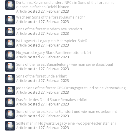
Du kannst Kelvin und andere NPCs in Sons of the forest mit
diesem einfachen Befehl klonen
Article
posted
27. Februar 2023
Wachsen Sons of the forest-Bäume nach?
Article
posted
27. Februar 2023
Sons of the forest Modern Axe Standort
Article
posted
27. Februar 2023
Ist Hogwarts-Legacy ein Mehrspieler-Spiel?
Article
posted
27. Februar 2023
Hogwarts Legacy Black Familienmotto erklärt
Article
posted
27. Februar 2023
Sons of the forest Bauanleitung - wie man seine Basis baut
Article
posted
27. Februar 2023
Sons of the forest Ende erklärt
Article
posted
27. Februar 2023
Jedes Sons of the forest GPS-Ortungsgerät und seine Verwendung
Article
posted
27. Februar 2023
Das Ende des Dead Space Remakes erklärt
Article
posted
27. Februar 2023
Sons of the forest katana Standort und wie man es bekommt
Article
posted
27. Februar 2023
Sollte man in Hogwarts Legacy eine Fwooper-Feder stehlen?
Article
posted
27. Februar 2023