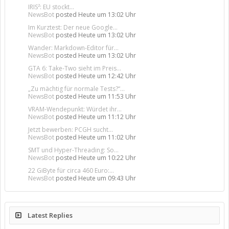
IRIS²: EU stockt...
NewsBot
posted
Heute um 13:02 Uhr
Im Kurztest: Der neue Google...
NewsBot
posted
Heute um 13:02 Uhr
Wander: Markdown-Editor für...
NewsBot
posted
Heute um 13:02 Uhr
GTA 6: Take-Two sieht im Preis...
NewsBot
posted
Heute um 12:42 Uhr
„Zu mächtig für normale Tests?“...
NewsBot
posted
Heute um 11:53 Uhr
VRAM-Wendepunkt: Würdet ihr...
NewsBot
posted
Heute um 11:12 Uhr
Jetzt bewerben: PCGH sucht...
NewsBot
posted
Heute um 11:02 Uhr
SMT und Hyper-Threading: So...
NewsBot
posted
Heute um 10:22 Uhr
22 GiByte für circa 460 Euro:...
NewsBot
posted
Heute um 09:43 Uhr
Latest Replies