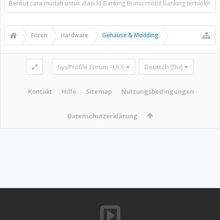
Berikut cara mudah untuk atasi M-Banking Brimo mobil banking terblokir
Foren
Hardware
Gehäuse & Modding
SysProfile Forum - UI.X
Deutsch [Du]
Kontakt
Hilfe
Sitemap
Nutzungsbedingungen
Datenschutzerklärung