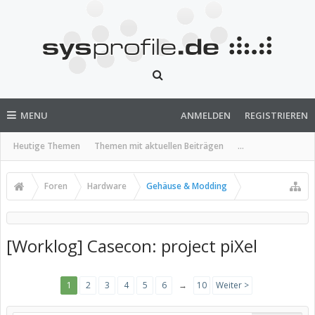
MENU
ANMELDEN
REGISTRIEREN
Heutige Themen
Themen mit aktuellen Beiträgen
...
Foren
Hardware
Gehäuse & Modding
[Worklog] Casecon: project piXel
1
2
3
4
5
6
→
10
Weiter >