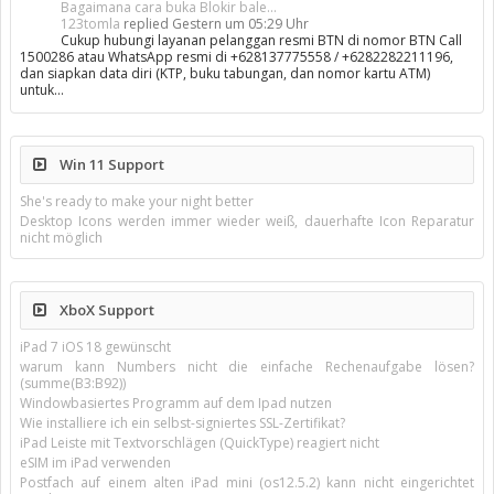
Bagaimana cara buka Blokir bale...
123tomla
replied
Gestern um 05:29 Uhr
Cukup hubungi layanan pelanggan resmi BTN di nomor BTN Call
1500286 atau WhatsApp resmi di +628137775558 / +6282282211196,
dan siapkan data diri (KTP, buku tabungan, dan nomor kartu ATM)
untuk…
Win 11 Support
She's ready to make your night better
Desktop Icons werden immer wieder weiß, dauerhafte Icon Reparatur
nicht möglich
XboX Support
iPad 7 iOS 18 gewünscht
warum kann Numbers nicht die einfache Rechenaufgabe lösen?
(summe(B3:B92))
Windowbasiertes Programm auf dem Ipad nutzen
Wie installiere ich ein selbst-signiertes SSL-Zertifikat?
iPad Leiste mit Textvorschlägen (QuickType) reagiert nicht
eSIM im iPad verwenden
Postfach auf einem alten iPad mini (os12.5.2) kann nicht eingerichtet