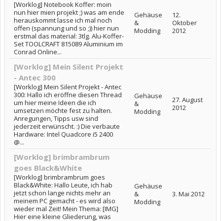
[Worklog] Notebook Koffer: moin
nun hier mien projekt ;) was am ende
Gehäuse
12.
herauskommt lasse ich mal noch
&
Oktober
offen (spannung und so ;)) hier nun
Modding
2012
erstmal das material: 3tlg. Alu-Koffer-
Set TOOLCRAFT 815089 Aluminium im
Conrad Online...
[Worklog] Mein Silent Projekt
- Antec 300
[Worklog] Mein Silent Projekt - Antec
300: Hallo ich eröffne diesen Thread
Gehäuse
27. August
um hier meine Ideen die ich
&
2012
umsetzen möchte fest zu halten.
Modding
Anregungen, Tipps usw sind
jederzeit erwünscht. :) Die verbaute
Hardware: Intel Quadcore i5 2400
@...
[Worklog] brimbrambrum
goes Black&White
[Worklog] brimbrambrum goes
Black&White: Hallo Leute, ich hab
Gehäuse
jetzt schon lange nichts mehr an
&
3. Mai 2012
meinem PC gemacht - es wird also
Modding
wieder mal Zeit! Mein Thema: [IMG]
Hier eine kleine Gliederung, was