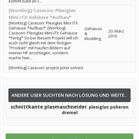
kommt bald an )....
[Worklog] Casecon: Plexiglas
Mini ITX Gehäuse *Aufbau*
[Worklog] Casecon: Plexiglas Mini ITX
Gehäuse *Aufbau*: [Worklog]
Gehäuse
20. März
Casecon: Plexiglas Mini ITX Gehäuse
&
2010
*Fertig* So bei diesem Projekt will ich
Modding
euch nicht gleich mit dem fertigen
"Produkt" mit haufen Bildern auf
meiner HP erschlagen, sondern
mache hier...
[Worklog] Casecon: project piXel solved
ANDERE USER SUCHTEN NACH LÖSUNG UND WEITEREN INFOS NACH:
schnittkante plasmaschneider
plexiglas polieren
,
dremel