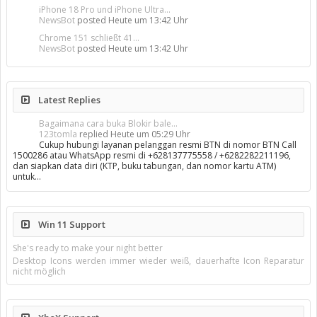
iPhone 18 Pro und iPhone Ultra...
NewsBot
posted
Heute um 13:42 Uhr
Chrome 151 schließt 41...
NewsBot
posted
Heute um 13:42 Uhr
Latest Replies
Bagaimana cara buka Blokir bale...
123tomla
replied
Heute um 05:29 Uhr
Cukup hubungi layanan pelanggan resmi BTN di nomor BTN Call
1500286 atau WhatsApp resmi di +628137775558 / +6282282211196,
dan siapkan data diri (KTP, buku tabungan, dan nomor kartu ATM)
untuk…
Win 11 Support
She's ready to make your night better
Desktop Icons werden immer wieder weiß, dauerhafte Icon Reparatur
nicht möglich