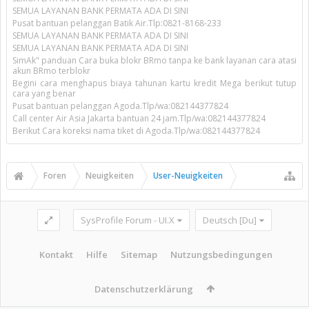
SEMUA LAYANAN BANK PERMATA ADA DI SINI
Pusat bantuan pelanggan Batik Air.Tlp:0821-8168-233
SEMUA LAYANAN BANK PERMATA ADA DI SINI
SEMUA LAYANAN BANK PERMATA ADA DI SINI
SimAk" panduan Cara buka blokr BRmo tanpa ke bank layanan cara atasi
akun BRmo terblokr
Begini cara menghapus biaya tahunan kartu kredit Mega berikut tutup
cara yang benar
Pusat bantuan pelanggan Agoda.Tlp/wa:082144377824
Call center Air Asia Jakarta bantuan 24 jam.Tlp/wa:082144377824
Berikut Cara koreksi nama tiket di Agoda.Tlp/wa:082144377824
Foren
Neuigkeiten
User-Neuigkeiten
SysProfile Forum - UI.X
Deutsch [Du]
Kontakt
Hilfe
Sitemap
Nutzungsbedingungen
Datenschutzerklärung