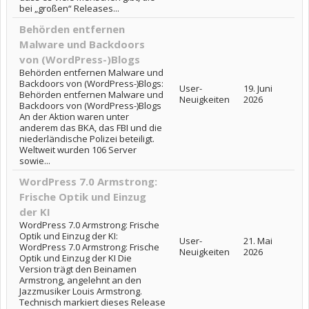
bei „großen“ Releases...
Behörden entfernen
Malware und Backdoors
von (WordPress-)Blogs
Behörden entfernen Malware und
Backdoors von (WordPress-)Blogs:
User-
19. Juni
Behörden entfernen Malware und
Neuigkeiten
2026
Backdoors von (WordPress-)Blogs
An der Aktion waren unter
anderem das BKA, das FBI und die
niederländische Polizei beteiligt.
Weltweit wurden 106 Server
sowie...
WordPress 7.0 Armstrong:
Frische Optik und Einzug
der KI
WordPress 7.0 Armstrong: Frische
Optik und Einzug der KI:
User-
21. Mai
WordPress 7.0 Armstrong: Frische
Neuigkeiten
2026
Optik und Einzug der KI Die
Version trägt den Beinamen
Armstrong, angelehnt an den
Jazzmusiker Louis Armstrong.
Technisch markiert dieses Release