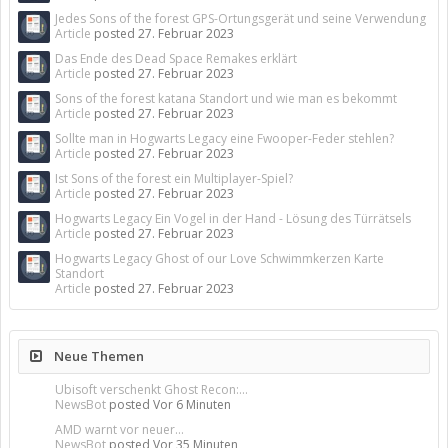
Jedes Sons of the forest GPS-Ortungsgerät und seine Verwendung
Article
posted
27. Februar 2023
Das Ende des Dead Space Remakes erklärt
Article
posted
27. Februar 2023
Sons of the forest katana Standort und wie man es bekommt
Article
posted
27. Februar 2023
Sollte man in Hogwarts Legacy eine Fwooper-Feder stehlen?
Article
posted
27. Februar 2023
Ist Sons of the forest ein Multiplayer-Spiel?
Article
posted
27. Februar 2023
Hogwarts Legacy Ein Vogel in der Hand - Lösung des Türrätsels
Article
posted
27. Februar 2023
Hogwarts Legacy Ghost of our Love Schwimmkerzen Karte
Standort
Article
posted
27. Februar 2023
Neue Themen
Ubisoft verschenkt Ghost Recon:...
NewsBot
posted
Vor 6 Minuten
AMD warnt vor neuer...
NewsBot
posted
Vor 35 Minuten