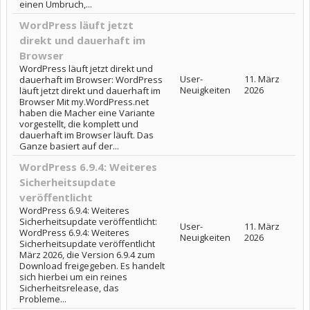
einen Umbruch,...
WordPress läuft jetzt
direkt und dauerhaft im
Browser
WordPress läuft jetzt direkt und
User-
11. März
dauerhaft im Browser: WordPress
Neuigkeiten
2026
läuft jetzt direkt und dauerhaft im
Browser Mit my.WordPress.net
haben die Macher eine Variante
vorgestellt, die komplett und
dauerhaft im Browser läuft. Das
Ganze basiert auf der...
WordPress 6.9.4: Weiteres
Sicherheitsupdate
veröffentlicht
WordPress 6.9.4: Weiteres
Sicherheitsupdate veröffentlicht:
User-
11. März
WordPress 6.9.4: Weiteres
Neuigkeiten
2026
Sicherheitsupdate veröffentlicht
März 2026, die Version 6.9.4 zum
Download freigegeben. Es handelt
sich hierbei um ein reines
Sicherheitsrelease, das
Probleme...