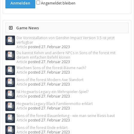
Angemeldet bleiben
Game News
Die Vorinstallation von Genshin Impact Version 3.5 ist jetzt
verfügbar
Article
posted
27. Februar 2023
Du kannst Kelvin und andere NPCs in Sons of the forest mit
diesem einfachen Befehl klonen
Article
posted
27. Februar 2023
Wachsen Sons of the forest-Bäume nach?
Article
posted
27. Februar 2023
Sons of the forest Modern Axe Standort
Article
posted
27. Februar 2023
Ist Hogwarts-Legacy ein Mehrspieler-Spiel?
Article
posted
27. Februar 2023
Hogwarts Legacy Black Familienmotto erklärt
Article
posted
27. Februar 2023
Sons of the forest Bauanleitung - wie man seine Basis baut
Article
posted
27. Februar 2023
Sons of the forest Ende erklärt
Article
posted
27. Februar 2023