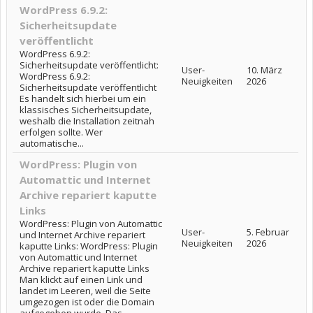
WordPress 6.9.2:
Sicherheitsupdate
veröffentlicht
WordPress 6.9.2:
Sicherheitsupdate veröffentlicht:
User-
10. März
WordPress 6.9.2:
Neuigkeiten
2026
Sicherheitsupdate veröffentlicht
Es handelt sich hierbei um ein
klassisches Sicherheitsupdate,
weshalb die Installation zeitnah
erfolgen sollte. Wer
automatische...
WordPress: Plugin von
Automattic und Internet
Archive repariert kaputte
Links
WordPress: Plugin von Automattic
User-
5. Februar
und Internet Archive repariert
Neuigkeiten
2026
kaputte Links: WordPress: Plugin
von Automattic und Internet
Archive repariert kaputte Links
Man klickt auf einen Link und
landet im Leeren, weil die Seite
umgezogen ist oder die Domain