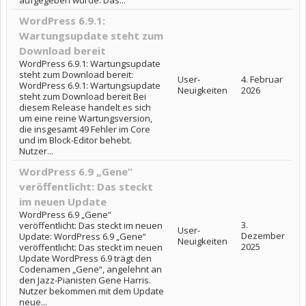
aufgegeben wurde. Das...
WordPress 6.9.1:
Wartungsupdate steht zum
Download bereit
WordPress 6.9.1: Wartungsupdate
steht zum Download bereit:
User-
4. Februar
WordPress 6.9.1: Wartungsupdate
Neuigkeiten
2026
steht zum Download bereit Bei
diesem Release handelt es sich
um eine reine Wartungsversion,
die insgesamt 49 Fehler im Core
und im Block-Editor behebt.
Nutzer...
WordPress 6.9 „Gene“
veröffentlicht: Das steckt
im neuen Update
WordPress 6.9 „Gene“
3.
veröffentlicht: Das steckt im neuen
User-
Dezember
Update: WordPress 6.9 „Gene“
Neuigkeiten
2025
veröffentlicht: Das steckt im neuen
Update WordPress 6.9 trägt den
Codenamen „Gene“, angelehnt an
den Jazz-Pianisten Gene Harris.
Nutzer bekommen mit dem Update
neue...