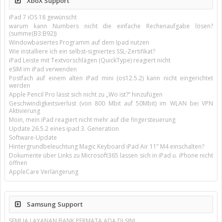
XboX Support
iPad 7 iOS 18 gewünscht
warum kann Numbers nicht die einfache Rechenaufgabe lösen?
(summe(B3:B92))
Windowbasiertes Programm auf dem Ipad nutzen
Wie installiere ich ein selbst-signiertes SSL-Zertifikat?
iPad Leiste mit Textvorschlägen (QuickType) reagiert nicht
eSIM im iPad verwenden
Postfach auf einem alten iPad mini (os12.5.2) kann nicht eingerichtet
werden
Apple Pencil Pro lässt sich nicht zu „Wo ist?“ hinzufügen
Geschwindigkeitsverlust (von 800 Mbit auf 50Mbit) im WLAN bei VPN
Aktivierung
Moin, mein iPad reagiert nicht mehr auf die fingersteuerung
Update 26.5.2 eines ipad 3. Generation
Software-Update
Hintergrundbeleuchtung Magic Keyboard iPad Air 11’’ M4 einschalten?
Dokumente über Links zu Microsoft365 lassen sich in iPad u. iPhone nicht
öffnen
AppleCare Verlängerung
Samsung Support
SEMUA LAYANAN BANK PERMATA ADA DI SINI