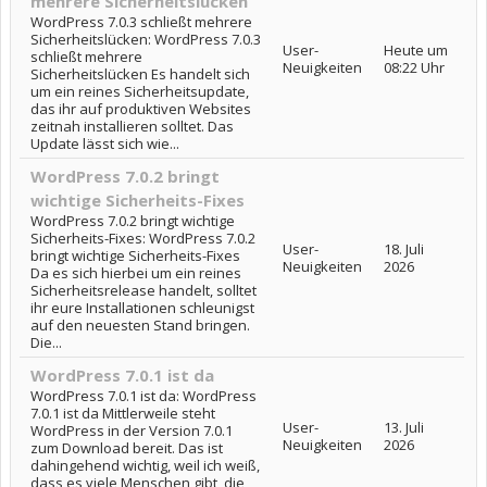
mehrere Sicherheitslücken
WordPress 7.0.3 schließt mehrere
Sicherheitslücken: WordPress 7.0.3
User-
Heute um
schließt mehrere
Neuigkeiten
08:22 Uhr
Sicherheitslücken Es handelt sich
um ein reines Sicherheitsupdate,
das ihr auf produktiven Websites
zeitnah installieren solltet. Das
Update lässt sich wie...
WordPress 7.0.2 bringt
wichtige Sicherheits-Fixes
WordPress 7.0.2 bringt wichtige
Sicherheits-Fixes: WordPress 7.0.2
User-
18. Juli
bringt wichtige Sicherheits-Fixes
Neuigkeiten
2026
Da es sich hierbei um ein reines
Sicherheitsrelease handelt, solltet
ihr eure Installationen schleunigst
auf den neuesten Stand bringen.
Die...
WordPress 7.0.1 ist da
WordPress 7.0.1 ist da: WordPress
7.0.1 ist da Mittlerweile steht
User-
13. Juli
WordPress in der Version 7.0.1
Neuigkeiten
2026
zum Download bereit. Das ist
dahingehend wichtig, weil ich weiß,
dass es viele Menschen gibt, die