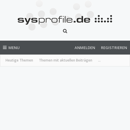
MENU
ANMELDEN
REGISTRIEREN
Heutige Themen
Themen mit aktuellen Beiträgen
...