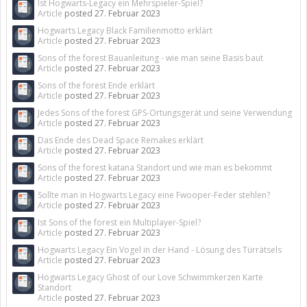
Ist Hogwarts-Legacy ein Mehrspieler-Spiel?
Article
posted
27. Februar 2023
Hogwarts Legacy Black Familienmotto erklärt
Article
posted
27. Februar 2023
Sons of the forest Bauanleitung - wie man seine Basis baut
Article
posted
27. Februar 2023
Sons of the forest Ende erklärt
Article
posted
27. Februar 2023
Jedes Sons of the forest GPS-Ortungsgerät und seine Verwendung
Article
posted
27. Februar 2023
Das Ende des Dead Space Remakes erklärt
Article
posted
27. Februar 2023
Sons of the forest katana Standort und wie man es bekommt
Article
posted
27. Februar 2023
Sollte man in Hogwarts Legacy eine Fwooper-Feder stehlen?
Article
posted
27. Februar 2023
Ist Sons of the forest ein Multiplayer-Spiel?
Article
posted
27. Februar 2023
Hogwarts Legacy Ein Vogel in der Hand - Lösung des Türrätsels
Article
posted
27. Februar 2023
Hogwarts Legacy Ghost of our Love Schwimmkerzen Karte
Standort
Article
posted
27. Februar 2023