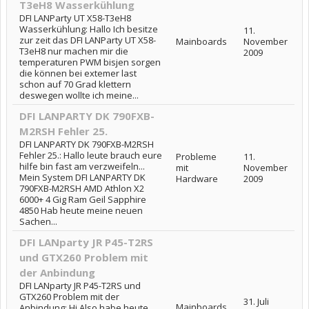
T3eH8 Wasserkühlung
DFI LANParty UT X58-T3eH8
Wasserkühlung: Hallo Ich besitze
11.
zur zeit das DFI LANParty UT X58-
Mainboards
November
T3eH8 nur machen mir die
2009
temperaturen PWM bisjen sorgen
die können bei extemer last
schon auf 70 Grad klettern
deswegen wollte ich meine...
DFI LANPARTY DK 790FXB-
M2RSH Fehler 25.
DFI LANPARTY DK 790FXB-M2RSH
Fehler 25.: Hallo leute brauch eure
Probleme
11.
hilfe bin fast am verzweifeln...
mit
November
Mein System DFI LANPARTY DK
Hardware
2009
790FXB-M2RSH AMD Athlon X2
6000+ 4 Gig Ram Geil Sapphire
4850 Hab heute meine neuen
Sachen...
DFI LANparty JR P45-T2RS
und GTX260 Problem mit
der Anbindung
DFI LANparty JR P45-T2RS und
GTX260 Problem mit der
31. Juli
Mainboards
Anbindung: Hi Also habe heute