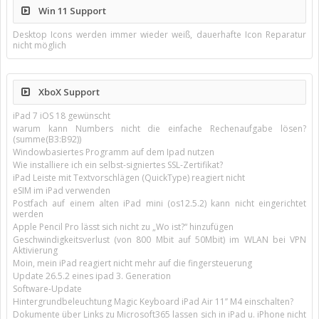
Win 11 Support
Desktop Icons werden immer wieder weiß, dauerhafte Icon Reparatur
nicht möglich
XboX Support
iPad 7 iOS 18 gewünscht
warum kann Numbers nicht die einfache Rechenaufgabe lösen?
(summe(B3:B92))
Windowbasiertes Programm auf dem Ipad nutzen
Wie installiere ich ein selbst-signiertes SSL-Zertifikat?
iPad Leiste mit Textvorschlägen (QuickType) reagiert nicht
eSIM im iPad verwenden
Postfach auf einem alten iPad mini (os12.5.2) kann nicht eingerichtet
werden
Apple Pencil Pro lässt sich nicht zu „Wo ist?“ hinzufügen
Geschwindigkeitsverlust (von 800 Mbit auf 50Mbit) im WLAN bei VPN
Aktivierung
Moin, mein iPad reagiert nicht mehr auf die fingersteuerung
Update 26.5.2 eines ipad 3. Generation
Software-Update
Hintergrundbeleuchtung Magic Keyboard iPad Air 11’’ M4 einschalten?
Dokumente über Links zu Microsoft365 lassen sich in iPad u. iPhone nicht