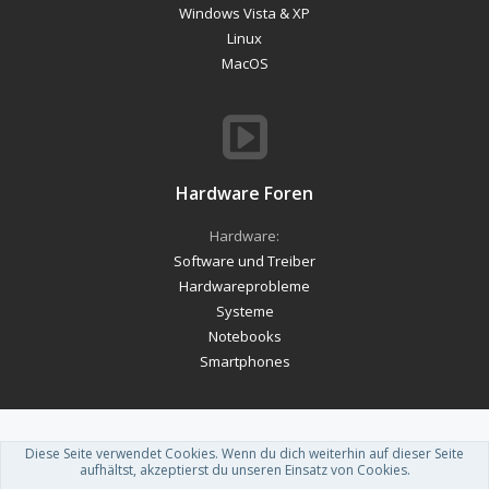
Windows Vista & XP
Linux
MacOS
Hardware Foren
Hardware:
Software und Treiber
Hardwareprobleme
Systeme
Notebooks
Smartphones
Diese Seite verwendet Cookies. Wenn du dich weiterhin auf dieser Seite
Forum software by XenForo™
-
Deutsch von xenDach
aufhältst, akzeptierst du unseren Einsatz von Cookies.
Theme designed by
ThemeHouse
.