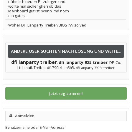
nähmlich neuen Pc zulegen und
wollte mal sicher ghen ob das
Mainboard gut ist! Wenn jmd noch
ein gutes...
Woher DFI Lanparty Treiber/BIOS ??? solved
ANDERE USER SUCHTEN NACH LÖSUNG UND WEITEREN INFOS NACH:
dfi lanparty treiber
dfi lanparty 925 treiber
DFI Co.
,
,
Ltd. mail
Treiber dfi 790fxb m3h5
,
,
dfi lanparty 790fx treiber
Jetzt registrieren!
Anmelden
Benutzername oder E-Mail-Adresse: