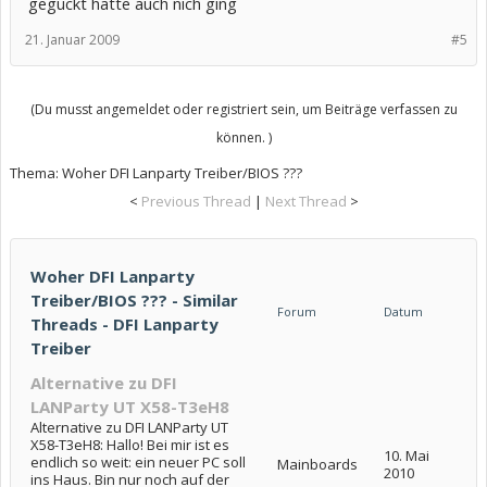
geguckt hatte auch nich ging
21. Januar 2009
#5
(Du musst angemeldet oder registriert sein, um Beiträge verfassen zu
können. )
Thema:
Woher DFI Lanparty Treiber/BIOS ???
<
Previous Thread
|
Next Thread
>
Woher DFI Lanparty
Treiber/BIOS ??? - Similar
Forum
Datum
Threads - DFI Lanparty
Treiber
Alternative zu DFI
LANParty UT X58-T3eH8
Alternative zu DFI LANParty UT
X58-T3eH8: Hallo! Bei mir ist es
10. Mai
endlich so weit: ein neuer PC soll
Mainboards
2010
ins Haus. Bin nur noch auf der