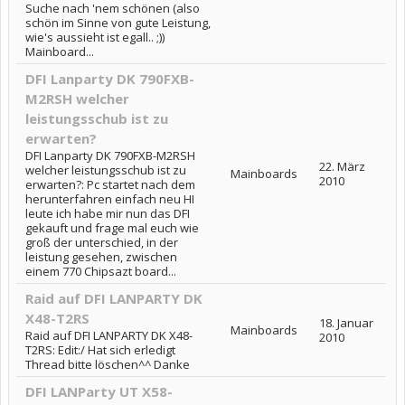
Suche nach 'nem schönen (also
schön im Sinne von gute Leistung,
wie's aussieht ist egall.. ;))
Mainboard...
DFI Lanparty DK 790FXB-
M2RSH welcher
leistungsschub ist zu
erwarten?
DFI Lanparty DK 790FXB-M2RSH
22. März
welcher leistungsschub ist zu
Mainboards
2010
erwarten?: Pc startet nach dem
herunterfahren einfach neu HI
leute ich habe mir nun das DFI
gekauft und frage mal euch wie
groß der unterschied, in der
leistung gesehen, zwischen
einem 770 Chipsazt board...
Raid auf DFI LANPARTY DK
X48-T2RS
18. Januar
Mainboards
Raid auf DFI LANPARTY DK X48-
2010
T2RS: Edit:/ Hat sich erledigt
Thread bitte löschen^^ Danke
DFI LANParty UT X58-