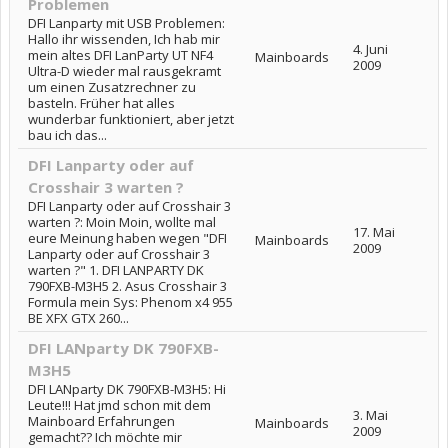
Problemen
DFI Lanparty mit USB Problemen:
Hallo ihr wissenden, Ich hab mir
4. Juni
mein altes DFI LanParty UT NF4
Mainboards
2009
Ultra-D wieder mal rausgekramt
um einen Zusatzrechner zu
basteln. Früher hat alles
wunderbar funktioniert, aber jetzt
bau ich das...
DFI Lanparty oder auf
Crosshair 3 warten ?
DFI Lanparty oder auf Crosshair 3
warten ?: Moin Moin, wollte mal
17. Mai
eure Meinung haben wegen "DFI
Mainboards
2009
Lanparty oder auf Crosshair 3
warten ?" 1. DFI LANPARTY DK
790FXB-M3H5 2. Asus Crosshair 3
Formula mein Sys: Phenom x4 955
BE XFX GTX 260...
DFI LANparty DK 790FXB-
M3H5
DFI LANparty DK 790FXB-M3H5: Hi
Leute!!! Hat jmd schon mit dem
3. Mai
Mainboard Erfahrungen
Mainboards
2009
gemacht?? Ich möchte mir