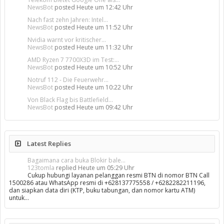
NewsBot
posted
Heute um 12:42 Uhr
Nach fast zehn Jahren: Intel...
NewsBot
posted
Heute um 11:52 Uhr
Nvidia warnt vor kritischer...
NewsBot
posted
Heute um 11:32 Uhr
AMD Ryzen 7 7700X3D im Test:...
NewsBot
posted
Heute um 10:52 Uhr
Notruf 112 - Die Feuerwehr...
NewsBot
posted
Heute um 10:22 Uhr
Von Black Flag bis Battlefield...
NewsBot
posted
Heute um 09:42 Uhr
Latest Replies
Bagaimana cara buka Blokir bale...
123tomla
replied
Heute um 05:29 Uhr
Cukup hubungi layanan pelanggan resmi BTN di nomor BTN Call
1500286 atau WhatsApp resmi di +628137775558 / +6282282211196,
dan siapkan data diri (KTP, buku tabungan, dan nomor kartu ATM)
untuk…