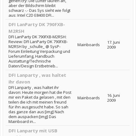
gehen:cry: Die Lüfter laufen an,
aber der Bildschirm bleibt
schwarz -.- Das Sys sieht wie folgt
aus: Intel C2D E8400 DFI...
DFI LanParty DK 790FXB-
M2RSH
DFI LanParty DK 790FXB-M2RSH:
Review: DFI LanParty DK 790FXB-
17. Juni
Mainboards
M2RSH by _schulle_ @ SysP-
2009
Forum Einleitung Verpackung und
Lieferumfang, Handbuch
Austattung/Technische
Daten/Design Erstbetrieb...
DFI Lanparty , was haltet
ihr davon
DFI Lanparty , was haltet ihr
davon: Heute morgen hat die Post
16. Juni
mir ein Paket da gelasen , mit den
Mainboards
2009
teilen die ich mit meinen freund
für ihn ausgesucht habe. So sah
das ganze dan aus:[img] Nach
dem auspacken:[img] Das
Mainboard in...
DFI Lanparty mit USB