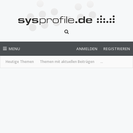
MENU
ANMELDEN
REGISTRIEREN
Heutige Themen
Themen mit aktuellen Beiträgen
...