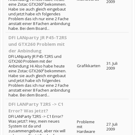
2009
eine Zotac GTX260² bekommen.
Habe sie auch gleich eingebaut
und jetzt habe ich folgendes
Problem das ich nur eine 2 Fache
anstatt einer 8 Fachen anbindung
habe. Bei dem Board...
DFI LANparty JR P45-T2RS
und GTX260 Problem mit
der Anbindung
DFI LANparty JR P45-T2RS und
GTX260 Problem mit der
31. Juli
Grafikkarten
Anbindung: Hi Also habe heute
2009
eine Zotac GTX260² bekommen.
Habe sie auch gleich eingebaut
und jetzt habe ich folgendes
Problem das ich nur eine 2 Fache
anstatt einer 8 Fachen anbindung
habe. Bei dem Board...
DFI LANParty T2RS -> C1
Error? Was jetzt?
DFI LANParty T2RS -> C1 Error?
Was jetzt?: Hey, mein neues
Probleme
27. Juli
System ist da und
mit
2009
zusammengebaut, aber nix will
Hardware