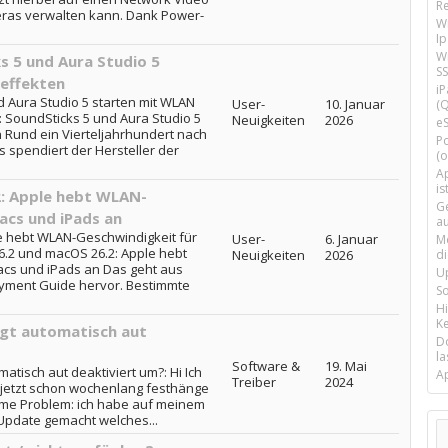
R
eras verwalten kann. Dank Power-
W
I
Wi
 5 und Aura Studio 5
SS
effekten
i
 Aura Studio 5 starten mit WLAN
User-
10. Januar
(Q
 SoundSticks 5 und Aura Studio 5
Neuigkeiten
2026
e
n Rund ein Vierteljahrhundert nach
P
s spendiert der Hersteller der
(o
Ap
is
2: Apple hebt WLAN-
G
acs und iPads an
a
e hebt WLAN-Geschwindigkeit für
User-
6. Januar
M
6.2 und macOS 26.2: Apple hebt
Neuigkeiten
2026
d
acs und iPads an Das geht aus
U
oyment Guide hervor. Bestimmte
S
H
Ke
ngt automatisch aut
D
la
Software &
19. Mai
atisch aut deaktiviert um?: Hi Ich
A
Treiber
2024
 jetzt schon wochenlang festhänge
mme Problem: ich habe auf meinem
Update gemacht welches...