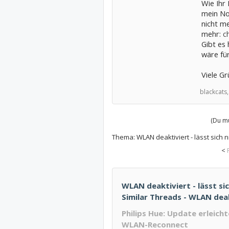
Wie Ihr 
mein No
nicht me
mehr:
c
Gibt es 
wäre für
Viele Gr
blackcats,
(Du mu
Thema:
WLAN deaktiviert - lässt sich 
<
WLAN deaktiviert - lässt sic
Similar Threads - WLAN deak
Philips Hue: Update erleic
WLAN-Reconnect