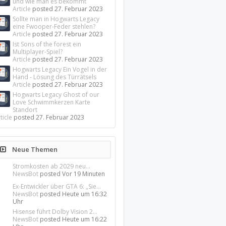
und wie man es bekommt
Article
posted
27. Februar 2023
Sollte man in Hogwarts Legacy
eine Fwooper-Feder stehlen?
Article
posted
27. Februar 2023
Ist Sons of the forest ein
Multiplayer-Spiel?
Article
posted
27. Februar 2023
Hogwarts Legacy Ein Vogel in der
Hand - Lösung des Türrätsels
Article
posted
27. Februar 2023
Hogwarts Legacy Ghost of our
Love Schwimmkerzen Karte
Standort
ticle
posted
27. Februar 2023
Neue Themen
Stromkosten ab 2029 neu...
NewsBot
posted
Vor 19 Minuten
Ex-Entwickler über GTA 6: „Sie...
NewsBot
posted
Heute um 16:32
Uhr
Hisense führt Dolby Vision 2...
NewsBot
posted
Heute um 16:22