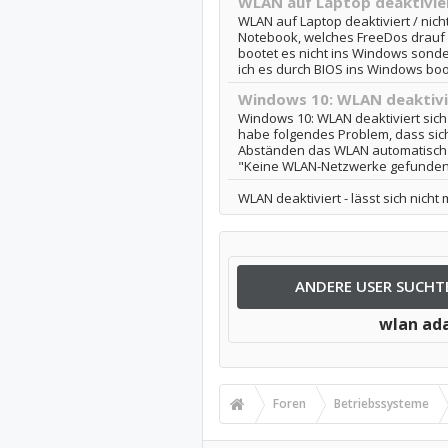
WLAN auf Laptop deaktivier
WLAN auf Laptop deaktiviert / nicht
Notebook, welches FreeDos drauf ha
bootet es nicht ins Windows sond
ich es durch BIOS ins Windows boot
Windows 10: WLAN deaktivi
Windows 10: WLAN deaktiviert sich
habe folgendes Problem, dass sic
Abständen das WLAN automatisch d
"Keine WLAN-Netzwerke gefunden" 
WLAN deaktiviert - lässt sich nicht
ANDERE USER SUCHT
wlan ada
Foren
Betriebssysteme