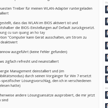
Ar
euesten Treiber für meinen WLAN-Adapter runtergeladen
lliert
gestellt, dass das WLAN im BIOS aktiviert ist und
itshalber die BIOS-Einstellungen auf Default zurückgesetzt.
hung cu sun quang an ho tay
ption "Computer kann Gerät ausschalten, um Strom zu
deaktiviert
cannow ausgeführt (keine Fehler gefunden)
s zigfach refresht und neuinstalliert
nergie Management deinstalliert und (im
bilitätsmodus) durch seinen Vorgänger für Win 7 ersetzt
-spezifischer Lösungsvorschlag, den ich in verschiedenen
elesen hatte)
Ar
cherweise andere Lösungsansätze ausprobiert, die mir jetzt
n sind