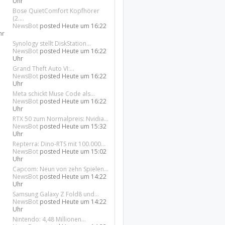
Uhr
Bose QuietComfort Kopfhörer
(2....
NewsBot
posted
Heute um 16:22
hr
Synology stellt DiskStation...
NewsBot
posted
Heute um 16:22
Uhr
Grand Theft Auto VI:...
NewsBot
posted
Heute um 16:22
Uhr
Meta schickt Muse Code als...
NewsBot
posted
Heute um 16:22
Uhr
RTX 50 zum Normalpreis: Nvidia...
NewsBot
posted
Heute um 15:32
Uhr
Repterra: Dino-RTS mit 100.000...
NewsBot
posted
Heute um 15:02
Uhr
Capcom: Neun von zehn Spielen...
NewsBot
posted
Heute um 14:22
Uhr
Samsung Galaxy Z Fold8 und...
NewsBot
posted
Heute um 14:22
Uhr
Nintendo: 4,48 Millionen...