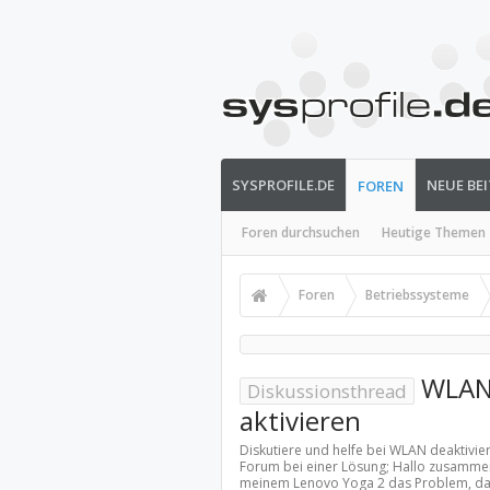
SYSPROFILE.DE
NEUE BE
FOREN
Foren durchsuchen
Heutige Themen
Foren
Betriebssysteme
WLAN d
Diskussionsthread
aktivieren
Diskutiere und helfe bei WLAN deaktiviert
Forum bei einer Lösung; Hallo zusammen,
meinem Lenovo Yoga 2 das Problem, das