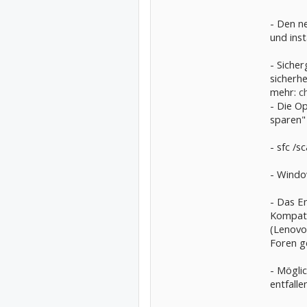
- Den n
und insta
- Sicher
sicherhe
mehr:
c
- Die O
sparen" 
- sfc /s
- Window
- Das E
Kompati
(Lenovo
Foren g
- Mögli
entfalle