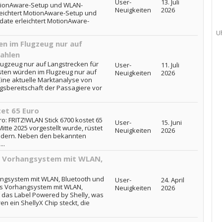
User-
13. Juli
MotionAware-Setup und WLAN-
Neuigkeiten
2026
leichtert MotionAware-Setup und
pdate erleichtert MotionAware-
U
n im Flugzeug nur auf
ahlen
lugzeug nur auf Langstrecken für
User-
11. Juli
ten würden im Flugzeug nur auf
Neuigkeiten
2026
ine aktuelle Marktanalyse von
ngsbereitschaft der Passagiere vor
et 65 Euro
ro: FRITZ!WLAN Stick 6700 kostet 65
User-
15. Juni
itte 2025 vorgestellt wurde, rüstet
Neuigkeiten
2026
Bändern. Neben den bekannten
..
s Vorhangsystem mit WLAN,
ngsystem mit WLAN, Bluetooth und
User-
24. April
es Vorhangsystem mit WLAN,
Neuigkeiten
2026
t das Label Powered by Shelly, was
en ein ShellyX Chip steckt, die