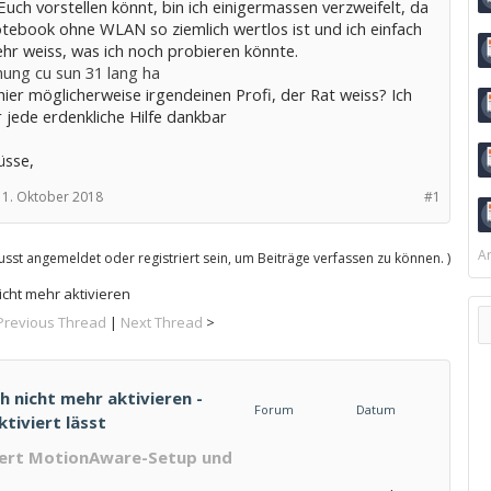
Euch vorstellen könnt, bin ich einigermassen verzweifelt, da
tebook ohne WLAN so ziemlich wertlos ist und ich einfach
hr weiss, was ich noch probieren könnte.
hung cu sun 31 lang ha
hier möglicherweise irgendeinen Profi, der Rat weiss? Ich
 jede erdenkliche Hilfe dankbar
üsse,
1. Oktober 2018
#1
Ar
sst angemeldet oder registriert sein, um Beiträge verfassen zu können. )
nicht mehr aktivieren
Previous Thread
|
Next Thread
>
h nicht mehr aktivieren -
Forum
Datum
tiviert lässt
htert MotionAware-Setup und