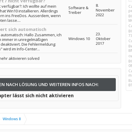
t / nicht verfügbar?
8.
 verfügbar?: Ich wollte auf mein
C
Software &
November
t Win10 installieren. Allerdings
pe
Treiber
2022
ern ins FreeDos. Ausserdem, wenn
en lasse....
M
C
ert sich automatisch
B
23.
 automatisch: Hallo Zusammen, ich
7
Windows 10
Oktober
h immer in unregelmäßigen
C
2017
eaktiviert. Die Fehlermeldung:
Be
wird im Info-Center...
B
cu
 mehr aktivieren solved
B
0
C
m
B
EN NACH LÖSUNG UND WEITEREN INFOS NACH:
B
pter lässt sich nicht aktivieren
Windows 8