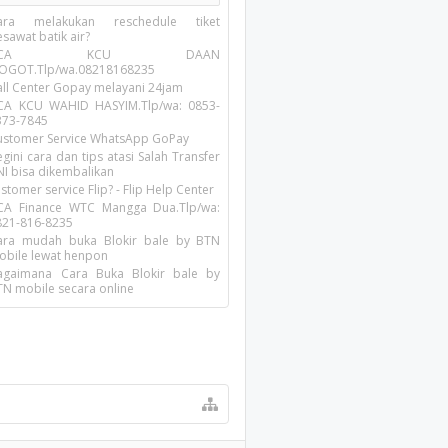
ara melakukan reschedule tiket
sawat batik air?
BCA KCU DAAN
OGOT.Tlp/wa.08218168235
all Center Gopay melayani 24jam
CA KCU WAHID HASYIM.Tlp/wa: 0853-
373-7845
ustomer Service WhatsApp GoPay
gini cara dan tips atasi Salah Transfer
NI bisa dikembalikan
stomer service Flip? - Flip Help Center
CA Finance WTC Mangga Dua.Tlp/wa:
821-816-8235
ara mudah buka Blokir bale by BTN
obile lewat henpon
agaimana Cara Buka Blokir bale by
TN mobile secara online