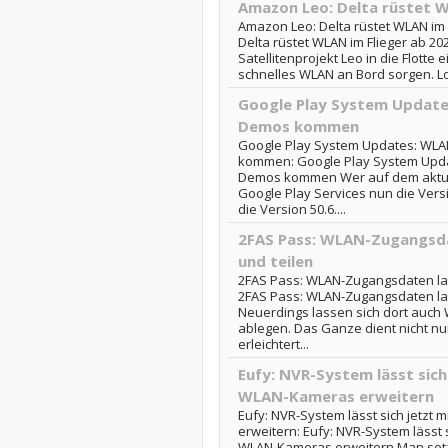
Amazon Leo: Delta rüstet W
Amazon Leo: Delta rüstet WLAN im 
Delta rüstet WLAN im Flieger ab 2
Satellitenprojekt Leo in die Flotte 
schnelles WLAN an Bord sorgen. Los
Google Play System Update
Demos kommen
Google Play System Updates: WLA
kommen: Google Play System Upda
Demos kommen Wer auf dem aktuell
Google Play Services nun die Vers
die Version 50.6....
2FAS Pass: WLAN-Zugangsdat
und teilen
2FAS Pass: WLAN-Zugangsdaten las
2FAS Pass: WLAN-Zugangsdaten las
Neuerdings lassen sich dort auch
ablegen. Das Ganze dient nicht n
erleichtert...
Eufy: NVR-System lässt sic
WLAN-Kameras erweitern
Eufy: NVR-System lässt sich jetz
erweitern: Eufy: NVR-System lässt 
WLAN-Kameras erweitern Man setzt