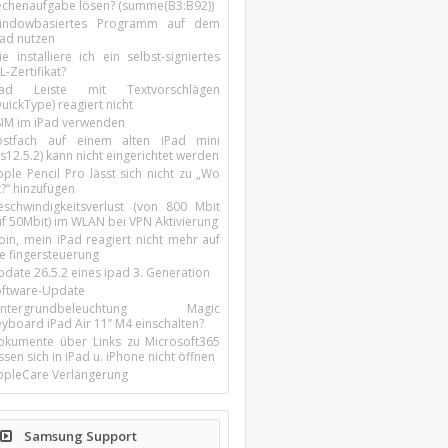
echenaufgabe lösen? (summe(B3:B92))
indowbasiertes Programm auf dem
pad nutzen
e installiere ich ein selbst-signiertes
L-Zertifikat?
Pad Leiste mit Textvorschlägen
uickType) reagiert nicht
SIM im iPad verwenden
ostfach auf einem alten iPad mini
s12.5.2) kann nicht eingerichtet werden
ple Pencil Pro lässt sich nicht zu „Wo
t?“ hinzufügen
eschwindigkeitsverlust (von 800 Mbit
uf 50Mbit) im WLAN bei VPN Aktivierung
oin, mein iPad reagiert nicht mehr auf
ie fingersteuerung
pdate 26.5.2 eines ipad 3. Generation
oftware-Update
intergrundbeleuchtung Magic
yboard iPad Air 11’’ M4 einschalten?
okumente über Links zu Microsoft365
ssen sich in iPad u. iPhone nicht öffnen
ppleCare Verlängerung
Samsung Support