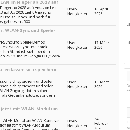
LAN im Flieger ab 2028 auf
Flieger ab 2028 auf: Amazon Leo:
User-
10. April
028 auf Ab 2028 zieht Amazons
Neuigkeiten
2026
ein und soll nach und nach für
 geht es mit 500...
U
s: WLAN-Sync und Spiele-
N-Sync und Spiele-Demos
User-
17. März
U
tes: WLAN-Sync und Spiele-
Neuigkeiten
2026
en Stand ist, sieht bei den
ion 26.10 und im Google Play Store
en lassen sich speichern
sen sich speichern und teilen:
User-
10. März
sen sich speichern und teilen
D
Neuigkeiten
2026
w
 WLAN-Zugangsdaten sicher
m
ur als Gedankenstütze, sondern
h jetzt mit WLAN-Modul um
24.
t mit WLAN-Modul um WLAN-Kameras
User-
i
Februar
sich jetzt mit WLAN-Modul um
Neuigkeiten
w
2026
 hierbei auf einen Network Video