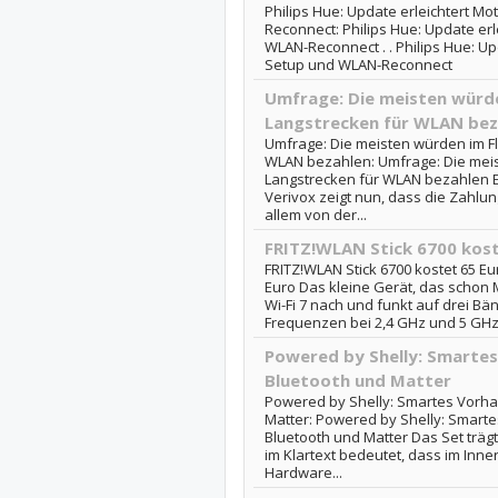
Philips Hue: Update erleichtert 
Reconnect: Philips Hue: Update er
WLAN-Reconnect . . Philips Hue: U
Setup und WLAN-Reconnect
Umfrage: Die meisten würde
Langstrecken für WLAN bez
Umfrage: Die meisten würden im F
WLAN bezahlen: Umfrage: Die meis
Langstrecken für WLAN bezahlen E
Verivox zeigt nun, dass die Zahlu
allem von der...
FRITZ!WLAN Stick 6700 kost
FRITZ!WLAN Stick 6700 kostet 65 Eu
Euro Das kleine Gerät, das schon M
Wi-Fi 7 nach und funkt auf drei 
Frequenzen bei 2,4 GHz und 5 GHz.
Powered by Shelly: Smarte
Bluetooth und Matter
Powered by Shelly: Smartes Vorha
Matter: Powered by Shelly: Smart
Bluetooth und Matter Das Set träg
im Klartext bedeutet, dass im Inner
Hardware...