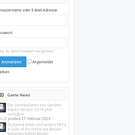
enutzername oder E-Mail-Adresse:
asswort:
ast du dein Passwort vergessen?
Angemeldet
leiben
Game News
Die Vorinstallation von Genshin
Impact Version 3.5 ist jetzt
verfügbar
ticle
posted
27. Februar 2023
Du kannst Kelvin und andere NPCs
in Sons of the forest mit diesem
einfachen Befehl klonen