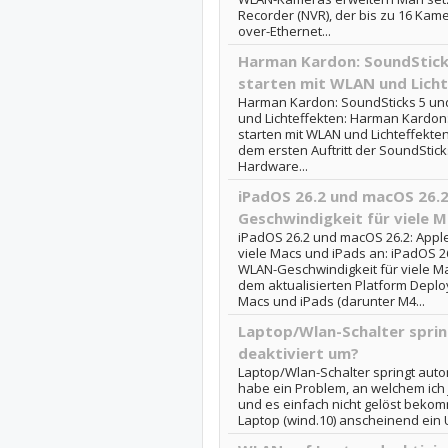
Recorder (NVR), der bis zu 16 Kam
over-Ethernet...
Harman Kardon: SoundSticks
starten mit WLAN und Licht
Harman Kardon: SoundSticks 5 und
und Lichteffekten: Harman Kardon:
starten mit WLAN und Lichteffekte
dem ersten Auftritt der SoundStick
Hardware...
iPadOS 26.2 und macOS 26.
Geschwindigkeit für viele M
iPadOS 26.2 und macOS 26.2: Appl
viele Macs und iPads an: iPadOS 2
WLAN-Geschwindigkeit für viele M
dem aktualisierten Platform Depl
Macs und iPads (darunter M4...
Laptop/Wlan-Schalter spri
deaktiviert um?
Laptop/Wlan-Schalter springt autom
habe ein Problem, an welchem ich
und es einfach nicht gelöst beko
Laptop (wind.10) anscheinend ein 