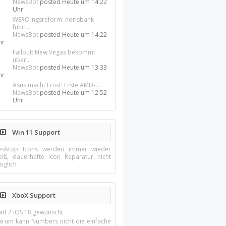
NewsBot
posted
Heute um 14:22
Uhr
WERO-ngsreform: norisbank
führt...
NewsBot
posted
Heute um 14:22
hr
Fallout: New Vegas bekommt
über...
NewsBot
posted
Heute um 13:33
hr
Asus macht Ernst: Erste AMD-...
NewsBot
posted
Heute um 12:52
Uhr
Win 11 Support
esktop Icons werden immer wieder
eiß, dauerhafte Icon Reparatur nicht
öglich
XboX Support
Pad 7 iOS 18 gewünscht
arum kann Numbers nicht die einfache