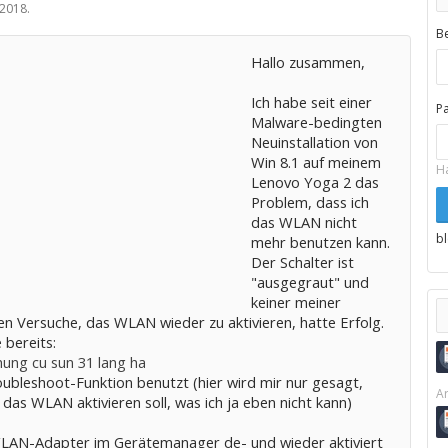
 2018
.
B
Hallo zusammen,
Ich habe seit einer
P
Malware-bedingten
Neuinstallation von
Win 8.1 auf meinem
H
Lenovo Yoga 2 das
Problem, dass ich
das WLAN nicht
b
mehr benutzen kann.
Der Schalter ist
"ausgegraut" und
keiner meiner
en Versuche, das WLAN wieder zu aktivieren, hatte Erfolg.
 bereits:
hung cu sun 31 lang ha
oubleshoot-Funktion benutzt (hier wird mir nur gesagt,
Ar
 das WLAN aktivieren soll, was ich ja eben nicht kann)
LAN-Adapter im Gerätemanager de- und wieder aktiviert