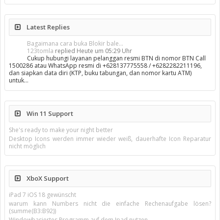
Latest Replies
Bagaimana cara buka Blokir bale...
123tomla
replied
Heute um 05:29 Uhr
Cukup hubungi layanan pelanggan resmi BTN di nomor BTN Call
1500286 atau WhatsApp resmi di +628137775558 / +6282282211196,
dan siapkan data diri (KTP, buku tabungan, dan nomor kartu ATM)
untuk…
Win 11 Support
She's ready to make your night better
Desktop Icons werden immer wieder weiß, dauerhafte Icon Reparatur
nicht möglich
XboX Support
iPad 7 iOS 18 gewünscht
warum kann Numbers nicht die einfache Rechenaufgabe lösen?
(summe(B3:B92))
Windowbasiertes Programm auf dem Ipad nutzen