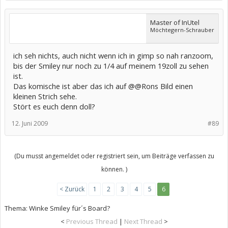
Master of InUtel
Möchtegern-Schrauber
ich seh nichts, auch nicht wenn ich in gimp so nah ranzoom,
bis der Smiley nur noch zu 1/4 auf meinem 19zoll zu sehen
ist.
Das komische ist aber das ich auf @@Rons Bild einen
kleinen Strich sehe.
Stört es euch denn doll?
12. Juni 2009
#89
(Du musst angemeldet oder registriert sein, um Beiträge verfassen zu
können. )
< Zurück
1
2
3
4
5
6
Thema:
Winke Smiley für´s Board?
<
Previous Thread
|
Next Thread
>