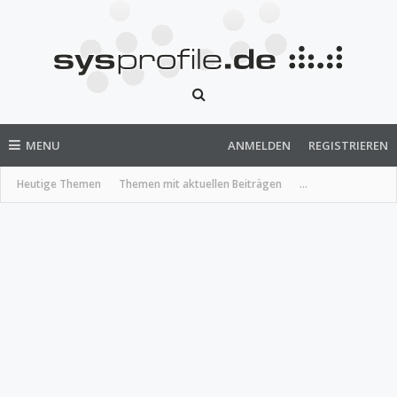
MENU
ANMELDEN
REGISTRIEREN
Heutige Themen
Themen mit aktuellen Beiträgen
...