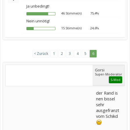
Ja unbedingt!
46 Stimme(n)
75,4%
Nein unnötig!
15 Stimme(n)
24,6%
< Zurück
1
2
3
4
5
6
Gorsi
Super-Moderator
S-Mod
der Rand is
nen bissel
sehr
ausgefranzt
vom Schikd