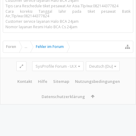
Customer service layanan Halo BCA 24jam
Tips cara Reschedule tiket pesawat Air Asia.Tlp/wa:082144377824
Cara koreksi Tanggal lahir pada tiket pesawat Batik
Air,Tlp/wa:082144377824
Customer service layanan Halo BCA 24jam
Nomor layanan Resmi Halo BCA Cs 24Jam
Foren
...
Fehler im Forum
SysProfile Forum - UI.X
Deutsch [Du]
Kontakt
Hilfe
Sitemap
Nutzungsbedingungen
Datenschutzerklärung