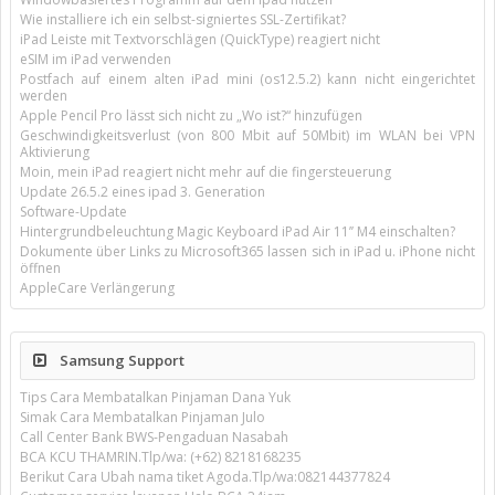
Wie installiere ich ein selbst-signiertes SSL-Zertifikat?
iPad Leiste mit Textvorschlägen (QuickType) reagiert nicht
eSIM im iPad verwenden
Postfach auf einem alten iPad mini (os12.5.2) kann nicht eingerichtet
werden
Apple Pencil Pro lässt sich nicht zu „Wo ist?“ hinzufügen
Geschwindigkeitsverlust (von 800 Mbit auf 50Mbit) im WLAN bei VPN
Aktivierung
Moin, mein iPad reagiert nicht mehr auf die fingersteuerung
Update 26.5.2 eines ipad 3. Generation
Software-Update
Hintergrundbeleuchtung Magic Keyboard iPad Air 11’’ M4 einschalten?
Dokumente über Links zu Microsoft365 lassen sich in iPad u. iPhone nicht
öffnen
AppleCare Verlängerung
Samsung Support
Tips Cara Membatalkan Pinjaman Dana Yuk
Simak Cara Membatalkan Pinjaman Julo
Call Center Bank BWS-Pengaduan Nasabah
BCA KCU THAMRIN.Tlp/wa: (+62) 8218168235
Berikut Cara Ubah nama tiket Agoda.Tlp/wa:082144377824