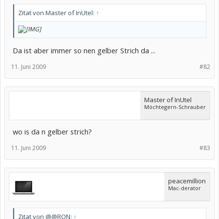
Zitat von Master of InUtel:
↑
Da ist aber immer so nen gelber Strich da ...
11. Juni 2009
#82
Master of InUtel
Möchtegern-Schrauber
wo is da n gelber strich?
11. Juni 2009
#83
peacemillion
Mac-derator
Zitat von @@RON:
↑