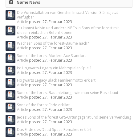
Game News
Die Vorinstallation von Genshin Impact Version 3.5 ist jetzt
verfügbar
Article
posted
27. Februar 2023
Du kannst Kelvin und andere NPCs in Sons of the forest mit
diesem einfachen Befehl klonen
Article
posted
27. Februar 2023
Wachsen Sons of the forest-Bäume nach?
Article
posted
27. Februar 2023
Sons of the forest Modern Axe Standort
Article
posted
27. Februar 2023
Ist Hogwarts-Legacy ein Mehrspieler-Spiel?
Article
posted
27. Februar 2023
Hogwarts Legacy Black Familienmotto erklärt
Article
posted
27. Februar 2023
Sons of the forest Bauanleitung - wie man seine Basis baut
Article
posted
27. Februar 2023
Sons of the forest Ende erklärt
Article
posted
27. Februar 2023
Jedes Sons of the forest GPS-Ortungsgerät und seine Verwendung
Article
posted
27. Februar 2023
Das Ende des Dead Space Remakes erklärt
Article
posted
27. Februar 2023