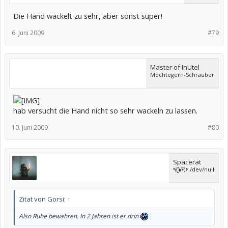
Die Hand wackelt zu sehr, aber sonst super!
6. Juni 2009
#79
Master of InUtel
Möchtegern-Schrauber
hab versucht die Hand nicht so sehr wackeln zu lassen.
10. Juni 2009
#80
Spacerat
٩(̾●̮̮̃̾•̃̾)۶ /dev/null
Zitat von Gorsi:
↑
Also Ruhe bewahren. In 2 Jahren ist er drin