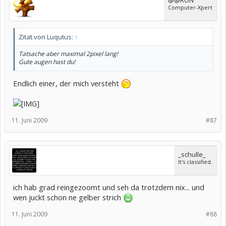
Computer-Xpert
Zitat von Luqutus:
↑
Tatsache aber maximal 2pixel lang!
Gute augen hast du!
Endlich einer, der mich versteht
11. Juni 2009
#87
_schulle_
It's classified.
ich hab grad reingezoomt und seh da trotzdem nix... und
wen juckt schon ne gelber strich
11. Juni 2009
#88