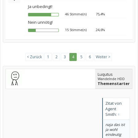
Ja unbedingt!
46 Stimme(n)
75,4%
Nein unnötig!
15 Stimme(n)
24,6%
< Zurück
1
2
3
4
5
6
Weiter >
Luqutus
Wandelnde HDD
Themenstarter
Zitat von
Agent
Smith:
↑
naja das ist
ja wohl
eindeutig