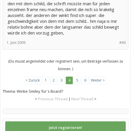
den mit dem schild, die schrift müsste man für jeden
einzelnen frame neu machen, damit die nich so krakelig
aussieht. der anderen der winkt find ich super. die
geschwindigkeit von dem mit dem schild... hm naja is mir
relativ bohne aber dem der langsamer das schild bewegt
würde ich den vorzug geben,
1. Juni 2009
#60
(Du musst angemeldet oder registriert sein, um Beiträge verfassen zu
können. )
< Zurück
1
2
3
4
5
6
Weiter >
Thema:
Winke Smiley für´s Board?
<
Previous Thread
|
Next Thread
>
Jetzt registrieren!