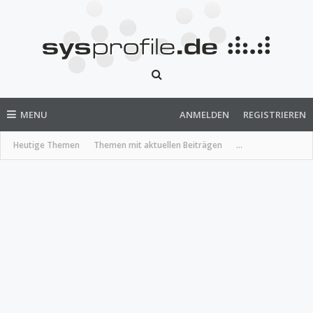
MENU
ANMELDEN
REGISTRIEREN
Heutige Themen
Themen mit aktuellen Beiträgen
...