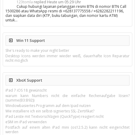
123tomla
replied
Heute um 05:29 Uhr
Cukup hubungi layanan pelanggan resmi BTN di nomor BTN Call
1500286 atau WhatsApp resmi di +628137775558 / +6282282211196,
dan siapkan data diri (KTP, buku tabungan, dan nomor kartu ATM)
untuk…
Win 11 Support
She's ready to make your night better
Desktop Icons werden immer wieder weiß, dauerhafte Icon Reparatur
nicht möglich
XboX Support
iPad 7 iOS 18 gewünscht
warum kann Numbers nicht die einfache Rechenaufgabe lösen?
(summe(B3:B92))
Windowbasiertes Programm auf dem Ipad nutzen
Wie installiere ich ein selbst-signiertes SSL-Zertifikat?
iPad Leiste mit Textvorschlägen (QuickType) reagiert nicht
eSIM im iPad verwenden
Postfach auf einem alten iPad mini (os12.5.2) kann nicht eingerichtet
werden