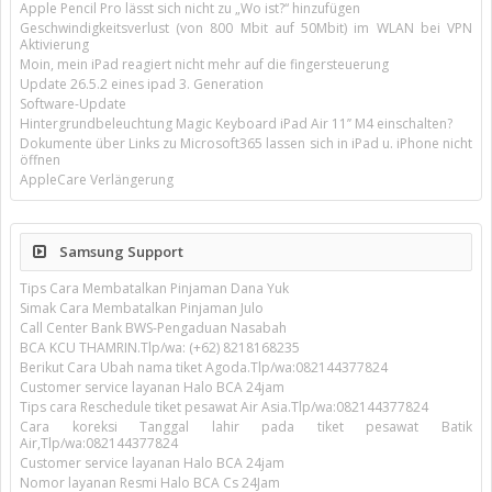
Apple Pencil Pro lässt sich nicht zu „Wo ist?“ hinzufügen
Geschwindigkeitsverlust (von 800 Mbit auf 50Mbit) im WLAN bei VPN
Aktivierung
Moin, mein iPad reagiert nicht mehr auf die fingersteuerung
Update 26.5.2 eines ipad 3. Generation
Software-Update
Hintergrundbeleuchtung Magic Keyboard iPad Air 11’’ M4 einschalten?
Dokumente über Links zu Microsoft365 lassen sich in iPad u. iPhone nicht
öffnen
AppleCare Verlängerung
Samsung Support
Tips Cara Membatalkan Pinjaman Dana Yuk
Simak Cara Membatalkan Pinjaman Julo
Call Center Bank BWS-Pengaduan Nasabah
BCA KCU THAMRIN.Tlp/wa: (+62) 8218168235
Berikut Cara Ubah nama tiket Agoda.Tlp/wa:082144377824
Customer service layanan Halo BCA 24jam
Tips cara Reschedule tiket pesawat Air Asia.Tlp/wa:082144377824
Cara koreksi Tanggal lahir pada tiket pesawat Batik
Air,Tlp/wa:082144377824
Customer service layanan Halo BCA 24jam
Nomor layanan Resmi Halo BCA Cs 24Jam