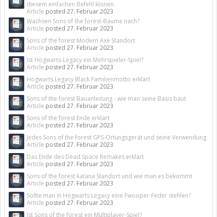
diesem einfachen Befehl klonen
Article
posted
27. Februar 2023
Wachsen Sons of the forest-Bäume nach?
Article
posted
27. Februar 2023
Sons of the forest Modern Axe Standort
Article
posted
27. Februar 2023
Ist Hogwarts-Legacy ein Mehrspieler-Spiel?
Article
posted
27. Februar 2023
Hogwarts Legacy Black Familienmotto erklärt
Article
posted
27. Februar 2023
Sons of the forest Bauanleitung - wie man seine Basis baut
Article
posted
27. Februar 2023
Sons of the forest Ende erklärt
Article
posted
27. Februar 2023
Jedes Sons of the forest GPS-Ortungsgerät und seine Verwendung
Article
posted
27. Februar 2023
Das Ende des Dead Space Remakes erklärt
Article
posted
27. Februar 2023
Sons of the forest katana Standort und wie man es bekommt
Article
posted
27. Februar 2023
Sollte man in Hogwarts Legacy eine Fwooper-Feder stehlen?
Article
posted
27. Februar 2023
Ist Sons of the forest ein Multiplayer-Spiel?