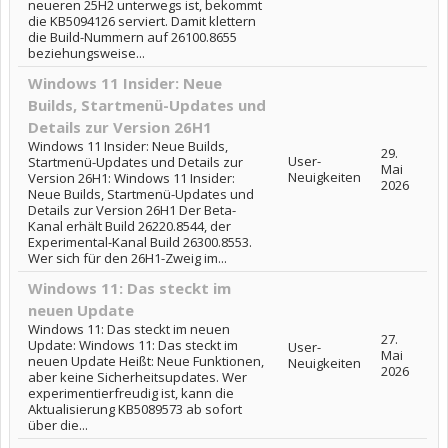
neueren 25H2 unterwegs ist, bekommt
die KB5094126 serviert. Damit klettern
die Build-Nummern auf 26100.8655
beziehungsweise...
Windows 11 Insider: Neue
Builds, Startmenü-Updates und
Details zur Version 26H1
Windows 11 Insider: Neue Builds,
29.
User-
Startmenü-Updates und Details zur
Mai
Neuigkeiten
Version 26H1: Windows 11 Insider:
2026
Neue Builds, Startmenü-Updates und
Details zur Version 26H1 Der Beta-
Kanal erhält Build 26220.8544, der
Experimental-Kanal Build 26300.8553.
Wer sich für den 26H1-Zweig im...
Windows 11: Das steckt im
neuen Update
Windows 11: Das steckt im neuen
27.
Update: Windows 11: Das steckt im
User-
Mai
neuen Update Heißt: Neue Funktionen,
Neuigkeiten
2026
aber keine Sicherheitsupdates. Wer
experimentierfreudig ist, kann die
Aktualisierung KB5089573 ab sofort
über die...