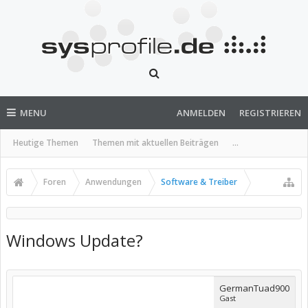
MENU
ANMELDEN
REGISTRIEREN
Heutige Themen
Themen mit aktuellen Beiträgen
...
Foren
Anwendungen
Software & Treiber
Windows Update?
GermanTuad900
Gast