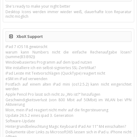
She's ready to make your night better
Desktop Icons werden immer wieder weiß, dauerhafte Icon Reparatur
nicht möglich
XboX Support
iPad 7 iOS 18 gewünscht
warum kann Numbers nicht die einfache Rechenaufgabe lösen?
(summe(B3:B92))
Windowbasiertes Programm auf dem Ipad nutzen
Wie installiere ich ein selbst-signiertes SSL-Zertifikat?
iPad Leiste mit Textvorschlägen (QuickType) reagiert nicht
eSIM im iPad verwenden
Postfach auf einem alten iPad mini (os12.5.2) kann nicht eingerichtet
werden
Apple Pencil Pro lässt sich nicht zu „Wo ist?“ hinzufügen
Geschwindigkeitsverlust (von 800 Mbit auf 50Mbit) im WLAN bei VPN
Aktivierung
Moin, mein iPad reagiert nicht mehr auf die fingersteuerung
Update 26.5.2 eines ipad 3. Generation
Software-Update
Hintergrundbeleuchtung Magic Keyboard iPad Air 11’’ M4 einschalten?
Dokumente über Links zu Microsoft365 lassen sich in iPad u. iPhone nicht
öffnen