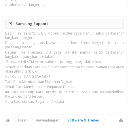
AppleCare Verlängerung
Samsung Support
Begini Transaksi/QRIS BJB Mobile transfer gagal namun saldo berkurang?
langkah ini segera
Begini cara menghapus biaya tahunan kartu kredit Mega berikut tutup
cara yang benar
BeGini" Jika Transaksi BJB gagal transfer namun saldo berkurang?
langkah ini yang harus dilakukan
“Transaksi di ATM error, saldo terpotong, uang tidak keluar.
SimAk" panduan Cara buka blokr BRmo tanpa ke bank layanan cara atasi
akun BRmo terblokr
Call Center UANG SAHABAT
Tata Cara Membatalkan Pinjaman Digisaku
Simak Cara Membatalkan Pinjaman Danaku
Ini Cara Menutup Kartu Kredit BNI? Berikut Cara Tutup Menonaktifkan
Kartu Kredit BNI terbaru
Cara Restrukrisasi Pinjaman Akulaku
Foren
Anwendungen
Software & Treiber