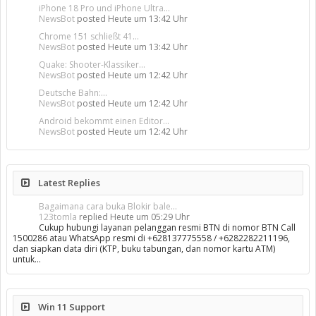
iPhone 18 Pro und iPhone Ultra...
NewsBot
posted
Heute um 13:42 Uhr
Chrome 151 schließt 41...
NewsBot
posted
Heute um 13:42 Uhr
Quake: Shooter-Klassiker...
NewsBot
posted
Heute um 12:42 Uhr
Deutsche Bahn:...
NewsBot
posted
Heute um 12:42 Uhr
Android bekommt einen Editor...
NewsBot
posted
Heute um 12:42 Uhr
Latest Replies
Bagaimana cara buka Blokir bale...
123tomla
replied
Heute um 05:29 Uhr
Cukup hubungi layanan pelanggan resmi BTN di nomor BTN Call
1500286 atau WhatsApp resmi di +628137775558 / +6282282211196,
dan siapkan data diri (KTP, buku tabungan, dan nomor kartu ATM)
untuk…
Win 11 Support