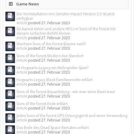
Game News
Die Vorinstallation von Genshin Impact Version 3.5 ist jetzt
verfügbar
Article
posted
27. Februar 2023
Du kannst Kelvin und andere NPCs in Sons of the forest mit
diesem einfachen Befehl klonen
Article
posted
27. Februar 2023
Wachsen Sons of the forest-Bäume nach?
Article
posted
27. Februar 2023
Sons of the forest Modern Axe Standort
Article
posted
27. Februar 2023
Ist Hogwarts-Legacy ein Mehrspieler-Spiel?
Article
posted
27. Februar 2023
Hogwarts Legacy Black Familienmotto erklärt
Article
posted
27. Februar 2023
Sons of the forest Bauanleitung - wie man seine Basis baut
Article
posted
27. Februar 2023
Sons of the forest Ende erklärt
Article
posted
27. Februar 2023
Jedes Sons of the forest GPS-Ortungsgerät und seine Verwendung
Article
posted
27. Februar 2023
Das Ende des Dead Space Remakes erklärt
Article
posted
27. Februar 2023