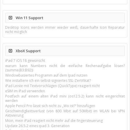
Win 11 Support
Desktop Icons werden immer wieder weiß, dauerhafte Icon Reparatur
nicht möglich
XboX Support
iPad 7 iOS 18 gewünscht
warum kann Numbers nicht die einfache Rechenaufgabe lösen?
(summe(B3:B92))
Windowbasiertes Programm auf dem Ipad nutzen
Wie installiere ich ein selbst-signiertes SSL-Zertifikat?
iPad Leiste mit Textvorschlägen (QuickType) reagiert nicht
eSIM im iPad verwenden
Postfach auf einem alten iPad mini (os12.5.2) kann nicht eingerichtet
werden
Apple Pencil Pro lässt sich nicht zu „Wo ist?“ hinzufügen
Geschwindigkeitsverlust (von 800 Mbit auf 50Mbit) im WLAN bei VPN
Aktivierung
Moin, mein iPad reagiert nicht mehr auf die fingersteuerung
Update 26.5.2 eines ipad 3. Generation