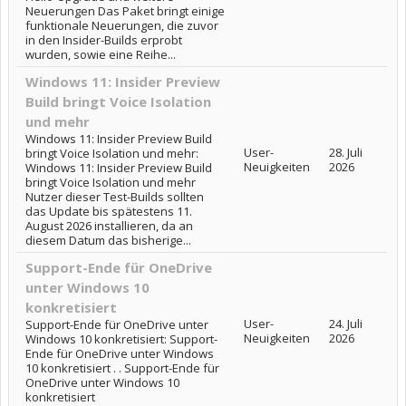
Neuerungen Das Paket bringt einige
funktionale Neuerungen, die zuvor
in den Insider-Builds erprobt
wurden, sowie eine Reihe...
Windows 11: Insider Preview
Build bringt Voice Isolation
und mehr
Windows 11: Insider Preview Build
User-
28. Juli
bringt Voice Isolation und mehr:
Neuigkeiten
2026
Windows 11: Insider Preview Build
bringt Voice Isolation und mehr
Nutzer dieser Test-Builds sollten
das Update bis spätestens 11.
August 2026 installieren, da an
diesem Datum das bisherige...
Support-Ende für OneDrive
unter Windows 10
konkretisiert
User-
24. Juli
Support-Ende für OneDrive unter
Neuigkeiten
2026
Windows 10 konkretisiert: Support-
Ende für OneDrive unter Windows
10 konkretisiert . . Support-Ende für
OneDrive unter Windows 10
konkretisiert