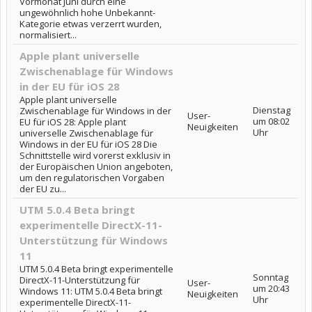
Vormonat Juni durch eine
ungewöhnlich hohe Unbekannt-
Kategorie etwas verzerrt wurden,
normalisiert...
Apple plant universelle
Zwischenablage für Windows
in der EU für iOS 28
Apple plant universelle
Dienstag
Zwischenablage für Windows in der
User-
um 08:02
EU für iOS 28: Apple plant
Neuigkeiten
Uhr
universelle Zwischenablage für
Windows in der EU für iOS 28 Die
Schnittstelle wird vorerst exklusiv in
der Europäischen Union angeboten,
um den regulatorischen Vorgaben
der EU zu...
UTM 5.0.4 Beta bringt
experimentelle DirectX-11-
Unterstützung für Windows
11
UTM 5.0.4 Beta bringt experimentelle
Sonntag
DirectX-11-Unterstützung für
User-
um 20:43
Windows 11: UTM 5.0.4 Beta bringt
Neuigkeiten
Uhr
experimentelle DirectX-11-