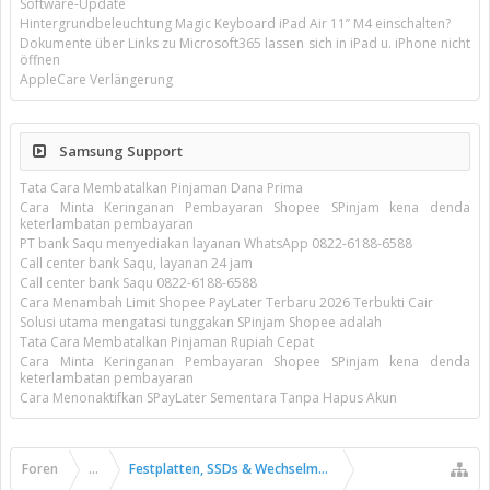
Software-Update
Hintergrundbeleuchtung Magic Keyboard iPad Air 11’’ M4 einschalten?
Dokumente über Links zu Microsoft365 lassen sich in iPad u. iPhone nicht
öffnen
AppleCare Verlängerung
Samsung Support
Tata Cara Membatalkan Pinjaman Dana Prima
Cara Minta Keringanan Pembayaran Shopee SPinjam kena denda
keterlambatan pembayaran
PT bank Saqu menyediakan layanan WhatsApp 0822-6188-6588
Call center bank Saqu, layanan 24 jam
Call center bank Saqu 0822-6188-6588
Cara Menambah Limit Shopee PayLater Terbaru 2026 Terbukti Cair
Solusi utama mengatasi tunggakan SPinjam Shopee adalah
Tata Cara Membatalkan Pinjaman Rupiah Cepat
Cara Minta Keringanan Pembayaran Shopee SPinjam kena denda
keterlambatan pembayaran
Cara Menonaktifkan SPayLater Sementara Tanpa Hapus Akun
Foren
...
Festplatten, SSDs & Wechselmedien