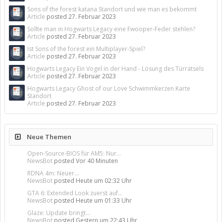
Sons of the forest katana Standort und wie man es bekommt
Article
posted
27. Februar 2023
Sollte man in Hogwarts Legacy eine Fwooper-Feder stehlen?
Article
posted
27. Februar 2023
Ist Sons of the forest ein Multiplayer-Spiel?
Article
posted
27. Februar 2023
Hogwarts Legacy Ein Vogel in der Hand - Lösung des Türrätsels
Article
posted
27. Februar 2023
Hogwarts Legacy Ghost of our Love Schwimmkerzen Karte
Standort
Article
posted
27. Februar 2023
Neue Themen
Open-Source-BIOS für AM5: Nur...
NewsBot
posted
Vor 40 Minuten
RDNA 4m: Neuer...
NewsBot
posted
Heute um 02:32 Uhr
GTA 6: Extended Look zuerst auf...
NewsBot
posted
Heute um 01:33 Uhr
Glaze: Update bringt...
NewsBot
posted
Gestern um 22:43 Uhr