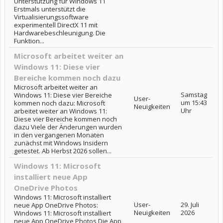
Unterstützung für Windows 11
Erstmals unterstützt die
Virtualisierungssoftware
experimentell DirectX 11 mit
Hardwarebeschleunigung. Die
Funktion...
Microsoft arbeitet weiter an
Windows 11: Diese vier
Bereiche kommen noch dazu
Microsoft arbeitet weiter an
Samstag
Windows 11: Diese vier Bereiche
User-
um 15:43
kommen noch dazu: Microsoft
Neuigkeiten
Uhr
arbeitet weiter an Windows 11:
Diese vier Bereiche kommen noch
dazu Viele der Änderungen wurden
in den vergangenen Monaten
zunächst mit Windows Insidern
getestet. Ab Herbst 2026 sollen...
Windows 11: Microsoft
installiert neue App
OneDrive Photos
Windows 11: Microsoft installiert
User-
29. Juli
neue App OneDrive Photos:
Neuigkeiten
2026
Windows 11: Microsoft installiert
neue App OneDrive Photos Die App