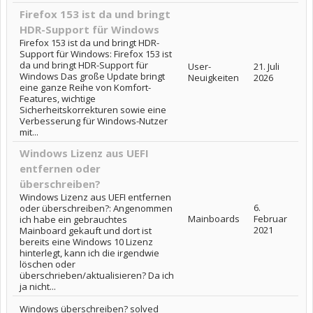
Firefox 153 ist da und bringt
HDR-Support für Windows
Firefox 153 ist da und bringt HDR-
Support für Windows: Firefox 153 ist
da und bringt HDR-Support für
User-
21. Juli
Windows Das große Update bringt
Neuigkeiten
2026
eine ganze Reihe von Komfort-
Features, wichtige
Sicherheitskorrekturen sowie eine
Verbesserung für Windows-Nutzer
mit...
Windows Lizenz aus UEFI
entfernen oder
überschreiben?
Windows Lizenz aus UEFI entfernen
6.
oder überschreiben?: Angenommen
Mainboards
Februar
ich habe ein gebrauchtes
2021
Mainboard gekauft und dort ist
bereits eine Windows 10 Lizenz
hinterlegt, kann ich die irgendwie
löschen oder
überschrieben/aktualisieren? Da ich
ja nicht...
Windows überschreiben? solved