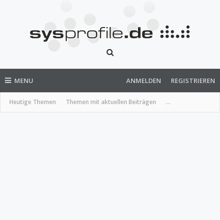
MENU
ANMELDEN
REGISTRIEREN
Heutige Themen
Themen mit aktuellen Beiträgen
...