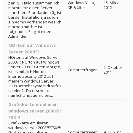
Windows Vista,
15. März
per RD: Hallo zusammen, ich
XP & älter
2012
möchte mir einen Server
einrichten. Standardmäßig ist
bei der Installation ja schon
ein Admin vorhanden was ich
machen möchte ist
folgendes: Es gibt einen
Admin der...
NOrton auf Windows
Server 2008??
NOrton auf Windows Server
2008??: NOrton auf Windows
Server 2008?? Guten Morgen,
2. Oktober
Computerfragen
ist es möglich Norton
2011
Internetsecurity 2012 auf
meinem Windows Server
2008 Betriebssystem draufzu
spielen?.. Da erscheint
nämlich andauernd ein...
Grafikkarte emulieren
windows server 2008?!?
FSX!!!
Grafikkarte emulieren
windows server 2008?!?FSX!!!:
Computerfragen
9. Juli 2011
Grafikkarte emulieren