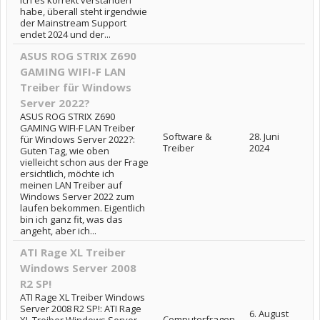
ich es korrekt verstanden
habe, überall steht irgendwie
der Mainstream Support
endet 2024 und der...
ASUS ROG STRIX Z690
GAMING WIFI-F LAN
Treiber für Windows
Server 2022?
ASUS ROG STRIX Z690
GAMING WIFI-F LAN Treiber
Software &
28. Juni
für Windows Server 2022?:
Treiber
2024
Guten Tag, wie oben
vielleicht schon aus der Frage
ersichtlich, möchte ich
meinen LAN Treiber auf
Windows Server 2022 zum
laufen bekommen. Eigentlich
bin ich ganz fit, was das
angeht, aber ich...
ATI Rage XL Treiber
Windows Server 2008
R2 SP!
ATI Rage XL Treiber Windows
Server 2008 R2 SP!: ATI Rage
6. August
Computerfragen