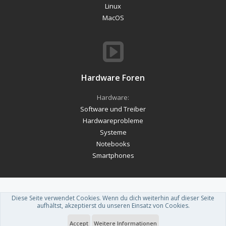
Linux
MacOS
Hardware Foren
Hardware:
Software und Treiber
Hardwareprobleme
Systeme
Notebooks
Smartphones
Diese Seite verwendet Cookies. Wenn du dich weiterhin auf dieser Seite
Forum software by XenForo™
-
Deutsch von xenDach
aufhältst, akzeptierst du unseren Einsatz von Cookies.
Theme designed by
ThemeHouse
.
Accept
Weitere Informationen