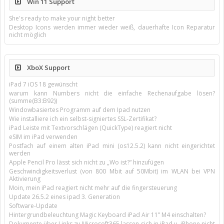
Win 11 Support
She's ready to make your night better
Desktop Icons werden immer wieder weiß, dauerhafte Icon Reparatur
nicht möglich
XboX Support
iPad 7 iOS 18 gewünscht
warum kann Numbers nicht die einfache Rechenaufgabe lösen?
(summe(B3:B92))
Windowbasiertes Programm auf dem Ipad nutzen
Wie installiere ich ein selbst-signiertes SSL-Zertifikat?
iPad Leiste mit Textvorschlägen (QuickType) reagiert nicht
eSIM im iPad verwenden
Postfach auf einem alten iPad mini (os12.5.2) kann nicht eingerichtet
werden
Apple Pencil Pro lässt sich nicht zu „Wo ist?“ hinzufügen
Geschwindigkeitsverlust (von 800 Mbit auf 50Mbit) im WLAN bei VPN
Aktivierung
Moin, mein iPad reagiert nicht mehr auf die fingersteuerung
Update 26.5.2 eines ipad 3. Generation
Software-Update
Hintergrundbeleuchtung Magic Keyboard iPad Air 11’’ M4 einschalten?
Dokumente über Links zu Microsoft365 lassen sich in iPad u. iPhone nicht