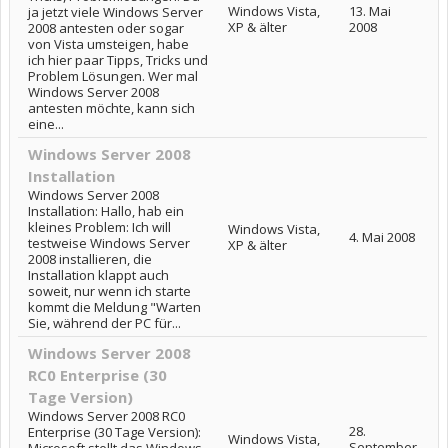
Windows Vista,
13. Mai
ja jetzt viele Windows Server
XP & älter
2008
2008 antesten oder sogar
von Vista umsteigen, habe
ich hier paar Tipps, Tricks und
Problem Lösungen. Wer mal
Windows Server 2008
antesten möchte, kann sich
eine...
Windows Server 2008
Installation
Windows Server 2008
Installation: Hallo, hab ein
kleines Problem: Ich will
Windows Vista,
4. Mai 2008
testweise Windows Server
XP & älter
2008 installieren, die
Installation klappt auch
soweit, nur wenn ich starte
kommt die Meldung "Warten
Sie, während der PC für...
Windows Server 2008
RC0 Enterprise (30
Tage Version)
Windows Server 2008 RC0
28.
Enterprise (30 Tage Version):
Windows Vista,
September