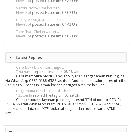
NewsBot
posted
Heute um 08:22 Uhr
Verbreitetste Grafikkarten:...
NewsBot
posted
Heute um 08:02 Uhr
CachyOS: August-Release mit...
NewsBot
posted
Heute um 07:42 Uhr
Take-Two-Chef erwartet...
NewsBot
posted
Heute um 07:02 Uhr
Latest Replies
Cara buka blokir bank jago...
Tzutzumo
replied
Heute um 08:38 Uhr
Cara membuka blokir Bank Jago Syariah sangat aman hubungi cs
via WhatsApp 0822-6188-6588, asalkan Anda melalui saluran resmi milik
Bank Jago. Proses ini aman karena petugas akan melakukan…
Bagaimana cara buka Blokir bale...
123tomla
replied
Freitag um 05:29 Uhr
Cukup hubungi layanan pelanggan resmi BTN di nomor BTN Call
1500286 atau WhatsApp resmi di +628137775558 / +6282282211196,
dan siapkan data diri (KTP, buku tabungan, dan nomor kartu ATM)
untuk…