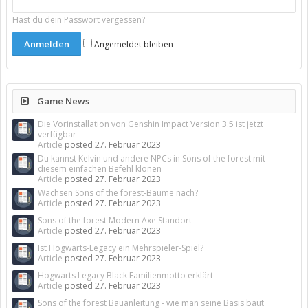
Hast du dein Passwort vergessen?
Angemeldet bleiben
Game News
Die Vorinstallation von Genshin Impact Version 3.5 ist jetzt
verfügbar
Article
posted
27. Februar 2023
Du kannst Kelvin und andere NPCs in Sons of the forest mit
diesem einfachen Befehl klonen
Article
posted
27. Februar 2023
Wachsen Sons of the forest-Bäume nach?
Article
posted
27. Februar 2023
Sons of the forest Modern Axe Standort
Article
posted
27. Februar 2023
Ist Hogwarts-Legacy ein Mehrspieler-Spiel?
Article
posted
27. Februar 2023
Hogwarts Legacy Black Familienmotto erklärt
Article
posted
27. Februar 2023
Sons of the forest Bauanleitung - wie man seine Basis baut