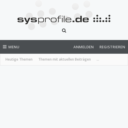
MENU
ANMELDEN
REGISTRIEREN
Heutige Themen
Themen mit aktuellen Beiträgen
...