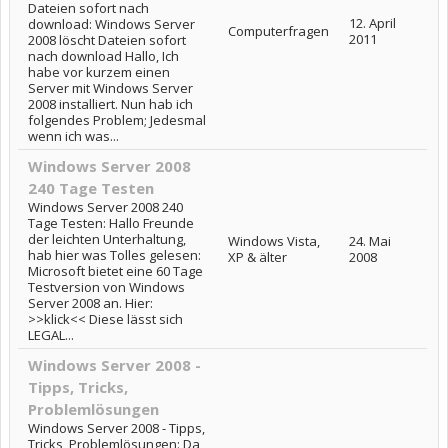
Dateien sofort nach
12. April
download: Windows Server
Computerfragen
2011
2008 löscht Dateien sofort
nach download Hallo, Ich
habe vor kurzem einen
Server mit Windows Server
2008 installiert. Nun hab ich
folgendes Problem; Jedesmal
wenn ich was...
Windows Server 2008
240 Tage Testen
Windows Server 2008 240
Tage Testen: Hallo Freunde
der leichten Unterhaltung,
Windows Vista,
24. Mai
hab hier was Tolles gelesen:
XP & älter
2008
Microsoft bietet eine 60 Tage
Testversion von Windows
Server 2008 an. Hier:
>>klick<< Diese lässt sich
LEGAL...
Windows Server 2008 -
Tipps, Tricks,
Problemlösungen
Windows Server 2008 - Tipps,
Tricks, Problemlösungen: Da