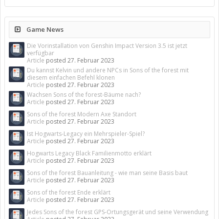
Game News
Die Vorinstallation von Genshin Impact Version 3.5 ist jetzt
verfügbar
Article
posted
27. Februar 2023
Du kannst Kelvin und andere NPCs in Sons of the forest mit
diesem einfachen Befehl klonen
Article
posted
27. Februar 2023
Wachsen Sons of the forest-Bäume nach?
Article
posted
27. Februar 2023
Sons of the forest Modern Axe Standort
Article
posted
27. Februar 2023
Ist Hogwarts-Legacy ein Mehrspieler-Spiel?
Article
posted
27. Februar 2023
Hogwarts Legacy Black Familienmotto erklärt
Article
posted
27. Februar 2023
Sons of the forest Bauanleitung - wie man seine Basis baut
Article
posted
27. Februar 2023
Sons of the forest Ende erklärt
Article
posted
27. Februar 2023
Jedes Sons of the forest GPS-Ortungsgerät und seine Verwendung