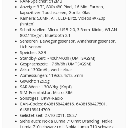
RAM-Speicher: 512MB
Anzeige: 3.7", 800x480 Pixel, 16 Mio. Farben,
kapazitiver Touchscreen, Gorilla-Glas
Kamera: 5.0MP, AF, LED-Blitz, Videos @720p
(hinten)
Schnittstellen: Micro-USB 2.0, 3.5mm-Klinke, WLAN
802.11b/g/n, Bluetooth 2.1
Sensoren: Bewegungssensor, Annäherungssensor,
Lichtsensor
Speicher: 8GB
Standby-Zeit: ~400h/400h (UMTS/GSM)
Gesprächszeit: ~7.6h/6h (UMTS/GSM)
Akku: 1300mAh, wechselbar
Abmessungen: 119x62.4x12.5mm
Gewicht: 125.5g
SAR-Wert: 1.30W/kg (Kopf)
SIM-Formfaktor: Micro-SIM
Sonstiges: UKW-Radio
EAN-Codes: 6438158424616, 6438158427501,
6438158414709
Gelistet seit: 27.10.2011, 08:27
Siehe auch: Nokia Lumia 710 mit Branding, Nokia
Lumia 710 schwarz rot, Nokia Lumia 710 schwarz