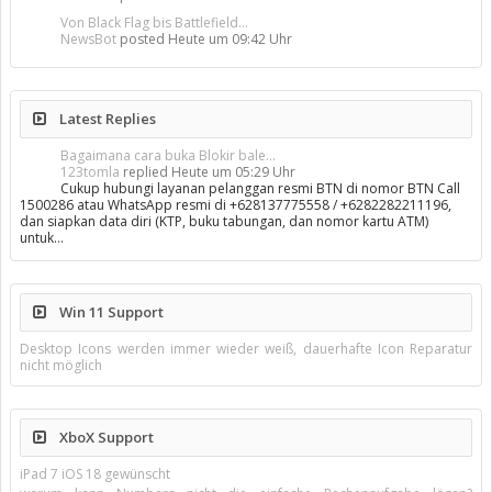
Von Black Flag bis Battlefield...
NewsBot
posted
Heute um 09:42 Uhr
Latest Replies
Bagaimana cara buka Blokir bale...
123tomla
replied
Heute um 05:29 Uhr
Cukup hubungi layanan pelanggan resmi BTN di nomor BTN Call
1500286 atau WhatsApp resmi di +628137775558 / +6282282211196,
dan siapkan data diri (KTP, buku tabungan, dan nomor kartu ATM)
untuk…
Win 11 Support
Desktop Icons werden immer wieder weiß, dauerhafte Icon Reparatur
nicht möglich
XboX Support
iPad 7 iOS 18 gewünscht