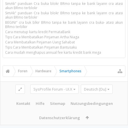
SimAk" panduan Cra buka blokr BRmo tanpa ke bank layann cra atasi
akun BRmo terblokr
SimAk" panduan Cra buka blokr BRmo tanpa ke bank layann cra atasi
akun BRmo terblokr
BEGINI" cra buk blkir BRmo tanpa ke bank layann cra buka- atasi akun
BRmo terblkir
Cara menutup kartu kredit PermataBank
Tips Cara Membatalkan Pinjaman Artha Niaga
Cara Membatalkan Pinjaman Uang Sahabat
Tips Cara Membatalkan Pinjaman Bantusaku
Cara mudah menghapus annual fee kartu kredit bank mega
Foren
Hardware
Smartphones
SysProfile Forum - UI.X
Deutsch [Du]
Kontakt
Hilfe
Sitemap
Nutzungsbedingungen
Datenschutzerklärung