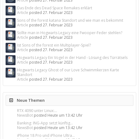
Article
posted
27. Februar 2023
Das Ende des Dead Space Remakes erklärt
Article
posted
27. Februar 2023
Sons of the forest katana Standort und wie man es bekommt
Article
posted
27. Februar 2023
Sollte man in Hogwarts Legacy eine Fwooper-Feder stehlen?
Article
posted
27. Februar 2023
Ist Sons of the forest ein Multiplayer-Spiel?
Article
posted
27. Februar 2023
Hogwarts Legacy Ein Vogel in der Hand - Lösung des Türrätsels
Article
posted
27. Februar 2023
Hogwarts Legacy Ghost of our Love Schwimmkerzen Karte
Standort
Article
posted
27. Februar 2023
Neue Themen
RTX 4090 unter Linux:...
NewsBot
posted
Heute um 13:42 Uhr
Banking: ING-App setzt künftig...
NewsBot
posted
Heute um 13:42 Uhr
iPhone 18 Pro und iPhone Ultra...