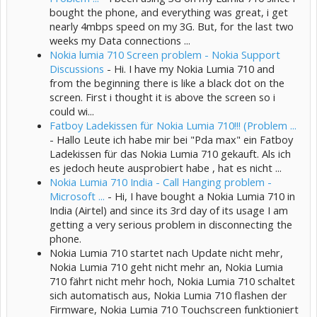
bought the phone, and everything was great, i get
nearly 4mbps speed on my 3G. But, for the last two
weeks my Data connections ...
Nokia lumia 710 Screen problem - Nokia Support
Discussions
- Hi. I have my Nokia Lumia 710 and
from the beginning there is like a black dot on the
screen. First i thought it is above the screen so i
could wi...
Fatboy Ladekissen für Nokia Lumia 710!!! (Problem ...
- Hallo Leute ich habe mir bei "Pda max" ein Fatboy
Ladekissen für das Nokia Lumia 710 gekauft. Als ich
es jedoch heute ausprobiert habe , hat es nicht ...
Nokia Lumia 710 India - Call Hanging problem -
Microsoft ...
- Hi, I have bought a Nokia Lumia 710 in
India (Airtel) and since its 3rd day of its usage I am
getting a very serious problem in disconnecting the
phone.
Nokia Lumia 710 startet nach Update nicht mehr,
Nokia Lumia 710 geht nicht mehr an, Nokia Lumia
710 fährt nicht mehr hoch, Nokia Lumia 710 schaltet
sich automatisch aus, Nokia Lumia 710 flashen der
Firmware, Nokia Lumia 710 Touchscreen funktioniert