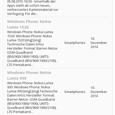
05.06.2015 10:30 - Innerhalb der
Apps steht ab sofort neues,
verbessertes Kartenmaterial zur
Verfügung. Für die...
Windows Phone: Nokia
Lumia 1520
Windows Phone: Nokia Lumia
1520: Windows Phone: Nokia
10.
Lumia 1520 [img] [img]
Smartphones
Dezember
Technische Daten Infos
2014
Hersteller: Format: Barren Netze:
GSM-Quadband
(850/900/1800/1900), UMTS-
Quadband (850/900/1900/2100),
LTE-Pentaband...
Windows Phone: Nokia
Lumia 930
Windows Phone: Nokia Lumia
930: Windows Phone: Nokia
10.
Lumia 930 [img] [img] Technische
Smartphones
Dezember
Daten Infos Hersteller: Format:
2014
Barren Netze: GSM-Quadband
(850/900/1800/1900), UMTS-
Quadband (850/900/1900/2100),
LTE-Pentaband...