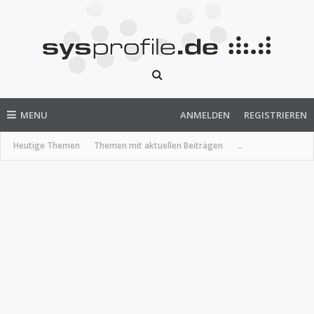
MENU
ANMELDEN
REGISTRIEREN
Heutige Themen
Themen mit aktuellen Beiträgen
...