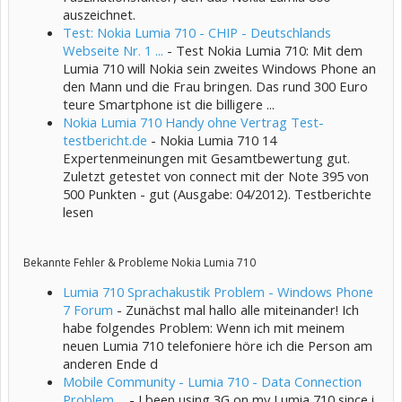
auszeichnet.
Test: Nokia Lumia 710 - CHIP - Deutschlands
Webseite Nr. 1 ...
- Test Nokia Lumia 710: Mit dem
Lumia 710 will Nokia sein zweites Windows Phone an
den Mann und die Frau bringen. Das rund 300 Euro
teure Smartphone ist die billigere ...
Nokia Lumia 710 Handy ohne Vertrag Test-
testbericht.de
- Nokia Lumia 710 14
Expertenmeinungen mit Gesamtbewertung gut.
Zuletzt getestet von connect mit der Note 395 von
500 Punkten - gut (Ausgabe: 04/2012). Testberichte
lesen
Bekannte Fehler & Probleme Nokia Lumia 710
Lumia 710 Sprachakustik Problem - Windows Phone
7 Forum
- Zunächst mal hallo alle miteinander! Ich
habe folgendes Problem: Wenn ich mit meinem
neuen Lumia 710 telefoniere höre ich die Person am
anderen Ende d
Mobile Community - Lumia 710 - Data Connection
Problem ...
- I been using 3G on my Lumia 710 since i