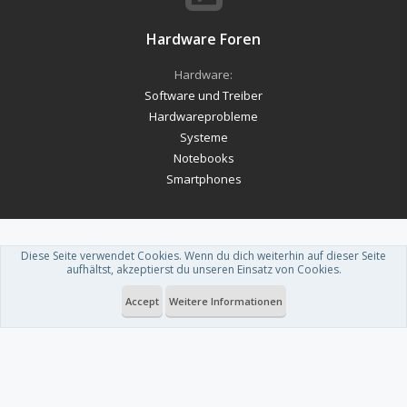
Hardware Foren
Hardware:
Software und Treiber
Hardwareprobleme
Systeme
Notebooks
Smartphones
Diese Seite verwendet Cookies. Wenn du dich weiterhin auf dieser Seite
Forum software by XenForo™
-
Deutsch von xenDach
aufhältst, akzeptierst du unseren Einsatz von Cookies.
Theme designed by
ThemeHouse
.
Accept
Weitere Informationen
Du betrachtest gerade: Windows Phone: Nokia Lumia 710