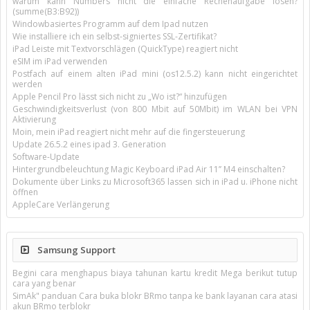
warum kann Numbers nicht die einfache Rechenaufgabe lösen?
(summe(B3:B92))
Windowbasiertes Programm auf dem Ipad nutzen
Wie installiere ich ein selbst-signiertes SSL-Zertifikat?
iPad Leiste mit Textvorschlägen (QuickType) reagiert nicht
eSIM im iPad verwenden
Postfach auf einem alten iPad mini (os12.5.2) kann nicht eingerichtet
werden
Apple Pencil Pro lässt sich nicht zu „Wo ist?“ hinzufügen
Geschwindigkeitsverlust (von 800 Mbit auf 50Mbit) im WLAN bei VPN
Aktivierung
Moin, mein iPad reagiert nicht mehr auf die fingersteuerung
Update 26.5.2 eines ipad 3. Generation
Software-Update
Hintergrundbeleuchtung Magic Keyboard iPad Air 11’’ M4 einschalten?
Dokumente über Links zu Microsoft365 lassen sich in iPad u. iPhone nicht
öffnen
AppleCare Verlängerung
Samsung Support
Begini cara menghapus biaya tahunan kartu kredit Mega berikut tutup
cara yang benar
SimAk" panduan Cara buka blokr BRmo tanpa ke bank layanan cara atasi
akun BRmo terblokr