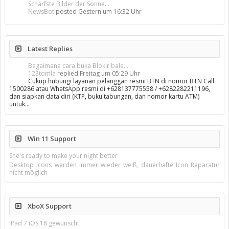
Schärfste Bilder der Sonne...
NewsBot
posted
Gestern um 16:32 Uhr
Latest Replies
Bagaimana cara buka Blokir bale...
123tomla
replied
Freitag um 05:29 Uhr
Cukup hubungi layanan pelanggan resmi BTN di nomor BTN Call
1500286 atau WhatsApp resmi di +628137775558 / +6282282211196,
dan siapkan data diri (KTP, buku tabungan, dan nomor kartu ATM)
untuk…
Win 11 Support
She's ready to make your night better
Desktop Icons werden immer wieder weiß, dauerhafte Icon Reparatur
nicht möglich
XboX Support
iPad 7 iOS 18 gewünscht