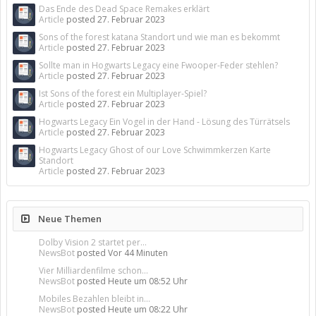
Das Ende des Dead Space Remakes erklärt
Article
posted
27. Februar 2023
Sons of the forest katana Standort und wie man es bekommt
Article
posted
27. Februar 2023
Sollte man in Hogwarts Legacy eine Fwooper-Feder stehlen?
Article
posted
27. Februar 2023
Ist Sons of the forest ein Multiplayer-Spiel?
Article
posted
27. Februar 2023
Hogwarts Legacy Ein Vogel in der Hand - Lösung des Türrätsels
Article
posted
27. Februar 2023
Hogwarts Legacy Ghost of our Love Schwimmkerzen Karte
Standort
Article
posted
27. Februar 2023
Neue Themen
Dolby Vision 2 startet per...
NewsBot
posted
Vor 44 Minuten
Vier Milliardenfilme schon...
NewsBot
posted
Heute um 08:52 Uhr
Mobiles Bezahlen bleibt in...
NewsBot
posted
Heute um 08:22 Uhr