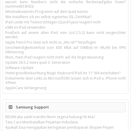
warum kann Numbers nicht die einfache Rechenaufgabe lösen?
(summe(B3:B92))
Windowbasiertes Programm auf dem Ipad nutzen
Wie installiere ich ein selbst-signiertes SSL-Zertifikat?
iPad Leiste mit Textvorschlägen (QuickType) reagiert nicht
eSIM im iPad verwenden
Postfach auf einem alten iPad mini (os12.5.2) kann nicht eingerichtet
werden
Apple Pencil Pro lässt sich nicht zu „Wo ist?“ hinzufügen
Geschwindigkeitsverlust (von 800 Mbit auf 50Mbit) im WLAN bei VPN
Aktivierung
Moin, mein iPad reagiert nicht mehr auf die fingersteuerung
Update 26.5.2 eines ipad 3. Generation
Software-Update
Hintergrundbeleuchtung Magic Keyboard iPad Air 11’’ M4 einschalten?
Dokumente über Links zu Microsoft365 lassen sich in iPad u. iPhone nicht
öffnen
AppleCare Verlängerung
Samsung Support
BEGINI Jika salah transfer/kirim segera hubungi Ni kita?
Tata Cara Membatalkan Pinjaman Indodana
Apakah bisa mengajukan keringanan pembayaran Shopee Pinjam