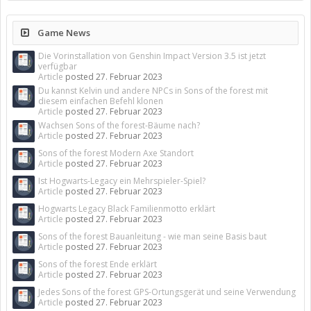
Game News
Die Vorinstallation von Genshin Impact Version 3.5 ist jetzt
verfügbar
Article
posted
27. Februar 2023
Du kannst Kelvin und andere NPCs in Sons of the forest mit
diesem einfachen Befehl klonen
Article
posted
27. Februar 2023
Wachsen Sons of the forest-Bäume nach?
Article
posted
27. Februar 2023
Sons of the forest Modern Axe Standort
Article
posted
27. Februar 2023
Ist Hogwarts-Legacy ein Mehrspieler-Spiel?
Article
posted
27. Februar 2023
Hogwarts Legacy Black Familienmotto erklärt
Article
posted
27. Februar 2023
Sons of the forest Bauanleitung - wie man seine Basis baut
Article
posted
27. Februar 2023
Sons of the forest Ende erklärt
Article
posted
27. Februar 2023
Jedes Sons of the forest GPS-Ortungsgerät und seine Verwendung
Article
posted
27. Februar 2023