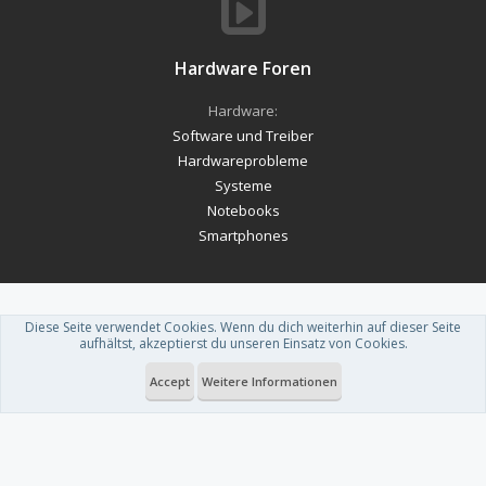
Hardware Foren
Hardware:
Software und Treiber
Hardwareprobleme
Systeme
Notebooks
Smartphones
Diese Seite verwendet Cookies. Wenn du dich weiterhin auf dieser Seite
Forum software by XenForo™
-
Deutsch von xenDach
aufhältst, akzeptierst du unseren Einsatz von Cookies.
Theme designed by
ThemeHouse
.
Accept
Weitere Informationen
Du betrachtest gerade: Windows Phone: HTC Radar metal