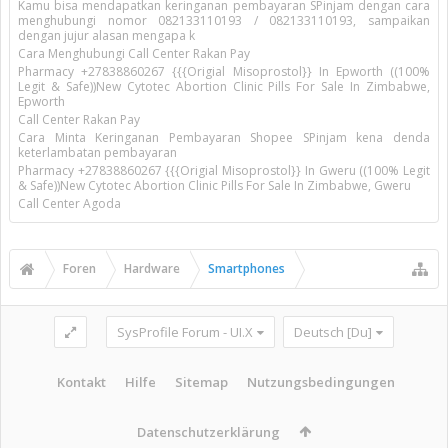
Kamu bisa mendapatkan keringanan pembayaran SPinjam dengan cara
menghubungi nomor 082133110193 / 082133110193, sampaikan
dengan jujur alasan mengapa k
Cara Menghubungi Call Center Rakan Pay
Pharmacy +27838860267 {{{Origial Misoprostol}} In Epworth ((100%
Legit & Safe))New Cytotec Abortion Clinic Pills For Sale In Zimbabwe,
Epworth
Call Center Rakan Pay
Cara Minta Keringanan Pembayaran Shopee SPinjam kena denda
keterlambatan pembayaran
Pharmacy +27838860267 {{{Origial Misoprostol}} In Gweru ((100% Legit
& Safe))New Cytotec Abortion Clinic Pills For Sale In Zimbabwe, Gweru
Call Center Agoda
Foren
Hardware
Smartphones
SysProfile Forum - UI.X
Deutsch [Du]
Kontakt
Hilfe
Sitemap
Nutzungsbedingungen
Datenschutzerklärung