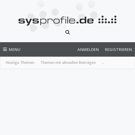
MENU
ANMELDEN
REGISTRIEREN
Heutige Themen
Themen mit aktuellen Beiträgen
...