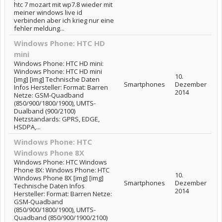
htc 7 mozart mit wp7.8 wieder mit
meiner windows live id
verbinden aber ich krieg nur eine
fehler meldung...
Windows Phone: HTC HD
mini
Windows Phone: HTC HD mini:
Windows Phone: HTC HD mini
10.
[img] [img] Technische Daten
Smartphones
Dezember
Infos Hersteller: Format: Barren
2014
Netze: GSM-Quadband
(850/900/1800/1900), UMTS-
Dualband (900/2100)
Netzstandards: GPRS, EDGE,
HSDPA,...
Windows Phone: HTC
Windows Phone 8X
Windows Phone: HTC Windows
Phone 8X: Windows Phone: HTC
10.
Windows Phone 8X [img] [img]
Smartphones
Dezember
Technische Daten Infos
2014
Hersteller: Format: Barren Netze:
GSM-Quadband
(850/900/1800/1900), UMTS-
Quadband (850/900/1900/2100)