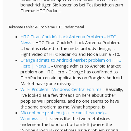
benachrichtigen Sie kostenlos bei Testberichten zum
Thema: HTC Radar ...
Bekannte Fehler & Probleme HTC Radar metal
HTC Titan Couldn't Lack Antenna Problem - HTC
News
- HTC Titan Couldn?t Lack Antenna Problem.
... but it is related to the metal unibody design, ...
Fight Video of HTC Radar 4G and Nokia Lumia 710.
Orange admits to Android Market problem on HTC
Hero | News ...
- Orange admits to Android Market
problem on HTC Hero - Orange has confirmed to
TechRadar certain applications on Google's Android
Market have gone missing ...
Wi-Fi Problem - Windows Central Forums
- Basically,
I've looked at a few threads on here about other
peoples WiFi problems, and no one seems to have
the same problem as me. What happens, is
Microphone problem (caller can't hear me) -
Windows ...
- It seems like the two metal wires
undernear the hood on bottom left (where the
Windows logo is) sometimes have problem spring