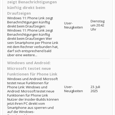
zeigt Benachrichtigungen
künftig direkt beim
Draufzeigen
Windows 11: Phone Link zeigt
Dienstag
Benachrichtigungen künftig
User-
um 20:42
direkt beim Draufzeigen:
Neuigkeiten
Uhr
Windows 11: Phone Link zeigt
Benachrichtigungen künftig
direkt beim Draufzeigen Wer
sein Smartphone per Phone Link
mit dem Rechner verbunden hat,
darf sich entsprechend bald
über eine weitere...
Windows und Android:
Microsoft testet neue
Funktionen für Phone Link
Windows und Android: Microsoft
testet neue Funktionen für
User-
23. Juli
Phone Link: Windows und
Neuigkeiten
2025
Android: Microsoft testet neue
Funktionen für Phone Link
Nutzer der Insider-Builds können
jetzt ihren PC direkt vom
Smartphone aus sperren und
auf die Windows-