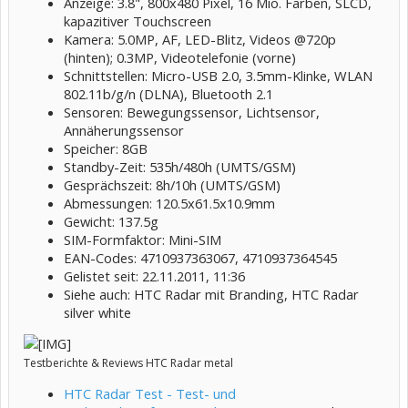
Anzeige: 3.8", 800x480 Pixel, 16 Mio. Farben, SLCD,
kapazitiver Touchscreen
Kamera: 5.0MP, AF, LED-Blitz, Videos @720p
(hinten); 0.3MP, Videotelefonie (vorne)
Schnittstellen: Micro-USB 2.0, 3.5mm-Klinke, WLAN
802.11b/g/n (DLNA), Bluetooth 2.1
Sensoren: Bewegungssensor, Lichtsensor,
Annäherungssensor
Speicher: 8GB
Standby-Zeit: 535h/480h (UMTS/GSM)
Gesprächszeit: 8h/10h (UMTS/GSM)
Abmessungen: 120.5x61.5x10.9mm
Gewicht: 137.5g
SIM-Formfaktor: Mini-SIM
EAN-Codes: 4710937363067, 4710937364545
Gelistet seit: 22.11.2011, 11:36
Siehe auch: HTC Radar mit Branding, HTC Radar
silver white
Testberichte & Reviews HTC Radar metal
HTC Radar Test - Test- und