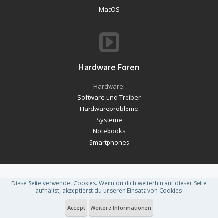
MacOS
Hardware Foren
Hardware:
Software und Treiber
Hardwareprobleme
Systeme
Notebooks
Smartphones
Diese Seite verwendet Cookies. Wenn du dich weiterhin auf dieser Seite
Forum software by XenForo™
-
Deutsch von xenDach
aufhältst, akzeptierst du unseren Einsatz von Cookies.
Theme designed by
ThemeHouse
.
Accept
Weitere Informationen