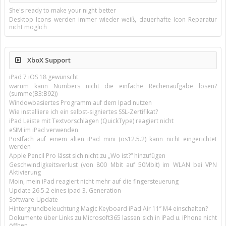
She's ready to make your night better
Desktop Icons werden immer wieder weiß, dauerhafte Icon Reparatur
nicht möglich
XboX Support
iPad 7 iOS 18 gewünscht
warum kann Numbers nicht die einfache Rechenaufgabe lösen?
(summe(B3:B92))
Windowbasiertes Programm auf dem Ipad nutzen
Wie installiere ich ein selbst-signiertes SSL-Zertifikat?
iPad Leiste mit Textvorschlägen (QuickType) reagiert nicht
eSIM im iPad verwenden
Postfach auf einem alten iPad mini (os12.5.2) kann nicht eingerichtet
werden
Apple Pencil Pro lässt sich nicht zu „Wo ist?“ hinzufügen
Geschwindigkeitsverlust (von 800 Mbit auf 50Mbit) im WLAN bei VPN
Aktivierung
Moin, mein iPad reagiert nicht mehr auf die fingersteuerung
Update 26.5.2 eines ipad 3. Generation
Software-Update
Hintergrundbeleuchtung Magic Keyboard iPad Air 11’’ M4 einschalten?
Dokumente über Links zu Microsoft365 lassen sich in iPad u. iPhone nicht
öffnen