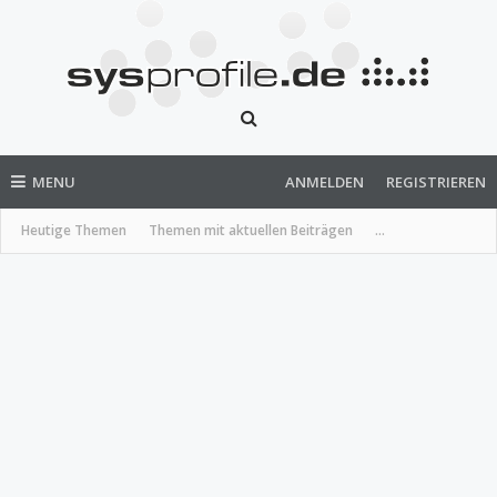
MENU
ANMELDEN
REGISTRIEREN
Heutige Themen
Themen mit aktuellen Beiträgen
...