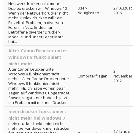
Netzwerkdrucker nicht mehr
User-
27. August
Duplex drucken will: Windows 10:
Neuigkeiten
2016
Wenn der Netzwerkdrucker nicht
mehr Duplex drucken will Kein
Einzelfall-Problem, in diversen
Foren im Netz findet man
Betroffene diverser Drucker-
Modelle und unser Leser Marc
hat...
Alter Canon Drucker unter
Windows 8 funktioniert
nicht mehr...
Alter Canon Drucker unter
3.
Windows 8 funktioniert nicht
Computerfragen
November
mehr...: Alter Canon Drucker unter
2012
Windows 8 funktioniert nicht
mehr... Hi, ich habe vor ein paar
Tagen auf Windows 8 upgegradet.
Soweit, sogut... nur habe ich jetzt
ein Problem mit meinem Drucker...
mein drucker funktioniert
nicht mehr bei windows 7
mein drucker funktioniert nicht
mehr bei windows 7: mein drucker
17. Januar