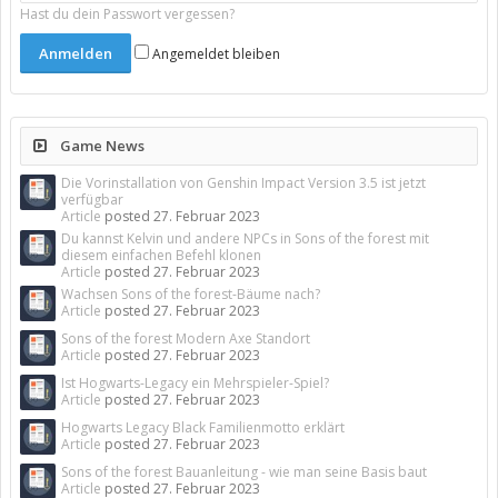
Hast du dein Passwort vergessen?
Angemeldet bleiben
Game News
Die Vorinstallation von Genshin Impact Version 3.5 ist jetzt
verfügbar
Article
posted
27. Februar 2023
Du kannst Kelvin und andere NPCs in Sons of the forest mit
diesem einfachen Befehl klonen
Article
posted
27. Februar 2023
Wachsen Sons of the forest-Bäume nach?
Article
posted
27. Februar 2023
Sons of the forest Modern Axe Standort
Article
posted
27. Februar 2023
Ist Hogwarts-Legacy ein Mehrspieler-Spiel?
Article
posted
27. Februar 2023
Hogwarts Legacy Black Familienmotto erklärt
Article
posted
27. Februar 2023
Sons of the forest Bauanleitung - wie man seine Basis baut
Article
posted
27. Februar 2023