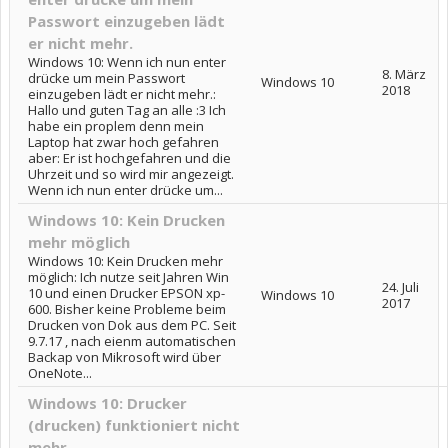
Passwort einzugeben lädt
er nicht mehr.
Windows 10: Wenn ich nun enter
8. März
drücke um mein Passwort
Windows 10
2018
einzugeben lädt er nicht mehr.:
Hallo und guten Tag an alle :3 Ich
habe ein proplem denn mein
Laptop hat zwar hoch gefahren
aber: Er ist hochgefahren und die
Uhrzeit und so wird mir angezeigt.
Wenn ich nun enter drücke um...
Windows 10: Kein Drucken
mehr möglich
Windows 10: Kein Drucken mehr
möglich: Ich nutze seit Jahren Win
24. Juli
10 und einen Drucker EPSON xp-
Windows 10
2017
600. Bisher keine Probleme beim
Drucken von Dok aus dem PC. Seit
9.7.17 , nach eienm automatischen
Backap von Mikrosoft wird über
OneNote...
Windows 10: Drucker
(drucken) funktioniert nicht
mehr...