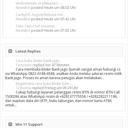
Verbreitetste Grafikkarten:...
NewsBot
posted
Heute um 08:02 Uhr
CachyOS: August-Release mit...
NewsBot
posted
Heute um 07:42 Uhr
Take-Two-Chef erwartet...
NewsBot
posted
Heute um 07:02 Uhr
Latest Replies
Cara buka blokir bank jago...
Tzutzumo
replied
Vor 47 Minuten
Cara membuka blokir Bank Jago Syariah sangat aman hubungi cs
via WhatsApp 0822-6188-6588, asalkan Anda melalui saluran resmi milik
Bank Jago. Proses ini aman karena petugas akan melakukan…
Bagaimana cara buka Blokir bale...
123tomla
replied
Freitag um 05:29 Uhr
Cukup hubungi layanan pelanggan resmi BTN di nomor BTN Call
1500286 atau WhatsApp resmi di +628137775558 / +6282282211196,
dan siapkan data diri (KTP, buku tabungan, dan nomor kartu ATM)
untuk…
Win 11 Support