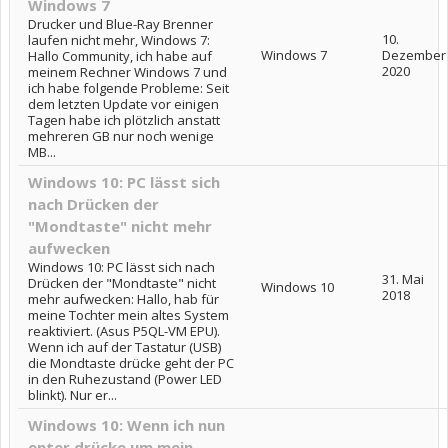
Windows 7
Drucker und Blue-Ray Brenner
10.
laufen nicht mehr, Windows 7:
Windows 7
Dezember
Hallo Community, ich habe auf
2020
meinem Rechner Windows 7 und
ich habe folgende Probleme: Seit
dem letzten Update vor einigen
Tagen habe ich plötzlich anstatt
mehreren GB nur noch wenige
MB...
Windows 10: PC lässt sich
nach Drücken der
"Mondtaste" nicht mehr
aufwecken
Windows 10: PC lässt sich nach
31. Mai
Drücken der "Mondtaste" nicht
Windows 10
2018
mehr aufwecken: Hallo, hab für
meine Tochter mein altes System
reaktiviert. (Asus P5QL-VM EPU).
Wenn ich auf der Tastatur (USB)
die Mondtaste drücke geht der PC
in den Ruhezustand (Power LED
blinkt). Nur er...
Windows 10: Wenn ich nun
enter drücke um mein