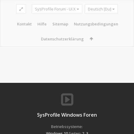
SysProfile Forum - UI.X
Deutsch [Du]
Kontakt
Hilfe
Sitemap
Nutzungsbedingungen
Datenschutzerklärung
SysProfile Windows Foren
Betriebssysteme:
Windows 10
Seiten:
2
,
3