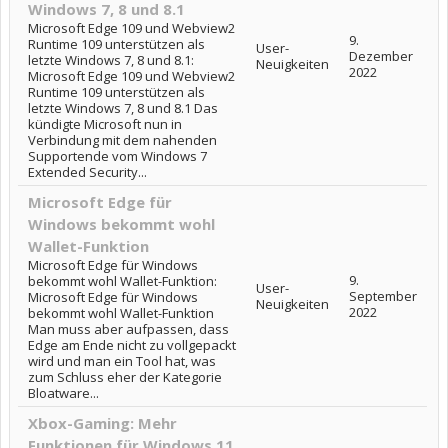
Windows 7, 8 und 8.1
Microsoft Edge 109 und Webview2
9.
Runtime 109 unterstützen als
User-
Dezember
letzte Windows 7, 8 und 8.1:
Neuigkeiten
2022
Microsoft Edge 109 und Webview2
Runtime 109 unterstützen als
letzte Windows 7, 8 und 8.1 Das
kündigte Microsoft nun in
Verbindung mit dem nahenden
Supportende vom Windows 7
Extended Security...
Microsoft Edge für
Windows bekommt wohl
Wallet-Funktion
Microsoft Edge für Windows
9.
bekommt wohl Wallet-Funktion:
User-
September
Microsoft Edge für Windows
Neuigkeiten
2022
bekommt wohl Wallet-Funktion
Man muss aber aufpassen, dass
Edge am Ende nicht zu vollgepackt
wird und man ein Tool hat, was
zum Schluss eher der Kategorie
Bloatware...
Xbox-Gaming: Mehr
Funktionen für Windows 11