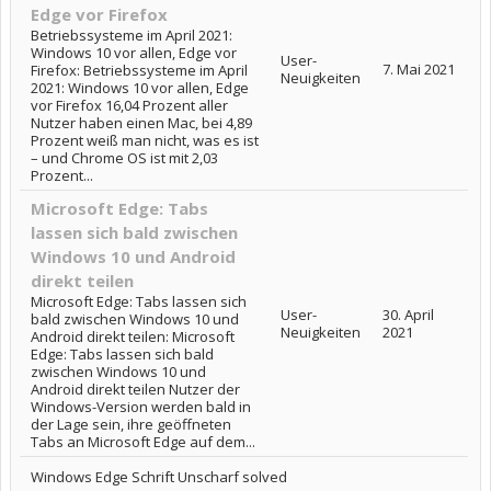
Edge vor Firefox
Betriebssysteme im April 2021:
Windows 10 vor allen, Edge vor
User-
7. Mai 2021
Firefox: Betriebssysteme im April
Neuigkeiten
2021: Windows 10 vor allen, Edge
vor Firefox 16,04 Prozent aller
Nutzer haben einen Mac, bei 4,89
Prozent weiß man nicht, was es ist
– und Chrome OS ist mit 2,03
Prozent...
Microsoft Edge: Tabs
lassen sich bald zwischen
Windows 10 und Android
direkt teilen
Microsoft Edge: Tabs lassen sich
User-
30. April
bald zwischen Windows 10 und
Neuigkeiten
2021
Android direkt teilen: Microsoft
Edge: Tabs lassen sich bald
zwischen Windows 10 und
Android direkt teilen Nutzer der
Windows-Version werden bald in
der Lage sein, ihre geöffneten
Tabs an Microsoft Edge auf dem...
Windows Edge Schrift Unscharf solved