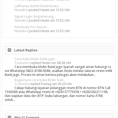
Lufthansa startet kostenloses...
NewsBot
posted
Heute um 15:52 Uhr
Signal Login: Registrierung...
NewsBot
posted
Heute um 15:52 Uhr
Perplexity Pro: Nutzer...
NewsBot
posted
Heute um 15:52 Uhr
Latest Replies
Cara buka blokir bank jago...
Tzutzumo
replied
Heute um 08:38 Uhr
Cara membuka blokir Bank Jago Syariah sangat aman hubungi cs
via WhatsApp 0822-6188-6588, asalkan Anda melalui saluran resmi milik
Bank Jago. Proses ini aman karena petugas akan melakukan…
Bagaimana cara buka Blokir bale...
123tomla
replied
Freitag um 05:29 Uhr
Cukup hubungi layanan pelanggan resmi BTN di nomor BTN Call
1500286 atau WhatsApp resmi di +628137775558 / +6282282211196,
dan siapkan data diri (KTP, buku tabungan, dan nomor kartu ATM)
untuk…
Win 11 Support