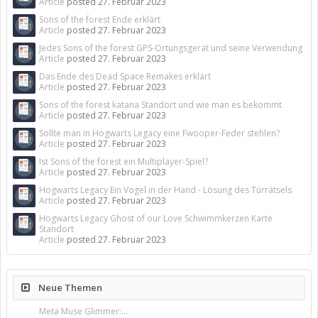
Article
posted
27. Februar 2023
Sons of the forest Ende erklärt
Article
posted
27. Februar 2023
Jedes Sons of the forest GPS-Ortungsgerät und seine Verwendung
Article
posted
27. Februar 2023
Das Ende des Dead Space Remakes erklärt
Article
posted
27. Februar 2023
Sons of the forest katana Standort und wie man es bekommt
Article
posted
27. Februar 2023
Sollte man in Hogwarts Legacy eine Fwooper-Feder stehlen?
Article
posted
27. Februar 2023
Ist Sons of the forest ein Multiplayer-Spiel?
Article
posted
27. Februar 2023
Hogwarts Legacy Ein Vogel in der Hand - Lösung des Türrätsels
Article
posted
27. Februar 2023
Hogwarts Legacy Ghost of our Love Schwimmkerzen Karte
Standort
Article
posted
27. Februar 2023
Neue Themen
Meta Muse Glimmer:...