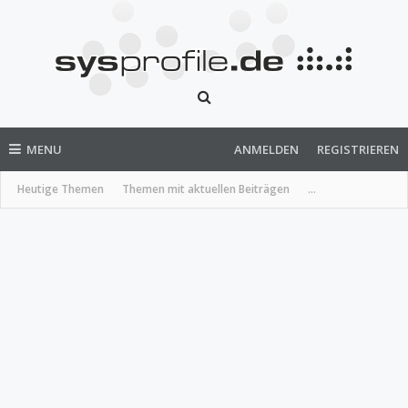
MENU
ANMELDEN
REGISTRIEREN
Heutige Themen
Themen mit aktuellen Beiträgen
...