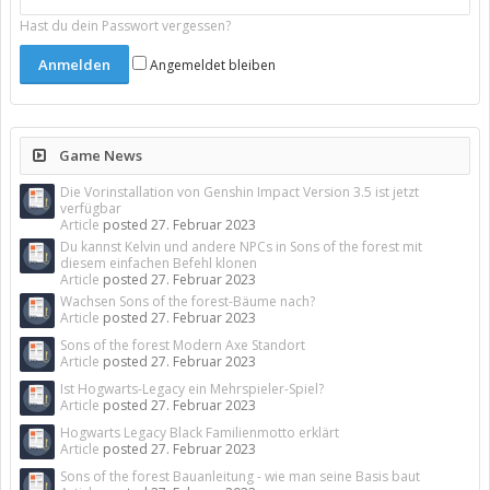
Hast du dein Passwort vergessen?
Angemeldet bleiben
Game News
Die Vorinstallation von Genshin Impact Version 3.5 ist jetzt
verfügbar
Article
posted
27. Februar 2023
Du kannst Kelvin und andere NPCs in Sons of the forest mit
diesem einfachen Befehl klonen
Article
posted
27. Februar 2023
Wachsen Sons of the forest-Bäume nach?
Article
posted
27. Februar 2023
Sons of the forest Modern Axe Standort
Article
posted
27. Februar 2023
Ist Hogwarts-Legacy ein Mehrspieler-Spiel?
Article
posted
27. Februar 2023
Hogwarts Legacy Black Familienmotto erklärt
Article
posted
27. Februar 2023
Sons of the forest Bauanleitung - wie man seine Basis baut