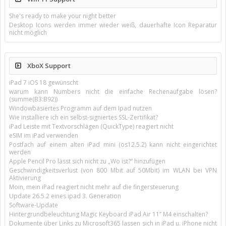
She's ready to make your night better
Desktop Icons werden immer wieder weiß, dauerhafte Icon Reparatur
nicht möglich
XboX Support
iPad 7 iOS 18 gewünscht
warum kann Numbers nicht die einfache Rechenaufgabe lösen?
(summe(B3:B92))
Windowbasiertes Programm auf dem Ipad nutzen
Wie installiere ich ein selbst-signiertes SSL-Zertifikat?
iPad Leiste mit Textvorschlägen (QuickType) reagiert nicht
eSIM im iPad verwenden
Postfach auf einem alten iPad mini (os12.5.2) kann nicht eingerichtet
werden
Apple Pencil Pro lässt sich nicht zu „Wo ist?“ hinzufügen
Geschwindigkeitsverlust (von 800 Mbit auf 50Mbit) im WLAN bei VPN
Aktivierung
Moin, mein iPad reagiert nicht mehr auf die fingersteuerung
Update 26.5.2 eines ipad 3. Generation
Software-Update
Hintergrundbeleuchtung Magic Keyboard iPad Air 11’’ M4 einschalten?
Dokumente über Links zu Microsoft365 lassen sich in iPad u. iPhone nicht