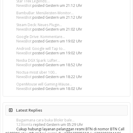
Star Trek Legends:...
NewsBot
posted
Gestern um 21:12 Uhr
BambuBar: Menüleisten-Monitor...
NewsBot
posted
Gestern um 21:12 Uhr
Steam Deck: Neues Plugin...
NewsBot
posted
Gestern um 21:02 Uhr
Google Drive: Kommentare...
NewsBot
posted
Gestern um 19:02 Uhr
Android: Google will Tap to...
NewsBot
posted
Gestern um 19:02 Uhr
Nvidia DGX Spark: Lüfter...
NewsBot
posted
Gestern um 18:52 Uhr
Noctua misst über 100...
NewsBot
posted
Gestern um 18:22 Uhr
OpenMouse will Gaming-Mäuse...
NewsBot
posted
Gestern um 18:02 Uhr
Latest Replies
Bagaimana cara buka Blokir bale...
123tomla
replied
Gestern um 05:29 Uhr
Cukup hubungi layanan pelanggan resmi BTN di nomor BTN Call