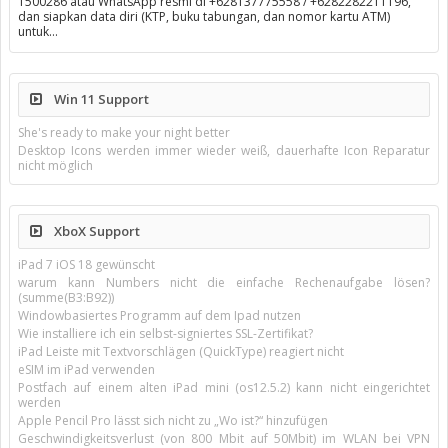
1500286 atau WhatsApp resmi di +628137775558 / +6282282211196,
dan siapkan data diri (KTP, buku tabungan, dan nomor kartu ATM)
untuk…
Win 11 Support
She's ready to make your night better
Desktop Icons werden immer wieder weiß, dauerhafte Icon Reparatur
nicht möglich
XboX Support
iPad 7 iOS 18 gewünscht
warum kann Numbers nicht die einfache Rechenaufgabe lösen?
(summe(B3:B92))
Windowbasiertes Programm auf dem Ipad nutzen
Wie installiere ich ein selbst-signiertes SSL-Zertifikat?
iPad Leiste mit Textvorschlägen (QuickType) reagiert nicht
eSIM im iPad verwenden
Postfach auf einem alten iPad mini (os12.5.2) kann nicht eingerichtet
werden
Apple Pencil Pro lässt sich nicht zu „Wo ist?“ hinzufügen
Geschwindigkeitsverlust (von 800 Mbit auf 50Mbit) im WLAN bei VPN