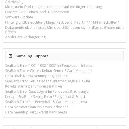
Aktivierung
Moin, mein iPad reagiert nicht mehr auf die fingersteuerung
Update 26.5.2 eines ipad 3. Generation
Software-Update
Hintergrundbeleuchtung Magic Keyboard iPad Air 11’’ M4 einschalten?
Dokumente über Links zu Microsoft365 lassen sich in iPad u. iPhone nicht
öffnen
AppleCare Verlängerung
Samsung Support
SeaBank Error 1001 1002 1003? Ini Penjelasan & Solusi
SeaBank Force Close / Keluar Sendiri? Cara Mengatasi
Cara ubah Nama penumpang Batik air
SeaBank Error Terus Padahal Internet Bagus? Cek Ini
Koreksi nama penumpang Batik Air
SeaBank Error Saat Login? Ini Penyebab & Solusinya
Kenapa SeaBank Sering Error? Penyebab & Solusi
SeaBank Error? Ini Penyebab & Cara Mengatasinya
Cara Membatalkan Pinjaman Indodana
Cara menutup kartu kredit bank mega