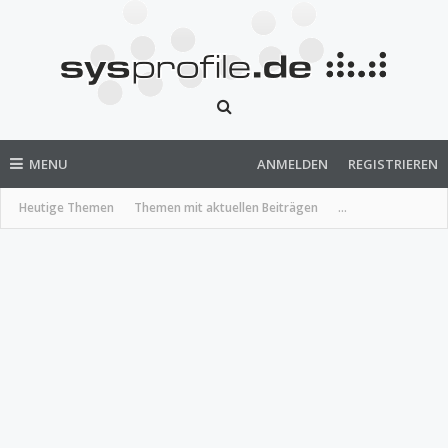
MENU
ANMELDEN
REGISTRIEREN
Heutige Themen
Themen mit aktuellen Beiträgen
...