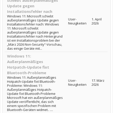
schiebt außerplanmäßiges
Update gegen
Installationsfehler nach
Windows 11: Microsoft schiebt
User-
1. April
außerplanmäßiges Update gegen
Neuigkeiten
2026
Installationsfehler nach: Windows
11: Microsoft schiebt
außerplanmäßiges Update gegen
Installationsfehler nach Hintergrund
ist ein Installationsproblem bei der
„März 2026 Non-Security“-Vorschau,
das einige Geräte mit...
Windows 11:
Außerplanmäßiges
Hotpatch-Update fixt
Bluetooth-Probleme
Windows 11: Außerplanmäßiges
User-
17. März
Hotpatch-Update fixt Bluetooth-
Neuigkeiten
2026
Probleme: Windows 11:
Außerplanmäßiges Hotpatch-
Update fixt Bluetooth-Probleme
Microsoft hat ein außerplanmäßiges
Update veröffentlicht, das sich
einem spezifischen Problem mit
Bluetooth-Geräten widmet.. ....