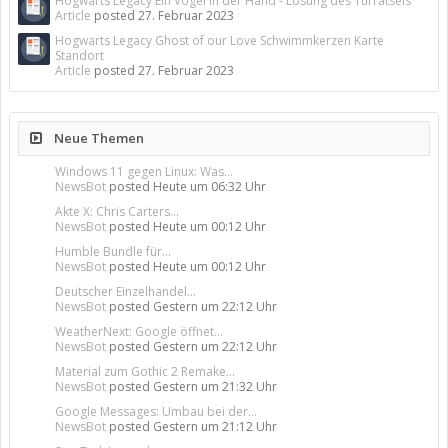
Hogwarts Legacy Ein Vogel in der Hand - Lösung des Türrätsels
Article
posted
27. Februar 2023
Hogwarts Legacy Ghost of our Love Schwimmkerzen Karte
Standort
Article
posted
27. Februar 2023
Neue Themen
Windows 11 gegen Linux: Was...
NewsBot
posted
Heute um 06:32 Uhr
Akte X: Chris Carters...
NewsBot
posted
Heute um 00:12 Uhr
Humble Bundle für...
NewsBot
posted
Heute um 00:12 Uhr
Deutscher Einzelhandel...
NewsBot
posted
Gestern um 22:12 Uhr
WeatherNext: Google öffnet...
NewsBot
posted
Gestern um 22:12 Uhr
Material zum Gothic 2 Remake...
NewsBot
posted
Gestern um 21:32 Uhr
Google Messages: Umbau bei der...
NewsBot
posted
Gestern um 21:12 Uhr