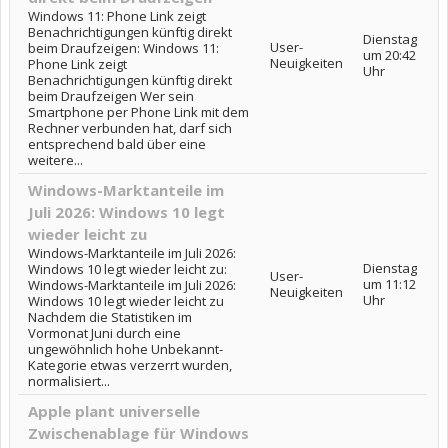
Windows 11: Phone Link zeigt
Benachrichtigungen künftig direkt
Dienstag
User-
beim Draufzeigen: Windows 11:
um 20:42
Neuigkeiten
Phone Link zeigt
Uhr
Benachrichtigungen künftig direkt
beim Draufzeigen Wer sein
Smartphone per Phone Link mit dem
Rechner verbunden hat, darf sich
entsprechend bald über eine
weitere...
Windows-Marktanteile im
Juli 2026: Windows 10 legt
wieder leicht zu
Windows-Marktanteile im Juli 2026:
Dienstag
Windows 10 legt wieder leicht zu:
User-
um 11:12
Windows-Marktanteile im Juli 2026:
Neuigkeiten
Uhr
Windows 10 legt wieder leicht zu
Nachdem die Statistiken im
Vormonat Juni durch eine
ungewöhnlich hohe Unbekannt-
Kategorie etwas verzerrt wurden,
normalisiert...
Apple plant universelle
Zwischenablage für Windows