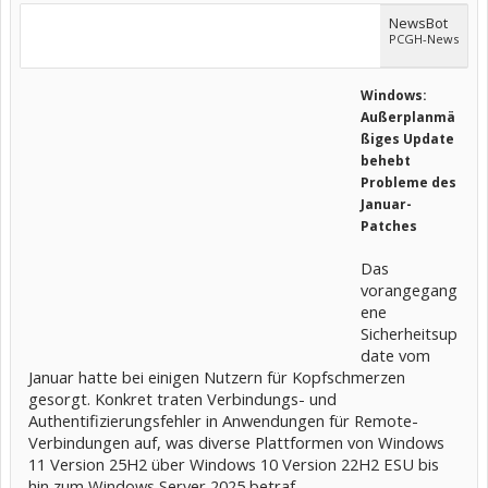
NewsBot
PCGH-News
Windows:
Außerplanmä
ßiges Update
behebt
Probleme des
Januar-
Patches
Das
vorangegang
ene
Sicherheitsup
date vom
Januar hatte bei einigen Nutzern für Kopfschmerzen
gesorgt. Konkret traten Verbindungs- und
Authentifizierungsfehler in Anwendungen für Remote-
Verbindungen auf, was diverse Plattformen von Windows
11 Version 25H2 über Windows 10 Version 22H2 ESU bis
hin zum Windows Server 2025 betraf.