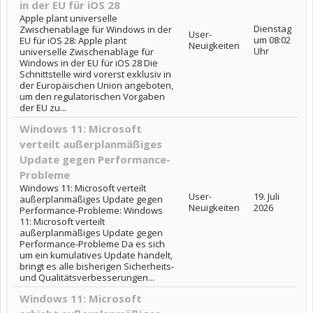
in der EU für iOS 28
Apple plant universelle
Dienstag
Zwischenablage für Windows in der
User-
um 08:02
EU für iOS 28: Apple plant
Neuigkeiten
Uhr
universelle Zwischenablage für
Windows in der EU für iOS 28 Die
Schnittstelle wird vorerst exklusiv in
der Europäischen Union angeboten,
um den regulatorischen Vorgaben
der EU zu...
Windows 11: Microsoft
verteilt außerplanmäßiges
Update gegen Performance-
Probleme
Windows 11: Microsoft verteilt
User-
19. Juli
außerplanmäßiges Update gegen
Neuigkeiten
2026
Performance-Probleme: Windows
11: Microsoft verteilt
außerplanmäßiges Update gegen
Performance-Probleme Da es sich
um ein kumulatives Update handelt,
bringt es alle bisherigen Sicherheits-
und Qualitätsverbesserungen...
Windows 11: Microsoft